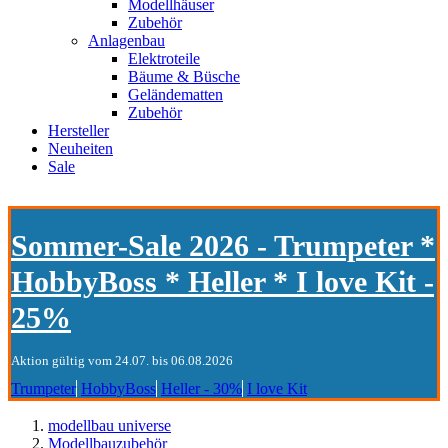
Modellhäuser
Zubehör
Anlagenbau
Elektroteile
Bäume & Büsche
Geländematten
Zubehör
Hersteller
Neuheiten
Sale
Sommer-Sale 2026 - Trumpeter *
HobbyBoss * Heller * I love Kit -
25%
Aktion gültig vom 24.07. bis 06.08.2026
Trumpeter
HobbyBoss
Heller - 30%
I love Kit
modellbau universe
Modellbauzubehör