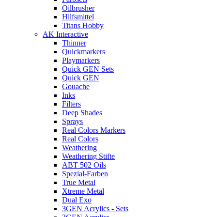
Oilbrusher
Hilfsmittel
Titans Hobby
AK Interactive
Thinner
Quickmarkers
Playmarkers
Quick GEN Sets
Quick GEN
Gouache
Inks
Filters
Deep Shades
Sprays
Real Colors Markers
Real Colors
Weathering
Weathering Stifte
ABT 502 Oils
Spezial-Farben
True Metal
Xtreme Metal
Dual Exo
3GEN Acrylics - Sets