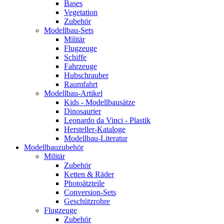
Bases
Vegetation
Zubehör
Modellbau-Sets
Militär
Flugzeuge
Schiffe
Fahrzeuge
Hubschrauber
Raumfahrt
Modellbau-Artikel
Kids - Modellbausätze
Dinosaurier
Leonardo da Vinci - Plastik
Hersteller-Kataloge
Modellbau-Literatur
Modellbauzubehör
Militär
Zubehör
Ketten & Räder
Photoätzteile
Conversion-Sets
Geschützrohre
Flugzeuge
Zubehör