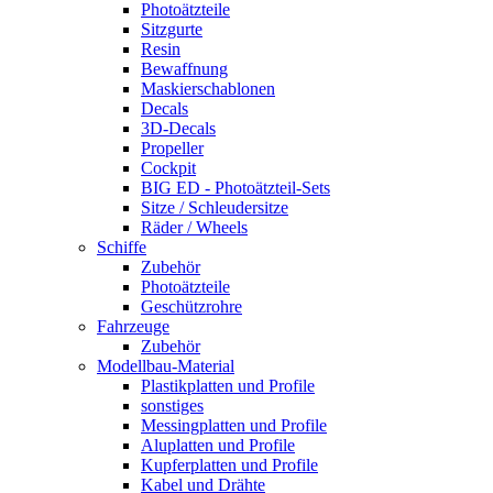
Photoätzteile
Sitzgurte
Resin
Bewaffnung
Maskierschablonen
Decals
3D-Decals
Propeller
Cockpit
BIG ED - Photoätzteil-Sets
Sitze / Schleudersitze
Räder / Wheels
Schiffe
Zubehör
Photoätzteile
Geschützrohre
Fahrzeuge
Zubehör
Modellbau-Material
Plastikplatten und Profile
sonstiges
Messingplatten und Profile
Aluplatten und Profile
Kupferplatten und Profile
Kabel und Drähte