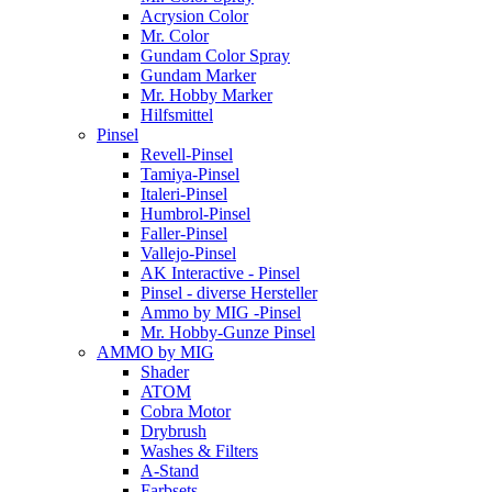
Acrysion Color
Mr. Color
Gundam Color Spray
Gundam Marker
Mr. Hobby Marker
Hilfsmittel
Pinsel
Revell-Pinsel
Tamiya-Pinsel
Italeri-Pinsel
Humbrol-Pinsel
Faller-Pinsel
Vallejo-Pinsel
AK Interactive - Pinsel
Pinsel - diverse Hersteller
Ammo by MIG -Pinsel
Mr. Hobby-Gunze Pinsel
AMMO by MIG
Shader
ATOM
Cobra Motor
Drybrush
Washes & Filters
A-Stand
Farbsets