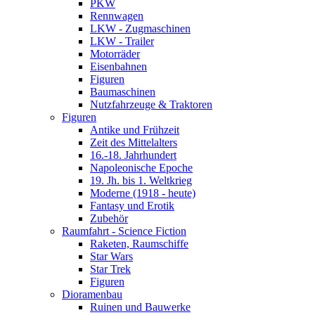
PKW
Rennwagen
LKW - Zugmaschinen
LKW - Trailer
Motorräder
Eisenbahnen
Figuren
Baumaschinen
Nutzfahrzeuge & Traktoren
Figuren
Antike und Frühzeit
Zeit des Mittelalters
16.-18. Jahrhundert
Napoleonische Epoche
19. Jh. bis 1. Weltkrieg
Moderne (1918 - heute)
Fantasy und Erotik
Zubehör
Raumfahrt - Science Fiction
Raketen, Raumschiffe
Star Wars
Star Trek
Figuren
Dioramenbau
Ruinen und Bauwerke