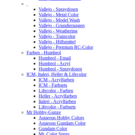
Vallejo - Spraydosen
Vallejo - Metal Color
Vallejo - Model Wash
Vallejo - Grundierungen
Vallejo - Weathering
Vallejo - Traincolor
Vallejo - Hilfsmittel
Vallejo - Premium RC-Color
Farben - Humbrol
Humbrol - Email
Humbrol - Acryl
Humbrol - Spraydosen
ICM, Italeri, Heller & Lifecolor
ICM - Acrylfarben
ICM - Farbsets
Lifecolor - Farben
Heller - Acrylfarben
Italeri - Acrylfarben
Lifecolor - Farbsets
Mr Hobby-Gunze
Aqueous Hobby Colors
Aqueous Gundam Color
Gundam Color
Mr. Color Spray