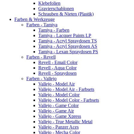
Klebefolien
Gravierschablonen
Schrauben & Nieten (Plastik)
Farben & Werkzeuge
Farben - Tamiya
Tamiya - Farben
Tamiya - Lacquer Paints LP
Tamiya - Acryl Spraydosen TS
Tamiya - Acryl Spraydosen AS
Tamiya - Lexan Spraydosen PS
Farben - Revell
Revell - Email Color
Revell - Aqua Color
Revell - Spraydosen
Farben - Vallejo
Vallejo - Model Air
Vallejo - Model Air - Farbsets
Vallejo - Model Color
Vallejo - Model Color - Farbsets
Vallejo - Game Color
Vallejo - Game Air
Vallejo - Game Xpress
Vallejo - True Metallic Metal
Vallejo - Panzer Aces
Vallejo - Mecha Color