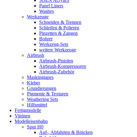
3GEN Acrylics
Panel Liners
Washes
Werkzeuge
Schneiden & Trennen
Schleifen & Polieren
Pinzetten & Zangen
Bohrer
Werkzeug-Sets
weitere Werkzeuge
Airbrush
Airbrush-Pistolen
Airbrush-Kompressoren
Airbrush-Zubehör
Maskingtapes
Kleber
Grundierungen
Pigmente & Texturen
Weathering Sets
Hilfsmittel
Fertigmodelle
Vitrinen
Modelleisenbahn
Spur H0
Auf-, Abfahrten & Brücken