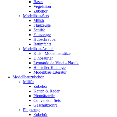
Bases
Vegetation
Zubehör
Modellbau-Sets
Militär
Flugzeuge
Schiffe
Fahrzeuge
Hubschrauber
Raumfahrt
Modellbau-Artikel
Kids - Modellbausätze
Dinosaurier
Leonardo da Vinci - Plastik
Hersteller-Kataloge
Modellbau-Literatur
Modellbauzubehör
Militär
Zubehör
Ketten & Räder
Photoätzteile
Conversion-Sets
Geschützrohre
Flugzeuge
Zubehör