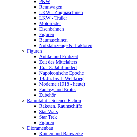
PKW
Rennwagen
LKW - Zugmaschinen
LKW - Trailer
Motorräder
Eisenbahnen
Figuren
Baumaschinen
Nutzfahrzeuge & Traktoren
Figuren
Antike und Frühzeit
Zeit des Mittelalters
16.-18. Jahrhundert
Napoleonische Epoche
19. Jh. bis 1. Weltkrieg
Moderne (1918 - heute)
Fantasy und Erotik
Zubehör
Raumfahrt - Science Fiction
Raketen, Raumschiffe
Star Wars
Star Trek
Figuren
Dioramenbau
Ruinen und Bauwerke