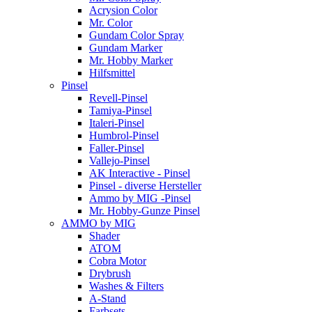
Acrysion Color
Mr. Color
Gundam Color Spray
Gundam Marker
Mr. Hobby Marker
Hilfsmittel
Pinsel
Revell-Pinsel
Tamiya-Pinsel
Italeri-Pinsel
Humbrol-Pinsel
Faller-Pinsel
Vallejo-Pinsel
AK Interactive - Pinsel
Pinsel - diverse Hersteller
Ammo by MIG -Pinsel
Mr. Hobby-Gunze Pinsel
AMMO by MIG
Shader
ATOM
Cobra Motor
Drybrush
Washes & Filters
A-Stand
Farbsets