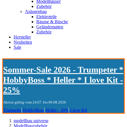
Modellhäuser
Zubehör
Anlagenbau
Elektroteile
Bäume & Büsche
Geländematten
Zubehör
Hersteller
Neuheiten
Sale
Sommer-Sale 2026 - Trumpeter *
HobbyBoss * Heller * I love Kit -
25%
Aktion gültig vom 24.07. bis 06.08.2026
Trumpeter
HobbyBoss
Heller - 30%
I love Kit
modellbau universe
Modellbauzubehör