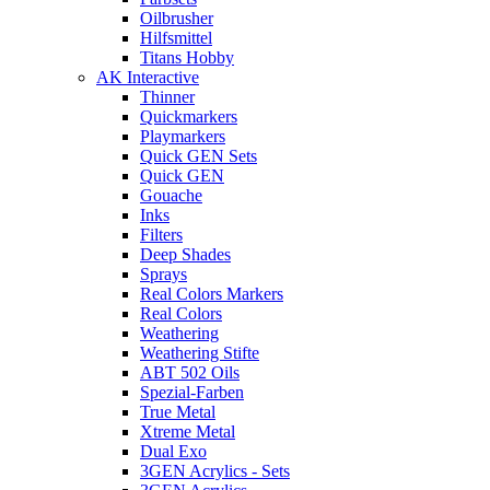
Oilbrusher
Hilfsmittel
Titans Hobby
AK Interactive
Thinner
Quickmarkers
Playmarkers
Quick GEN Sets
Quick GEN
Gouache
Inks
Filters
Deep Shades
Sprays
Real Colors Markers
Real Colors
Weathering
Weathering Stifte
ABT 502 Oils
Spezial-Farben
True Metal
Xtreme Metal
Dual Exo
3GEN Acrylics - Sets