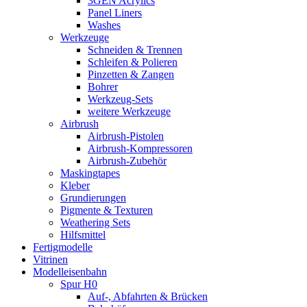
3GEN Acrylics
Panel Liners
Washes
Werkzeuge
Schneiden & Trennen
Schleifen & Polieren
Pinzetten & Zangen
Bohrer
Werkzeug-Sets
weitere Werkzeuge
Airbrush
Airbrush-Pistolen
Airbrush-Kompressoren
Airbrush-Zubehör
Maskingtapes
Kleber
Grundierungen
Pigmente & Texturen
Weathering Sets
Hilfsmittel
Fertigmodelle
Vitrinen
Modelleisenbahn
Spur H0
Auf-, Abfahrten & Brücken