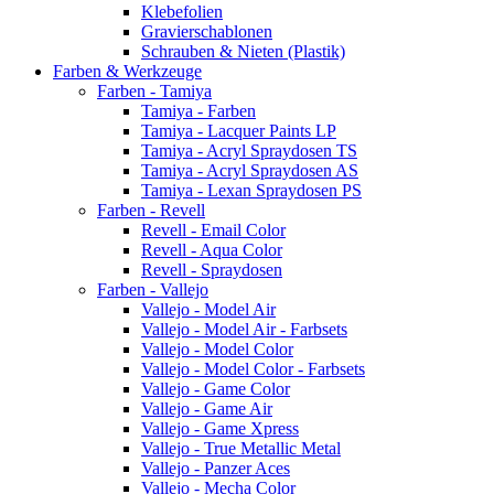
Klebefolien
Gravierschablonen
Schrauben & Nieten (Plastik)
Farben & Werkzeuge
Farben - Tamiya
Tamiya - Farben
Tamiya - Lacquer Paints LP
Tamiya - Acryl Spraydosen TS
Tamiya - Acryl Spraydosen AS
Tamiya - Lexan Spraydosen PS
Farben - Revell
Revell - Email Color
Revell - Aqua Color
Revell - Spraydosen
Farben - Vallejo
Vallejo - Model Air
Vallejo - Model Air - Farbsets
Vallejo - Model Color
Vallejo - Model Color - Farbsets
Vallejo - Game Color
Vallejo - Game Air
Vallejo - Game Xpress
Vallejo - True Metallic Metal
Vallejo - Panzer Aces
Vallejo - Mecha Color