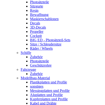
Photoätzteile
Sitzgurte
Resin
Bewaffnung
Maskierschablonen
Decals
3D-Decals
Propeller
Cockpit
BIG ED - Photoätzteil-Sets
Sitze / Schleudersitze
Räder / Wheels
Schiffe
Zubehör
Photoätzteile
Geschützrohre
Fahrzeuge
Zubehör
Modellbau-Material
Plastikplatten und Profile
sonstiges
Messingplatten und Profile
Aluplatten und Profile
Kupferplatten und Profile
Kabel und Drähte