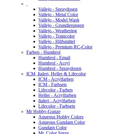
Vallejo - Spraydosen
Vallejo - Metal Color
Vallejo - Model Wash
Vallejo - Grundierungen
Vallejo - Weathering
Vallejo - Traincolor
Vallejo - Hilfsmittel
Vallejo - Premium RC-Color
Farben - Humbrol
Humbrol - Email
Humbrol - Acryl
Humbrol - Spraydosen
ICM, Italeri, Heller & Lifecolor
ICM - Acrylfarben
ICM - Farbsets
Lifecolor - Farben
Heller - Acrylfarben
Italeri - Acrylfarben
Lifecolor - Farbsets
Mr Hobby-Gunze
Aqueous Hobby Colors
Aqueous Gundam Color
Gundam Color
Mr. Color Spray