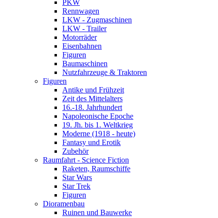
PKW
Rennwagen
LKW - Zugmaschinen
LKW - Trailer
Motorräder
Eisenbahnen
Figuren
Baumaschinen
Nutzfahrzeuge & Traktoren
Figuren
Antike und Frühzeit
Zeit des Mittelalters
16.-18. Jahrhundert
Napoleonische Epoche
19. Jh. bis 1. Weltkrieg
Moderne (1918 - heute)
Fantasy und Erotik
Zubehör
Raumfahrt - Science Fiction
Raketen, Raumschiffe
Star Wars
Star Trek
Figuren
Dioramenbau
Ruinen und Bauwerke