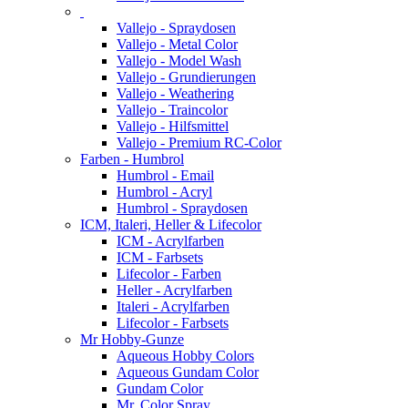
Vallejo - Spraydosen
Vallejo - Metal Color
Vallejo - Model Wash
Vallejo - Grundierungen
Vallejo - Weathering
Vallejo - Traincolor
Vallejo - Hilfsmittel
Vallejo - Premium RC-Color
Farben - Humbrol
Humbrol - Email
Humbrol - Acryl
Humbrol - Spraydosen
ICM, Italeri, Heller & Lifecolor
ICM - Acrylfarben
ICM - Farbsets
Lifecolor - Farben
Heller - Acrylfarben
Italeri - Acrylfarben
Lifecolor - Farbsets
Mr Hobby-Gunze
Aqueous Hobby Colors
Aqueous Gundam Color
Gundam Color
Mr. Color Spray