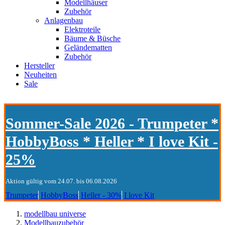
Modellhäuser
Zubehör
Anlagenbau
Elektroteile
Bäume & Büsche
Geländematten
Zubehör
Hersteller
Neuheiten
Sale
Sommer-Sale 2026 - Trumpeter *
HobbyBoss * Heller * I love Kit -
25%
Aktion gültig vom 24.07. bis 06.08.2026
Trumpeter
HobbyBoss
Heller - 30%
I love Kit
modellbau universe
Modellbauzubehör