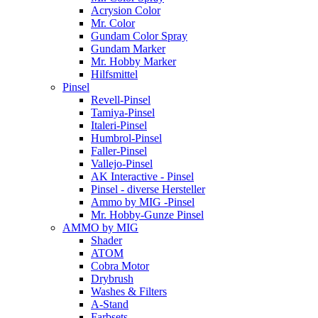
Acrysion Color
Mr. Color
Gundam Color Spray
Gundam Marker
Mr. Hobby Marker
Hilfsmittel
Pinsel
Revell-Pinsel
Tamiya-Pinsel
Italeri-Pinsel
Humbrol-Pinsel
Faller-Pinsel
Vallejo-Pinsel
AK Interactive - Pinsel
Pinsel - diverse Hersteller
Ammo by MIG -Pinsel
Mr. Hobby-Gunze Pinsel
AMMO by MIG
Shader
ATOM
Cobra Motor
Drybrush
Washes & Filters
A-Stand
Farbsets