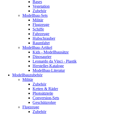
Bases
Vegetation
Zubehör
Modellbau-Sets
Militär
Flugzeuge
Schiffe
Fahrzeuge
Hubschrauber
Raumfahrt
Modellbau-Artikel
Kids - Modellbausätze
Dinosaurier
Leonardo da Vinci - Plastik
Hersteller-Kataloge
Modellbau-Literatur
Modellbauzubehör
Militär
Zubehör
Ketten & Räder
Photoätzteile
Conversion-Sets
Geschützrohre
Flugzeuge
Zubehör