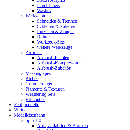
3GEN Acrylics
Panel Liners
Washes
Werkzeuge
Schneiden & Trennen
Schleifen & Polieren
Pinzetten & Zangen
Bohrer
Werkzeug-Sets
weitere Werkzeuge
Airbrush
Airbrush-Pistolen
Airbrush-Kompressoren
Airbrush-Zubehör
Maskingtapes
Kleber
Grundierungen
Pigmente & Texturen
Weathering Sets
Hilfsmittel
Fertigmodelle
Vitrinen
Modelleisenbahn
Spur H0
Auf-, Abfahrten & Brücken