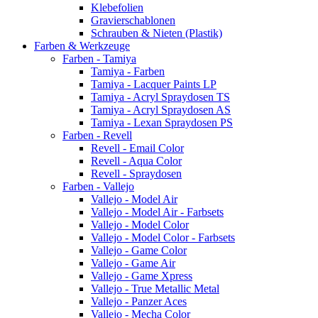
Klebefolien
Gravierschablonen
Schrauben & Nieten (Plastik)
Farben & Werkzeuge
Farben - Tamiya
Tamiya - Farben
Tamiya - Lacquer Paints LP
Tamiya - Acryl Spraydosen TS
Tamiya - Acryl Spraydosen AS
Tamiya - Lexan Spraydosen PS
Farben - Revell
Revell - Email Color
Revell - Aqua Color
Revell - Spraydosen
Farben - Vallejo
Vallejo - Model Air
Vallejo - Model Air - Farbsets
Vallejo - Model Color
Vallejo - Model Color - Farbsets
Vallejo - Game Color
Vallejo - Game Air
Vallejo - Game Xpress
Vallejo - True Metallic Metal
Vallejo - Panzer Aces
Vallejo - Mecha Color