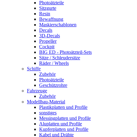
Photoätzteile
Sitzgurte
Resin
Bewaffnung
Maskierschablonen
Decals
3D-Decals
Propeller
Cockpit
BIG ED - Photoätzteil-Sets
Sitze / Schleudersitze
Räder / Wheels
Schiffe
Zubehör
Photoätzteile
Geschützrohre
Fahrzeuge
Zubehör
Modellbau-Material
Plastikplatten und Profile
sonstiges
Messingplatten und Profile
Aluplatten und Profile
Kupferplatten und Profile
Kabel und Drähte