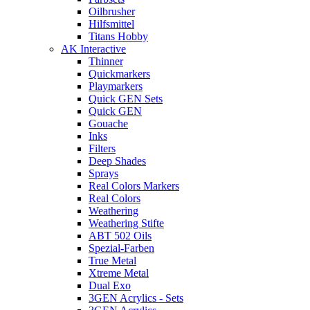
Oilbrusher
Hilfsmittel
Titans Hobby
AK Interactive
Thinner
Quickmarkers
Playmarkers
Quick GEN Sets
Quick GEN
Gouache
Inks
Filters
Deep Shades
Sprays
Real Colors Markers
Real Colors
Weathering
Weathering Stifte
ABT 502 Oils
Spezial-Farben
True Metal
Xtreme Metal
Dual Exo
3GEN Acrylics - Sets