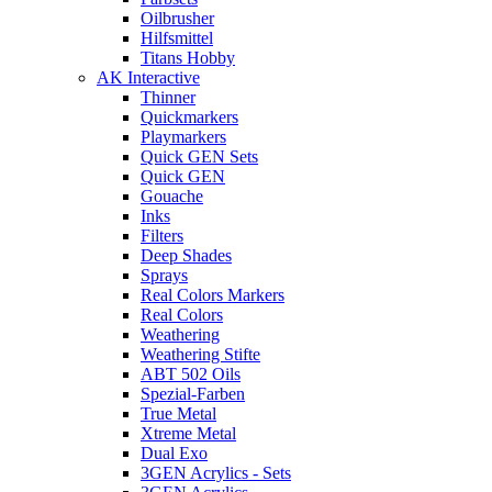
Oilbrusher
Hilfsmittel
Titans Hobby
AK Interactive
Thinner
Quickmarkers
Playmarkers
Quick GEN Sets
Quick GEN
Gouache
Inks
Filters
Deep Shades
Sprays
Real Colors Markers
Real Colors
Weathering
Weathering Stifte
ABT 502 Oils
Spezial-Farben
True Metal
Xtreme Metal
Dual Exo
3GEN Acrylics - Sets