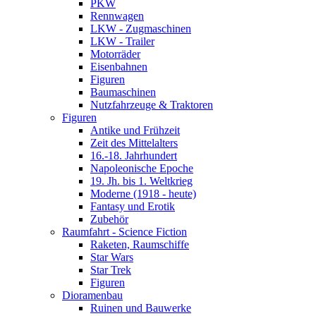
PKW
Rennwagen
LKW - Zugmaschinen
LKW - Trailer
Motorräder
Eisenbahnen
Figuren
Baumaschinen
Nutzfahrzeuge & Traktoren
Figuren
Antike und Frühzeit
Zeit des Mittelalters
16.-18. Jahrhundert
Napoleonische Epoche
19. Jh. bis 1. Weltkrieg
Moderne (1918 - heute)
Fantasy und Erotik
Zubehör
Raumfahrt - Science Fiction
Raketen, Raumschiffe
Star Wars
Star Trek
Figuren
Dioramenbau
Ruinen und Bauwerke