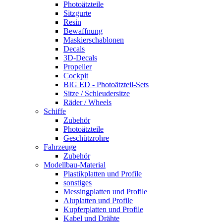
Photoätzteile
Sitzgurte
Resin
Bewaffnung
Maskierschablonen
Decals
3D-Decals
Propeller
Cockpit
BIG ED - Photoätzteil-Sets
Sitze / Schleudersitze
Räder / Wheels
Schiffe
Zubehör
Photoätzteile
Geschützrohre
Fahrzeuge
Zubehör
Modellbau-Material
Plastikplatten und Profile
sonstiges
Messingplatten und Profile
Aluplatten und Profile
Kupferplatten und Profile
Kabel und Drähte