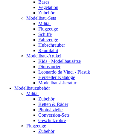
Bases
Vegetation
Zubehör
Modellbau-Sets
Militär
Flugzeuge
Schiffe
Fahrzeuge
Hubschrauber
Raumfahrt
Modellbau-Artikel
Kids - Modellbausätze
Dinosaurier
Leonardo da Vinci - Plastik
Hersteller-Kataloge
Modellbau-Literatur
Modellbauzubehör
Militär
Zubehör
Ketten & Räder
Photoätzteile
Conversion-Sets
Geschützrohre
Flugzeuge
Zubehör