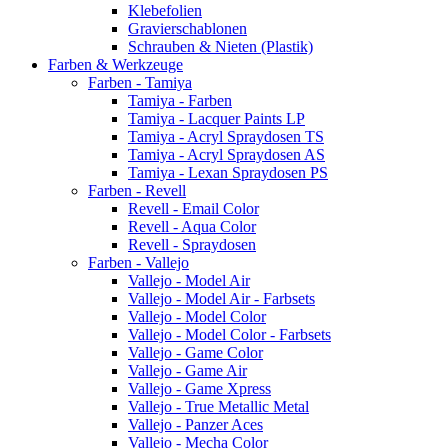
Klebefolien
Gravierschablonen
Schrauben & Nieten (Plastik)
Farben & Werkzeuge
Farben - Tamiya
Tamiya - Farben
Tamiya - Lacquer Paints LP
Tamiya - Acryl Spraydosen TS
Tamiya - Acryl Spraydosen AS
Tamiya - Lexan Spraydosen PS
Farben - Revell
Revell - Email Color
Revell - Aqua Color
Revell - Spraydosen
Farben - Vallejo
Vallejo - Model Air
Vallejo - Model Air - Farbsets
Vallejo - Model Color
Vallejo - Model Color - Farbsets
Vallejo - Game Color
Vallejo - Game Air
Vallejo - Game Xpress
Vallejo - True Metallic Metal
Vallejo - Panzer Aces
Vallejo - Mecha Color