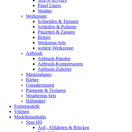
3GEN Acrylics
Panel Liners
Washes
Werkzeuge
Schneiden & Trennen
Schleifen & Polieren
Pinzetten & Zangen
Bohrer
Werkzeug-Sets
weitere Werkzeuge
Airbrush
Airbrush-Pistolen
Airbrush-Kompressoren
Airbrush-Zubehör
Maskingtapes
Kleber
Grundierungen
Pigmente & Texturen
Weathering Sets
Hilfsmittel
Fertigmodelle
Vitrinen
Modelleisenbahn
Spur H0
Auf-, Abfahrten & Brücken