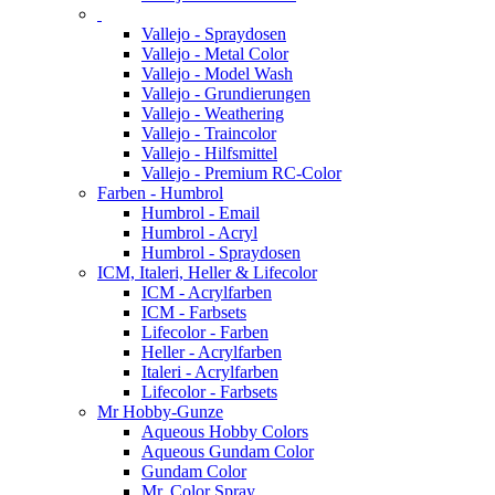
Vallejo - Spraydosen
Vallejo - Metal Color
Vallejo - Model Wash
Vallejo - Grundierungen
Vallejo - Weathering
Vallejo - Traincolor
Vallejo - Hilfsmittel
Vallejo - Premium RC-Color
Farben - Humbrol
Humbrol - Email
Humbrol - Acryl
Humbrol - Spraydosen
ICM, Italeri, Heller & Lifecolor
ICM - Acrylfarben
ICM - Farbsets
Lifecolor - Farben
Heller - Acrylfarben
Italeri - Acrylfarben
Lifecolor - Farbsets
Mr Hobby-Gunze
Aqueous Hobby Colors
Aqueous Gundam Color
Gundam Color
Mr. Color Spray