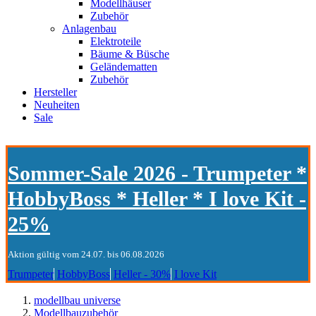
Modellhäuser
Zubehör
Anlagenbau
Elektroteile
Bäume & Büsche
Geländematten
Zubehör
Hersteller
Neuheiten
Sale
Sommer-Sale 2026 - Trumpeter *
HobbyBoss * Heller * I love Kit -
25%
Aktion gültig vom 24.07. bis 06.08.2026
Trumpeter
HobbyBoss
Heller - 30%
I love Kit
modellbau universe
Modellbauzubehör