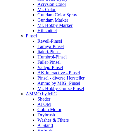
Acrysion Color
Mr. Color
Gundam Color Spray
Gundam Marker
Mr. Hobby Marker
Hilfsmittel
Pinsel
Revell-Pinsel
Tamiya-Pinsel
Italeri-Pinsel
Humbrol-Pinsel
Faller-Pinsel
Vallejo-Pinsel
AK Interactive - Pinsel
Pinsel - diverse Hersteller
Ammo by MIG -Pinsel
Mr. Hobby-Gunze Pinsel
AMMO by MIG
Shader
ATOM
Cobra Motor
Drybrush
Washes & Filters
A-Stand
Farbsets