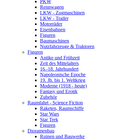
PKW
Rennwagen
LKW - Zugmaschinen
LKW - Trailer
Motorräder
Eisenbahnen
Figuren
Baumaschinen
Nutzfahrzeuge & Traktoren
Figuren
Antike und Frühzeit
Zeit des Mittelalters
16.-18. Jahrhundert
Napoleonische Epoche
19. Jh. bis 1. Weltkrieg
Moderne (1918 - heute)
Fantasy und Erotik
Zubehör
Raumfahrt - Science Fiction
Raketen, Raumschiffe
Star Wars
Star Trek
Figuren
Dioramenbau
Ruinen und Bauwerke