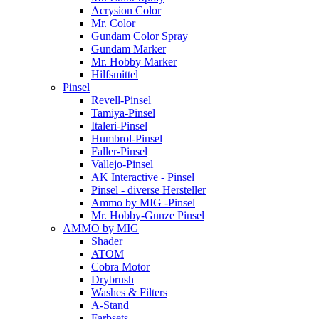
Acrysion Color
Mr. Color
Gundam Color Spray
Gundam Marker
Mr. Hobby Marker
Hilfsmittel
Pinsel
Revell-Pinsel
Tamiya-Pinsel
Italeri-Pinsel
Humbrol-Pinsel
Faller-Pinsel
Vallejo-Pinsel
AK Interactive - Pinsel
Pinsel - diverse Hersteller
Ammo by MIG -Pinsel
Mr. Hobby-Gunze Pinsel
AMMO by MIG
Shader
ATOM
Cobra Motor
Drybrush
Washes & Filters
A-Stand
Farbsets