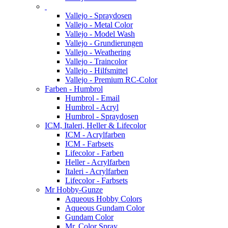
Vallejo - Spraydosen
Vallejo - Metal Color
Vallejo - Model Wash
Vallejo - Grundierungen
Vallejo - Weathering
Vallejo - Traincolor
Vallejo - Hilfsmittel
Vallejo - Premium RC-Color
Farben - Humbrol
Humbrol - Email
Humbrol - Acryl
Humbrol - Spraydosen
ICM, Italeri, Heller & Lifecolor
ICM - Acrylfarben
ICM - Farbsets
Lifecolor - Farben
Heller - Acrylfarben
Italeri - Acrylfarben
Lifecolor - Farbsets
Mr Hobby-Gunze
Aqueous Hobby Colors
Aqueous Gundam Color
Gundam Color
Mr. Color Spray