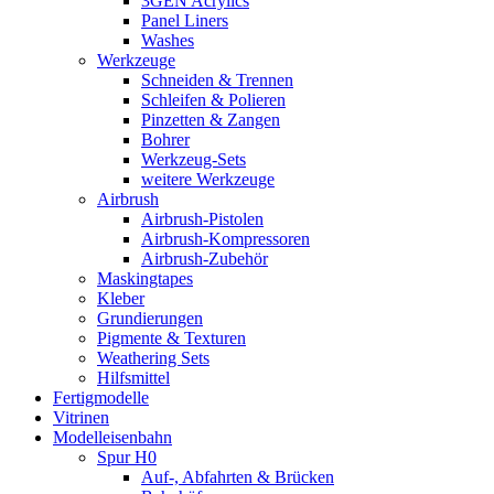
3GEN Acrylics
Panel Liners
Washes
Werkzeuge
Schneiden & Trennen
Schleifen & Polieren
Pinzetten & Zangen
Bohrer
Werkzeug-Sets
weitere Werkzeuge
Airbrush
Airbrush-Pistolen
Airbrush-Kompressoren
Airbrush-Zubehör
Maskingtapes
Kleber
Grundierungen
Pigmente & Texturen
Weathering Sets
Hilfsmittel
Fertigmodelle
Vitrinen
Modelleisenbahn
Spur H0
Auf-, Abfahrten & Brücken