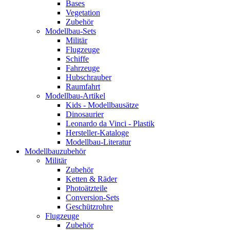
Bases
Vegetation
Zubehör
Modellbau-Sets
Militär
Flugzeuge
Schiffe
Fahrzeuge
Hubschrauber
Raumfahrt
Modellbau-Artikel
Kids - Modellbausätze
Dinosaurier
Leonardo da Vinci - Plastik
Hersteller-Kataloge
Modellbau-Literatur
Modellbauzubehör
Militär
Zubehör
Ketten & Räder
Photoätzteile
Conversion-Sets
Geschützrohre
Flugzeuge
Zubehör