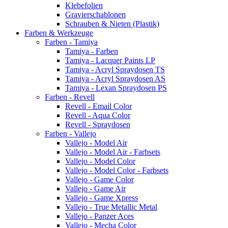
Klebefolien
Gravierschablonen
Schrauben & Nieten (Plastik)
Farben & Werkzeuge
Farben - Tamiya
Tamiya - Farben
Tamiya - Lacquer Paints LP
Tamiya - Acryl Spraydosen TS
Tamiya - Acryl Spraydosen AS
Tamiya - Lexan Spraydosen PS
Farben - Revell
Revell - Email Color
Revell - Aqua Color
Revell - Spraydosen
Farben - Vallejo
Vallejo - Model Air
Vallejo - Model Air - Farbsets
Vallejo - Model Color
Vallejo - Model Color - Farbsets
Vallejo - Game Color
Vallejo - Game Air
Vallejo - Game Xpress
Vallejo - True Metallic Metal
Vallejo - Panzer Aces
Vallejo - Mecha Color