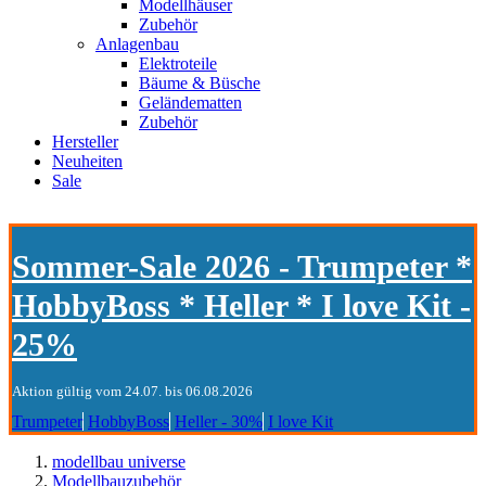
Modellhäuser
Zubehör
Anlagenbau
Elektroteile
Bäume & Büsche
Geländematten
Zubehör
Hersteller
Neuheiten
Sale
Sommer-Sale 2026 - Trumpeter *
HobbyBoss * Heller * I love Kit -
25%
Aktion gültig vom 24.07. bis 06.08.2026
Trumpeter
HobbyBoss
Heller - 30%
I love Kit
modellbau universe
Modellbauzubehör