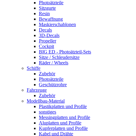
Photoätzteile
Sitzgurte
Resin
Bewaffnung
Maskierschablonen
Decals
3D-Decals
Propeller
Cockpit
BIG ED - Photoätzteil-Sets
Sitze / Schleudersitze
Räder / Wheels
Schiffe
Zubehör
Photoätzteile
Geschützrohre
Fahrzeuge
Zubehör
Modellbau-Material
Plastikplatten und Profile
sonstiges
Messingplatten und Profile
Aluplatten und Profile
Kupferplatten und Profile
Kabel und Drähte