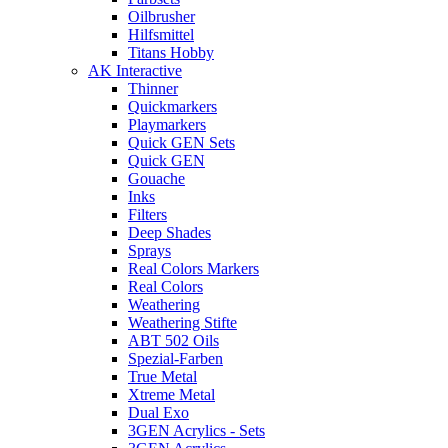
Oilbrusher
Hilfsmittel
Titans Hobby
AK Interactive
Thinner
Quickmarkers
Playmarkers
Quick GEN Sets
Quick GEN
Gouache
Inks
Filters
Deep Shades
Sprays
Real Colors Markers
Real Colors
Weathering
Weathering Stifte
ABT 502 Oils
Spezial-Farben
True Metal
Xtreme Metal
Dual Exo
3GEN Acrylics - Sets