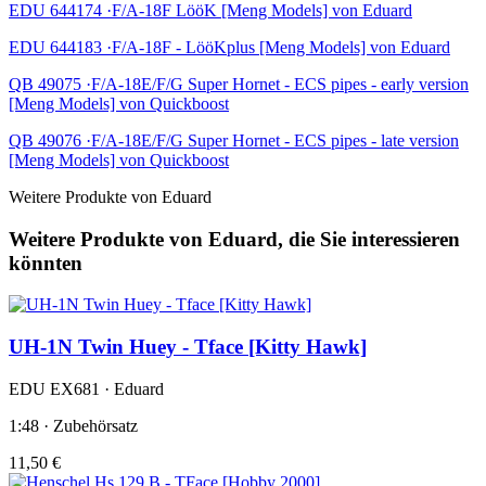
EDU 644174 ·F/A-18F LööK [Meng Models] von Eduard
EDU 644183 ·F/A-18F - LööKplus [Meng Models] von Eduard
QB 49075 ·F/A-18E/F/G Super Hornet - ECS pipes - early version
[Meng Models] von Quickboost
QB 49076 ·F/A-18E/F/G Super Hornet - ECS pipes - late version
[Meng Models] von Quickboost
Weitere Produkte von Eduard
Weitere Produkte von Eduard, die Sie interessieren
könnten
UH-1N Twin Huey - Tface [Kitty Hawk]
EDU EX681 · Eduard
1:48 · Zubehörsatz
11,50 €