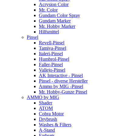
Acrysion Color
Mr. Color
Gundam Color Spray
Gundam Marker
Mr. Hobby Marker
Hilfsmittel
Pinsel
Revell-Pinsel
Tamiya-Pinsel
Italeri-Pinsel
Humbrol-Pinsel
Faller-Pinsel
Vallejo-Pinsel
AK Interactive - Pinsel
Pinsel - diverse Hersteller
Ammo by MIG -Pinsel
Mr. Hobby-Gunze Pinsel
AMMO by MIG
Shader
ATOM
Cobra Motor
Drybrush
Washes & Filters
A-Stand
Farbsets