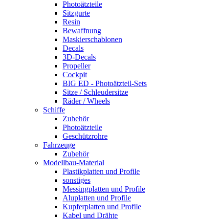
Photoätzteile
Sitzgurte
Resin
Bewaffnung
Maskierschablonen
Decals
3D-Decals
Propeller
Cockpit
BIG ED - Photoätzteil-Sets
Sitze / Schleudersitze
Räder / Wheels
Schiffe
Zubehör
Photoätzteile
Geschützrohre
Fahrzeuge
Zubehör
Modellbau-Material
Plastikplatten und Profile
sonstiges
Messingplatten und Profile
Aluplatten und Profile
Kupferplatten und Profile
Kabel und Drähte