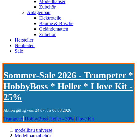
Modellhäuser
Zubehör
Anlagenbau
Elektroteile
Bäume & Büsche
Geländematten
Zubehör
Hersteller
Neuheiten
Sale
Sommer-Sale 2026 - Trumpeter *
HobbyBoss * Heller * I love Kit -
25%
Aktion gültig vom 24.07. bis 06.08.2026
Trumpeter
HobbyBoss
Heller - 30%
I love Kit
modellbau universe
Modellbauzubehör