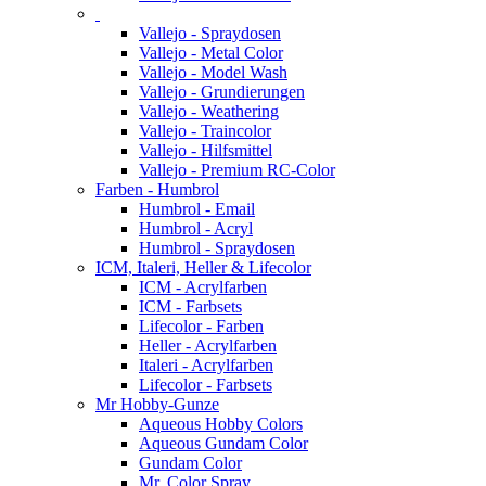
Vallejo - Spraydosen
Vallejo - Metal Color
Vallejo - Model Wash
Vallejo - Grundierungen
Vallejo - Weathering
Vallejo - Traincolor
Vallejo - Hilfsmittel
Vallejo - Premium RC-Color
Farben - Humbrol
Humbrol - Email
Humbrol - Acryl
Humbrol - Spraydosen
ICM, Italeri, Heller & Lifecolor
ICM - Acrylfarben
ICM - Farbsets
Lifecolor - Farben
Heller - Acrylfarben
Italeri - Acrylfarben
Lifecolor - Farbsets
Mr Hobby-Gunze
Aqueous Hobby Colors
Aqueous Gundam Color
Gundam Color
Mr. Color Spray