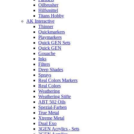
Oilbrusher
Hilfsmittel
Titans Hobby
AK Interactive
Thinner
Quickmarkers
Playmarkers
Quick GEN Sets
Quick GEN
Gouache
Inks
Filters
Deep Shades
Sprays
Real Colors Markers
Real Colors
Weathering
Weathering Stifte
ABT 502 Oils
Spezial-Farben
True Metal
Xtreme Metal
Dual Exo
3GEN Acrylics - Sets