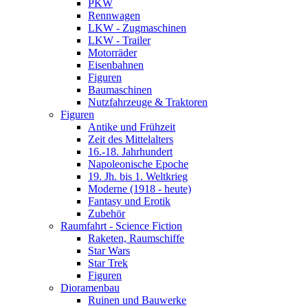
PKW
Rennwagen
LKW - Zugmaschinen
LKW - Trailer
Motorräder
Eisenbahnen
Figuren
Baumaschinen
Nutzfahrzeuge & Traktoren
Figuren
Antike und Frühzeit
Zeit des Mittelalters
16.-18. Jahrhundert
Napoleonische Epoche
19. Jh. bis 1. Weltkrieg
Moderne (1918 - heute)
Fantasy und Erotik
Zubehör
Raumfahrt - Science Fiction
Raketen, Raumschiffe
Star Wars
Star Trek
Figuren
Dioramenbau
Ruinen und Bauwerke