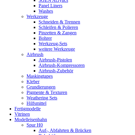
3GEN Acrylics
Panel Liners
Washes
Werkzeuge
Schneiden & Trennen
Schleifen & Polieren
Pinzetten & Zangen
Bohrer
Werkzeug-Sets
weitere Werkzeuge
Airbrush
Airbrush-Pistolen
Airbrush-Kompressoren
Airbrush-Zubehör
Maskingtapes
Kleber
Grundierungen
Pigmente & Texturen
Weathering Sets
Hilfsmittel
Fertigmodelle
Vitrinen
Modelleisenbahn
Spur H0
Auf-, Abfahrten & Brücken