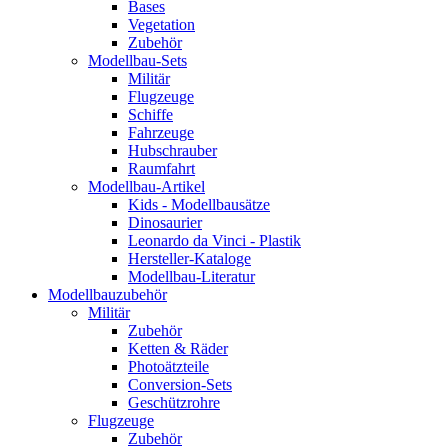
Bases
Vegetation
Zubehör
Modellbau-Sets
Militär
Flugzeuge
Schiffe
Fahrzeuge
Hubschrauber
Raumfahrt
Modellbau-Artikel
Kids - Modellbausätze
Dinosaurier
Leonardo da Vinci - Plastik
Hersteller-Kataloge
Modellbau-Literatur
Modellbauzubehör
Militär
Zubehör
Ketten & Räder
Photoätzteile
Conversion-Sets
Geschützrohre
Flugzeuge
Zubehör