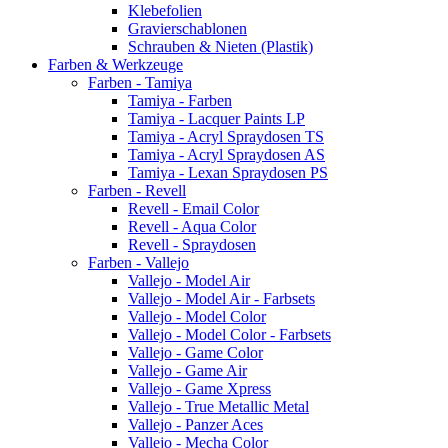
Klebefolien
Gravierschablonen
Schrauben & Nieten (Plastik)
Farben & Werkzeuge
Farben - Tamiya
Tamiya - Farben
Tamiya - Lacquer Paints LP
Tamiya - Acryl Spraydosen TS
Tamiya - Acryl Spraydosen AS
Tamiya - Lexan Spraydosen PS
Farben - Revell
Revell - Email Color
Revell - Aqua Color
Revell - Spraydosen
Farben - Vallejo
Vallejo - Model Air
Vallejo - Model Air - Farbsets
Vallejo - Model Color
Vallejo - Model Color - Farbsets
Vallejo - Game Color
Vallejo - Game Air
Vallejo - Game Xpress
Vallejo - True Metallic Metal
Vallejo - Panzer Aces
Vallejo - Mecha Color