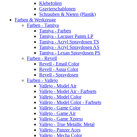
Klebefolien
Gravierschablonen
Schrauben & Nieten (Plastik)
Farben & Werkzeuge
Farben - Tamiya
Tamiya - Farben
Tamiya - Lacquer Paints LP
Tamiya - Acryl Spraydosen TS
Tamiya - Acryl Spraydosen AS
Tamiya - Lexan Spraydosen PS
Farben - Revell
Revell - Email Color
Revell - Aqua Color
Revell - Spraydosen
Farben - Vallejo
Vallejo - Model Air
Vallejo - Model Air - Farbsets
Vallejo - Model Color
Vallejo - Model Color - Farbsets
Vallejo - Game Color
Vallejo - Game Air
Vallejo - Game Xpress
Vallejo - True Metallic Metal
Vallejo - Panzer Aces
Vallejo - Mecha Color