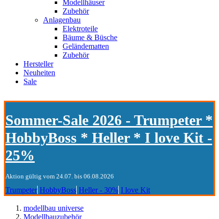
Modellhäuser
Zubehör
Anlagenbau
Elektroteile
Bäume & Büsche
Geländematten
Zubehör
Hersteller
Neuheiten
Sale
Sommer-Sale 2026 - Trumpeter *
HobbyBoss * Heller * I love Kit -
25%
Aktion gültig vom 24.07. bis 06.08.2026
Trumpeter
HobbyBoss
Heller - 30%
I love Kit
modellbau universe
Modellbauzubehör