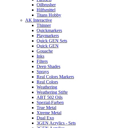
Oilbrusher
Hilfsmittel
Titans Hobby
AK Interactive
Thinner
Quickmarkers
Playmarkers
Quick GEN Sets
Quick GEN
Gouache
Inks
Filters
Deep Shades
Sprays
Real Colors Markers
Real Colors
Weathering
Weathering Stifte
ABT 502 Oils
Spezial-Farben
True Metal
Xtreme Metal
Dual Exo
3GEN Acrylics - Sets