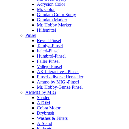
Acrysion Color
Mr. Color
Gundam Color Spray
Gundam Marker
Mr. Hobby Marker
Hilfsmittel
Pinsel
Revell-Pinsel
Tamiya-Pinsel
Italeri-Pinsel
Humbrol-Pinsel
Faller-Pinsel
Vallejo-Pinsel
AK Interactive - Pinsel
Pinsel - diverse Hersteller
Ammo by MIG -Pinsel
Mr. Hobby-Gunze Pinsel
AMMO by MIG
Shader
ATOM
Cobra Motor
Drybrush
Washes & Filters
A-Stand
Farbsets