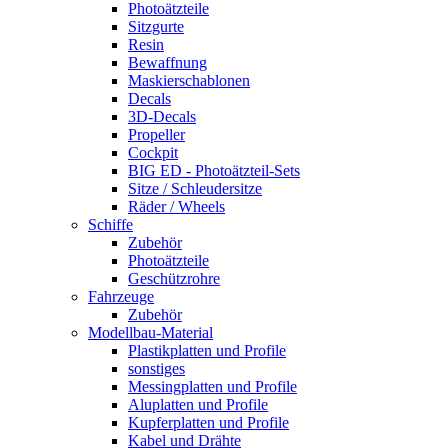
Photoätzteile
Sitzgurte
Resin
Bewaffnung
Maskierschablonen
Decals
3D-Decals
Propeller
Cockpit
BIG ED - Photoätzteil-Sets
Sitze / Schleudersitze
Räder / Wheels
Schiffe
Zubehör
Photoätzteile
Geschützrohre
Fahrzeuge
Zubehör
Modellbau-Material
Plastikplatten und Profile
sonstiges
Messingplatten und Profile
Aluplatten und Profile
Kupferplatten und Profile
Kabel und Drähte