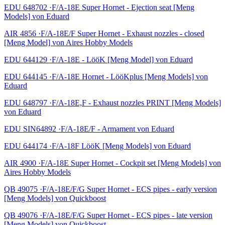
EDU 648702 ·F/A-18E Super Hornet - Ejection seat [Meng
Models] von Eduard
AIR 4856 ·F/A-18E/F Super Hornet - Exhaust nozzles - closed
[Meng Model] von Aires Hobby Models
EDU 644129 ·F/A-18E - LööK [Meng Model] von Eduard
EDU 644145 ·F/A-18E Hornet - LööKplus [Meng Models] von
Eduard
EDU 648797 ·F/A-18E,F - Exhaust nozzles PRINT [Meng Models]
von Eduard
EDU SIN64892 ·F/A-18E/F - Armament von Eduard
EDU 644174 ·F/A-18F LööK [Meng Models] von Eduard
AIR 4900 ·F/A-18E Super Hornet - Cockpit set [Meng Models] von
Aires Hobby Models
QB 49075 ·F/A-18E/F/G Super Hornet - ECS pipes - early version
[Meng Models] von Quickboost
QB 49076 ·F/A-18E/F/G Super Hornet - ECS pipes - late version
[Meng Models] von Quickboost