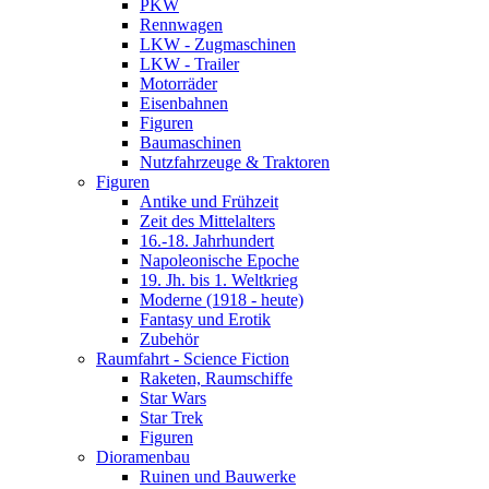
PKW
Rennwagen
LKW - Zugmaschinen
LKW - Trailer
Motorräder
Eisenbahnen
Figuren
Baumaschinen
Nutzfahrzeuge & Traktoren
Figuren
Antike und Frühzeit
Zeit des Mittelalters
16.-18. Jahrhundert
Napoleonische Epoche
19. Jh. bis 1. Weltkrieg
Moderne (1918 - heute)
Fantasy und Erotik
Zubehör
Raumfahrt - Science Fiction
Raketen, Raumschiffe
Star Wars
Star Trek
Figuren
Dioramenbau
Ruinen und Bauwerke