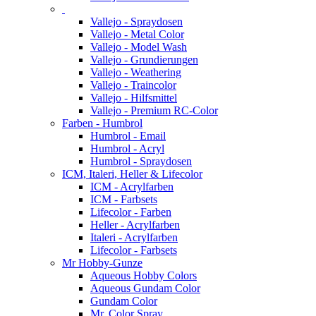
Vallejo - Spraydosen
Vallejo - Metal Color
Vallejo - Model Wash
Vallejo - Grundierungen
Vallejo - Weathering
Vallejo - Traincolor
Vallejo - Hilfsmittel
Vallejo - Premium RC-Color
Farben - Humbrol
Humbrol - Email
Humbrol - Acryl
Humbrol - Spraydosen
ICM, Italeri, Heller & Lifecolor
ICM - Acrylfarben
ICM - Farbsets
Lifecolor - Farben
Heller - Acrylfarben
Italeri - Acrylfarben
Lifecolor - Farbsets
Mr Hobby-Gunze
Aqueous Hobby Colors
Aqueous Gundam Color
Gundam Color
Mr. Color Spray