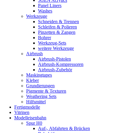
3GEN Acrylics
Panel Liners
Washes
Werkzeuge
Schneiden & Trennen
Schleifen & Polieren
Pinzetten & Zangen
Bohrer
Werkzeug-Sets
weitere Werkzeuge
Airbrush
Airbrush-Pistolen
Airbrush-Kompressoren
Airbrush-Zubehör
Maskingtapes
Kleber
Grundierungen
Pigmente & Texturen
Weathering Sets
Hilfsmittel
Fertigmodelle
Vitrinen
Modelleisenbahn
Spur H0
Auf-, Abfahrten & Brücken