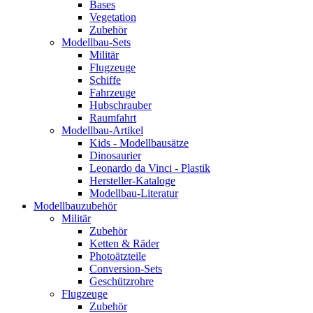
Bases
Vegetation
Zubehör
Modellbau-Sets
Militär
Flugzeuge
Schiffe
Fahrzeuge
Hubschrauber
Raumfahrt
Modellbau-Artikel
Kids - Modellbausätze
Dinosaurier
Leonardo da Vinci - Plastik
Hersteller-Kataloge
Modellbau-Literatur
Modellbauzubehör
Militär
Zubehör
Ketten & Räder
Photoätzteile
Conversion-Sets
Geschützrohre
Flugzeuge
Zubehör