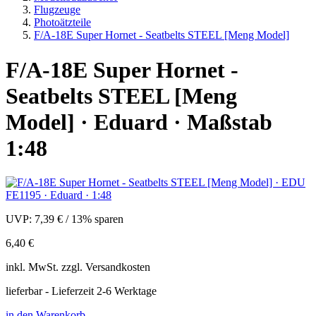
Flugzeuge
Photoätzteile
F/A-18E Super Hornet - Seatbelts STEEL [Meng Model]
F/A-18E Super Hornet -
Seatbelts STEEL [Meng
Model] · Eduard · Maßstab
1:48
UVP:
7,39 €
/
13% sparen
6,40 €
inkl.
MwSt. zzgl.
Versandkosten
lieferbar - Lieferzeit 2-6 Werktage
in den Warenkorb