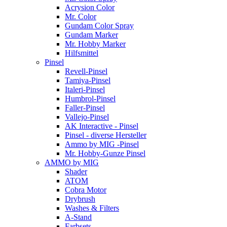
Acrysion Color
Mr. Color
Gundam Color Spray
Gundam Marker
Mr. Hobby Marker
Hilfsmittel
Pinsel
Revell-Pinsel
Tamiya-Pinsel
Italeri-Pinsel
Humbrol-Pinsel
Faller-Pinsel
Vallejo-Pinsel
AK Interactive - Pinsel
Pinsel - diverse Hersteller
Ammo by MIG -Pinsel
Mr. Hobby-Gunze Pinsel
AMMO by MIG
Shader
ATOM
Cobra Motor
Drybrush
Washes & Filters
A-Stand
Farbsets