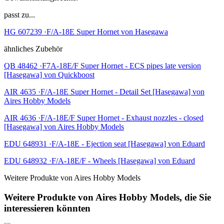
passt zu...
HG 607239 ·F/A-18E Super Hornet von Hasegawa
ähnliches Zubehör
QB 48462 ·F7A-18E/F Super Hornet - ECS pipes late version
[Hasegawa] von Quickboost
AIR 4635 ·F/A-18E Super Hornet - Detail Set [Hasegawa] von
Aires Hobby Models
AIR 4636 ·F/A-18E/F Super Hornet - Exhaust nozzles - closed
[Hasegawa] von Aires Hobby Models
EDU 648931 ·F/A-18E - Ejection seat [Hasegawa] von Eduard
EDU 648932 ·F/A-18E/F - Wheels [Hasegawa] von Eduard
Weitere Produkte von Aires Hobby Models
Weitere Produkte von Aires Hobby Models, die Sie
interessieren könnten