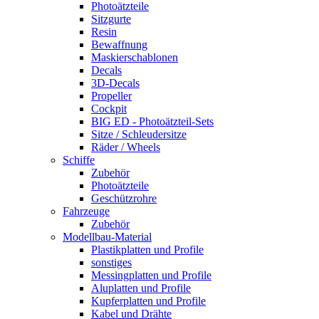
Photoätzteile
Sitzgurte
Resin
Bewaffnung
Maskierschablonen
Decals
3D-Decals
Propeller
Cockpit
BIG ED - Photoätzteil-Sets
Sitze / Schleudersitze
Räder / Wheels
Schiffe
Zubehör
Photoätzteile
Geschützrohre
Fahrzeuge
Zubehör
Modellbau-Material
Plastikplatten und Profile
sonstiges
Messingplatten und Profile
Aluplatten und Profile
Kupferplatten und Profile
Kabel und Drähte