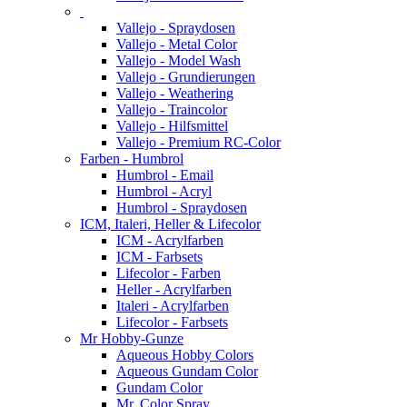
Vallejo - Spraydosen
Vallejo - Metal Color
Vallejo - Model Wash
Vallejo - Grundierungen
Vallejo - Weathering
Vallejo - Traincolor
Vallejo - Hilfsmittel
Vallejo - Premium RC-Color
Farben - Humbrol
Humbrol - Email
Humbrol - Acryl
Humbrol - Spraydosen
ICM, Italeri, Heller & Lifecolor
ICM - Acrylfarben
ICM - Farbsets
Lifecolor - Farben
Heller - Acrylfarben
Italeri - Acrylfarben
Lifecolor - Farbsets
Mr Hobby-Gunze
Aqueous Hobby Colors
Aqueous Gundam Color
Gundam Color
Mr. Color Spray