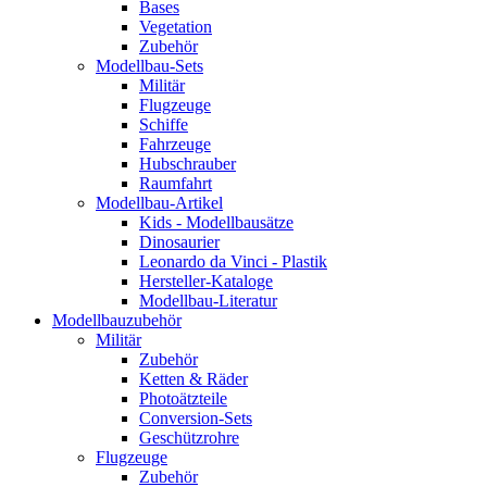
Bases
Vegetation
Zubehör
Modellbau-Sets
Militär
Flugzeuge
Schiffe
Fahrzeuge
Hubschrauber
Raumfahrt
Modellbau-Artikel
Kids - Modellbausätze
Dinosaurier
Leonardo da Vinci - Plastik
Hersteller-Kataloge
Modellbau-Literatur
Modellbauzubehör
Militär
Zubehör
Ketten & Räder
Photoätzteile
Conversion-Sets
Geschützrohre
Flugzeuge
Zubehör