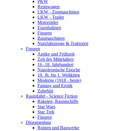
PKW
Rennwagen
LKW - Zugmaschinen
LKW - Trailer
Motorräder
Eisenbahnen
Figuren
Baumaschinen
Nutzfahrzeuge & Traktoren
Figuren
Antike und Frühzeit
Zeit des Mittelalters
16.-18. Jahrhundert
Napoleonische Epoche
19. Jh. bis 1. Weltkrieg
Moderne (1918 - heute)
Fantasy und Erotik
Zubehör
Raumfahrt - Science Fiction
Raketen, Raumschiffe
Star Wars
Star Trek
Figuren
Dioramenbau
Ruinen und Bauwerke