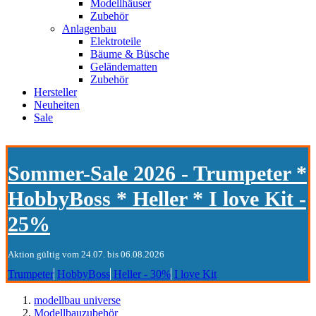
Modellhäuser
Zubehör
Anlagenbau
Elektroteile
Bäume & Büsche
Geländematten
Zubehör
Hersteller
Neuheiten
Sale
Sommer-Sale 2026 - Trumpeter *
HobbyBoss * Heller * I love Kit -
25%
Aktion gültig vom 24.07. bis 06.08.2026
Trumpeter
HobbyBoss
Heller - 30%
I love Kit
modellbau universe
Modellbauzubehör