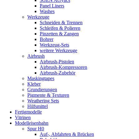
3GEN Acrylics
Panel Liners
Washes
Werkzeuge
Schneiden & Trennen
Schleifen & Polieren
Pinzetten & Zangen
Bohrer
Werkzeug-Sets
weitere Werkzeuge
Airbrush
Airbrush-Pistolen
Airbrush-Kompressoren
Airbrush-Zubehör
Maskingtapes
Kleber
Grundierungen
Pigmente & Texturen
Weathering Sets
Hilfsmittel
Fertigmodelle
Vitrinen
Modelleisenbahn
Spur H0
Auf-, Abfahrten & Brücken