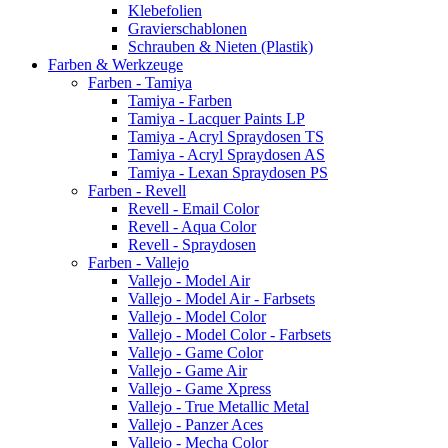
Klebefolien
Gravierschablonen
Schrauben & Nieten (Plastik)
Farben & Werkzeuge
Farben - Tamiya
Tamiya - Farben
Tamiya - Lacquer Paints LP
Tamiya - Acryl Spraydosen TS
Tamiya - Acryl Spraydosen AS
Tamiya - Lexan Spraydosen PS
Farben - Revell
Revell - Email Color
Revell - Aqua Color
Revell - Spraydosen
Farben - Vallejo
Vallejo - Model Air
Vallejo - Model Air - Farbsets
Vallejo - Model Color
Vallejo - Model Color - Farbsets
Vallejo - Game Color
Vallejo - Game Air
Vallejo - Game Xpress
Vallejo - True Metallic Metal
Vallejo - Panzer Aces
Vallejo - Mecha Color