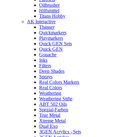
Oilbrusher
Hilfsmittel
Titans Hobby
AK Interactive
Thinner
Quickmarkers
Playmarkers
Quick GEN Sets
Quick GEN
Gouache
Inks
Filters
Deep Shades
Sprays
Real Colors Markers
Real Colors
Weathering
Weathering Stifte
ABT 502 Oils
Spezial-Farben
True Metal
Xtreme Metal
Dual Exo
3GEN Acrylics - Sets