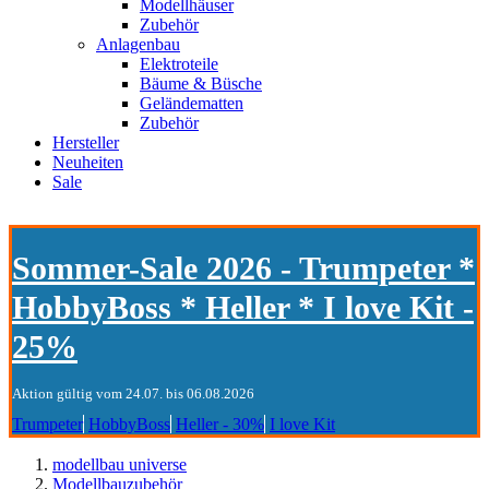
Modellhäuser
Zubehör
Anlagenbau
Elektroteile
Bäume & Büsche
Geländematten
Zubehör
Hersteller
Neuheiten
Sale
Sommer-Sale 2026 - Trumpeter *
HobbyBoss * Heller * I love Kit -
25%
Aktion gültig vom 24.07. bis 06.08.2026
Trumpeter
HobbyBoss
Heller - 30%
I love Kit
modellbau universe
Modellbauzubehör