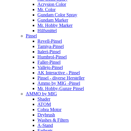
Acrysion Color
Mr. Color
Gundam Color Spray
Gundam Marker
Mr. Hobby Marker
Hilfsmittel
Pinsel
Revell-Pinsel
Tamiya-Pinsel
Italeri-Pinsel
Humbrol-Pinsel
Faller-Pinsel
Vallejo-Pinsel
AK Interactive - Pinsel
Pinsel - diverse Hersteller
Ammo by MIG -Pinsel
Mr. Hobby-Gunze Pinsel
AMMO by MIG
Shader
ATOM
Cobra Motor
Drybrush
Washes & Filters
A-Stand
Farbsets