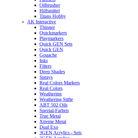
Oilbrusher
Hilfsmittel
Titans Hobby
AK Interactive
Thinner
Quickmarkers
Playmarkers
Quick GEN Sets
Quick GEN
Gouache
Inks
Filters
Deep Shades
Sprays
Real Colors Markers
Real Colors
Weathering
Weathering Stifte
ABT 502 Oils
Spezial-Farben
True Metal
Xtreme Metal
Dual Exo
3GEN Acrylics - Sets