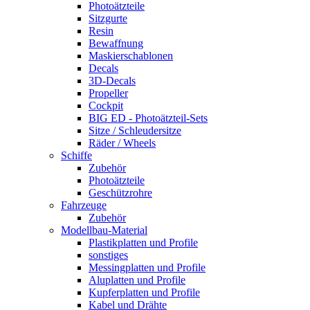
Photoätzteile
Sitzgurte
Resin
Bewaffnung
Maskierschablonen
Decals
3D-Decals
Propeller
Cockpit
BIG ED - Photoätzteil-Sets
Sitze / Schleudersitze
Räder / Wheels
Schiffe
Zubehör
Photoätzteile
Geschützrohre
Fahrzeuge
Zubehör
Modellbau-Material
Plastikplatten und Profile
sonstiges
Messingplatten und Profile
Aluplatten und Profile
Kupferplatten und Profile
Kabel und Drähte