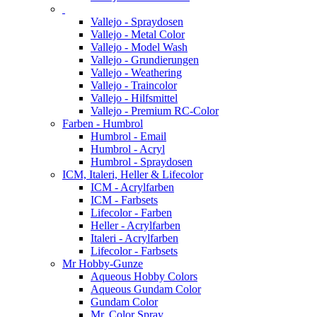
Vallejo - Spraydosen
Vallejo - Metal Color
Vallejo - Model Wash
Vallejo - Grundierungen
Vallejo - Weathering
Vallejo - Traincolor
Vallejo - Hilfsmittel
Vallejo - Premium RC-Color
Farben - Humbrol
Humbrol - Email
Humbrol - Acryl
Humbrol - Spraydosen
ICM, Italeri, Heller & Lifecolor
ICM - Acrylfarben
ICM - Farbsets
Lifecolor - Farben
Heller - Acrylfarben
Italeri - Acrylfarben
Lifecolor - Farbsets
Mr Hobby-Gunze
Aqueous Hobby Colors
Aqueous Gundam Color
Gundam Color
Mr. Color Spray