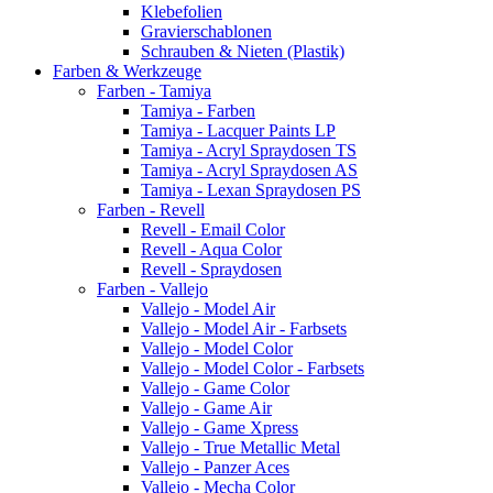
Klebefolien
Gravierschablonen
Schrauben & Nieten (Plastik)
Farben & Werkzeuge
Farben - Tamiya
Tamiya - Farben
Tamiya - Lacquer Paints LP
Tamiya - Acryl Spraydosen TS
Tamiya - Acryl Spraydosen AS
Tamiya - Lexan Spraydosen PS
Farben - Revell
Revell - Email Color
Revell - Aqua Color
Revell - Spraydosen
Farben - Vallejo
Vallejo - Model Air
Vallejo - Model Air - Farbsets
Vallejo - Model Color
Vallejo - Model Color - Farbsets
Vallejo - Game Color
Vallejo - Game Air
Vallejo - Game Xpress
Vallejo - True Metallic Metal
Vallejo - Panzer Aces
Vallejo - Mecha Color