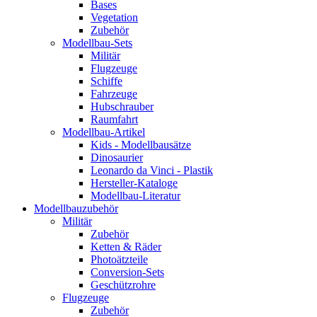
Bases
Vegetation
Zubehör
Modellbau-Sets
Militär
Flugzeuge
Schiffe
Fahrzeuge
Hubschrauber
Raumfahrt
Modellbau-Artikel
Kids - Modellbausätze
Dinosaurier
Leonardo da Vinci - Plastik
Hersteller-Kataloge
Modellbau-Literatur
Modellbauzubehör
Militär
Zubehör
Ketten & Räder
Photoätzteile
Conversion-Sets
Geschützrohre
Flugzeuge
Zubehör