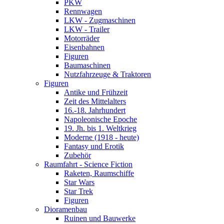
PKW
Rennwagen
LKW - Zugmaschinen
LKW - Trailer
Motorräder
Eisenbahnen
Figuren
Baumaschinen
Nutzfahrzeuge & Traktoren
Figuren
Antike und Frühzeit
Zeit des Mittelalters
16.-18. Jahrhundert
Napoleonische Epoche
19. Jh. bis 1. Weltkrieg
Moderne (1918 - heute)
Fantasy und Erotik
Zubehör
Raumfahrt - Science Fiction
Raketen, Raumschiffe
Star Wars
Star Trek
Figuren
Dioramenbau
Ruinen und Bauwerke