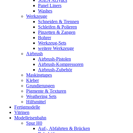
3GEN Acrylics
Panel Liners
Washes
Werkzeuge
Schneiden & Trennen
Schleifen & Polieren
Pinzetten & Zangen
Bohrer
Werkzeug-Sets
weitere Werkzeuge
Airbrush
Airbrush-Pistolen
Airbrush-Kompressoren
Airbrush-Zubehör
Maskingtapes
Kleber
Grundierungen
Pigmente & Texturen
Weathering Sets
Hilfsmittel
Fertigmodelle
Vitrinen
Modelleisenbahn
Spur H0
Auf-, Abfahrten & Brücken