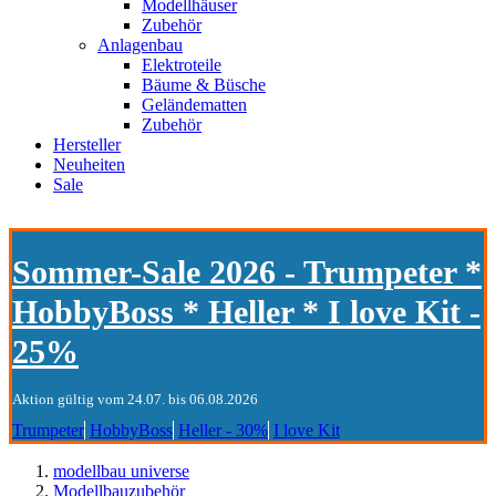
Modellhäuser
Zubehör
Anlagenbau
Elektroteile
Bäume & Büsche
Geländematten
Zubehör
Hersteller
Neuheiten
Sale
Sommer-Sale 2026 - Trumpeter *
HobbyBoss * Heller * I love Kit -
25%
Aktion gültig vom 24.07. bis 06.08.2026
Trumpeter
HobbyBoss
Heller - 30%
I love Kit
modellbau universe
Modellbauzubehör