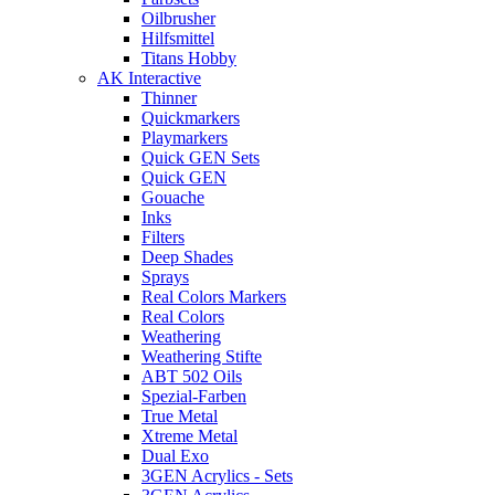
Oilbrusher
Hilfsmittel
Titans Hobby
AK Interactive
Thinner
Quickmarkers
Playmarkers
Quick GEN Sets
Quick GEN
Gouache
Inks
Filters
Deep Shades
Sprays
Real Colors Markers
Real Colors
Weathering
Weathering Stifte
ABT 502 Oils
Spezial-Farben
True Metal
Xtreme Metal
Dual Exo
3GEN Acrylics - Sets