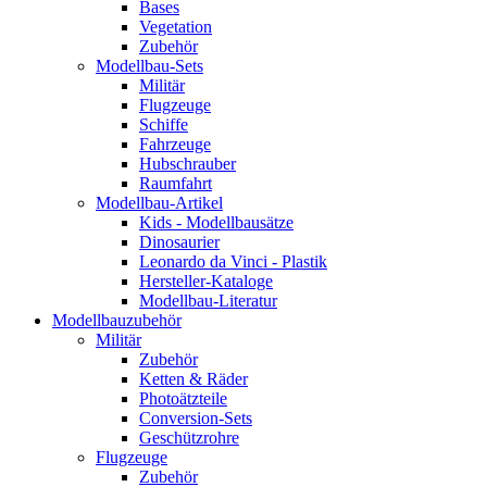
Bases
Vegetation
Zubehör
Modellbau-Sets
Militär
Flugzeuge
Schiffe
Fahrzeuge
Hubschrauber
Raumfahrt
Modellbau-Artikel
Kids - Modellbausätze
Dinosaurier
Leonardo da Vinci - Plastik
Hersteller-Kataloge
Modellbau-Literatur
Modellbauzubehör
Militär
Zubehör
Ketten & Räder
Photoätzteile
Conversion-Sets
Geschützrohre
Flugzeuge
Zubehör