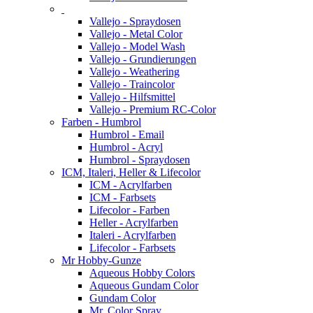
Vallejo - Spraydosen
Vallejo - Metal Color
Vallejo - Model Wash
Vallejo - Grundierungen
Vallejo - Weathering
Vallejo - Traincolor
Vallejo - Hilfsmittel
Vallejo - Premium RC-Color
Farben - Humbrol
Humbrol - Email
Humbrol - Acryl
Humbrol - Spraydosen
ICM, Italeri, Heller & Lifecolor
ICM - Acrylfarben
ICM - Farbsets
Lifecolor - Farben
Heller - Acrylfarben
Italeri - Acrylfarben
Lifecolor - Farbsets
Mr Hobby-Gunze
Aqueous Hobby Colors
Aqueous Gundam Color
Gundam Color
Mr. Color Spray