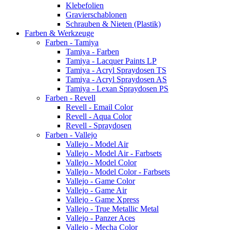
Klebefolien
Gravierschablonen
Schrauben & Nieten (Plastik)
Farben & Werkzeuge
Farben - Tamiya
Tamiya - Farben
Tamiya - Lacquer Paints LP
Tamiya - Acryl Spraydosen TS
Tamiya - Acryl Spraydosen AS
Tamiya - Lexan Spraydosen PS
Farben - Revell
Revell - Email Color
Revell - Aqua Color
Revell - Spraydosen
Farben - Vallejo
Vallejo - Model Air
Vallejo - Model Air - Farbsets
Vallejo - Model Color
Vallejo - Model Color - Farbsets
Vallejo - Game Color
Vallejo - Game Air
Vallejo - Game Xpress
Vallejo - True Metallic Metal
Vallejo - Panzer Aces
Vallejo - Mecha Color