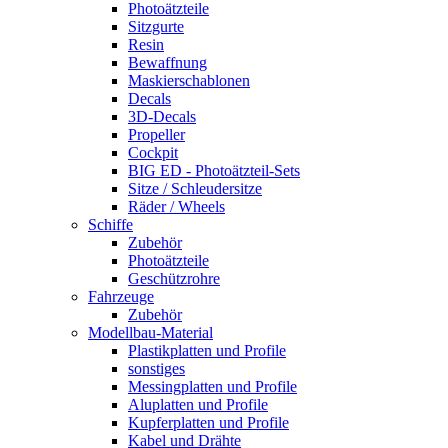
Photoätzteile
Sitzgurte
Resin
Bewaffnung
Maskierschablonen
Decals
3D-Decals
Propeller
Cockpit
BIG ED - Photoätzteil-Sets
Sitze / Schleudersitze
Räder / Wheels
Schiffe
Zubehör
Photoätzteile
Geschützrohre
Fahrzeuge
Zubehör
Modellbau-Material
Plastikplatten und Profile
sonstiges
Messingplatten und Profile
Aluplatten und Profile
Kupferplatten und Profile
Kabel und Drähte