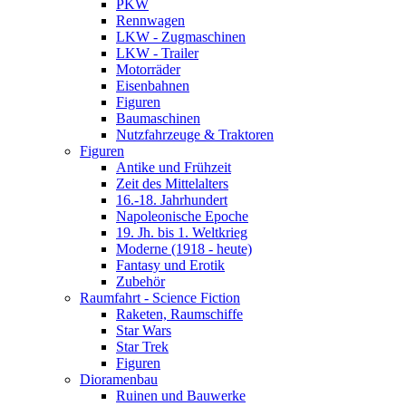
PKW
Rennwagen
LKW - Zugmaschinen
LKW - Trailer
Motorräder
Eisenbahnen
Figuren
Baumaschinen
Nutzfahrzeuge & Traktoren
Figuren
Antike und Frühzeit
Zeit des Mittelalters
16.-18. Jahrhundert
Napoleonische Epoche
19. Jh. bis 1. Weltkrieg
Moderne (1918 - heute)
Fantasy und Erotik
Zubehör
Raumfahrt - Science Fiction
Raketen, Raumschiffe
Star Wars
Star Trek
Figuren
Dioramenbau
Ruinen und Bauwerke