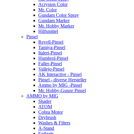
Acrysion Color
Mr. Color
Gundam Color Spray
Gundam Marker
Mr. Hobby Marker
Hilfsmittel
Pinsel
Revell-Pinsel
Tamiya-Pinsel
Italeri-Pinsel
Humbrol-Pinsel
Faller-Pinsel
Vallejo-Pinsel
AK Interactive - Pinsel
Pinsel - diverse Hersteller
Ammo by MIG -Pinsel
Mr. Hobby-Gunze Pinsel
AMMO by MIG
Shader
ATOM
Cobra Motor
Drybrush
Washes & Filters
A-Stand
Farbsets