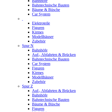
Bahnhöfe
Bahntechnische Bauten
Bäume & Büsche
Car System
Elektroteile
Figuren
Kirmes
Modellhäuser
Zubehör
Spur N
Bahnhöfe
Auf-, Abfahrten & Brücken
Bahntechnische Bauten
Car System
Figuren
Kirmes
Modellhäuser
Zubehör
Spur Z
Auf-, Abfahrten & Brücken
Bahnhöfe
Bahntechnische Bauten
Bäume & Büsche
Figuren