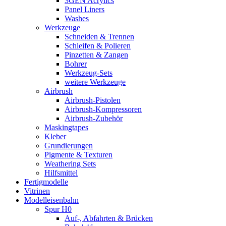
3GEN Acrylics
Panel Liners
Washes
Werkzeuge
Schneiden & Trennen
Schleifen & Polieren
Pinzetten & Zangen
Bohrer
Werkzeug-Sets
weitere Werkzeuge
Airbrush
Airbrush-Pistolen
Airbrush-Kompressoren
Airbrush-Zubehör
Maskingtapes
Kleber
Grundierungen
Pigmente & Texturen
Weathering Sets
Hilfsmittel
Fertigmodelle
Vitrinen
Modelleisenbahn
Spur H0
Auf-, Abfahrten & Brücken