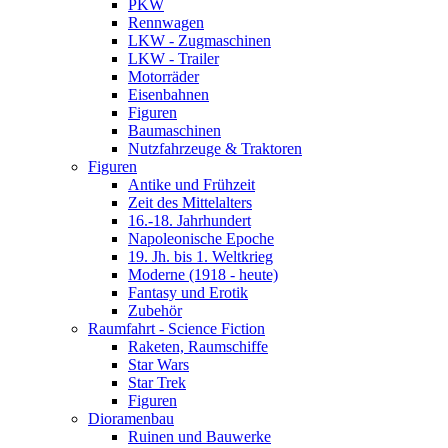
PKW
Rennwagen
LKW - Zugmaschinen
LKW - Trailer
Motorräder
Eisenbahnen
Figuren
Baumaschinen
Nutzfahrzeuge & Traktoren
Figuren
Antike und Frühzeit
Zeit des Mittelalters
16.-18. Jahrhundert
Napoleonische Epoche
19. Jh. bis 1. Weltkrieg
Moderne (1918 - heute)
Fantasy und Erotik
Zubehör
Raumfahrt - Science Fiction
Raketen, Raumschiffe
Star Wars
Star Trek
Figuren
Dioramenbau
Ruinen und Bauwerke