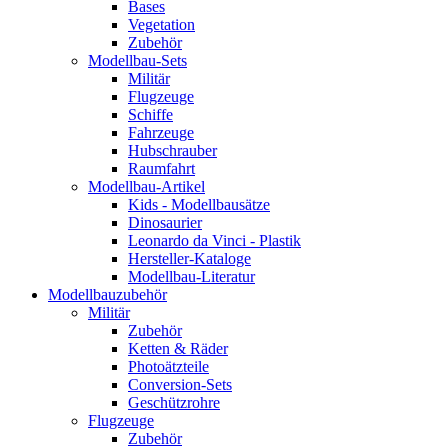
Bases
Vegetation
Zubehör
Modellbau-Sets
Militär
Flugzeuge
Schiffe
Fahrzeuge
Hubschrauber
Raumfahrt
Modellbau-Artikel
Kids - Modellbausätze
Dinosaurier
Leonardo da Vinci - Plastik
Hersteller-Kataloge
Modellbau-Literatur
Modellbauzubehör
Militär
Zubehör
Ketten & Räder
Photoätzteile
Conversion-Sets
Geschützrohre
Flugzeuge
Zubehör