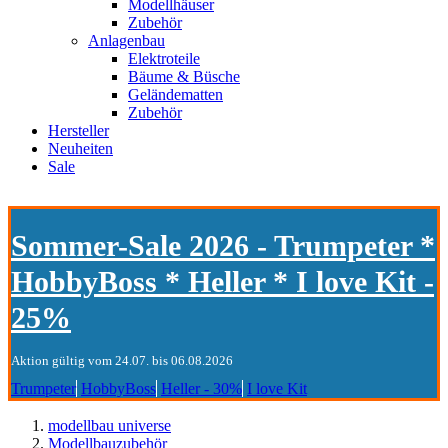
Modellhäuser
Zubehör
Anlagenbau
Elektroteile
Bäume & Büsche
Geländematten
Zubehör
Hersteller
Neuheiten
Sale
Sommer-Sale 2026 - Trumpeter *
HobbyBoss * Heller * I love Kit -
25%
Aktion gültig vom 24.07. bis 06.08.2026
Trumpeter
HobbyBoss
Heller - 30%
I love Kit
modellbau universe
Modellbauzubehör