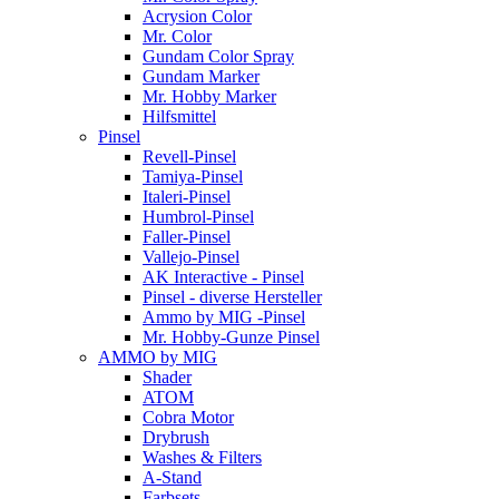
Acrysion Color
Mr. Color
Gundam Color Spray
Gundam Marker
Mr. Hobby Marker
Hilfsmittel
Pinsel
Revell-Pinsel
Tamiya-Pinsel
Italeri-Pinsel
Humbrol-Pinsel
Faller-Pinsel
Vallejo-Pinsel
AK Interactive - Pinsel
Pinsel - diverse Hersteller
Ammo by MIG -Pinsel
Mr. Hobby-Gunze Pinsel
AMMO by MIG
Shader
ATOM
Cobra Motor
Drybrush
Washes & Filters
A-Stand
Farbsets