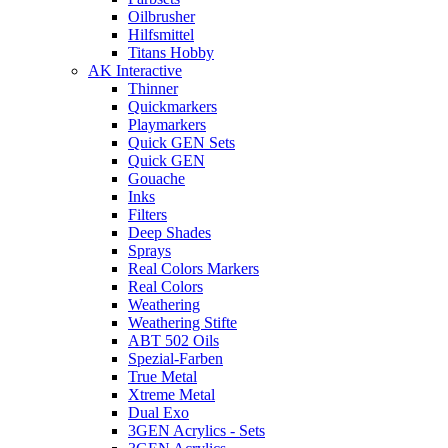
Oilbrusher
Hilfsmittel
Titans Hobby
AK Interactive
Thinner
Quickmarkers
Playmarkers
Quick GEN Sets
Quick GEN
Gouache
Inks
Filters
Deep Shades
Sprays
Real Colors Markers
Real Colors
Weathering
Weathering Stifte
ABT 502 Oils
Spezial-Farben
True Metal
Xtreme Metal
Dual Exo
3GEN Acrylics - Sets