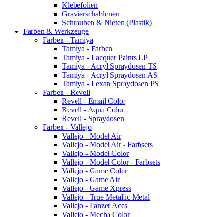
Klebefolien
Gravierschablonen
Schrauben & Nieten (Plastik)
Farben & Werkzeuge
Farben - Tamiya
Tamiya - Farben
Tamiya - Lacquer Paints LP
Tamiya - Acryl Spraydosen TS
Tamiya - Acryl Spraydosen AS
Tamiya - Lexan Spraydosen PS
Farben - Revell
Revell - Email Color
Revell - Aqua Color
Revell - Spraydosen
Farben - Vallejo
Vallejo - Model Air
Vallejo - Model Air - Farbsets
Vallejo - Model Color
Vallejo - Model Color - Farbsets
Vallejo - Game Color
Vallejo - Game Air
Vallejo - Game Xpress
Vallejo - True Metallic Metal
Vallejo - Panzer Aces
Vallejo - Mecha Color