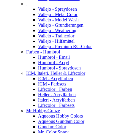
Vallejo - Spraydosen
Vallejo - Metal Color
Vallejo - Model Wash
Vallejo - Grundierungen
Vallejo - Weathering
Vallejo - Traincolor
Vallejo - Hilfsmittel
Vallejo - Premium RC-Color
Farben - Humbrol
Humbrol - Email
Humbrol - Acryl
Humbrol - Spraydosen
ICM, Italeri, Heller & Lifecolor
ICM - Acrylfarben
ICM - Farbsets
Lifecolor - Farben
Heller - Acrylfarben
Italeri - Acrylfarben
Lifecolor - Farbsets
Mr Hobby-Gunze
Aqueous Hobby Colors
Aqueous Gundam Color
Gundam Color
Mr. Color Spray