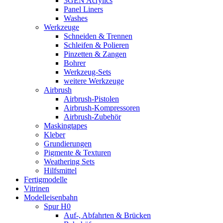
3GEN Acrylics
Panel Liners
Washes
Werkzeuge
Schneiden & Trennen
Schleifen & Polieren
Pinzetten & Zangen
Bohrer
Werkzeug-Sets
weitere Werkzeuge
Airbrush
Airbrush-Pistolen
Airbrush-Kompressoren
Airbrush-Zubehör
Maskingtapes
Kleber
Grundierungen
Pigmente & Texturen
Weathering Sets
Hilfsmittel
Fertigmodelle
Vitrinen
Modelleisenbahn
Spur H0
Auf-, Abfahrten & Brücken