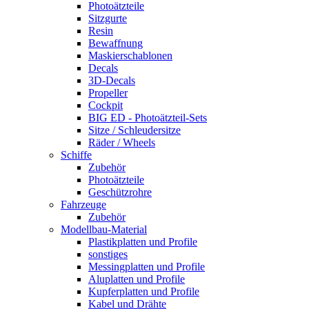
Photoätzteile
Sitzgurte
Resin
Bewaffnung
Maskierschablonen
Decals
3D-Decals
Propeller
Cockpit
BIG ED - Photoätzteil-Sets
Sitze / Schleudersitze
Räder / Wheels
Schiffe
Zubehör
Photoätzteile
Geschützrohre
Fahrzeuge
Zubehör
Modellbau-Material
Plastikplatten und Profile
sonstiges
Messingplatten und Profile
Aluplatten und Profile
Kupferplatten und Profile
Kabel und Drähte