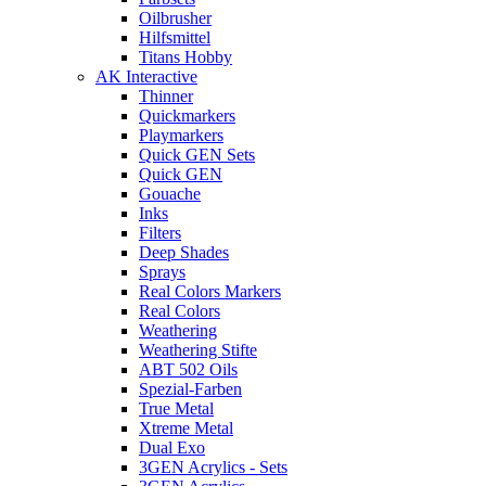
Oilbrusher
Hilfsmittel
Titans Hobby
AK Interactive
Thinner
Quickmarkers
Playmarkers
Quick GEN Sets
Quick GEN
Gouache
Inks
Filters
Deep Shades
Sprays
Real Colors Markers
Real Colors
Weathering
Weathering Stifte
ABT 502 Oils
Spezial-Farben
True Metal
Xtreme Metal
Dual Exo
3GEN Acrylics - Sets