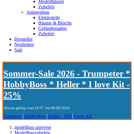
Modellhäuser
Zubehör
Anlagenbau
Elektroteile
Bäume & Büsche
Geländematten
Zubehör
Hersteller
Neuheiten
Sale
Sommer-Sale 2026 - Trumpeter *
HobbyBoss * Heller * I love Kit -
25%
Aktion gültig vom 24.07. bis 06.08.2026
Trumpeter
HobbyBoss
Heller - 30%
I love Kit
modellbau universe
Modellbauzubehör