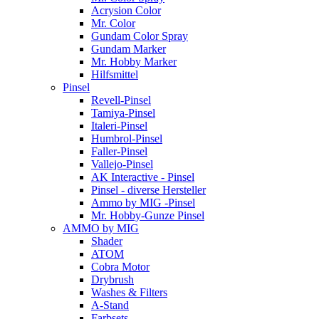
Acrysion Color
Mr. Color
Gundam Color Spray
Gundam Marker
Mr. Hobby Marker
Hilfsmittel
Pinsel
Revell-Pinsel
Tamiya-Pinsel
Italeri-Pinsel
Humbrol-Pinsel
Faller-Pinsel
Vallejo-Pinsel
AK Interactive - Pinsel
Pinsel - diverse Hersteller
Ammo by MIG -Pinsel
Mr. Hobby-Gunze Pinsel
AMMO by MIG
Shader
ATOM
Cobra Motor
Drybrush
Washes & Filters
A-Stand
Farbsets