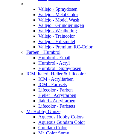
Vallejo - Spraydosen
Vallejo - Metal Color
Vallejo - Model Wash
Vallejo - Grundierungen
Vallejo - Weathering
Vallejo - Traincolor
Vallejo - Hilfsmittel
Vallejo - Premium RC-Color
Farben - Humbrol
Humbrol - Email
Humbrol - Acryl
Humbrol - Spraydosen
ICM, Italeri, Heller & Lifecolor
ICM - Acrylfarben
ICM - Farbsets
Lifecolor - Farben
Heller - Acrylfarben
Italeri - Acrylfarben
Lifecolor - Farbsets
Mr Hobby-Gunze
Aqueous Hobby Colors
Aqueous Gundam Color
Gundam Color
Mr. Color Spray