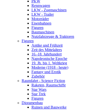
PKW
Rennwagen
LKW - Zugmaschinen
LKW - Trailer
Motorräder
Eisenbahnen
Figuren
Baumaschinen
Nutzfahrzeuge & Traktoren
Figuren
Antike und Frühzeit
Zeit des Mittelalters
16.-18. Jahrhundert
Napoleonische Epoche
19. Jh. bis 1. Weltkrieg
Moderne (1918 - heute)
Fantasy und Erotik
Zubehör
Raumfahrt - Science Fiction
Raketen, Raumschiffe
Star Wars
Star Trek
Figuren
Dioramenbau
Ruinen und Bauwerke