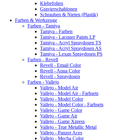
Klebefolien
Gravierschablonen
Schrauben & Nieten (Plastik)
Farben & Werkzeuge
Farben - Tamiya
Tamiya - Farben
Tamiya - Lacquer Paints LP
Tamiya - Acryl Spraydosen TS
Tamiya - Acryl Spraydosen AS
Tamiya - Lexan Spraydosen PS
Farben - Revell
Revell - Email Color
Revell - Aqua Color
Revell - Spraydosen
Farben - Vallejo
Vallejo - Model Air
Vallejo - Model Air - Farbsets
Vallejo - Model Color
Vallejo - Model Color - Farbsets
Vallejo - Game Color
Vallejo - Game Air
Vallejo - Game Xpress
Vallejo - True Metallic Metal
Vallejo - Panzer Aces
Vallejo - Mecha Color