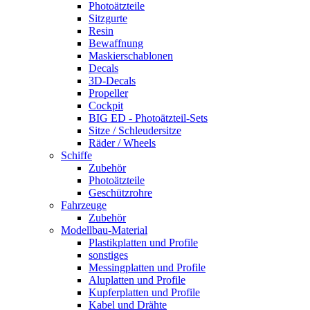
Photoätzteile
Sitzgurte
Resin
Bewaffnung
Maskierschablonen
Decals
3D-Decals
Propeller
Cockpit
BIG ED - Photoätzteil-Sets
Sitze / Schleudersitze
Räder / Wheels
Schiffe
Zubehör
Photoätzteile
Geschützrohre
Fahrzeuge
Zubehör
Modellbau-Material
Plastikplatten und Profile
sonstiges
Messingplatten und Profile
Aluplatten und Profile
Kupferplatten und Profile
Kabel und Drähte