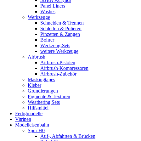
3GEN Acrylics
Panel Liners
Washes
Werkzeuge
Schneiden & Trennen
Schleifen & Polieren
Pinzetten & Zangen
Bohrer
Werkzeug-Sets
weitere Werkzeuge
Airbrush
Airbrush-Pistolen
Airbrush-Kompressoren
Airbrush-Zubehör
Maskingtapes
Kleber
Grundierungen
Pigmente & Texturen
Weathering Sets
Hilfsmittel
Fertigmodelle
Vitrinen
Modelleisenbahn
Spur H0
Auf-, Abfahrten & Brücken