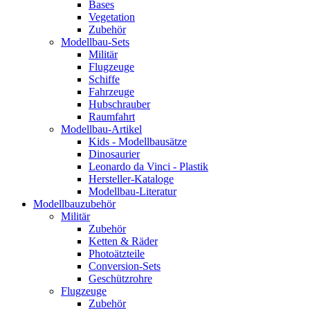
Bases
Vegetation
Zubehör
Modellbau-Sets
Militär
Flugzeuge
Schiffe
Fahrzeuge
Hubschrauber
Raumfahrt
Modellbau-Artikel
Kids - Modellbausätze
Dinosaurier
Leonardo da Vinci - Plastik
Hersteller-Kataloge
Modellbau-Literatur
Modellbauzubehör
Militär
Zubehör
Ketten & Räder
Photoätzteile
Conversion-Sets
Geschützrohre
Flugzeuge
Zubehör