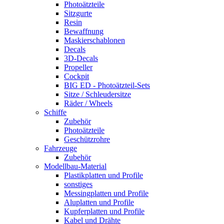
Photoätzteile
Sitzgurte
Resin
Bewaffnung
Maskierschablonen
Decals
3D-Decals
Propeller
Cockpit
BIG ED - Photoätzteil-Sets
Sitze / Schleudersitze
Räder / Wheels
Schiffe
Zubehör
Photoätzteile
Geschützrohre
Fahrzeuge
Zubehör
Modellbau-Material
Plastikplatten und Profile
sonstiges
Messingplatten und Profile
Aluplatten und Profile
Kupferplatten und Profile
Kabel und Drähte