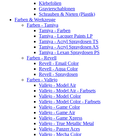
Klebefolien
Gravierschablonen
Schrauben & Nieten (Plastik)
Farben & Werkzeuge
Farben - Tamiya
Tamiya - Farben
Tamiya - Lacquer Paints LP
Tamiya - Acryl Spraydosen TS
Tamiya - Acryl Spraydosen AS
Tamiya - Lexan Spraydosen PS
Farben - Revell
Revell - Email Color
Revell - Aqua Color
Revell - Spraydosen
Farben - Vallejo
Vallejo - Model Air
Vallejo - Model Air - Farbsets
Vallejo - Model Color
Vallejo - Model Color - Farbsets
Vallejo - Game Color
Vallejo - Game Air
Vallejo - Game Xpress
Vallejo - True Metallic Metal
Vallejo - Panzer Aces
Vallejo - Mecha Color