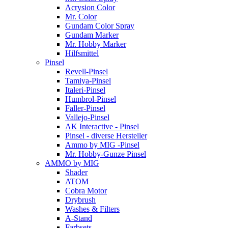
Acrysion Color
Mr. Color
Gundam Color Spray
Gundam Marker
Mr. Hobby Marker
Hilfsmittel
Pinsel
Revell-Pinsel
Tamiya-Pinsel
Italeri-Pinsel
Humbrol-Pinsel
Faller-Pinsel
Vallejo-Pinsel
AK Interactive - Pinsel
Pinsel - diverse Hersteller
Ammo by MIG -Pinsel
Mr. Hobby-Gunze Pinsel
AMMO by MIG
Shader
ATOM
Cobra Motor
Drybrush
Washes & Filters
A-Stand
Farbsets