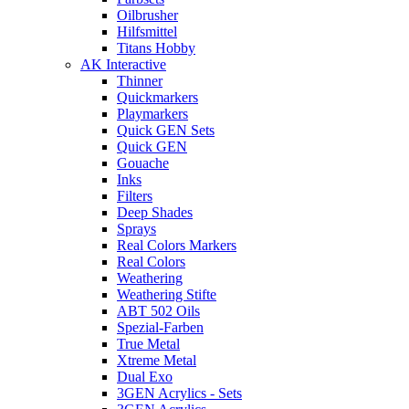
Oilbrusher
Hilfsmittel
Titans Hobby
AK Interactive
Thinner
Quickmarkers
Playmarkers
Quick GEN Sets
Quick GEN
Gouache
Inks
Filters
Deep Shades
Sprays
Real Colors Markers
Real Colors
Weathering
Weathering Stifte
ABT 502 Oils
Spezial-Farben
True Metal
Xtreme Metal
Dual Exo
3GEN Acrylics - Sets