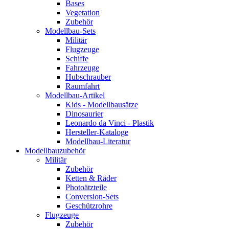
Bases
Vegetation
Zubehör
Modellbau-Sets
Militär
Flugzeuge
Schiffe
Fahrzeuge
Hubschrauber
Raumfahrt
Modellbau-Artikel
Kids - Modellbausätze
Dinosaurier
Leonardo da Vinci - Plastik
Hersteller-Kataloge
Modellbau-Literatur
Modellbauzubehör
Militär
Zubehör
Ketten & Räder
Photoätzteile
Conversion-Sets
Geschützrohre
Flugzeuge
Zubehör