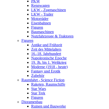
PKW
Rennwagen
LKW - Zugmaschinen
LKW - Trailer
Motorräder
Eisenbahnen
Figuren
Baumaschinen
Nutzfahrzeuge & Traktoren
Figuren
Antike und Frühzeit
Zeit des Mittelalters
16.-18. Jahrhundert
Napoleonische Epoche
19. Jh. bis 1. Weltkrieg
Moderne (1918 - heute)
Fantasy und Erotik
Zubehör
Raumfahrt - Science Fiction
Raketen, Raumschiffe
Star Wars
Star Trek
Figuren
Dioramenbau
Ruinen und Bauwerke