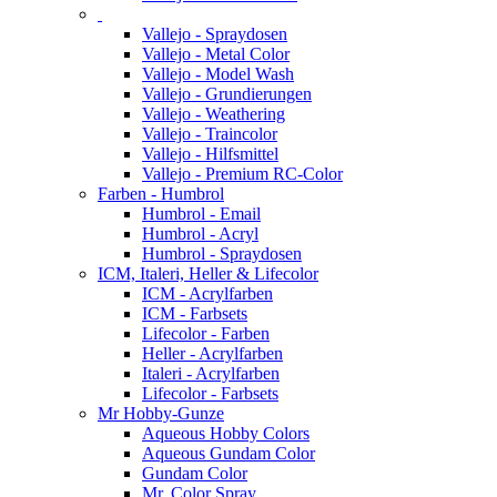
Vallejo - Spraydosen
Vallejo - Metal Color
Vallejo - Model Wash
Vallejo - Grundierungen
Vallejo - Weathering
Vallejo - Traincolor
Vallejo - Hilfsmittel
Vallejo - Premium RC-Color
Farben - Humbrol
Humbrol - Email
Humbrol - Acryl
Humbrol - Spraydosen
ICM, Italeri, Heller & Lifecolor
ICM - Acrylfarben
ICM - Farbsets
Lifecolor - Farben
Heller - Acrylfarben
Italeri - Acrylfarben
Lifecolor - Farbsets
Mr Hobby-Gunze
Aqueous Hobby Colors
Aqueous Gundam Color
Gundam Color
Mr. Color Spray