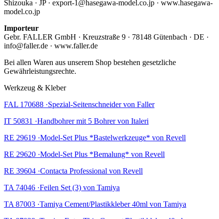
Shizouka · JP · export-1@hasegawa-model.co.jp · www.hasegawa-
model.co.jp
Importeur
Gebr. FALLER GmbH · Kreuzstraße 9 · 78148 Gütenbach · DE ·
info@faller.de · www.faller.de
Bei allen Waren aus unserem Shop bestehen gesetzliche
Gewährleistungsrechte.
Werkzeug & Kleber
FAL 170688 ·Spezial-Seitenschneider von Faller
IT 50831 ·Handbohrer mit 5 Bohrer von Italeri
RE 29619 ·Model-Set Plus *Bastelwerkzeuge* von Revell
RE 29620 ·Model-Set Plus *Bemalung* von Revell
RE 39604 ·Contacta Professional von Revell
TA 74046 ·Feilen Set (3) von Tamiya
TA 87003 ·Tamiya Cement/Plastikkleber 40ml von Tamiya