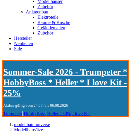
Modellhäuser
Zubehör
Anlagenbau
Elektroteile
Bäume & Büsche
Geländematten
Zubehör
Hersteller
Neuheiten
Sale
Sommer-Sale 2026 - Trumpeter *
HobbyBoss * Heller * I love Kit -
25%
Aktion gültig vom 24.07. bis 06.08.2026
Trumpeter
HobbyBoss
Heller - 30%
I love Kit
modellbau universe
Modellbausätze