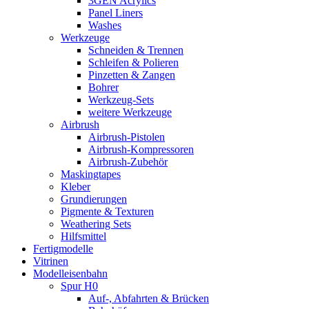
3GEN Acrylics
Panel Liners
Washes
Werkzeuge
Schneiden & Trennen
Schleifen & Polieren
Pinzetten & Zangen
Bohrer
Werkzeug-Sets
weitere Werkzeuge
Airbrush
Airbrush-Pistolen
Airbrush-Kompressoren
Airbrush-Zubehör
Maskingtapes
Kleber
Grundierungen
Pigmente & Texturen
Weathering Sets
Hilfsmittel
Fertigmodelle
Vitrinen
Modelleisenbahn
Spur H0
Auf-, Abfahrten & Brücken