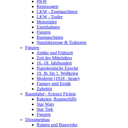
PKW
Rennwagen
LKW - Zugmaschinen
LKW - Trailer
Motorräder
Eisenbahnen
Figuren
Baumaschinen
Nutzfahrzeuge & Traktoren
Figuren
Antike und Frühzeit
Zeit des Mittelalters
16.-18. Jahrhundert
Napoleonische Epoche
19. Jh. bis 1. Weltkrieg
Moderne (1918 - heute)
Fantasy und Erotik
Zubehör
Raumfahrt - Science Fiction
Raketen, Raumschiffe
Star Wars
Star Trek
Figuren
Dioramenbau
Ruinen und Bauwerke