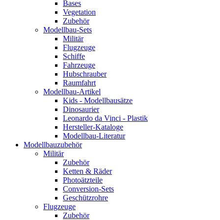
Bases
Vegetation
Zubehör
Modellbau-Sets
Militär
Flugzeuge
Schiffe
Fahrzeuge
Hubschrauber
Raumfahrt
Modellbau-Artikel
Kids - Modellbausätze
Dinosaurier
Leonardo da Vinci - Plastik
Hersteller-Kataloge
Modellbau-Literatur
Modellbauzubehör
Militär
Zubehör
Ketten & Räder
Photoätzteile
Conversion-Sets
Geschützrohre
Flugzeuge
Zubehör