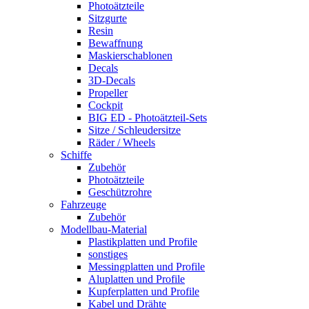
Photoätzteile
Sitzgurte
Resin
Bewaffnung
Maskierschablonen
Decals
3D-Decals
Propeller
Cockpit
BIG ED - Photoätzteil-Sets
Sitze / Schleudersitze
Räder / Wheels
Schiffe
Zubehör
Photoätzteile
Geschützrohre
Fahrzeuge
Zubehör
Modellbau-Material
Plastikplatten und Profile
sonstiges
Messingplatten und Profile
Aluplatten und Profile
Kupferplatten und Profile
Kabel und Drähte