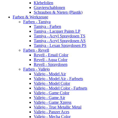
Klebefolien
Gravierschablonen
Schrauben & Nieten (Plastik)
Farben & Werkzeuge
Farben - Tamiya
Tamiya - Farben
Tamiya - Lacquer Paints LP
Tamiya - Acryl Spraydosen TS
Tamiya - Acryl Spraydosen AS
Tamiya - Lexan Spraydosen PS
Farben - Revell
Revell - Email Color
Revell - Aqua Color
Revell - Spraydosen
Farben - Vallejo
Vallejo - Model Air
Vallejo - Model Air - Farbsets
Vallejo - Model Color
Vallejo - Model Color - Farbsets
Vallejo - Game Color
Vallejo - Game Air
Vallejo - Game Xpress
Vallejo - True Metallic Metal
Vallejo - Panzer Aces
Vallejo - Mecha Color