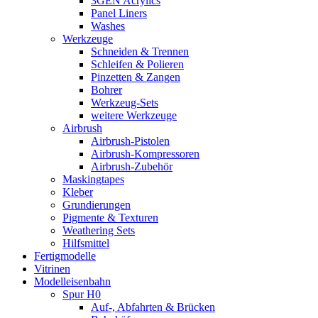
3GEN Acrylics
Panel Liners
Washes
Werkzeuge
Schneiden & Trennen
Schleifen & Polieren
Pinzetten & Zangen
Bohrer
Werkzeug-Sets
weitere Werkzeuge
Airbrush
Airbrush-Pistolen
Airbrush-Kompressoren
Airbrush-Zubehör
Maskingtapes
Kleber
Grundierungen
Pigmente & Texturen
Weathering Sets
Hilfsmittel
Fertigmodelle
Vitrinen
Modelleisenbahn
Spur H0
Auf-, Abfahrten & Brücken