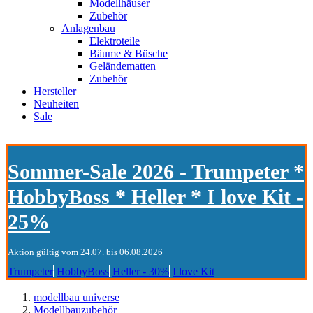
Modellhäuser
Zubehör
Anlagenbau
Elektroteile
Bäume & Büsche
Geländematten
Zubehör
Hersteller
Neuheiten
Sale
Sommer-Sale 2026 - Trumpeter *
HobbyBoss * Heller * I love Kit -
25%
Aktion gültig vom 24.07. bis 06.08.2026
Trumpeter
HobbyBoss
Heller - 30%
I love Kit
modellbau universe
Modellbauzubehör