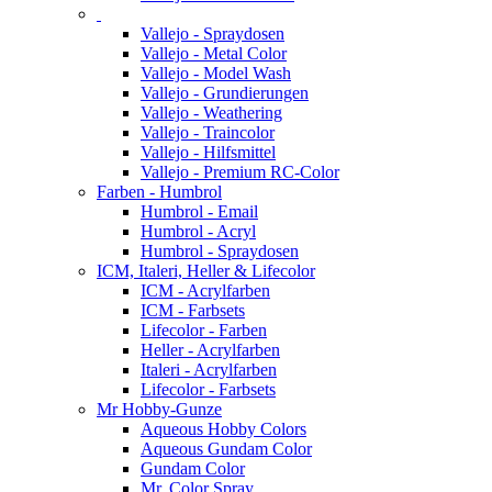
Vallejo - Spraydosen
Vallejo - Metal Color
Vallejo - Model Wash
Vallejo - Grundierungen
Vallejo - Weathering
Vallejo - Traincolor
Vallejo - Hilfsmittel
Vallejo - Premium RC-Color
Farben - Humbrol
Humbrol - Email
Humbrol - Acryl
Humbrol - Spraydosen
ICM, Italeri, Heller & Lifecolor
ICM - Acrylfarben
ICM - Farbsets
Lifecolor - Farben
Heller - Acrylfarben
Italeri - Acrylfarben
Lifecolor - Farbsets
Mr Hobby-Gunze
Aqueous Hobby Colors
Aqueous Gundam Color
Gundam Color
Mr. Color Spray