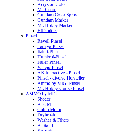
Acrysion Color
Mr. Color
Gundam Color Spray
Gundam Marker
Mr. Hobby Marker
Hilfsmittel
Pinsel
Revell-Pinsel
Tamiya-Pinsel
Italeri-Pinsel
Humbrol-Pinsel
Faller-Pinsel
Vallejo-Pinsel
AK Interactive - Pinsel
Pinsel - diverse Hersteller
Ammo by MIG -Pinsel
Mr. Hobby-Gunze Pinsel
AMMO by MIG
Shader
ATOM
Cobra Motor
Drybrush
Washes & Filters
A-Stand
Farbsets