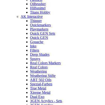
Oilbrusher
Hilfsmittel
Titans Hobby
AK Interactive
Thinner
Quickmarkers
Playmarkers
Quick GEN Sets
Quick GEN
Gouache
Inks
Filters
Deep Shades
Sprays
Real Colors Markers
Real Colors
Weathering
Weathering Stifte
ABT 502 Oils
Spezial-Farben
True Metal
Xtreme Metal
Dual Exo
3GEN Acrylics - Sets