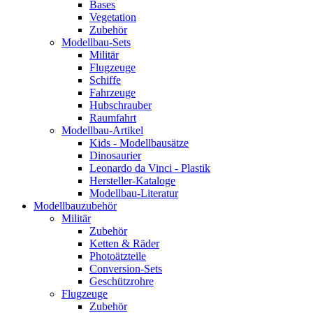
Bases
Vegetation
Zubehör
Modellbau-Sets
Militär
Flugzeuge
Schiffe
Fahrzeuge
Hubschrauber
Raumfahrt
Modellbau-Artikel
Kids - Modellbausätze
Dinosaurier
Leonardo da Vinci - Plastik
Hersteller-Kataloge
Modellbau-Literatur
Modellbauzubehör
Militär
Zubehör
Ketten & Räder
Photoätzteile
Conversion-Sets
Geschützrohre
Flugzeuge
Zubehör