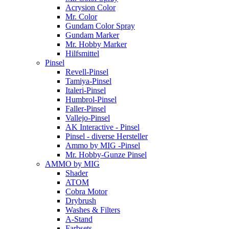
Acrysion Color
Mr. Color
Gundam Color Spray
Gundam Marker
Mr. Hobby Marker
Hilfsmittel
Pinsel
Revell-Pinsel
Tamiya-Pinsel
Italeri-Pinsel
Humbrol-Pinsel
Faller-Pinsel
Vallejo-Pinsel
AK Interactive - Pinsel
Pinsel - diverse Hersteller
Ammo by MIG -Pinsel
Mr. Hobby-Gunze Pinsel
AMMO by MIG
Shader
ATOM
Cobra Motor
Drybrush
Washes & Filters
A-Stand
Farbsets