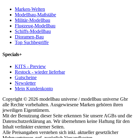
Marken-Welten
Modellbau-Maßstäbe
Militär-Modellbau
Flugzeug-Modellbau
Schiffs-Modellbau
Dioramen-Bau
Top Suchbegriffe
Specials
+
KITS - Preview
Restock - wieder lieferbar
Gutscheine
Newsletter
Mein Kundenkonto
Copyright © 2026 modellbau universe / modellbau universe Gbr
alle Rechte vorbehalten. Ausgewiesene Marken gehören ihren
jeweiligen Eigentümern.
Mit der Benutzung dieser Seite erkennen Sie unsere AGBs und die
Datenschutzerklärung an. Wir übernehmen keine Haftung für den
Inhalt verlinkter externer Seiten.
Alle Preisangaben verstehen sich inkl. aktueller gesetzlicher
Mehrwertsteuer, ggf. zuzüglich Versandkosten.