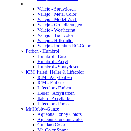
Vallejo - Spraydosen
Vallejo - Metal Color
Vallejo - Model Wash
Vallejo - Grundierungen
Vallejo - Weathering
Vallejo - Traincolor
Vallejo - Hilfsmittel
Vallejo - Premium RC-Color
Farben - Humbrol
Humbrol - Email
Humbrol - Acryl
Humbrol - Spraydosen
ICM, Italeri, Heller & Lifecolor
ICM - Acrylfarben
ICM - Farbsets
Lifecolor - Farben
Heller - Acrylfarben
Italeri - Acrylfarben
Lifecolor - Farbsets
Mr Hobby-Gunze
Aqueous Hobby Colors
Aqueous Gundam Color
Gundam Color
Mr. Color Spray