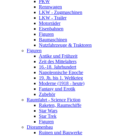
PKW
Rennwagen
LKW - Zugmaschinen
LKW - Trailer
Motorräder
Eisenbahnen
Figuren
Baumaschinen
Nutzfahrzeuge & Traktoren
Figuren
Antike und Frühzeit
Zeit des Mittelalters
16.-18. Jahrhundert
Napoleonische Epoche
19. Jh. bis 1. Weltkrieg
Moderne (1918 - heute)
Fantasy und Erotik
Zubehör
Raumfahrt - Science Fiction
Raketen, Raumschiffe
Star Wars
Star Trek
Figuren
Dioramenbau
Ruinen und Bauwerke