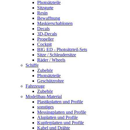
Photoätzteile
Sitzgurte
Resin
Bewaffnung
Maskierschablonen
Decals
3D-Decals
Propeller
Cockpit
BIG ED - Photoätzteil-Sets
Sitze / Schleudersitze
Räder / Wheels
Schiffe
Zubehör
Photoätzteile
Geschützrohre
Fahrzeuge
Zubehör
Modellbau-Material
Plastikplatten und Profile
sonstiges
Messingplatten und Profile
Aluplatten und Profile
Kupferplatten und Profile
Kabel und Drähte