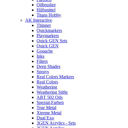
Oilbrusher
Hilfsmittel
Titans Hobby
AK Interactive
Thinner
Quickmarkers
Playmarkers
Quick GEN Sets
Quick GEN
Gouache
Inks
Filters
Deep Shades
Sprays
Real Colors Markers
Real Colors
Weathering
Weathering Stifte
ABT 502 Oils
Spezial-Farben
True Metal
Xtreme Metal
Dual Exo
3GEN Acrylics - Sets