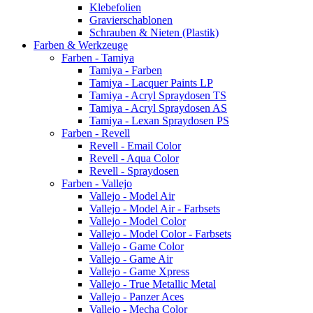
Klebefolien
Gravierschablonen
Schrauben & Nieten (Plastik)
Farben & Werkzeuge
Farben - Tamiya
Tamiya - Farben
Tamiya - Lacquer Paints LP
Tamiya - Acryl Spraydosen TS
Tamiya - Acryl Spraydosen AS
Tamiya - Lexan Spraydosen PS
Farben - Revell
Revell - Email Color
Revell - Aqua Color
Revell - Spraydosen
Farben - Vallejo
Vallejo - Model Air
Vallejo - Model Air - Farbsets
Vallejo - Model Color
Vallejo - Model Color - Farbsets
Vallejo - Game Color
Vallejo - Game Air
Vallejo - Game Xpress
Vallejo - True Metallic Metal
Vallejo - Panzer Aces
Vallejo - Mecha Color