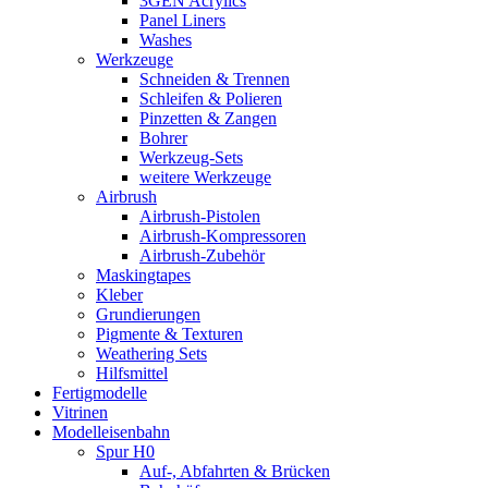
3GEN Acrylics
Panel Liners
Washes
Werkzeuge
Schneiden & Trennen
Schleifen & Polieren
Pinzetten & Zangen
Bohrer
Werkzeug-Sets
weitere Werkzeuge
Airbrush
Airbrush-Pistolen
Airbrush-Kompressoren
Airbrush-Zubehör
Maskingtapes
Kleber
Grundierungen
Pigmente & Texturen
Weathering Sets
Hilfsmittel
Fertigmodelle
Vitrinen
Modelleisenbahn
Spur H0
Auf-, Abfahrten & Brücken