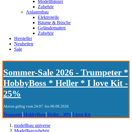
Modellhäuser
Zubehör
Anlagenbau
Elektroteile
Bäume & Büsche
Geländematten
Zubehör
Hersteller
Neuheiten
Sale
Sommer-Sale 2026 - Trumpeter *
HobbyBoss * Heller * I love Kit -
25%
Aktion gültig vom 24.07. bis 06.08.2026
Trumpeter
HobbyBoss
Heller - 30%
I love Kit
modellbau universe
Modellbauzubehör