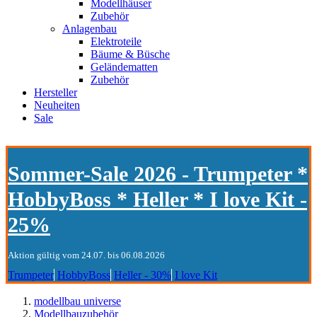
Modellhäuser
Zubehör
Anlagenbau
Elektroteile
Bäume & Büsche
Geländematten
Zubehör
Hersteller
Neuheiten
Sale
Sommer-Sale 2026 - Trumpeter *
HobbyBoss * Heller * I love Kit -
25%
Aktion gültig vom 24.07. bis 06.08.2026
Trumpeter
HobbyBoss
Heller - 30%
I love Kit
modellbau universe
Modellbauzubehör