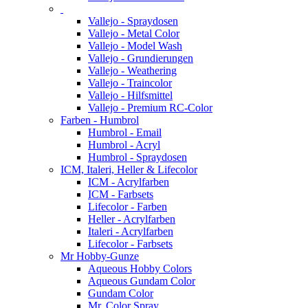
Vallejo - Spraydosen
Vallejo - Metal Color
Vallejo - Model Wash
Vallejo - Grundierungen
Vallejo - Weathering
Vallejo - Traincolor
Vallejo - Hilfsmittel
Vallejo - Premium RC-Color
Farben - Humbrol
Humbrol - Email
Humbrol - Acryl
Humbrol - Spraydosen
ICM, Italeri, Heller & Lifecolor
ICM - Acrylfarben
ICM - Farbsets
Lifecolor - Farben
Heller - Acrylfarben
Italeri - Acrylfarben
Lifecolor - Farbsets
Mr Hobby-Gunze
Aqueous Hobby Colors
Aqueous Gundam Color
Gundam Color
Mr. Color Spray