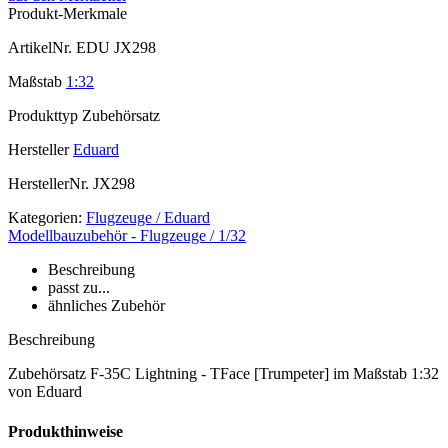
Produkt-Merkmale
ArtikelNr.
EDU JX298
Maßstab
1:32
Produkttyp
Zubehörsatz
Hersteller
Eduard
HerstellerNr.
JX298
Kategorien:
Flugzeuge / Eduard
Modellbauzubehör - Flugzeuge / 1/32
Beschreibung
passt zu...
ähnliches Zubehör
Beschreibung
Zubehörsatz F-35C Lightning - TFace [Trumpeter] im Maßstab 1:32
von Eduard
Produkthinweise