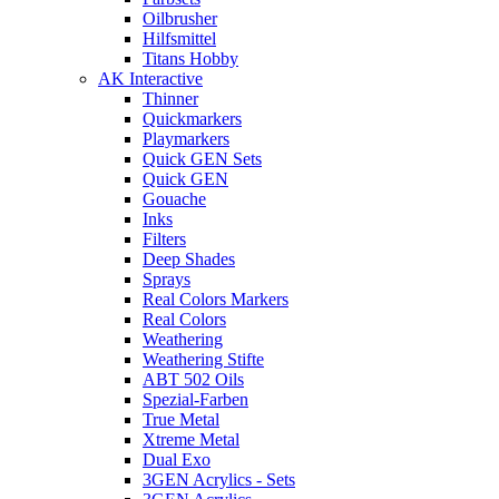
Oilbrusher
Hilfsmittel
Titans Hobby
AK Interactive
Thinner
Quickmarkers
Playmarkers
Quick GEN Sets
Quick GEN
Gouache
Inks
Filters
Deep Shades
Sprays
Real Colors Markers
Real Colors
Weathering
Weathering Stifte
ABT 502 Oils
Spezial-Farben
True Metal
Xtreme Metal
Dual Exo
3GEN Acrylics - Sets