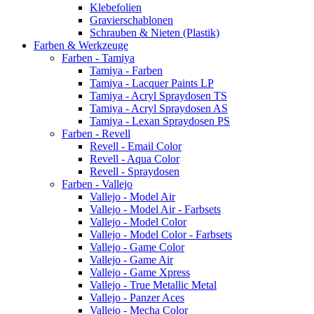
Klebefolien
Gravierschablonen
Schrauben & Nieten (Plastik)
Farben & Werkzeuge
Farben - Tamiya
Tamiya - Farben
Tamiya - Lacquer Paints LP
Tamiya - Acryl Spraydosen TS
Tamiya - Acryl Spraydosen AS
Tamiya - Lexan Spraydosen PS
Farben - Revell
Revell - Email Color
Revell - Aqua Color
Revell - Spraydosen
Farben - Vallejo
Vallejo - Model Air
Vallejo - Model Air - Farbsets
Vallejo - Model Color
Vallejo - Model Color - Farbsets
Vallejo - Game Color
Vallejo - Game Air
Vallejo - Game Xpress
Vallejo - True Metallic Metal
Vallejo - Panzer Aces
Vallejo - Mecha Color