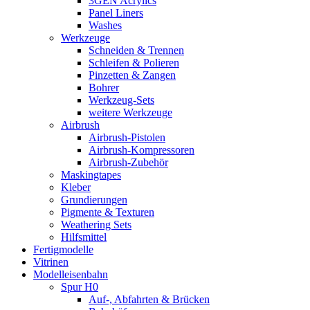
3GEN Acrylics
Panel Liners
Washes
Werkzeuge
Schneiden & Trennen
Schleifen & Polieren
Pinzetten & Zangen
Bohrer
Werkzeug-Sets
weitere Werkzeuge
Airbrush
Airbrush-Pistolen
Airbrush-Kompressoren
Airbrush-Zubehör
Maskingtapes
Kleber
Grundierungen
Pigmente & Texturen
Weathering Sets
Hilfsmittel
Fertigmodelle
Vitrinen
Modelleisenbahn
Spur H0
Auf-, Abfahrten & Brücken