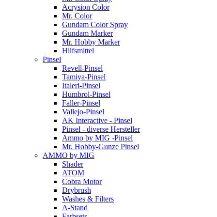
Acrysion Color
Mr. Color
Gundam Color Spray
Gundam Marker
Mr. Hobby Marker
Hilfsmittel
Pinsel
Revell-Pinsel
Tamiya-Pinsel
Italeri-Pinsel
Humbrol-Pinsel
Faller-Pinsel
Vallejo-Pinsel
AK Interactive - Pinsel
Pinsel - diverse Hersteller
Ammo by MIG -Pinsel
Mr. Hobby-Gunze Pinsel
AMMO by MIG
Shader
ATOM
Cobra Motor
Drybrush
Washes & Filters
A-Stand
Farbsets