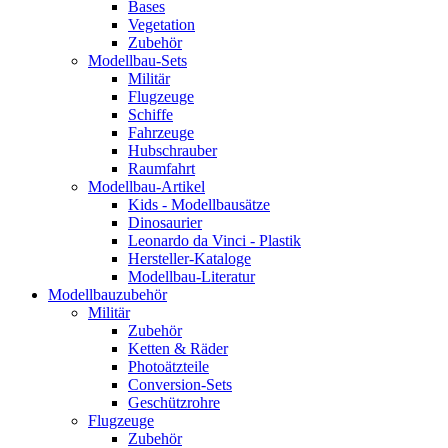
Bases
Vegetation
Zubehör
Modellbau-Sets
Militär
Flugzeuge
Schiffe
Fahrzeuge
Hubschrauber
Raumfahrt
Modellbau-Artikel
Kids - Modellbausätze
Dinosaurier
Leonardo da Vinci - Plastik
Hersteller-Kataloge
Modellbau-Literatur
Modellbauzubehör
Militär
Zubehör
Ketten & Räder
Photoätzteile
Conversion-Sets
Geschützrohre
Flugzeuge
Zubehör