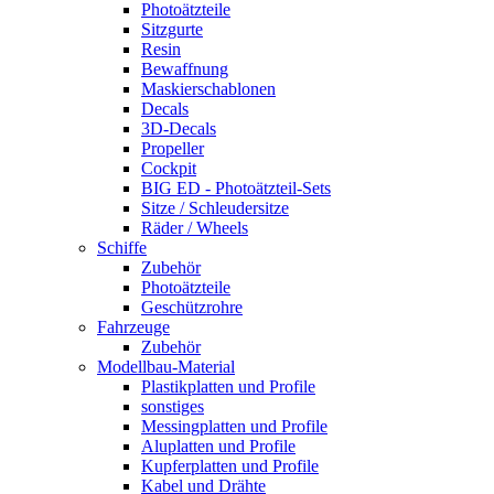
Photoätzteile
Sitzgurte
Resin
Bewaffnung
Maskierschablonen
Decals
3D-Decals
Propeller
Cockpit
BIG ED - Photoätzteil-Sets
Sitze / Schleudersitze
Räder / Wheels
Schiffe
Zubehör
Photoätzteile
Geschützrohre
Fahrzeuge
Zubehör
Modellbau-Material
Plastikplatten und Profile
sonstiges
Messingplatten und Profile
Aluplatten und Profile
Kupferplatten und Profile
Kabel und Drähte