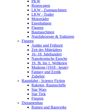
PKW
Rennwagen
LKW - Zugmaschinen
LKW - Trailer
Motorräder
Eisenbahnen
Figuren
Baumaschinen
Nutzfahrzeuge & Traktoren
Figuren
Antike und Frühzeit
Zeit des Mittelalters
16.-18. Jahrhundert
Napoleonische Epoche
19. Jh. bis 1. Weltkrieg
Moderne (1918 - heute)
Fantasy und Erotik
Zubehör
Raumfahrt - Science Fiction
Raketen, Raumschiffe
Star Wars
Star Trek
Figuren
Dioramenbau
Ruinen und Bauwerke