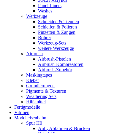
3GEN Acrylics
Panel Liners
Washes
Werkzeuge
Schneiden & Trennen
Schleifen & Polieren
Pinzetten & Zangen
Bohrer
Werkzeug-Sets
weitere Werkzeuge
Airbrush
Airbrush-Pistolen
Airbrush-Kompressoren
Airbrush-Zubehör
Maskingtapes
Kleber
Grundierungen
Pigmente & Texturen
Weathering Sets
Hilfsmittel
Fertigmodelle
Vitrinen
Modelleisenbahn
Spur H0
Auf-, Abfahrten & Brücken