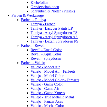
Klebefolien
Gravierschablonen
Schrauben & Nieten (Plastik)
Farben & Werkzeuge
Farben - Tamiya
Tamiya - Farben
Tamiya - Lacquer Paints LP
Tamiya - Acryl Spraydosen TS
Tamiya - Acryl Spraydosen AS
Tamiya - Lexan Spraydosen PS
Farben - Revell
Revell - Email Color
Revell - Aqua Color
Revell - Spraydosen
Farben - Vallejo
Vallejo - Model Air
Vallejo - Model Air - Farbsets
Vallejo - Model Color
Vallejo - Model Color - Farbsets
Vallejo - Game Color
Vallejo - Game Air
Vallejo - Game Xpress
Vallejo - True Metallic Metal
Vallejo - Panzer Aces
Vallejo - Mecha Color