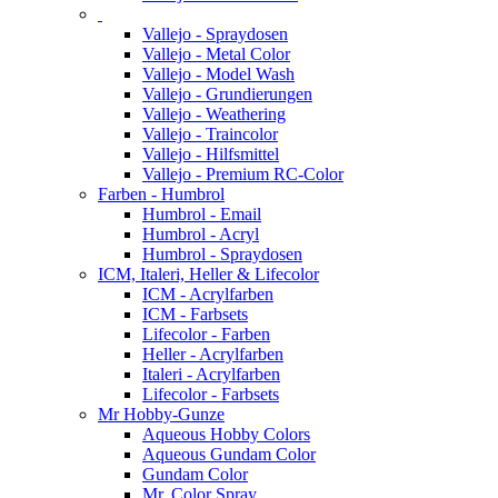
Vallejo - Spraydosen
Vallejo - Metal Color
Vallejo - Model Wash
Vallejo - Grundierungen
Vallejo - Weathering
Vallejo - Traincolor
Vallejo - Hilfsmittel
Vallejo - Premium RC-Color
Farben - Humbrol
Humbrol - Email
Humbrol - Acryl
Humbrol - Spraydosen
ICM, Italeri, Heller & Lifecolor
ICM - Acrylfarben
ICM - Farbsets
Lifecolor - Farben
Heller - Acrylfarben
Italeri - Acrylfarben
Lifecolor - Farbsets
Mr Hobby-Gunze
Aqueous Hobby Colors
Aqueous Gundam Color
Gundam Color
Mr. Color Spray