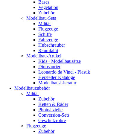
Bases
Vegetation
Zubehör
Modellbau-Sets
Militär
Flugzeuge
Schiffe
Fahrzeuge
Hubschrauber
Raumfahrt
Modellbau-Artikel
Kids - Modellbausätze
Dinosaurier
Leonardo da Vinci - Plastik
Hersteller-Kataloge
Modellbau-Literatur
Modellbauzubehör
Militär
Zubehör
Ketten & Räder
Photoätzteile
Conversion-Sets
Geschützrohre
Flugzeuge
Zubehör