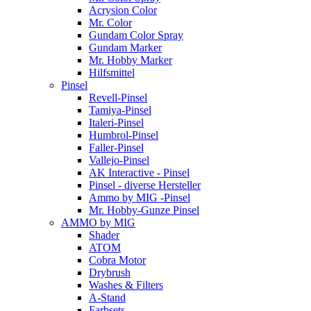
Acrysion Color
Mr. Color
Gundam Color Spray
Gundam Marker
Mr. Hobby Marker
Hilfsmittel
Pinsel
Revell-Pinsel
Tamiya-Pinsel
Italeri-Pinsel
Humbrol-Pinsel
Faller-Pinsel
Vallejo-Pinsel
AK Interactive - Pinsel
Pinsel - diverse Hersteller
Ammo by MIG -Pinsel
Mr. Hobby-Gunze Pinsel
AMMO by MIG
Shader
ATOM
Cobra Motor
Drybrush
Washes & Filters
A-Stand
Farbsets