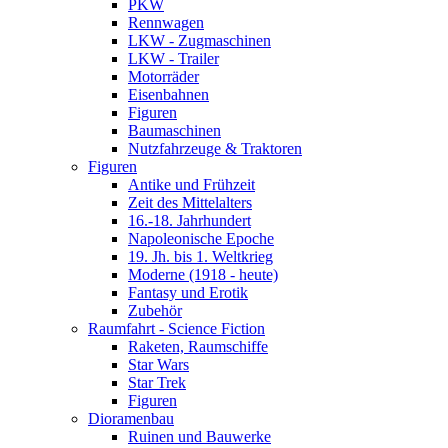
PKW
Rennwagen
LKW - Zugmaschinen
LKW - Trailer
Motorräder
Eisenbahnen
Figuren
Baumaschinen
Nutzfahrzeuge & Traktoren
Figuren
Antike und Frühzeit
Zeit des Mittelalters
16.-18. Jahrhundert
Napoleonische Epoche
19. Jh. bis 1. Weltkrieg
Moderne (1918 - heute)
Fantasy und Erotik
Zubehör
Raumfahrt - Science Fiction
Raketen, Raumschiffe
Star Wars
Star Trek
Figuren
Dioramenbau
Ruinen und Bauwerke