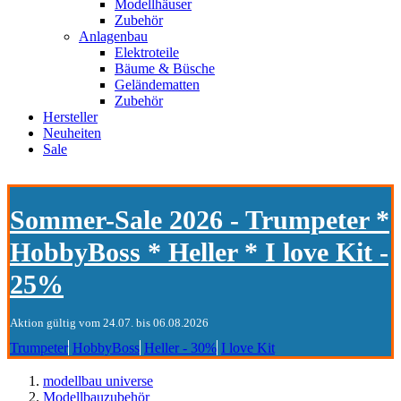
Modellhäuser
Zubehör
Anlagenbau
Elektroteile
Bäume & Büsche
Geländematten
Zubehör
Hersteller
Neuheiten
Sale
Sommer-Sale 2026 - Trumpeter *
HobbyBoss * Heller * I love Kit -
25%
Aktion gültig vom 24.07. bis 06.08.2026
Trumpeter
HobbyBoss
Heller - 30%
I love Kit
modellbau universe
Modellbauzubehör