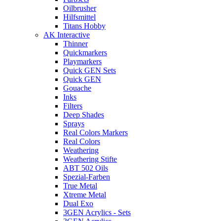
Oilbrusher
Hilfsmittel
Titans Hobby
AK Interactive
Thinner
Quickmarkers
Playmarkers
Quick GEN Sets
Quick GEN
Gouache
Inks
Filters
Deep Shades
Sprays
Real Colors Markers
Real Colors
Weathering
Weathering Stifte
ABT 502 Oils
Spezial-Farben
True Metal
Xtreme Metal
Dual Exo
3GEN Acrylics - Sets