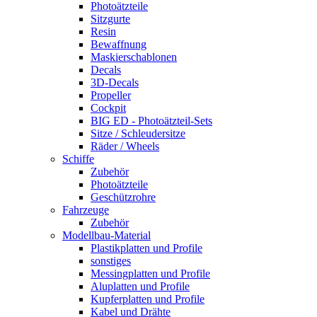
Photoätzteile
Sitzgurte
Resin
Bewaffnung
Maskierschablonen
Decals
3D-Decals
Propeller
Cockpit
BIG ED - Photoätzteil-Sets
Sitze / Schleudersitze
Räder / Wheels
Schiffe
Zubehör
Photoätzteile
Geschützrohre
Fahrzeuge
Zubehör
Modellbau-Material
Plastikplatten und Profile
sonstiges
Messingplatten und Profile
Aluplatten und Profile
Kupferplatten und Profile
Kabel und Drähte