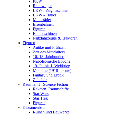
PKW
Rennwagen
LKW - Zugmaschinen
LKW - Trailer
Motorräder
Eisenbahnen
Figuren
Baumaschinen
Nutzfahrzeuge & Traktoren
Figuren
Antike und Frühzeit
Zeit des Mittelalters
16.-18. Jahrhundert
Napoleonische Epoche
19. Jh. bis 1. Weltkrieg
Moderne (1918 - heute)
Fantasy und Erotik
Zubehör
Raumfahrt - Science Fiction
Raketen, Raumschiffe
Star Wars
Star Trek
Figuren
Dioramenbau
Ruinen und Bauwerke