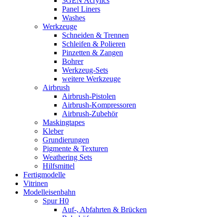
3GEN Acrylics
Panel Liners
Washes
Werkzeuge
Schneiden & Trennen
Schleifen & Polieren
Pinzetten & Zangen
Bohrer
Werkzeug-Sets
weitere Werkzeuge
Airbrush
Airbrush-Pistolen
Airbrush-Kompressoren
Airbrush-Zubehör
Maskingtapes
Kleber
Grundierungen
Pigmente & Texturen
Weathering Sets
Hilfsmittel
Fertigmodelle
Vitrinen
Modelleisenbahn
Spur H0
Auf-, Abfahrten & Brücken