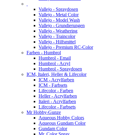
Vallejo - Spraydosen
Vallejo - Metal Color
Vallejo - Model Wash
Vallejo - Grundierungen
Vallejo - Weathering
Vallejo - Traincolor
Vallejo - Hilfsmittel
Vallejo - Premium RC-Color
Farben - Humbrol
Humbrol - Email
Humbrol - Acryl
Humbrol - Spraydosen
ICM, Italeri, Heller & Lifecolor
ICM - Acrylfarben
ICM - Farbsets
Lifecolor - Farben
Heller - Acrylfarben
Italeri - Acrylfarben
Lifecolor - Farbsets
Mr Hobby-Gunze
Aqueous Hobby Colors
Aqueous Gundam Color
Gundam Color
Mr. Color Spray