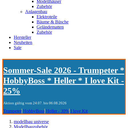
Modellhäuser
Zubehör
Anlagenbau
Elektroteile
Bäume & Büsche
Geländematten
Zubehör
Hersteller
Neuheiten
Sale
Sommer-Sale 2026 - Trumpeter *
HobbyBoss * Heller * I love Kit -
25%
Aktion gültig vom 24.07. bis 06.08.2026
Trumpeter
HobbyBoss
Heller - 30%
I love Kit
modellbau universe
Modellbauzubehör