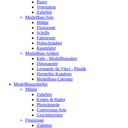
Bases
Vegetation
Zubehör
Modellbau-Sets
Militär
Flugzeuge
Schiffe
Fahrzeuge
Hubschrauber
Raumfahrt
Modellbau-Artikel
Kids - Modellbausätze
Dinosaurier
Leonardo da Vinci - Plastik
Hersteller-Kataloge
Modellbau-Literatur
Modellbauzubehör
Militär
Zubehör
Ketten & Räder
Photoätzteile
Conversion-Sets
Geschützrohre
Flugzeuge
Zubehör