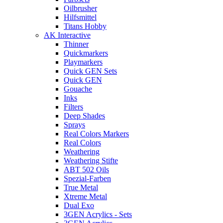
Oilbrusher
Hilfsmittel
Titans Hobby
AK Interactive
Thinner
Quickmarkers
Playmarkers
Quick GEN Sets
Quick GEN
Gouache
Inks
Filters
Deep Shades
Sprays
Real Colors Markers
Real Colors
Weathering
Weathering Stifte
ABT 502 Oils
Spezial-Farben
True Metal
Xtreme Metal
Dual Exo
3GEN Acrylics - Sets