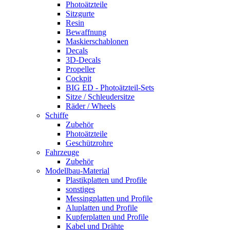
Photoätzteile
Sitzgurte
Resin
Bewaffnung
Maskierschablonen
Decals
3D-Decals
Propeller
Cockpit
BIG ED - Photoätzteil-Sets
Sitze / Schleudersitze
Räder / Wheels
Schiffe
Zubehör
Photoätzteile
Geschützrohre
Fahrzeuge
Zubehör
Modellbau-Material
Plastikplatten und Profile
sonstiges
Messingplatten und Profile
Aluplatten und Profile
Kupferplatten und Profile
Kabel und Drähte