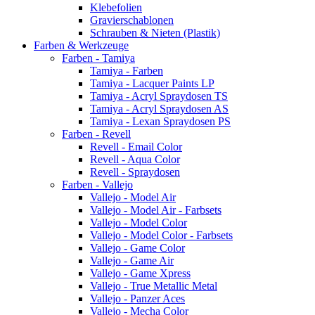
Klebefolien
Gravierschablonen
Schrauben & Nieten (Plastik)
Farben & Werkzeuge
Farben - Tamiya
Tamiya - Farben
Tamiya - Lacquer Paints LP
Tamiya - Acryl Spraydosen TS
Tamiya - Acryl Spraydosen AS
Tamiya - Lexan Spraydosen PS
Farben - Revell
Revell - Email Color
Revell - Aqua Color
Revell - Spraydosen
Farben - Vallejo
Vallejo - Model Air
Vallejo - Model Air - Farbsets
Vallejo - Model Color
Vallejo - Model Color - Farbsets
Vallejo - Game Color
Vallejo - Game Air
Vallejo - Game Xpress
Vallejo - True Metallic Metal
Vallejo - Panzer Aces
Vallejo - Mecha Color