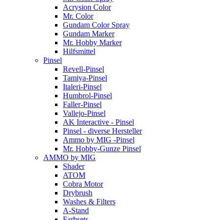
Acrysion Color
Mr. Color
Gundam Color Spray
Gundam Marker
Mr. Hobby Marker
Hilfsmittel
Pinsel
Revell-Pinsel
Tamiya-Pinsel
Italeri-Pinsel
Humbrol-Pinsel
Faller-Pinsel
Vallejo-Pinsel
AK Interactive - Pinsel
Pinsel - diverse Hersteller
Ammo by MIG -Pinsel
Mr. Hobby-Gunze Pinsel
AMMO by MIG
Shader
ATOM
Cobra Motor
Drybrush
Washes & Filters
A-Stand
Farbsets