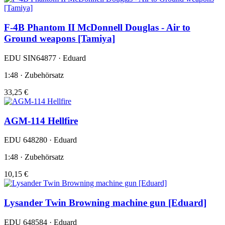
F-4B Phantom II McDonnell Douglas - Air to
Ground weapons [Tamiya]
EDU SIN64877 · Eduard
1:48 · Zubehörsatz
33,25 €
AGM-114 Hellfire
EDU 648280 · Eduard
1:48 · Zubehörsatz
10,15 €
Lysander Twin Browning machine gun [Eduard]
EDU 648584 · Eduard