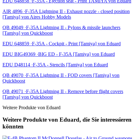
EDU 648858 ·F-35A - Ejection seat - Print TAMIYA von Eduard
AIR 4896 ·F-35A Lightning II - Exhaust nozzle - closed position
[Tamiya] von Aires Hobby Models
QB 49049 ·F-35A Lightning II - Pylons & missile launchers
[Tamiya] von Quickboost
EDU 648859 ·F-35A - Cockpit - Print [Tamiya] von Eduard
EDU BIG49369 ·BIG ED - F-35A [Tamiya] von Eduard
EDU D48114 ·F-35A - Stencils [Tamiya] von Eduard
QB 49070 ·F-35A Lightning II - FOD covers [Tamiya] von
Quickboost
QB 49071 ·F-35A Lightning II - Remove before flight covers
[Tamiya] von Quickboost
Weitere Produkte von Eduard
Weitere Produkte von Eduard, die Sie interessieren
könnten