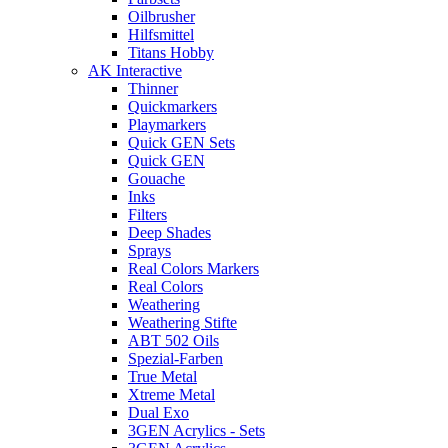
Oilbrusher
Hilfsmittel
Titans Hobby
AK Interactive
Thinner
Quickmarkers
Playmarkers
Quick GEN Sets
Quick GEN
Gouache
Inks
Filters
Deep Shades
Sprays
Real Colors Markers
Real Colors
Weathering
Weathering Stifte
ABT 502 Oils
Spezial-Farben
True Metal
Xtreme Metal
Dual Exo
3GEN Acrylics - Sets