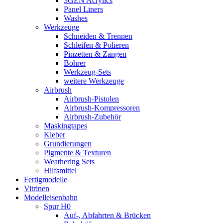
3GEN Acrylics
Panel Liners
Washes
Werkzeuge
Schneiden & Trennen
Schleifen & Polieren
Pinzetten & Zangen
Bohrer
Werkzeug-Sets
weitere Werkzeuge
Airbrush
Airbrush-Pistolen
Airbrush-Kompressoren
Airbrush-Zubehör
Maskingtapes
Kleber
Grundierungen
Pigmente & Texturen
Weathering Sets
Hilfsmittel
Fertigmodelle
Vitrinen
Modelleisenbahn
Spur H0
Auf-, Abfahrten & Brücken