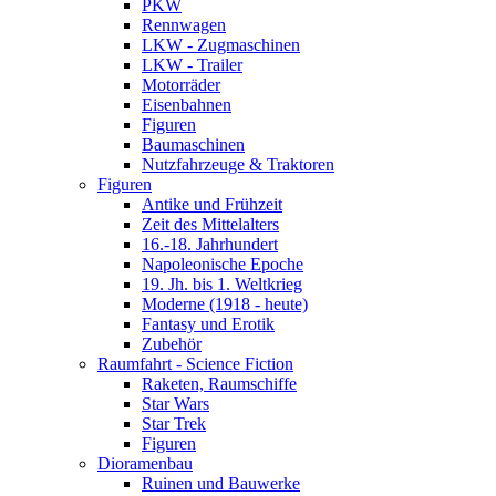
PKW
Rennwagen
LKW - Zugmaschinen
LKW - Trailer
Motorräder
Eisenbahnen
Figuren
Baumaschinen
Nutzfahrzeuge & Traktoren
Figuren
Antike und Frühzeit
Zeit des Mittelalters
16.-18. Jahrhundert
Napoleonische Epoche
19. Jh. bis 1. Weltkrieg
Moderne (1918 - heute)
Fantasy und Erotik
Zubehör
Raumfahrt - Science Fiction
Raketen, Raumschiffe
Star Wars
Star Trek
Figuren
Dioramenbau
Ruinen und Bauwerke