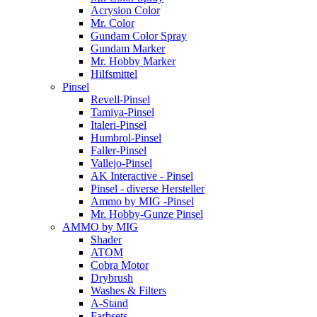
Acrysion Color
Mr. Color
Gundam Color Spray
Gundam Marker
Mr. Hobby Marker
Hilfsmittel
Pinsel
Revell-Pinsel
Tamiya-Pinsel
Italeri-Pinsel
Humbrol-Pinsel
Faller-Pinsel
Vallejo-Pinsel
AK Interactive - Pinsel
Pinsel - diverse Hersteller
Ammo by MIG -Pinsel
Mr. Hobby-Gunze Pinsel
AMMO by MIG
Shader
ATOM
Cobra Motor
Drybrush
Washes & Filters
A-Stand
Farbsets