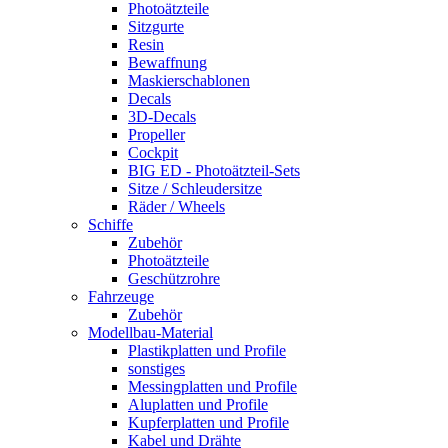
Photoätzteile
Sitzgurte
Resin
Bewaffnung
Maskierschablonen
Decals
3D-Decals
Propeller
Cockpit
BIG ED - Photoätzteil-Sets
Sitze / Schleudersitze
Räder / Wheels
Schiffe
Zubehör
Photoätzteile
Geschützrohre
Fahrzeuge
Zubehör
Modellbau-Material
Plastikplatten und Profile
sonstiges
Messingplatten und Profile
Aluplatten und Profile
Kupferplatten und Profile
Kabel und Drähte