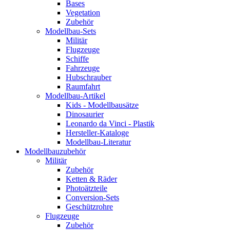
Bases
Vegetation
Zubehör
Modellbau-Sets
Militär
Flugzeuge
Schiffe
Fahrzeuge
Hubschrauber
Raumfahrt
Modellbau-Artikel
Kids - Modellbausätze
Dinosaurier
Leonardo da Vinci - Plastik
Hersteller-Kataloge
Modellbau-Literatur
Modellbauzubehör
Militär
Zubehör
Ketten & Räder
Photoätzteile
Conversion-Sets
Geschützrohre
Flugzeuge
Zubehör