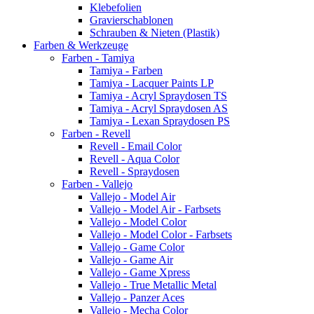
Klebefolien
Gravierschablonen
Schrauben & Nieten (Plastik)
Farben & Werkzeuge
Farben - Tamiya
Tamiya - Farben
Tamiya - Lacquer Paints LP
Tamiya - Acryl Spraydosen TS
Tamiya - Acryl Spraydosen AS
Tamiya - Lexan Spraydosen PS
Farben - Revell
Revell - Email Color
Revell - Aqua Color
Revell - Spraydosen
Farben - Vallejo
Vallejo - Model Air
Vallejo - Model Air - Farbsets
Vallejo - Model Color
Vallejo - Model Color - Farbsets
Vallejo - Game Color
Vallejo - Game Air
Vallejo - Game Xpress
Vallejo - True Metallic Metal
Vallejo - Panzer Aces
Vallejo - Mecha Color