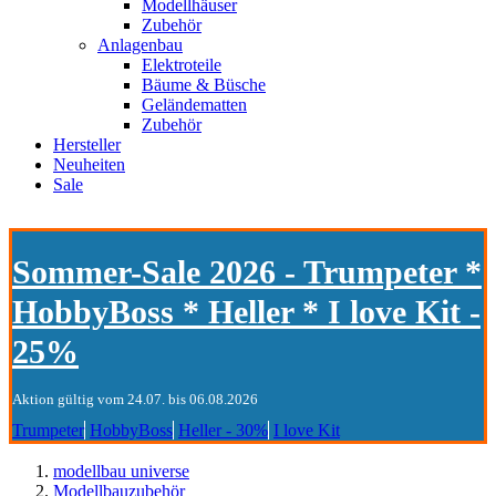
Modellhäuser
Zubehör
Anlagenbau
Elektroteile
Bäume & Büsche
Geländematten
Zubehör
Hersteller
Neuheiten
Sale
Sommer-Sale 2026 - Trumpeter *
HobbyBoss * Heller * I love Kit -
25%
Aktion gültig vom 24.07. bis 06.08.2026
Trumpeter
HobbyBoss
Heller - 30%
I love Kit
modellbau universe
Modellbauzubehör