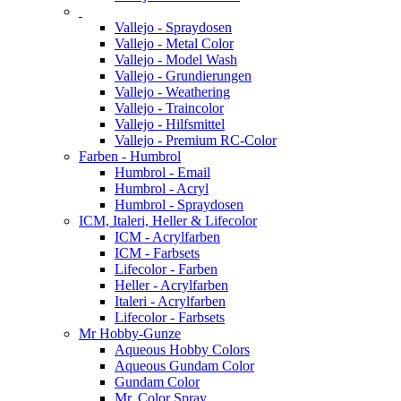
Vallejo - Spraydosen
Vallejo - Metal Color
Vallejo - Model Wash
Vallejo - Grundierungen
Vallejo - Weathering
Vallejo - Traincolor
Vallejo - Hilfsmittel
Vallejo - Premium RC-Color
Farben - Humbrol
Humbrol - Email
Humbrol - Acryl
Humbrol - Spraydosen
ICM, Italeri, Heller & Lifecolor
ICM - Acrylfarben
ICM - Farbsets
Lifecolor - Farben
Heller - Acrylfarben
Italeri - Acrylfarben
Lifecolor - Farbsets
Mr Hobby-Gunze
Aqueous Hobby Colors
Aqueous Gundam Color
Gundam Color
Mr. Color Spray