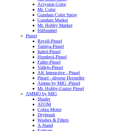
Acrysion Color
Mr. Color
Gundam Color Spray
Gundam Marker
Mr. Hobby Marker
Hilfsmittel
Pinsel
Revell-Pinsel
Tamiya-Pinsel
Italeri-Pinsel
Humbrol-Pinsel
Faller-Pinsel
Vallejo-Pinsel
AK Interactive - Pinsel
Pinsel - diverse Hersteller
Ammo by MIG -Pinsel
Mr. Hobby-Gunze Pinsel
AMMO by MIG
Shader
ATOM
Cobra Motor
Drybrush
Washes & Filters
A-Stand
Farbsets