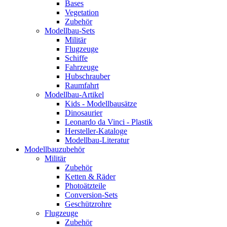
Bases
Vegetation
Zubehör
Modellbau-Sets
Militär
Flugzeuge
Schiffe
Fahrzeuge
Hubschrauber
Raumfahrt
Modellbau-Artikel
Kids - Modellbausätze
Dinosaurier
Leonardo da Vinci - Plastik
Hersteller-Kataloge
Modellbau-Literatur
Modellbauzubehör
Militär
Zubehör
Ketten & Räder
Photoätzteile
Conversion-Sets
Geschützrohre
Flugzeuge
Zubehör