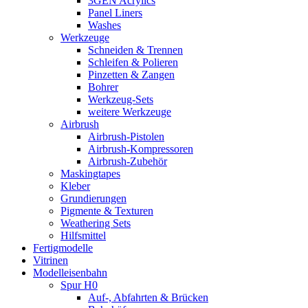
3GEN Acrylics
Panel Liners
Washes
Werkzeuge
Schneiden & Trennen
Schleifen & Polieren
Pinzetten & Zangen
Bohrer
Werkzeug-Sets
weitere Werkzeuge
Airbrush
Airbrush-Pistolen
Airbrush-Kompressoren
Airbrush-Zubehör
Maskingtapes
Kleber
Grundierungen
Pigmente & Texturen
Weathering Sets
Hilfsmittel
Fertigmodelle
Vitrinen
Modelleisenbahn
Spur H0
Auf-, Abfahrten & Brücken