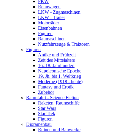
PKW
Rennwagen
LKW - Zugmaschinen
LKW - Trailer
Motorräder
Eisenbahnen
Figuren
Baumaschinen
Nutzfahrzeuge & Traktoren
Figuren
Antike und Frühzeit
Zeit des Mittelalters
16.-18. Jahrhundert
Napoleonische Epoche
19. Jh. bis 1. Weltkrieg
Moderne (1918 - heute)
Fantasy und Erotik
Zubehör
Raumfahrt - Science Fiction
Raketen, Raumschiffe
Star Wars
Star Trek
Figuren
Dioramenbau
Ruinen und Bauwerke