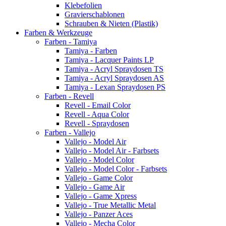
Klebefolien
Gravierschablonen
Schrauben & Nieten (Plastik)
Farben & Werkzeuge
Farben - Tamiya
Tamiya - Farben
Tamiya - Lacquer Paints LP
Tamiya - Acryl Spraydosen TS
Tamiya - Acryl Spraydosen AS
Tamiya - Lexan Spraydosen PS
Farben - Revell
Revell - Email Color
Revell - Aqua Color
Revell - Spraydosen
Farben - Vallejo
Vallejo - Model Air
Vallejo - Model Air - Farbsets
Vallejo - Model Color
Vallejo - Model Color - Farbsets
Vallejo - Game Color
Vallejo - Game Air
Vallejo - Game Xpress
Vallejo - True Metallic Metal
Vallejo - Panzer Aces
Vallejo - Mecha Color