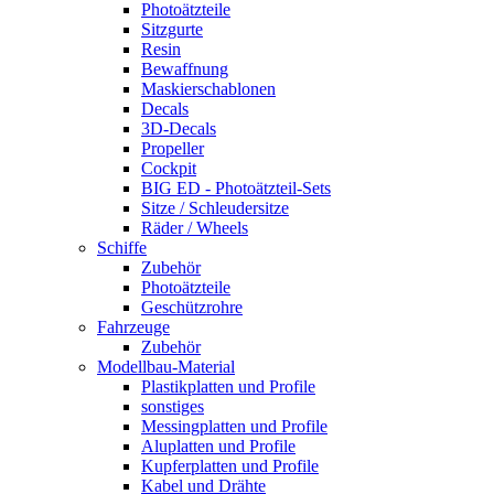
Photoätzteile
Sitzgurte
Resin
Bewaffnung
Maskierschablonen
Decals
3D-Decals
Propeller
Cockpit
BIG ED - Photoätzteil-Sets
Sitze / Schleudersitze
Räder / Wheels
Schiffe
Zubehör
Photoätzteile
Geschützrohre
Fahrzeuge
Zubehör
Modellbau-Material
Plastikplatten und Profile
sonstiges
Messingplatten und Profile
Aluplatten und Profile
Kupferplatten und Profile
Kabel und Drähte