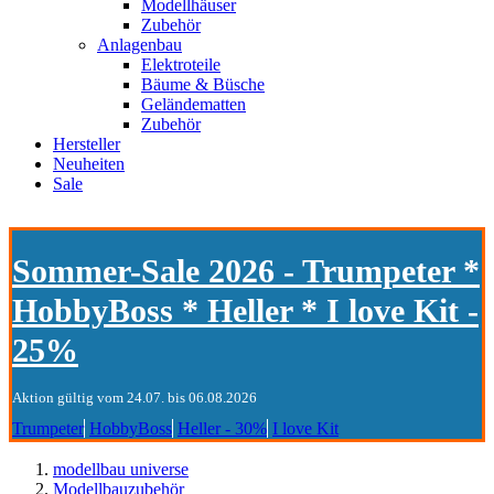
Modellhäuser
Zubehör
Anlagenbau
Elektroteile
Bäume & Büsche
Geländematten
Zubehör
Hersteller
Neuheiten
Sale
Sommer-Sale 2026 - Trumpeter *
HobbyBoss * Heller * I love Kit -
25%
Aktion gültig vom 24.07. bis 06.08.2026
Trumpeter
HobbyBoss
Heller - 30%
I love Kit
modellbau universe
Modellbauzubehör