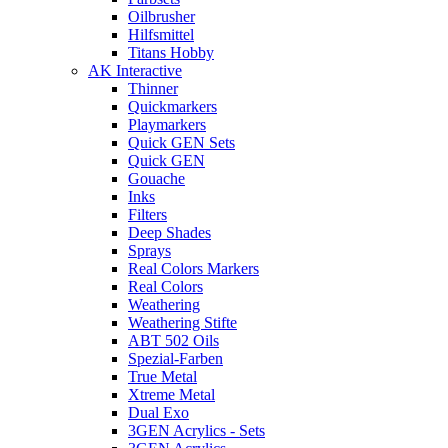
Oilbrusher
Hilfsmittel
Titans Hobby
AK Interactive
Thinner
Quickmarkers
Playmarkers
Quick GEN Sets
Quick GEN
Gouache
Inks
Filters
Deep Shades
Sprays
Real Colors Markers
Real Colors
Weathering
Weathering Stifte
ABT 502 Oils
Spezial-Farben
True Metal
Xtreme Metal
Dual Exo
3GEN Acrylics - Sets