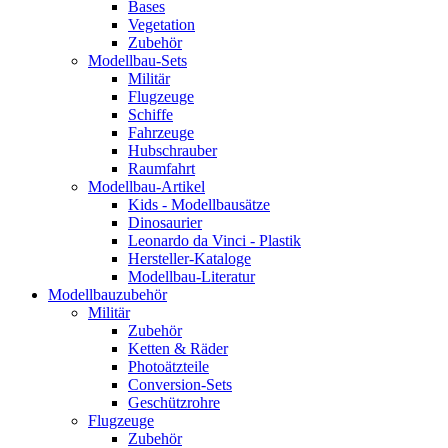
Bases
Vegetation
Zubehör
Modellbau-Sets
Militär
Flugzeuge
Schiffe
Fahrzeuge
Hubschrauber
Raumfahrt
Modellbau-Artikel
Kids - Modellbausätze
Dinosaurier
Leonardo da Vinci - Plastik
Hersteller-Kataloge
Modellbau-Literatur
Modellbauzubehör
Militär
Zubehör
Ketten & Räder
Photoätzteile
Conversion-Sets
Geschützrohre
Flugzeuge
Zubehör