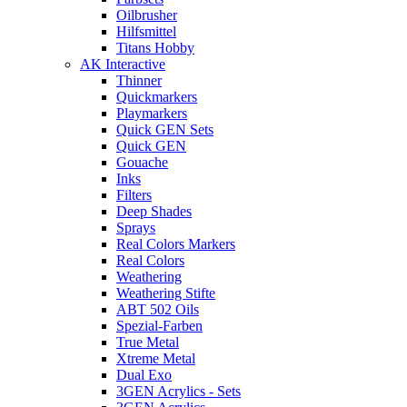
Oilbrusher
Hilfsmittel
Titans Hobby
AK Interactive
Thinner
Quickmarkers
Playmarkers
Quick GEN Sets
Quick GEN
Gouache
Inks
Filters
Deep Shades
Sprays
Real Colors Markers
Real Colors
Weathering
Weathering Stifte
ABT 502 Oils
Spezial-Farben
True Metal
Xtreme Metal
Dual Exo
3GEN Acrylics - Sets