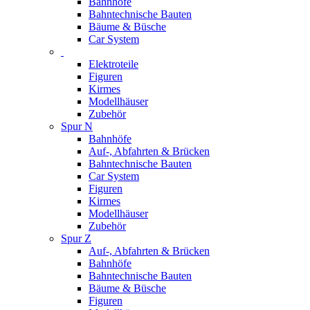
Bahnhöfe
Bahntechnische Bauten
Bäume & Büsche
Car System
Elektroteile
Figuren
Kirmes
Modellhäuser
Zubehör
Spur N
Bahnhöfe
Auf-, Abfahrten & Brücken
Bahntechnische Bauten
Car System
Figuren
Kirmes
Modellhäuser
Zubehör
Spur Z
Auf-, Abfahrten & Brücken
Bahnhöfe
Bahntechnische Bauten
Bäume & Büsche
Figuren