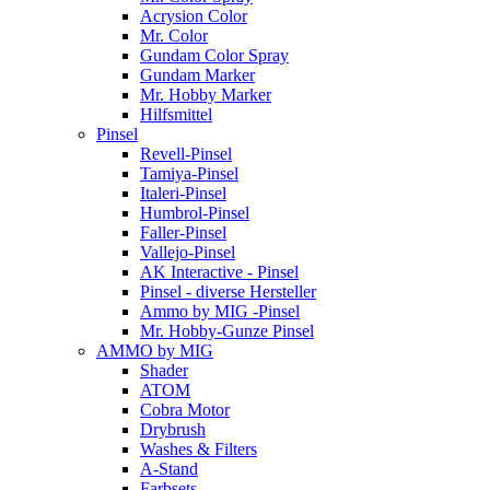
Acrysion Color
Mr. Color
Gundam Color Spray
Gundam Marker
Mr. Hobby Marker
Hilfsmittel
Pinsel
Revell-Pinsel
Tamiya-Pinsel
Italeri-Pinsel
Humbrol-Pinsel
Faller-Pinsel
Vallejo-Pinsel
AK Interactive - Pinsel
Pinsel - diverse Hersteller
Ammo by MIG -Pinsel
Mr. Hobby-Gunze Pinsel
AMMO by MIG
Shader
ATOM
Cobra Motor
Drybrush
Washes & Filters
A-Stand
Farbsets