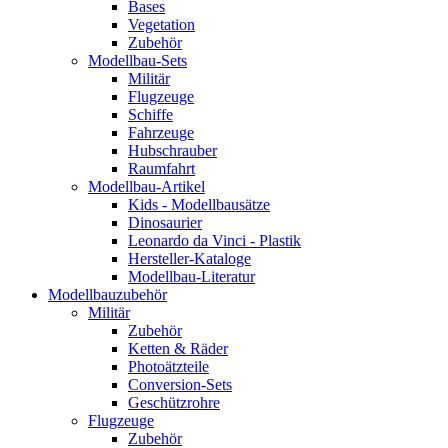
Bases
Vegetation
Zubehör
Modellbau-Sets
Militär
Flugzeuge
Schiffe
Fahrzeuge
Hubschrauber
Raumfahrt
Modellbau-Artikel
Kids - Modellbausätze
Dinosaurier
Leonardo da Vinci - Plastik
Hersteller-Kataloge
Modellbau-Literatur
Modellbauzubehör
Militär
Zubehör
Ketten & Räder
Photoätzteile
Conversion-Sets
Geschützrohre
Flugzeuge
Zubehör