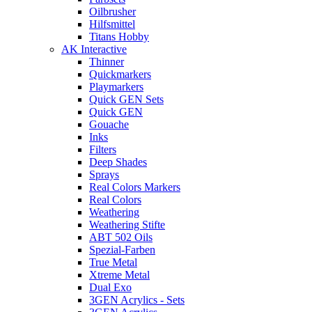
Oilbrusher
Hilfsmittel
Titans Hobby
AK Interactive
Thinner
Quickmarkers
Playmarkers
Quick GEN Sets
Quick GEN
Gouache
Inks
Filters
Deep Shades
Sprays
Real Colors Markers
Real Colors
Weathering
Weathering Stifte
ABT 502 Oils
Spezial-Farben
True Metal
Xtreme Metal
Dual Exo
3GEN Acrylics - Sets