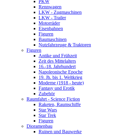
PKW
Rennwagen
LKW - Zugmaschinen
LKW - Trailer
Motorräder
Eisenbahnen
Figuren
Baumaschinen
Nutzfahrzeuge & Traktoren
Figuren
Antike und Frühzeit
Zeit des Mittelalters
16.-18. Jahrhundert
Napoleonische Epoche
19. Jh. bis 1. Weltkrieg
Moderne (1918 - heute)
Fantasy und Erotik
Zubehör
Raumfahrt - Science Fiction
Raketen, Raumschiffe
Star Wars
Star Trek
Figuren
Dioramenbau
Ruinen und Bauwerke