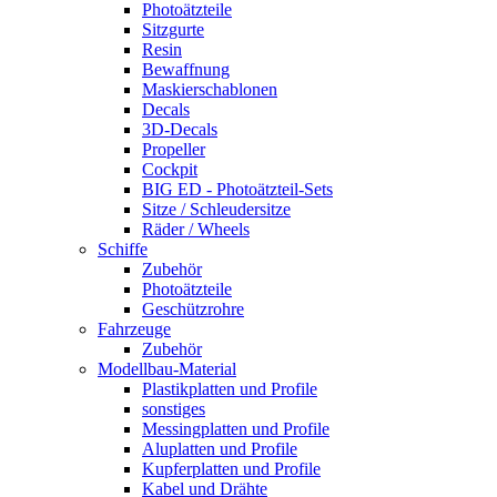
Photoätzteile
Sitzgurte
Resin
Bewaffnung
Maskierschablonen
Decals
3D-Decals
Propeller
Cockpit
BIG ED - Photoätzteil-Sets
Sitze / Schleudersitze
Räder / Wheels
Schiffe
Zubehör
Photoätzteile
Geschützrohre
Fahrzeuge
Zubehör
Modellbau-Material
Plastikplatten und Profile
sonstiges
Messingplatten und Profile
Aluplatten und Profile
Kupferplatten und Profile
Kabel und Drähte