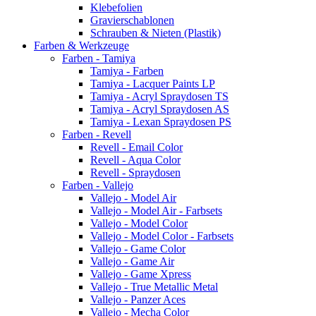
Klebefolien
Gravierschablonen
Schrauben & Nieten (Plastik)
Farben & Werkzeuge
Farben - Tamiya
Tamiya - Farben
Tamiya - Lacquer Paints LP
Tamiya - Acryl Spraydosen TS
Tamiya - Acryl Spraydosen AS
Tamiya - Lexan Spraydosen PS
Farben - Revell
Revell - Email Color
Revell - Aqua Color
Revell - Spraydosen
Farben - Vallejo
Vallejo - Model Air
Vallejo - Model Air - Farbsets
Vallejo - Model Color
Vallejo - Model Color - Farbsets
Vallejo - Game Color
Vallejo - Game Air
Vallejo - Game Xpress
Vallejo - True Metallic Metal
Vallejo - Panzer Aces
Vallejo - Mecha Color