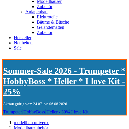
Modellhäuser
Zubehör
Anlagenbau
Elektroteile
Bäume & Büsche
Geländematten
Zubehör
Hersteller
Neuheiten
Sale
Sommer-Sale 2026 - Trumpeter *
HobbyBoss * Heller * I love Kit -
25%
Aktion gültig vom 24.07. bis 06.08.2026
Trumpeter
HobbyBoss
Heller - 30%
I love Kit
modellbau universe
Modellbauzubehör