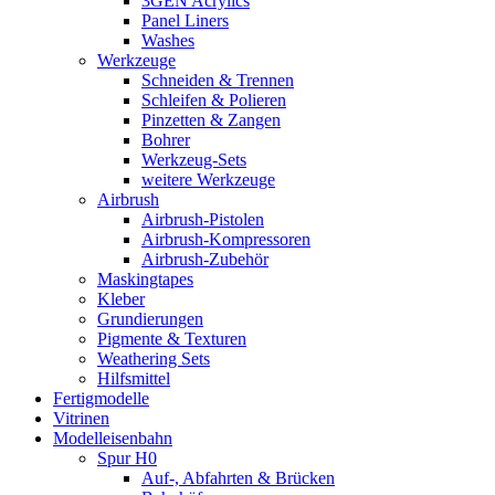
3GEN Acrylics
Panel Liners
Washes
Werkzeuge
Schneiden & Trennen
Schleifen & Polieren
Pinzetten & Zangen
Bohrer
Werkzeug-Sets
weitere Werkzeuge
Airbrush
Airbrush-Pistolen
Airbrush-Kompressoren
Airbrush-Zubehör
Maskingtapes
Kleber
Grundierungen
Pigmente & Texturen
Weathering Sets
Hilfsmittel
Fertigmodelle
Vitrinen
Modelleisenbahn
Spur H0
Auf-, Abfahrten & Brücken