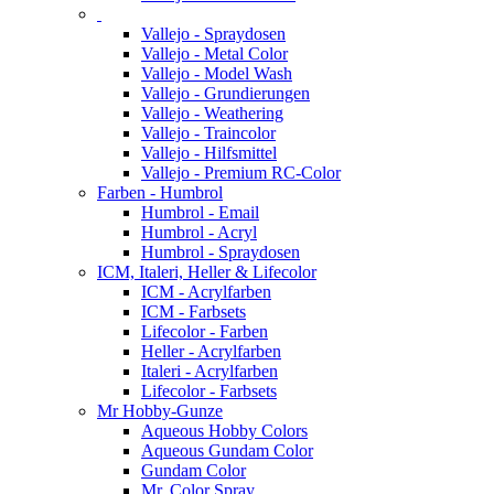
Vallejo - Spraydosen
Vallejo - Metal Color
Vallejo - Model Wash
Vallejo - Grundierungen
Vallejo - Weathering
Vallejo - Traincolor
Vallejo - Hilfsmittel
Vallejo - Premium RC-Color
Farben - Humbrol
Humbrol - Email
Humbrol - Acryl
Humbrol - Spraydosen
ICM, Italeri, Heller & Lifecolor
ICM - Acrylfarben
ICM - Farbsets
Lifecolor - Farben
Heller - Acrylfarben
Italeri - Acrylfarben
Lifecolor - Farbsets
Mr Hobby-Gunze
Aqueous Hobby Colors
Aqueous Gundam Color
Gundam Color
Mr. Color Spray