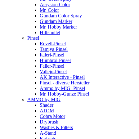
Acrysion Color
Mr. Color
Gundam Color Spray
Gundam Marker
Mr. Hobby Marker
Hilfsmittel
Pinsel
Revell-Pinsel
Tamiya-Pinsel
Italeri-Pinsel
Humbrol-Pinsel
Faller-Pinsel
Vallejo-Pinsel
AK Interactive - Pinsel
Pinsel - diverse Hersteller
Ammo by MIG -Pinsel
Mr. Hobby-Gunze Pinsel
AMMO by MIG
Shader
ATOM
Cobra Motor
Drybrush
Washes & Filters
A-Stand
Farbsets