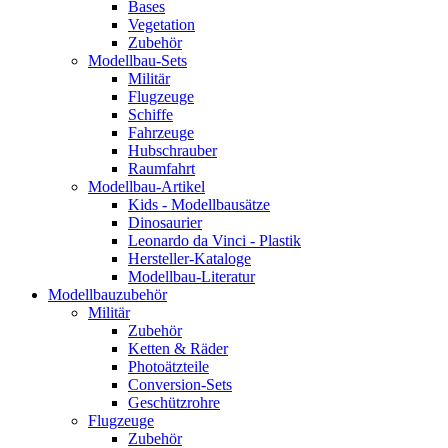
Bases
Vegetation
Zubehör
Modellbau-Sets
Militär
Flugzeuge
Schiffe
Fahrzeuge
Hubschrauber
Raumfahrt
Modellbau-Artikel
Kids - Modellbausätze
Dinosaurier
Leonardo da Vinci - Plastik
Hersteller-Kataloge
Modellbau-Literatur
Modellbauzubehör
Militär
Zubehör
Ketten & Räder
Photoätzteile
Conversion-Sets
Geschützrohre
Flugzeuge
Zubehör