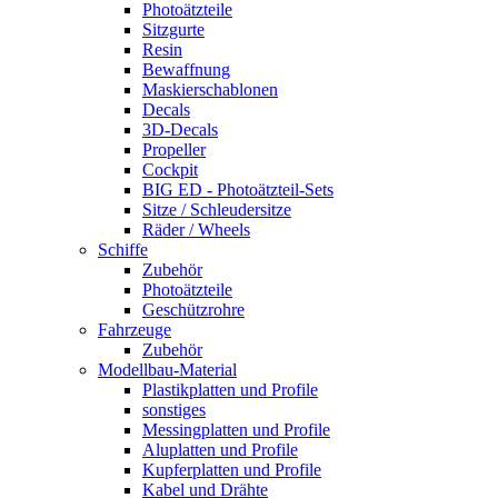
Photoätzteile
Sitzgurte
Resin
Bewaffnung
Maskierschablonen
Decals
3D-Decals
Propeller
Cockpit
BIG ED - Photoätzteil-Sets
Sitze / Schleudersitze
Räder / Wheels
Schiffe
Zubehör
Photoätzteile
Geschützrohre
Fahrzeuge
Zubehör
Modellbau-Material
Plastikplatten und Profile
sonstiges
Messingplatten und Profile
Aluplatten und Profile
Kupferplatten und Profile
Kabel und Drähte