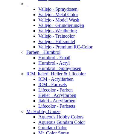
Vallejo - Spraydosen
Vallejo - Metal Color
Vallejo - Model Wash
Vallejo - Grundierungen
Vallejo - Weathering
Vallejo - Traincolor
Vallejo - Hilfsmittel
Vallejo - Premium RC-Color
Farben - Humbrol
Humbrol - Email
Humbrol - Acryl
Humbrol - Spraydosen
ICM, Italeri, Heller & Lifecolor
ICM - Acrylfarben
ICM - Farbsets
Lifecolor - Farben
Heller - Acrylfarben
Italeri - Acrylfarben
Lifecolor - Farbsets
Mr Hobby-Gunze
Aqueous Hobby Colors
Aqueous Gundam Color
Gundam Color
Mr. Color Spray