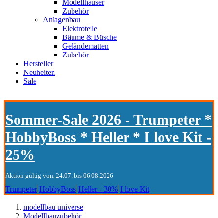
Modellhäuser
Zubehör
Anlagenbau
Elektroteile
Bäume & Büsche
Geländematten
Zubehör
Hersteller
Neuheiten
Sale
Sommer-Sale 2026 - Trumpeter *
HobbyBoss * Heller * I love Kit -
25%
Aktion gültig vom 24.07. bis 06.08.2026
Trumpeter
HobbyBoss
Heller - 30%
I love Kit
modellbau universe
Modellbauzubehör