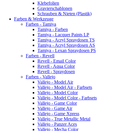
Klebefolien
Gravierschablonen
Schrauben & Nieten (Plastik)
Farben & Werkzeuge
Farben - Tamiya
Tamiya - Farben
Tamiya - Lacquer Paints LP
Tamiya - Acryl Spraydosen TS
Tamiya - Acryl Spraydosen AS
Tamiya - Lexan Spraydosen PS
Farben - Revell
Revell - Email Color
Revell - Aqua Color
Revell - Spraydosen
Farben - Vallejo
Vallejo - Model Air
Vallejo - Model Air - Farbsets
Vallejo - Model Color
Vallejo - Model Color - Farbsets
Vallejo - Game Color
Vallejo - Game Air
Vallejo - Game Xpress
Vallejo - True Metallic Metal
Vallejo - Panzer Aces
Vallejo - Mecha Color