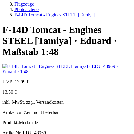
Flugzeuge
Photoätzteile
F-14D Tomcat - Engines STEEL [Tamiya]
F-14D Tomcat - Engines
STEEL [Tamiya] · Eduard ·
Maßstab 1:48
UVP:
13,99 €
13,50 €
inkl.
MwSt. zzgl.
Versandkosten
Artikel zur Zeit nicht lieferbar
Produkt-Merkmale
ArtikelNr.
EDU 48969