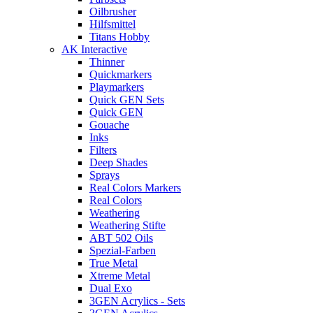
Oilbrusher
Hilfsmittel
Titans Hobby
AK Interactive
Thinner
Quickmarkers
Playmarkers
Quick GEN Sets
Quick GEN
Gouache
Inks
Filters
Deep Shades
Sprays
Real Colors Markers
Real Colors
Weathering
Weathering Stifte
ABT 502 Oils
Spezial-Farben
True Metal
Xtreme Metal
Dual Exo
3GEN Acrylics - Sets