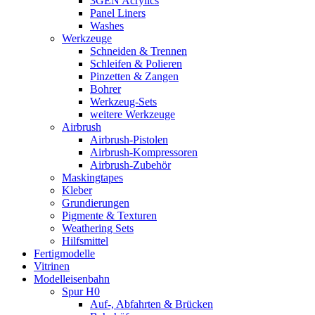
3GEN Acrylics
Panel Liners
Washes
Werkzeuge
Schneiden & Trennen
Schleifen & Polieren
Pinzetten & Zangen
Bohrer
Werkzeug-Sets
weitere Werkzeuge
Airbrush
Airbrush-Pistolen
Airbrush-Kompressoren
Airbrush-Zubehör
Maskingtapes
Kleber
Grundierungen
Pigmente & Texturen
Weathering Sets
Hilfsmittel
Fertigmodelle
Vitrinen
Modelleisenbahn
Spur H0
Auf-, Abfahrten & Brücken