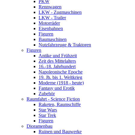
PKW
Rennwagen
LKW - Zugmaschinen
LKW - Trailer
Motorräder
Eisenbahnen
Figuren
Baumaschinen
Nutzfahrzeuge & Traktoren
Figuren
Antike und Frühzeit
Zeit des Mittelalters
16.-18. Jahrhundert
Napoleonische Epoche
19. Jh. bis 1. Weltkrieg
Moderne (1918 - heute)
Fantasy und Erotik
Zubehör
Raumfahrt - Science Fiction
Raketen, Raumschiffe
Star Wars
Star Trek
Figuren
Dioramenbau
Ruinen und Bauwerke