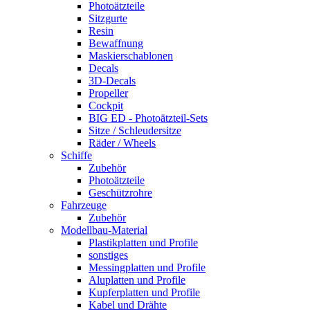
Photoätzteile
Sitzgurte
Resin
Bewaffnung
Maskierschablonen
Decals
3D-Decals
Propeller
Cockpit
BIG ED - Photoätzteil-Sets
Sitze / Schleudersitze
Räder / Wheels
Schiffe
Zubehör
Photoätzteile
Geschützrohre
Fahrzeuge
Zubehör
Modellbau-Material
Plastikplatten und Profile
sonstiges
Messingplatten und Profile
Aluplatten und Profile
Kupferplatten und Profile
Kabel und Drähte