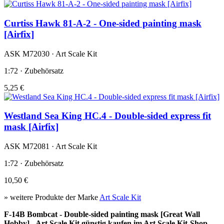
Curtiss Hawk 81-A-2 - One-sided painting mask
[Airfix]
ASK M72030 · Art Scale Kit
1:72 · Zubehörsatz
5,25 €
Westland Sea King HC.4 - Double-sided express fit
mask [Airfix]
ASK M72081 · Art Scale Kit
1:72 · Zubehörsatz
10,50 €
» weitere Produkte der Marke
Art Scale Kit
F-14B Bombcat - Double-sided painting mask [Great Wall
Hobby] - Art Scale Kit günstig kaufen im Art Scale Kit-Shop