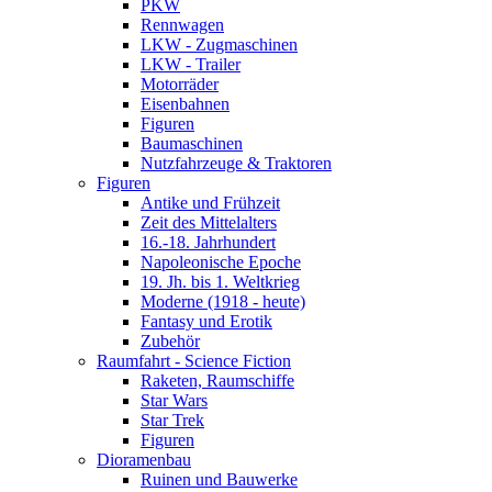
PKW
Rennwagen
LKW - Zugmaschinen
LKW - Trailer
Motorräder
Eisenbahnen
Figuren
Baumaschinen
Nutzfahrzeuge & Traktoren
Figuren
Antike und Frühzeit
Zeit des Mittelalters
16.-18. Jahrhundert
Napoleonische Epoche
19. Jh. bis 1. Weltkrieg
Moderne (1918 - heute)
Fantasy und Erotik
Zubehör
Raumfahrt - Science Fiction
Raketen, Raumschiffe
Star Wars
Star Trek
Figuren
Dioramenbau
Ruinen und Bauwerke