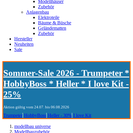
Modellhäuser
Zubehör
Anlagenbau
Elektroteile
Bäume & Büsche
Geländematten
Zubehör
Hersteller
Neuheiten
Sale
Sommer-Sale 2026 - Trumpeter *
HobbyBoss * Heller * I love Kit -
25%
Aktion gültig vom 24.07. bis 06.08.2026
Trumpeter
HobbyBoss
Heller - 30%
I love Kit
modellbau universe
Modellbauzubehör