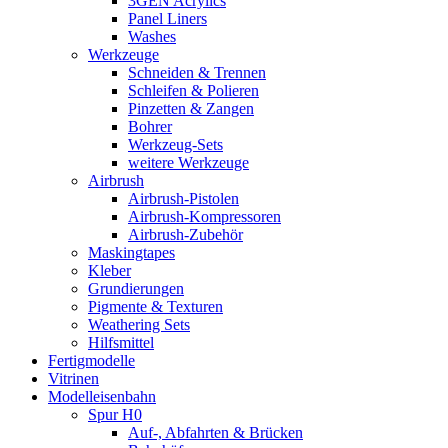
3GEN Acrylics
Panel Liners
Washes
Werkzeuge
Schneiden & Trennen
Schleifen & Polieren
Pinzetten & Zangen
Bohrer
Werkzeug-Sets
weitere Werkzeuge
Airbrush
Airbrush-Pistolen
Airbrush-Kompressoren
Airbrush-Zubehör
Maskingtapes
Kleber
Grundierungen
Pigmente & Texturen
Weathering Sets
Hilfsmittel
Fertigmodelle
Vitrinen
Modelleisenbahn
Spur H0
Auf-, Abfahrten & Brücken