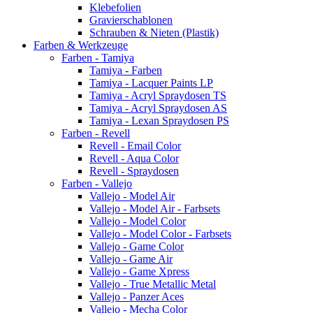
Klebefolien
Gravierschablonen
Schrauben & Nieten (Plastik)
Farben & Werkzeuge
Farben - Tamiya
Tamiya - Farben
Tamiya - Lacquer Paints LP
Tamiya - Acryl Spraydosen TS
Tamiya - Acryl Spraydosen AS
Tamiya - Lexan Spraydosen PS
Farben - Revell
Revell - Email Color
Revell - Aqua Color
Revell - Spraydosen
Farben - Vallejo
Vallejo - Model Air
Vallejo - Model Air - Farbsets
Vallejo - Model Color
Vallejo - Model Color - Farbsets
Vallejo - Game Color
Vallejo - Game Air
Vallejo - Game Xpress
Vallejo - True Metallic Metal
Vallejo - Panzer Aces
Vallejo - Mecha Color