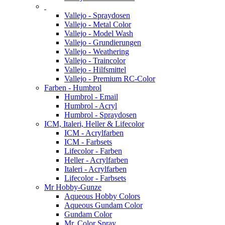
Vallejo - Spraydosen
Vallejo - Metal Color
Vallejo - Model Wash
Vallejo - Grundierungen
Vallejo - Weathering
Vallejo - Traincolor
Vallejo - Hilfsmittel
Vallejo - Premium RC-Color
Farben - Humbrol
Humbrol - Email
Humbrol - Acryl
Humbrol - Spraydosen
ICM, Italeri, Heller & Lifecolor
ICM - Acrylfarben
ICM - Farbsets
Lifecolor - Farben
Heller - Acrylfarben
Italeri - Acrylfarben
Lifecolor - Farbsets
Mr Hobby-Gunze
Aqueous Hobby Colors
Aqueous Gundam Color
Gundam Color
Mr. Color Spray