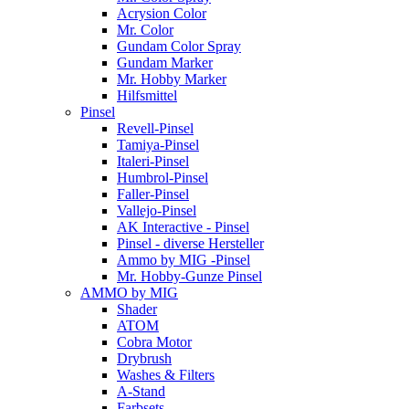
Acrysion Color
Mr. Color
Gundam Color Spray
Gundam Marker
Mr. Hobby Marker
Hilfsmittel
Pinsel
Revell-Pinsel
Tamiya-Pinsel
Italeri-Pinsel
Humbrol-Pinsel
Faller-Pinsel
Vallejo-Pinsel
AK Interactive - Pinsel
Pinsel - diverse Hersteller
Ammo by MIG -Pinsel
Mr. Hobby-Gunze Pinsel
AMMO by MIG
Shader
ATOM
Cobra Motor
Drybrush
Washes & Filters
A-Stand
Farbsets