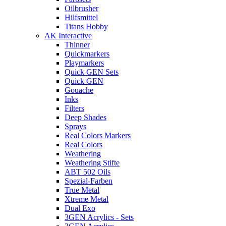
Oilbrusher
Hilfsmittel
Titans Hobby
AK Interactive
Thinner
Quickmarkers
Playmarkers
Quick GEN Sets
Quick GEN
Gouache
Inks
Filters
Deep Shades
Sprays
Real Colors Markers
Real Colors
Weathering
Weathering Stifte
ABT 502 Oils
Spezial-Farben
True Metal
Xtreme Metal
Dual Exo
3GEN Acrylics - Sets