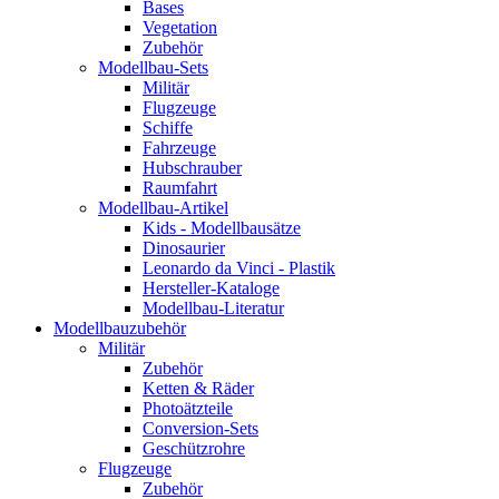
Bases
Vegetation
Zubehör
Modellbau-Sets
Militär
Flugzeuge
Schiffe
Fahrzeuge
Hubschrauber
Raumfahrt
Modellbau-Artikel
Kids - Modellbausätze
Dinosaurier
Leonardo da Vinci - Plastik
Hersteller-Kataloge
Modellbau-Literatur
Modellbauzubehör
Militär
Zubehör
Ketten & Räder
Photoätzteile
Conversion-Sets
Geschützrohre
Flugzeuge
Zubehör