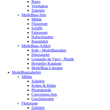
Bases
Vegetation
Zubehör
Modellbau-Sets
Militär
Flugzeuge
Schiffe
Fahrzeuge
Hubschrauber
Raumfahrt
Modellbau-Artikel
Kids - Modellbausätze
Dinosaurier
Leonardo da Vinci - Plastik
Hersteller-Kataloge
Modellbau-Literatur
Modellbauzubehör
Militär
Zubehör
Ketten & Räder
Photoätzteile
Conversion-Sets
Geschützrohre
Flugzeuge
Zubehör