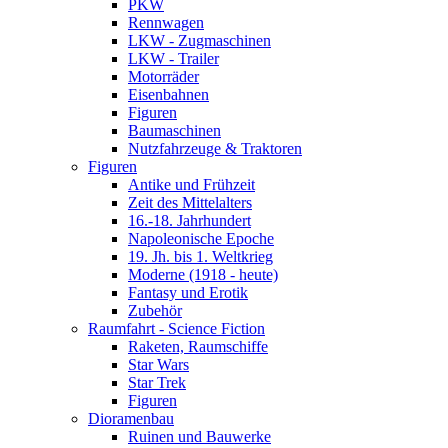
PKW
Rennwagen
LKW - Zugmaschinen
LKW - Trailer
Motorräder
Eisenbahnen
Figuren
Baumaschinen
Nutzfahrzeuge & Traktoren
Figuren
Antike und Frühzeit
Zeit des Mittelalters
16.-18. Jahrhundert
Napoleonische Epoche
19. Jh. bis 1. Weltkrieg
Moderne (1918 - heute)
Fantasy und Erotik
Zubehör
Raumfahrt - Science Fiction
Raketen, Raumschiffe
Star Wars
Star Trek
Figuren
Dioramenbau
Ruinen und Bauwerke