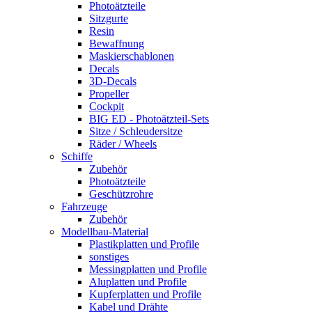
Photoätzteile
Sitzgurte
Resin
Bewaffnung
Maskierschablonen
Decals
3D-Decals
Propeller
Cockpit
BIG ED - Photoätzteil-Sets
Sitze / Schleudersitze
Räder / Wheels
Schiffe
Zubehör
Photoätzteile
Geschützrohre
Fahrzeuge
Zubehör
Modellbau-Material
Plastikplatten und Profile
sonstiges
Messingplatten und Profile
Aluplatten und Profile
Kupferplatten und Profile
Kabel und Drähte