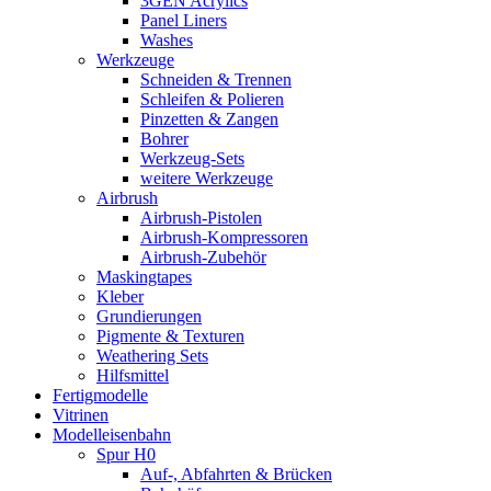
3GEN Acrylics
Panel Liners
Washes
Werkzeuge
Schneiden & Trennen
Schleifen & Polieren
Pinzetten & Zangen
Bohrer
Werkzeug-Sets
weitere Werkzeuge
Airbrush
Airbrush-Pistolen
Airbrush-Kompressoren
Airbrush-Zubehör
Maskingtapes
Kleber
Grundierungen
Pigmente & Texturen
Weathering Sets
Hilfsmittel
Fertigmodelle
Vitrinen
Modelleisenbahn
Spur H0
Auf-, Abfahrten & Brücken