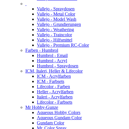
Vallejo - Spraydosen
Vallejo - Metal Color
Vallejo - Model Wash
Vallejo - Grundierungen
Vallejo - Weathering
Vallejo - Traincolor
Vallejo - Hilfsmittel
Vallejo - Premium RC-Color
Farben - Humbrol
Humbrol - Email
Humbrol - Acryl
Humbrol - Spraydosen
ICM, Italeri, Heller & Lifecolor
ICM - Acrylfarben
ICM - Farbsets
Lifecolor - Farben
Heller - Acrylfarben
Italeri - Acrylfarben
Lifecolor - Farbsets
Mr Hobby-Gunze
Aqueous Hobby Colors
Aqueous Gundam Color
Gundam Color
Mr. Color Spray