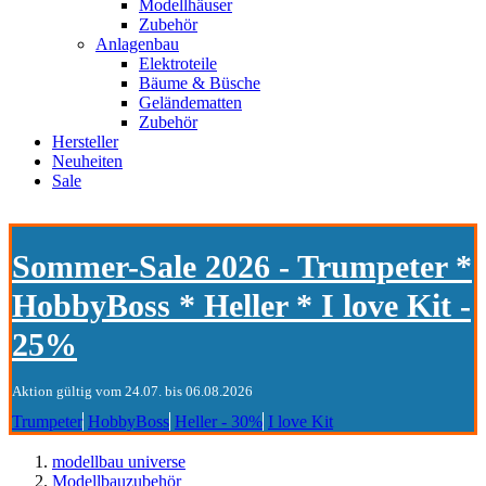
Modellhäuser
Zubehör
Anlagenbau
Elektroteile
Bäume & Büsche
Geländematten
Zubehör
Hersteller
Neuheiten
Sale
Sommer-Sale 2026 - Trumpeter *
HobbyBoss * Heller * I love Kit -
25%
Aktion gültig vom 24.07. bis 06.08.2026
Trumpeter
HobbyBoss
Heller - 30%
I love Kit
modellbau universe
Modellbauzubehör