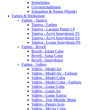
Klebefolien
Gravierschablonen
Schrauben & Nieten (Plastik)
Farben & Werkzeuge
Farben - Tamiya
Tamiya - Farben
Tamiya - Lacquer Paints LP
Tamiya - Acryl Spraydosen TS
Tamiya - Acryl Spraydosen AS
Tamiya - Lexan Spraydosen PS
Farben - Revell
Revell - Email Color
Revell - Aqua Color
Revell - Spraydosen
Farben - Vallejo
Vallejo - Model Air
Vallejo - Model Air - Farbsets
Vallejo - Model Color
Vallejo - Model Color - Farbsets
Vallejo - Game Color
Vallejo - Game Air
Vallejo - Game Xpress
Vallejo - True Metallic Metal
Vallejo - Panzer Aces
Vallejo - Mecha Color