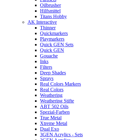
Oilbrusher
Hilfsmittel
Titans Hobby
AK Interactive
Thinner
Quickmarkers
Playmarkers
Quick GEN Sets
Quick GEN
Gouache
Inks
Filters
Deep Shades
Sprays
Real Colors Markers
Real Colors
Weathering
Weathering Stifte
ABT 502 Oils
Spezial-Farben
True Metal
Xtreme Metal
Dual Exo
3GEN Acrylics - Sets