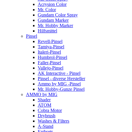
Acrysion Color
Mr. Color
Gundam Color Spray
Gundam Marker
Mr. Hobby Marker
Hilfsmittel
Pinsel
Revell-Pinsel
Tamiya-Pinsel
Italeri-Pinsel
Humbrol-Pinsel
Faller-Pinsel
Vallejo-Pinsel
AK Interactive - Pinsel
Pinsel - diverse Hersteller
Ammo by MIG -Pinsel
Mr. Hobby-Gunze Pinsel
AMMO by MIG
Shader
ATOM
Cobra Motor
Drybrush
Washes & Filters
A-Stand
Farbsets