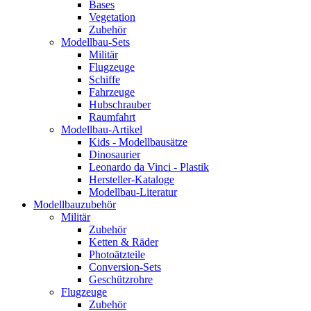
Bases
Vegetation
Zubehör
Modellbau-Sets
Militär
Flugzeuge
Schiffe
Fahrzeuge
Hubschrauber
Raumfahrt
Modellbau-Artikel
Kids - Modellbausätze
Dinosaurier
Leonardo da Vinci - Plastik
Hersteller-Kataloge
Modellbau-Literatur
Modellbauzubehör
Militär
Zubehör
Ketten & Räder
Photoätzteile
Conversion-Sets
Geschützrohre
Flugzeuge
Zubehör