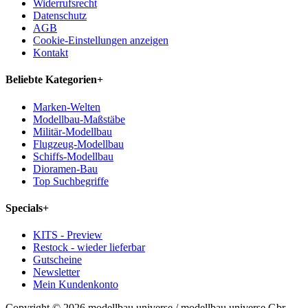
Widerrufsrecht
Datenschutz
AGB
Cookie-Einstellungen anzeigen
Kontakt
Beliebte Kategorien
+
Marken-Welten
Modellbau-Maßstäbe
Militär-Modellbau
Flugzeug-Modellbau
Schiffs-Modellbau
Dioramen-Bau
Top Suchbegriffe
Specials
+
KITS - Preview
Restock - wieder lieferbar
Gutscheine
Newsletter
Mein Kundenkonto
Copyright © 2026 modellbau universe / modellbau universe Gbr