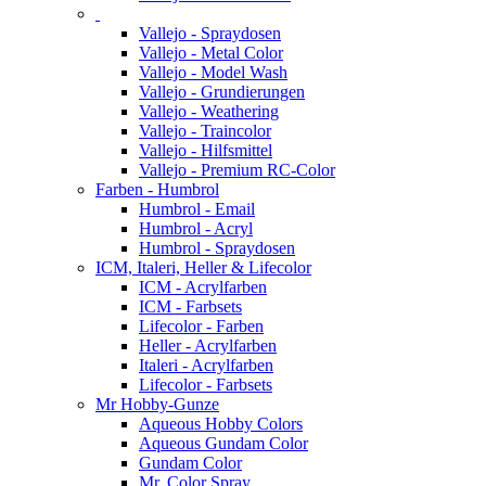
Vallejo - Spraydosen
Vallejo - Metal Color
Vallejo - Model Wash
Vallejo - Grundierungen
Vallejo - Weathering
Vallejo - Traincolor
Vallejo - Hilfsmittel
Vallejo - Premium RC-Color
Farben - Humbrol
Humbrol - Email
Humbrol - Acryl
Humbrol - Spraydosen
ICM, Italeri, Heller & Lifecolor
ICM - Acrylfarben
ICM - Farbsets
Lifecolor - Farben
Heller - Acrylfarben
Italeri - Acrylfarben
Lifecolor - Farbsets
Mr Hobby-Gunze
Aqueous Hobby Colors
Aqueous Gundam Color
Gundam Color
Mr. Color Spray