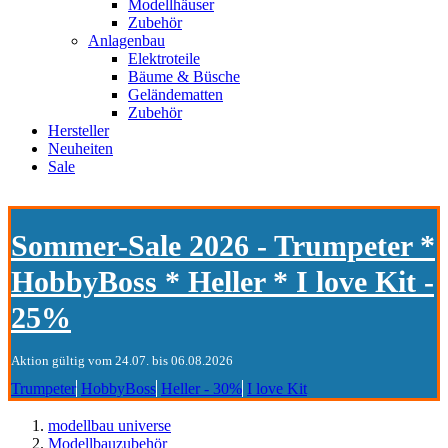
Modellhäuser
Zubehör
Anlagenbau
Elektroteile
Bäume & Büsche
Geländematten
Zubehör
Hersteller
Neuheiten
Sale
Sommer-Sale 2026 - Trumpeter *
HobbyBoss * Heller * I love Kit -
25%
Aktion gültig vom 24.07. bis 06.08.2026
Trumpeter
HobbyBoss
Heller - 30%
I love Kit
modellbau universe
Modellbauzubehör