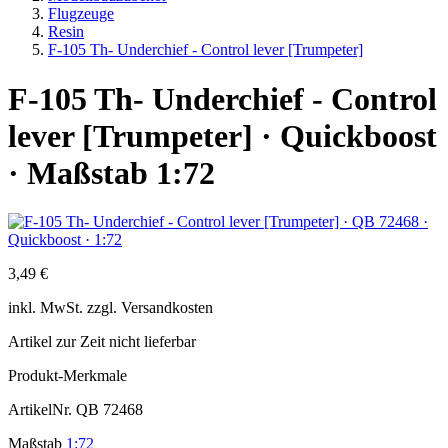
Flugzeuge
Resin
F-105 Th- Underchief - Control lever [Trumpeter]
F-105 Th- Underchief - Control
lever [Trumpeter] · Quickboost
· Maßstab 1:72
3,49 €
inkl.
MwSt. zzgl.
Versandkosten
Artikel zur Zeit nicht lieferbar
Produkt-Merkmale
ArtikelNr.
QB 72468
Maßstab
1:72