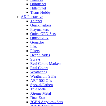
Oilbrusher
Hilfsmittel
Titans Hobby
AK Interactive
Thinner
Quickmarkers
Playmarkers
Quick GEN Sets
Quick GEN
Gouache
Inks
Filters
Deep Shades
Sprays
Real Colors Markers
Real Colors
Weathering
Weathering Stifte
ABT 502 Oils
Spezial-Farben
True Metal
Xtreme Metal
Dual Exo
3GEN Acrylics - Sets