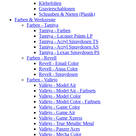
Klebefolien
Gravierschablonen
Schrauben & Nieten (Plastik)
Farben & Werkzeuge
Farben - Tamiya
Tamiya - Farben
Tamiya - Lacquer Paints LP
Tamiya - Acryl Spraydosen TS
Tamiya - Acryl Spraydosen AS
Tamiya - Lexan Spraydosen PS
Farben - Revell
Revell - Email Color
Revell - Aqua Color
Revell - Spraydosen
Farben - Vallejo
Vallejo - Model Air
Vallejo - Model Air - Farbsets
Vallejo - Model Color
Vallejo - Model Color - Farbsets
Vallejo - Game Color
Vallejo - Game Air
Vallejo - Game Xpress
Vallejo - True Metallic Metal
Vallejo - Panzer Aces
Vallejo - Mecha Color