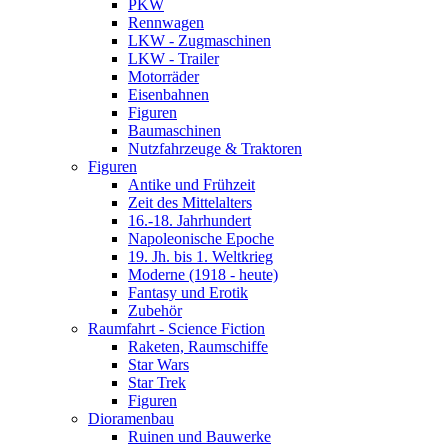
PKW
Rennwagen
LKW - Zugmaschinen
LKW - Trailer
Motorräder
Eisenbahnen
Figuren
Baumaschinen
Nutzfahrzeuge & Traktoren
Figuren
Antike und Frühzeit
Zeit des Mittelalters
16.-18. Jahrhundert
Napoleonische Epoche
19. Jh. bis 1. Weltkrieg
Moderne (1918 - heute)
Fantasy und Erotik
Zubehör
Raumfahrt - Science Fiction
Raketen, Raumschiffe
Star Wars
Star Trek
Figuren
Dioramenbau
Ruinen und Bauwerke