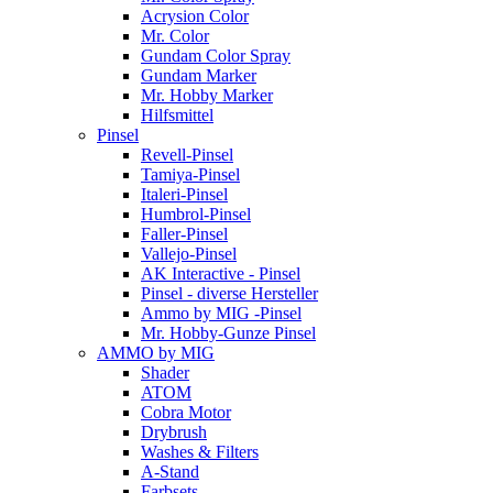
Acrysion Color
Mr. Color
Gundam Color Spray
Gundam Marker
Mr. Hobby Marker
Hilfsmittel
Pinsel
Revell-Pinsel
Tamiya-Pinsel
Italeri-Pinsel
Humbrol-Pinsel
Faller-Pinsel
Vallejo-Pinsel
AK Interactive - Pinsel
Pinsel - diverse Hersteller
Ammo by MIG -Pinsel
Mr. Hobby-Gunze Pinsel
AMMO by MIG
Shader
ATOM
Cobra Motor
Drybrush
Washes & Filters
A-Stand
Farbsets