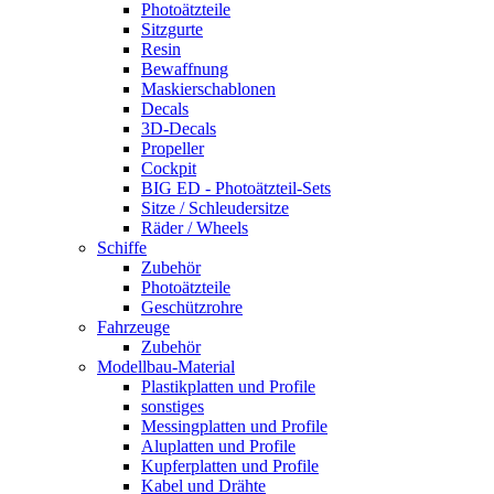
Photoätzteile
Sitzgurte
Resin
Bewaffnung
Maskierschablonen
Decals
3D-Decals
Propeller
Cockpit
BIG ED - Photoätzteil-Sets
Sitze / Schleudersitze
Räder / Wheels
Schiffe
Zubehör
Photoätzteile
Geschützrohre
Fahrzeuge
Zubehör
Modellbau-Material
Plastikplatten und Profile
sonstiges
Messingplatten und Profile
Aluplatten und Profile
Kupferplatten und Profile
Kabel und Drähte