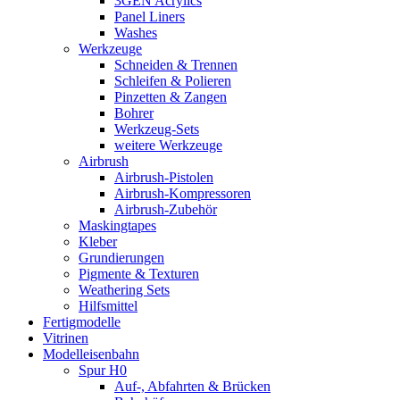
3GEN Acrylics
Panel Liners
Washes
Werkzeuge
Schneiden & Trennen
Schleifen & Polieren
Pinzetten & Zangen
Bohrer
Werkzeug-Sets
weitere Werkzeuge
Airbrush
Airbrush-Pistolen
Airbrush-Kompressoren
Airbrush-Zubehör
Maskingtapes
Kleber
Grundierungen
Pigmente & Texturen
Weathering Sets
Hilfsmittel
Fertigmodelle
Vitrinen
Modelleisenbahn
Spur H0
Auf-, Abfahrten & Brücken