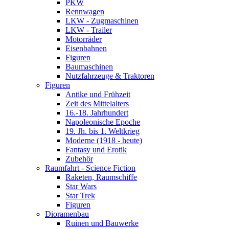
PKW
Rennwagen
LKW - Zugmaschinen
LKW - Trailer
Motorräder
Eisenbahnen
Figuren
Baumaschinen
Nutzfahrzeuge & Traktoren
Figuren
Antike und Frühzeit
Zeit des Mittelalters
16.-18. Jahrhundert
Napoleonische Epoche
19. Jh. bis 1. Weltkrieg
Moderne (1918 - heute)
Fantasy und Erotik
Zubehör
Raumfahrt - Science Fiction
Raketen, Raumschiffe
Star Wars
Star Trek
Figuren
Dioramenbau
Ruinen und Bauwerke