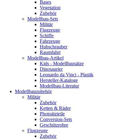
Bases
Vegetation
Zubehör
Modellbau-Sets
Militär
Flugzeuge
Schiffe
Fahrzeuge
Hubschrauber
Raumfahrt
Modellbau-Artikel
Kids - Modellbausätze
Dinosaurier
Leonardo da Vinci - Plastik
Hersteller-Kataloge
Modellbau-Literatur
Modellbauzubehör
Militär
Zubehör
Ketten & Räder
Photoätzteile
Conversion-Sets
Geschützrohre
Flugzeuge
Zubehör