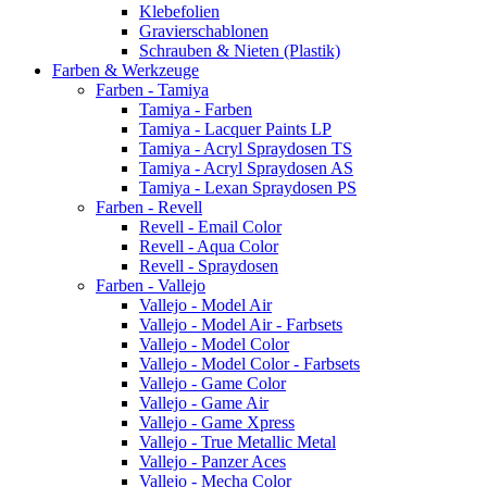
Klebefolien
Gravierschablonen
Schrauben & Nieten (Plastik)
Farben & Werkzeuge
Farben - Tamiya
Tamiya - Farben
Tamiya - Lacquer Paints LP
Tamiya - Acryl Spraydosen TS
Tamiya - Acryl Spraydosen AS
Tamiya - Lexan Spraydosen PS
Farben - Revell
Revell - Email Color
Revell - Aqua Color
Revell - Spraydosen
Farben - Vallejo
Vallejo - Model Air
Vallejo - Model Air - Farbsets
Vallejo - Model Color
Vallejo - Model Color - Farbsets
Vallejo - Game Color
Vallejo - Game Air
Vallejo - Game Xpress
Vallejo - True Metallic Metal
Vallejo - Panzer Aces
Vallejo - Mecha Color