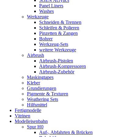
3GEN Acrylics
Panel Liners
Washes
Werkzeuge
Schneiden & Trennen
Schleifen & Polieren
Pinzetten & Zangen
Bohrer
Werkzeug-Sets
weitere Werkzeuge
Airbrush
Airbrush-Pistolen
Airbrush-Kompressoren
Airbrush-Zubehör
Maskingtapes
Kleber
Grundierungen
Pigmente & Texturen
Weathering Sets
Hilfsmittel
Fertigmodelle
Vitrinen
Modelleisenbahn
Spur H0
Auf-, Abfahrten & Brücken