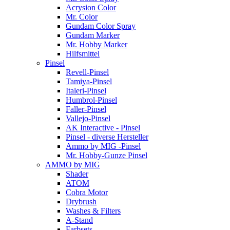
Acrysion Color
Mr. Color
Gundam Color Spray
Gundam Marker
Mr. Hobby Marker
Hilfsmittel
Pinsel
Revell-Pinsel
Tamiya-Pinsel
Italeri-Pinsel
Humbrol-Pinsel
Faller-Pinsel
Vallejo-Pinsel
AK Interactive - Pinsel
Pinsel - diverse Hersteller
Ammo by MIG -Pinsel
Mr. Hobby-Gunze Pinsel
AMMO by MIG
Shader
ATOM
Cobra Motor
Drybrush
Washes & Filters
A-Stand
Farbsets