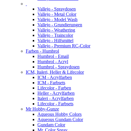
Vallejo - Spraydosen
Vallejo - Metal Color
Vallejo - Model Wash
Vallejo - Grundierungen
Vallejo - Weathering
Vallejo - Traincolor
Vallejo - Hilfsmittel
Vallejo - Premium RC-Color
Farben - Humbrol
Humbrol - Email
Humbrol - Acryl
Humbrol - Spraydosen
ICM, Italeri, Heller & Lifecolor
ICM - Acrylfarben
ICM - Farbsets
Lifecolor - Farben
Heller - Acrylfarben
Italeri - Acrylfarben
Lifecolor - Farbsets
Mr Hobby-Gunze
Aqueous Hobby Colors
Aqueous Gundam Color
Gundam Color
Mr. Color Spray