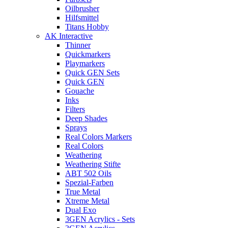
Oilbrusher
Hilfsmittel
Titans Hobby
AK Interactive
Thinner
Quickmarkers
Playmarkers
Quick GEN Sets
Quick GEN
Gouache
Inks
Filters
Deep Shades
Sprays
Real Colors Markers
Real Colors
Weathering
Weathering Stifte
ABT 502 Oils
Spezial-Farben
True Metal
Xtreme Metal
Dual Exo
3GEN Acrylics - Sets