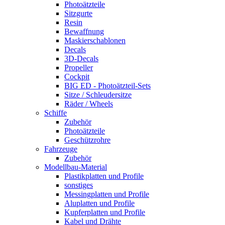
Photoätzteile
Sitzgurte
Resin
Bewaffnung
Maskierschablonen
Decals
3D-Decals
Propeller
Cockpit
BIG ED - Photoätzteil-Sets
Sitze / Schleudersitze
Räder / Wheels
Schiffe
Zubehör
Photoätzteile
Geschützrohre
Fahrzeuge
Zubehör
Modellbau-Material
Plastikplatten und Profile
sonstiges
Messingplatten und Profile
Aluplatten und Profile
Kupferplatten und Profile
Kabel und Drähte