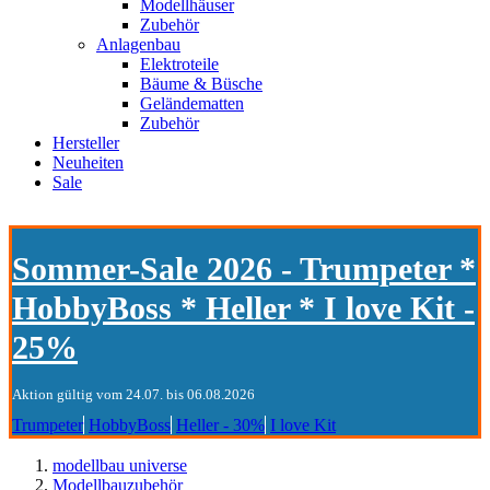
Modellhäuser
Zubehör
Anlagenbau
Elektroteile
Bäume & Büsche
Geländematten
Zubehör
Hersteller
Neuheiten
Sale
Sommer-Sale 2026 - Trumpeter *
HobbyBoss * Heller * I love Kit -
25%
Aktion gültig vom 24.07. bis 06.08.2026
Trumpeter
HobbyBoss
Heller - 30%
I love Kit
modellbau universe
Modellbauzubehör