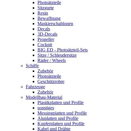
Photoätzteile
Sitzgurte
Resin
Bewaffnung
Maskierschablonen
Decals
3D-Decals
Propeller
Cockpit
BIG ED - Photoätzteil-Sets
Sitze / Schleudersitze
Räder / Wheels
Schiffe
Zubehör
Photoätzteile
Geschützrohre
Fahrzeuge
Zubehör
Modellbau-Material
Plastikplatten und Profile
sonstiges
Messingplatten und Profile
Aluplatten und Profile
Kupferplatten und Profile
Kabel und Drähte