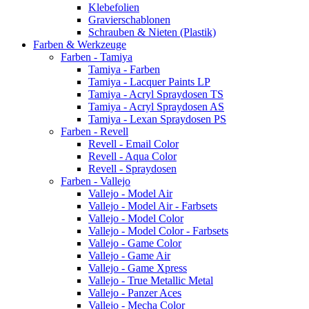
Klebefolien
Gravierschablonen
Schrauben & Nieten (Plastik)
Farben & Werkzeuge
Farben - Tamiya
Tamiya - Farben
Tamiya - Lacquer Paints LP
Tamiya - Acryl Spraydosen TS
Tamiya - Acryl Spraydosen AS
Tamiya - Lexan Spraydosen PS
Farben - Revell
Revell - Email Color
Revell - Aqua Color
Revell - Spraydosen
Farben - Vallejo
Vallejo - Model Air
Vallejo - Model Air - Farbsets
Vallejo - Model Color
Vallejo - Model Color - Farbsets
Vallejo - Game Color
Vallejo - Game Air
Vallejo - Game Xpress
Vallejo - True Metallic Metal
Vallejo - Panzer Aces
Vallejo - Mecha Color