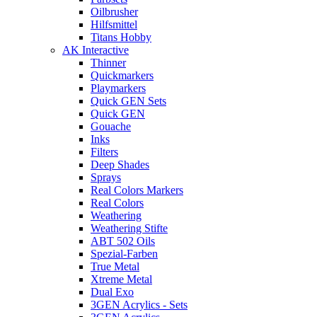
Oilbrusher
Hilfsmittel
Titans Hobby
AK Interactive
Thinner
Quickmarkers
Playmarkers
Quick GEN Sets
Quick GEN
Gouache
Inks
Filters
Deep Shades
Sprays
Real Colors Markers
Real Colors
Weathering
Weathering Stifte
ABT 502 Oils
Spezial-Farben
True Metal
Xtreme Metal
Dual Exo
3GEN Acrylics - Sets