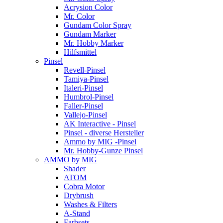
Acrysion Color
Mr. Color
Gundam Color Spray
Gundam Marker
Mr. Hobby Marker
Hilfsmittel
Pinsel
Revell-Pinsel
Tamiya-Pinsel
Italeri-Pinsel
Humbrol-Pinsel
Faller-Pinsel
Vallejo-Pinsel
AK Interactive - Pinsel
Pinsel - diverse Hersteller
Ammo by MIG -Pinsel
Mr. Hobby-Gunze Pinsel
AMMO by MIG
Shader
ATOM
Cobra Motor
Drybrush
Washes & Filters
A-Stand
Farbsets