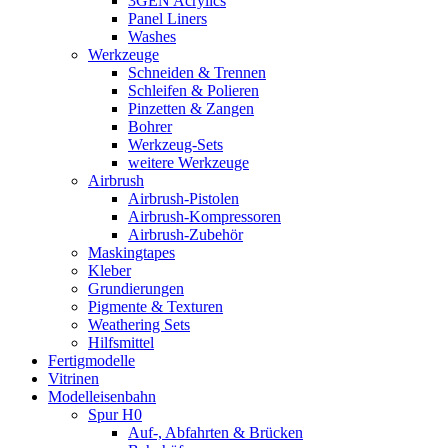
3GEN Acrylics
Panel Liners
Washes
Werkzeuge
Schneiden & Trennen
Schleifen & Polieren
Pinzetten & Zangen
Bohrer
Werkzeug-Sets
weitere Werkzeuge
Airbrush
Airbrush-Pistolen
Airbrush-Kompressoren
Airbrush-Zubehör
Maskingtapes
Kleber
Grundierungen
Pigmente & Texturen
Weathering Sets
Hilfsmittel
Fertigmodelle
Vitrinen
Modelleisenbahn
Spur H0
Auf-, Abfahrten & Brücken