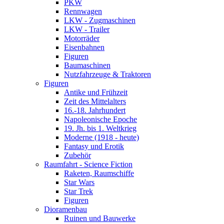
PKW
Rennwagen
LKW - Zugmaschinen
LKW - Trailer
Motorräder
Eisenbahnen
Figuren
Baumaschinen
Nutzfahrzeuge & Traktoren
Figuren
Antike und Frühzeit
Zeit des Mittelalters
16.-18. Jahrhundert
Napoleonische Epoche
19. Jh. bis 1. Weltkrieg
Moderne (1918 - heute)
Fantasy und Erotik
Zubehör
Raumfahrt - Science Fiction
Raketen, Raumschiffe
Star Wars
Star Trek
Figuren
Dioramenbau
Ruinen und Bauwerke