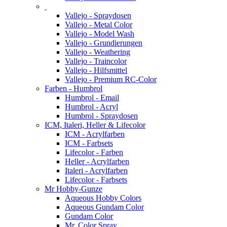
Vallejo - Spraydosen
Vallejo - Metal Color
Vallejo - Model Wash
Vallejo - Grundierungen
Vallejo - Weathering
Vallejo - Traincolor
Vallejo - Hilfsmittel
Vallejo - Premium RC-Color
Farben - Humbrol
Humbrol - Email
Humbrol - Acryl
Humbrol - Spraydosen
ICM, Italeri, Heller & Lifecolor
ICM - Acrylfarben
ICM - Farbsets
Lifecolor - Farben
Heller - Acrylfarben
Italeri - Acrylfarben
Lifecolor - Farbsets
Mr Hobby-Gunze
Aqueous Hobby Colors
Aqueous Gundam Color
Gundam Color
Mr. Color Spray