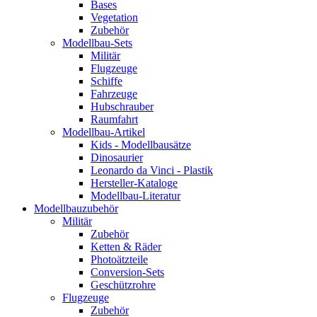
Bases
Vegetation
Zubehör
Modellbau-Sets
Militär
Flugzeuge
Schiffe
Fahrzeuge
Hubschrauber
Raumfahrt
Modellbau-Artikel
Kids - Modellbausätze
Dinosaurier
Leonardo da Vinci - Plastik
Hersteller-Kataloge
Modellbau-Literatur
Modellbauzubehör
Militär
Zubehör
Ketten & Räder
Photoätzteile
Conversion-Sets
Geschützrohre
Flugzeuge
Zubehör