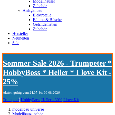
Modellhäuser
Zubehör
Anlagenbau
Elektroteile
Bäume & Büsche
Geländematten
Zubehör
Hersteller
Neuheiten
Sale
Sommer-Sale 2026 - Trumpeter *
HobbyBoss * Heller * I love Kit -
25%
Aktion gültig vom 24.07. bis 06.08.2026
Trumpeter
HobbyBoss
Heller - 30%
I love Kit
modellbau universe
Modellbauzubehör