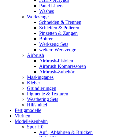
3GEN Acrylics
Panel Liners
Washes
Werkzeuge
Schneiden & Trennen
Schleifen & Polieren
Pinzetten & Zangen
Bohrer
Werkzeug-Sets
weitere Werkzeuge
Airbrush
Airbrush-Pistolen
Airbrush-Kompressoren
Airbrush-Zubehör
Maskingtapes
Kleber
Grundierungen
Pigmente & Texturen
Weathering Sets
Hilfsmittel
Fertigmodelle
Vitrinen
Modelleisenbahn
Spur H0
Auf-, Abfahrten & Brücken