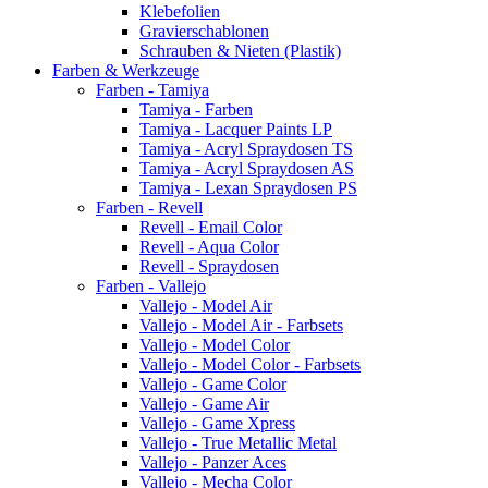
Klebefolien
Gravierschablonen
Schrauben & Nieten (Plastik)
Farben & Werkzeuge
Farben - Tamiya
Tamiya - Farben
Tamiya - Lacquer Paints LP
Tamiya - Acryl Spraydosen TS
Tamiya - Acryl Spraydosen AS
Tamiya - Lexan Spraydosen PS
Farben - Revell
Revell - Email Color
Revell - Aqua Color
Revell - Spraydosen
Farben - Vallejo
Vallejo - Model Air
Vallejo - Model Air - Farbsets
Vallejo - Model Color
Vallejo - Model Color - Farbsets
Vallejo - Game Color
Vallejo - Game Air
Vallejo - Game Xpress
Vallejo - True Metallic Metal
Vallejo - Panzer Aces
Vallejo - Mecha Color