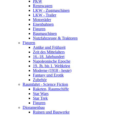
PKW
Rennwagen
LKW - Zugmaschinen
LKW - Trailer
Motorräder
Eisenbahnen
Figuren
Baumaschinen
Nutzfahrzeuge & Traktoren
Figuren
Antike und Frühzeit
Zeit des Mittelalters
16.-18. Jahrhundert
Napoleonische Epoche
19. Jh. bis 1. Weltkrieg
Moderne (1918 - heute)
Fantasy und Erotik
Zubehör
Raumfahrt - Science Fiction
Raketen, Raumschiffe
Star Wars
Star Trek
Figuren
Dioramenbau
Ruinen und Bauwerke