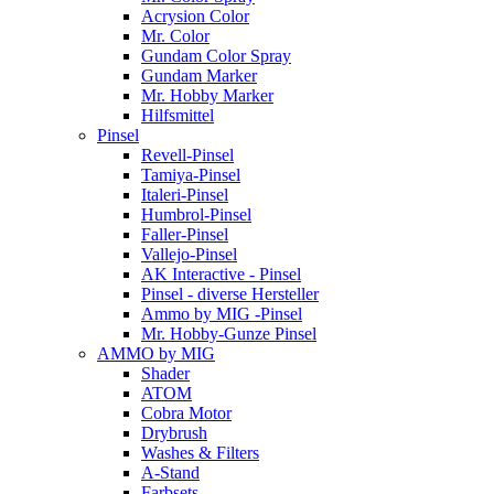
Acrysion Color
Mr. Color
Gundam Color Spray
Gundam Marker
Mr. Hobby Marker
Hilfsmittel
Pinsel
Revell-Pinsel
Tamiya-Pinsel
Italeri-Pinsel
Humbrol-Pinsel
Faller-Pinsel
Vallejo-Pinsel
AK Interactive - Pinsel
Pinsel - diverse Hersteller
Ammo by MIG -Pinsel
Mr. Hobby-Gunze Pinsel
AMMO by MIG
Shader
ATOM
Cobra Motor
Drybrush
Washes & Filters
A-Stand
Farbsets