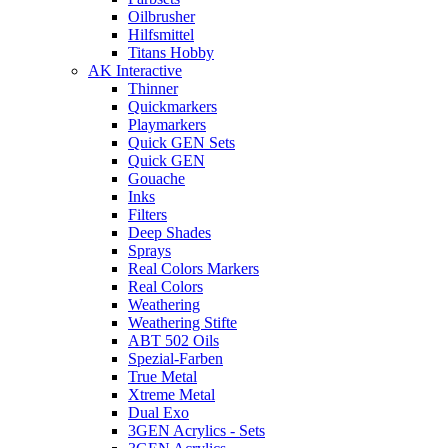
Oilbrusher
Hilfsmittel
Titans Hobby
AK Interactive
Thinner
Quickmarkers
Playmarkers
Quick GEN Sets
Quick GEN
Gouache
Inks
Filters
Deep Shades
Sprays
Real Colors Markers
Real Colors
Weathering
Weathering Stifte
ABT 502 Oils
Spezial-Farben
True Metal
Xtreme Metal
Dual Exo
3GEN Acrylics - Sets