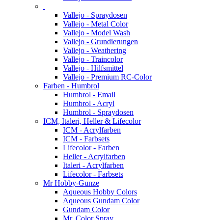
Vallejo - Spraydosen
Vallejo - Metal Color
Vallejo - Model Wash
Vallejo - Grundierungen
Vallejo - Weathering
Vallejo - Traincolor
Vallejo - Hilfsmittel
Vallejo - Premium RC-Color
Farben - Humbrol
Humbrol - Email
Humbrol - Acryl
Humbrol - Spraydosen
ICM, Italeri, Heller & Lifecolor
ICM - Acrylfarben
ICM - Farbsets
Lifecolor - Farben
Heller - Acrylfarben
Italeri - Acrylfarben
Lifecolor - Farbsets
Mr Hobby-Gunze
Aqueous Hobby Colors
Aqueous Gundam Color
Gundam Color
Mr. Color Spray