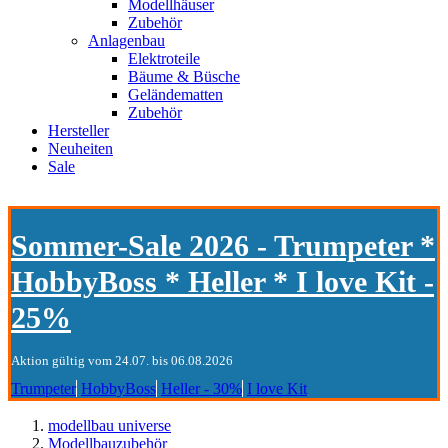
Modellhäuser
Zubehör
Anlagenbau
Elektroteile
Bäume & Büsche
Geländematten
Zubehör
Hersteller
Neuheiten
Sale
Sommer-Sale 2026 - Trumpeter *
HobbyBoss * Heller * I love Kit -
25%
Aktion gültig vom 24.07. bis 06.08.2026
Trumpeter
HobbyBoss
Heller - 30%
I love Kit
modellbau universe
Modellbauzubehör