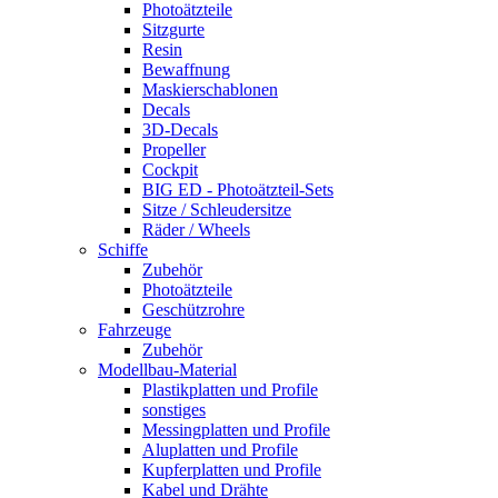
Photoätzteile
Sitzgurte
Resin
Bewaffnung
Maskierschablonen
Decals
3D-Decals
Propeller
Cockpit
BIG ED - Photoätzteil-Sets
Sitze / Schleudersitze
Räder / Wheels
Schiffe
Zubehör
Photoätzteile
Geschützrohre
Fahrzeuge
Zubehör
Modellbau-Material
Plastikplatten und Profile
sonstiges
Messingplatten und Profile
Aluplatten und Profile
Kupferplatten und Profile
Kabel und Drähte