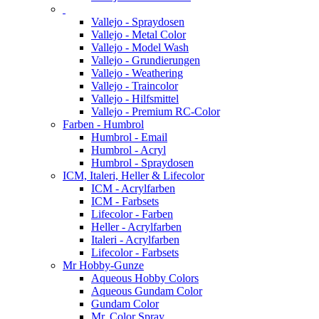
Vallejo - Spraydosen
Vallejo - Metal Color
Vallejo - Model Wash
Vallejo - Grundierungen
Vallejo - Weathering
Vallejo - Traincolor
Vallejo - Hilfsmittel
Vallejo - Premium RC-Color
Farben - Humbrol
Humbrol - Email
Humbrol - Acryl
Humbrol - Spraydosen
ICM, Italeri, Heller & Lifecolor
ICM - Acrylfarben
ICM - Farbsets
Lifecolor - Farben
Heller - Acrylfarben
Italeri - Acrylfarben
Lifecolor - Farbsets
Mr Hobby-Gunze
Aqueous Hobby Colors
Aqueous Gundam Color
Gundam Color
Mr. Color Spray