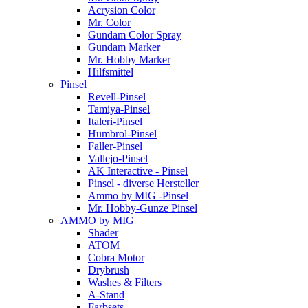
Acrysion Color
Mr. Color
Gundam Color Spray
Gundam Marker
Mr. Hobby Marker
Hilfsmittel
Pinsel
Revell-Pinsel
Tamiya-Pinsel
Italeri-Pinsel
Humbrol-Pinsel
Faller-Pinsel
Vallejo-Pinsel
AK Interactive - Pinsel
Pinsel - diverse Hersteller
Ammo by MIG -Pinsel
Mr. Hobby-Gunze Pinsel
AMMO by MIG
Shader
ATOM
Cobra Motor
Drybrush
Washes & Filters
A-Stand
Farbsets