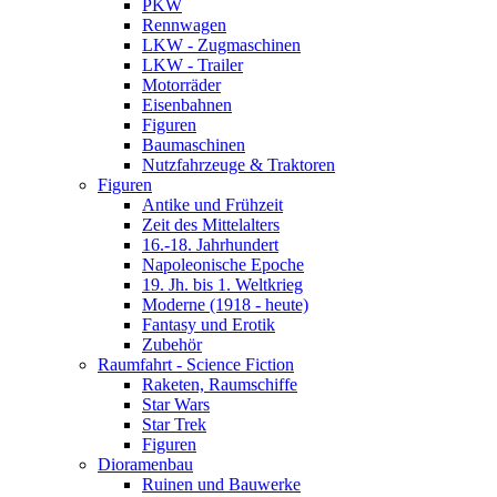
PKW
Rennwagen
LKW - Zugmaschinen
LKW - Trailer
Motorräder
Eisenbahnen
Figuren
Baumaschinen
Nutzfahrzeuge & Traktoren
Figuren
Antike und Frühzeit
Zeit des Mittelalters
16.-18. Jahrhundert
Napoleonische Epoche
19. Jh. bis 1. Weltkrieg
Moderne (1918 - heute)
Fantasy und Erotik
Zubehör
Raumfahrt - Science Fiction
Raketen, Raumschiffe
Star Wars
Star Trek
Figuren
Dioramenbau
Ruinen und Bauwerke