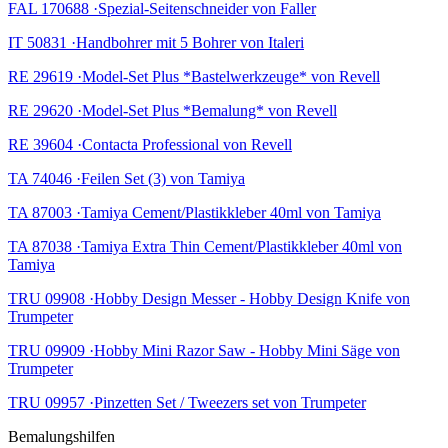
FAL 170688 ·Spezial-Seitenschneider von Faller
IT 50831 ·Handbohrer mit 5 Bohrer von Italeri
RE 29619 ·Model-Set Plus *Bastelwerkzeuge* von Revell
RE 29620 ·Model-Set Plus *Bemalung* von Revell
RE 39604 ·Contacta Professional von Revell
TA 74046 ·Feilen Set (3) von Tamiya
TA 87003 ·Tamiya Cement/Plastikkleber 40ml von Tamiya
TA 87038 ·Tamiya Extra Thin Cement/Plastikkleber 40ml von
Tamiya
TRU 09908 ·Hobby Design Messer - Hobby Design Knife von
Trumpeter
TRU 09909 ·Hobby Mini Razor Saw - Hobby Mini Säge von
Trumpeter
TRU 09957 ·Pinzetten Set / Tweezers set von Trumpeter
Bemalungshilfen