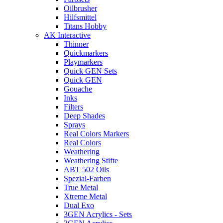
Oilbrusher
Hilfsmittel
Titans Hobby
AK Interactive
Thinner
Quickmarkers
Playmarkers
Quick GEN Sets
Quick GEN
Gouache
Inks
Filters
Deep Shades
Sprays
Real Colors Markers
Real Colors
Weathering
Weathering Stifte
ABT 502 Oils
Spezial-Farben
True Metal
Xtreme Metal
Dual Exo
3GEN Acrylics - Sets