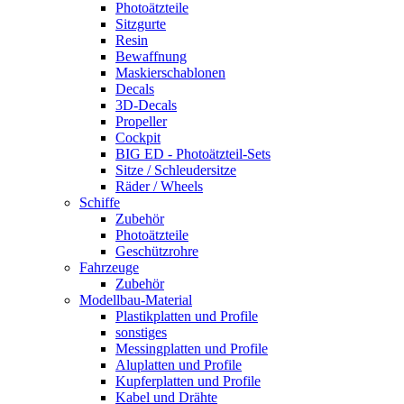
Photoätzteile
Sitzgurte
Resin
Bewaffnung
Maskierschablonen
Decals
3D-Decals
Propeller
Cockpit
BIG ED - Photoätzteil-Sets
Sitze / Schleudersitze
Räder / Wheels
Schiffe
Zubehör
Photoätzteile
Geschützrohre
Fahrzeuge
Zubehör
Modellbau-Material
Plastikplatten und Profile
sonstiges
Messingplatten und Profile
Aluplatten und Profile
Kupferplatten und Profile
Kabel und Drähte