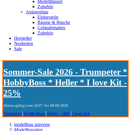
Modellhäuser
Zubehör
Anlagenbau
Elektroteile
Bäume & Büsche
Geländematten
Zubehör
Hersteller
Neuheiten
Sale
Sommer-Sale 2026 - Trumpeter *
HobbyBoss * Heller * I love Kit -
25%
Aktion gültig vom 24.07. bis 06.08.2026
Trumpeter
HobbyBoss
Heller - 30%
I love Kit
modellbau universe
Modellbausätze