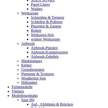
3GEN Acrylics
Panel Liners
Washes
Werkzeuge
Schneiden & Trennen
Schleifen & Polieren
Pinzetten & Zangen
Bohrer
Werkzeug-Sets
weitere Werkzeuge
Airbrush
Airbrush-Pistolen
Airbrush-Kompressoren
Airbrush-Zubehör
Maskingtapes
Kleber
Grundierungen
Pigmente & Texturen
Weathering Sets
Hilfsmittel
Fertigmodelle
Vitrinen
Modelleisenbahn
Spur H0
Auf-, Abfahrten & Brücken