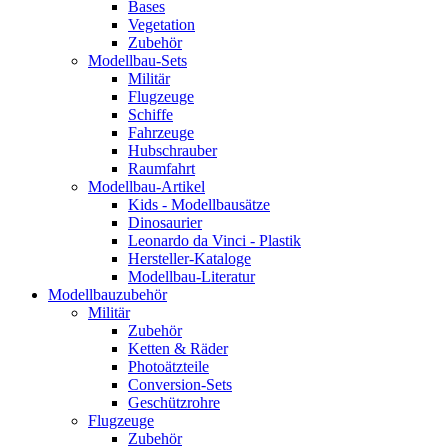
Bases
Vegetation
Zubehör
Modellbau-Sets
Militär
Flugzeuge
Schiffe
Fahrzeuge
Hubschrauber
Raumfahrt
Modellbau-Artikel
Kids - Modellbausätze
Dinosaurier
Leonardo da Vinci - Plastik
Hersteller-Kataloge
Modellbau-Literatur
Modellbauzubehör
Militär
Zubehör
Ketten & Räder
Photoätzteile
Conversion-Sets
Geschützrohre
Flugzeuge
Zubehör