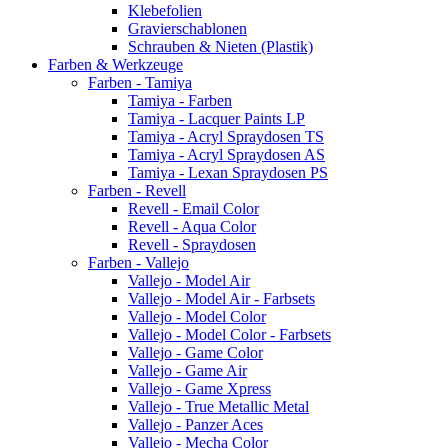
Klebefolien
Gravierschablonen
Schrauben & Nieten (Plastik)
Farben & Werkzeuge
Farben - Tamiya
Tamiya - Farben
Tamiya - Lacquer Paints LP
Tamiya - Acryl Spraydosen TS
Tamiya - Acryl Spraydosen AS
Tamiya - Lexan Spraydosen PS
Farben - Revell
Revell - Email Color
Revell - Aqua Color
Revell - Spraydosen
Farben - Vallejo
Vallejo - Model Air
Vallejo - Model Air - Farbsets
Vallejo - Model Color
Vallejo - Model Color - Farbsets
Vallejo - Game Color
Vallejo - Game Air
Vallejo - Game Xpress
Vallejo - True Metallic Metal
Vallejo - Panzer Aces
Vallejo - Mecha Color