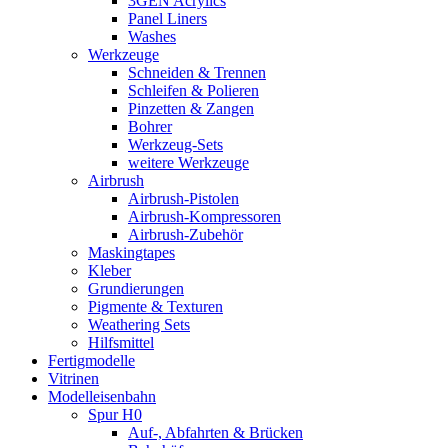
3GEN Acrylics
Panel Liners
Washes
Werkzeuge
Schneiden & Trennen
Schleifen & Polieren
Pinzetten & Zangen
Bohrer
Werkzeug-Sets
weitere Werkzeuge
Airbrush
Airbrush-Pistolen
Airbrush-Kompressoren
Airbrush-Zubehör
Maskingtapes
Kleber
Grundierungen
Pigmente & Texturen
Weathering Sets
Hilfsmittel
Fertigmodelle
Vitrinen
Modelleisenbahn
Spur H0
Auf-, Abfahrten & Brücken