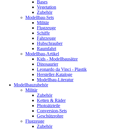
Bases
Vegetation
Zubehör
Modellbau-Sets
Militär
Flugzeuge
Schiffe
Fahrzeuge
Hubschrauber
Raumfahrt
Modellbau-Artikel
Kids - Modellbausätze
Dinosaurier
Leonardo da Vinci - Plastik
Hersteller-Kataloge
Modellbau-Literatur
Modellbauzubehör
Militär
Zubehör
Ketten & Räder
Photoätzteile
Conversion-Sets
Geschützrohre
Flugzeuge
Zubehör