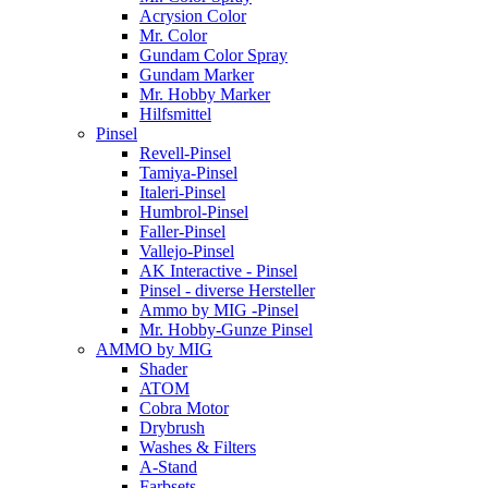
Acrysion Color
Mr. Color
Gundam Color Spray
Gundam Marker
Mr. Hobby Marker
Hilfsmittel
Pinsel
Revell-Pinsel
Tamiya-Pinsel
Italeri-Pinsel
Humbrol-Pinsel
Faller-Pinsel
Vallejo-Pinsel
AK Interactive - Pinsel
Pinsel - diverse Hersteller
Ammo by MIG -Pinsel
Mr. Hobby-Gunze Pinsel
AMMO by MIG
Shader
ATOM
Cobra Motor
Drybrush
Washes & Filters
A-Stand
Farbsets