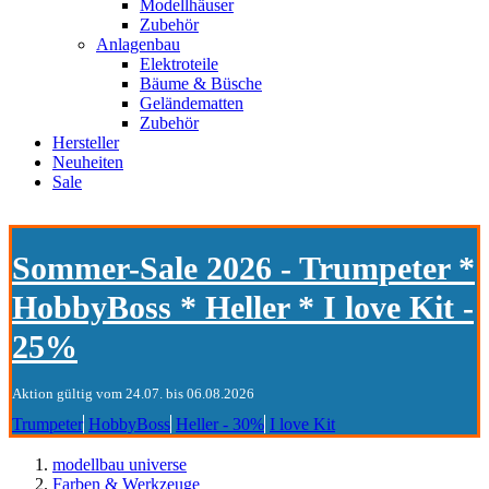
Modellhäuser
Zubehör
Anlagenbau
Elektroteile
Bäume & Büsche
Geländematten
Zubehör
Hersteller
Neuheiten
Sale
Sommer-Sale 2026 - Trumpeter *
HobbyBoss * Heller * I love Kit -
25%
Aktion gültig vom 24.07. bis 06.08.2026
Trumpeter
HobbyBoss
Heller - 30%
I love Kit
modellbau universe
Farben & Werkzeuge