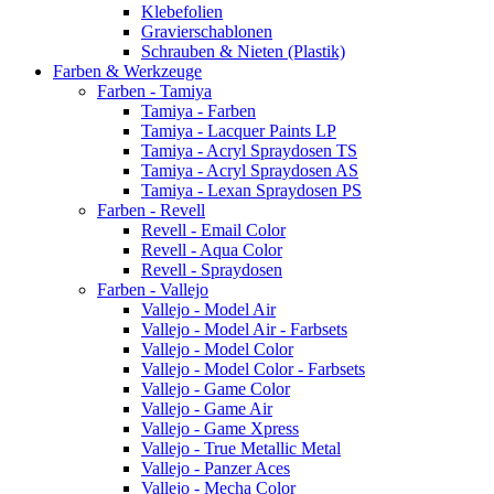
Klebefolien
Gravierschablonen
Schrauben & Nieten (Plastik)
Farben & Werkzeuge
Farben - Tamiya
Tamiya - Farben
Tamiya - Lacquer Paints LP
Tamiya - Acryl Spraydosen TS
Tamiya - Acryl Spraydosen AS
Tamiya - Lexan Spraydosen PS
Farben - Revell
Revell - Email Color
Revell - Aqua Color
Revell - Spraydosen
Farben - Vallejo
Vallejo - Model Air
Vallejo - Model Air - Farbsets
Vallejo - Model Color
Vallejo - Model Color - Farbsets
Vallejo - Game Color
Vallejo - Game Air
Vallejo - Game Xpress
Vallejo - True Metallic Metal
Vallejo - Panzer Aces
Vallejo - Mecha Color