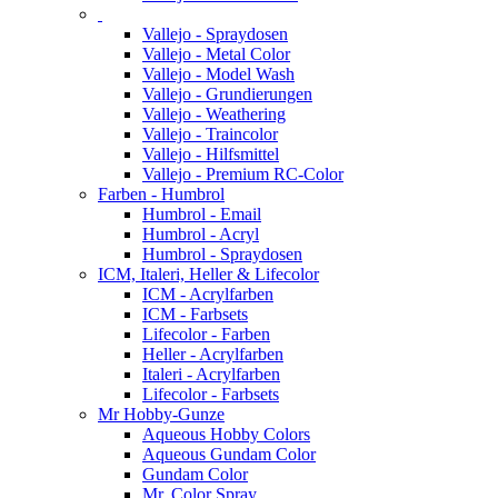
Vallejo - Spraydosen
Vallejo - Metal Color
Vallejo - Model Wash
Vallejo - Grundierungen
Vallejo - Weathering
Vallejo - Traincolor
Vallejo - Hilfsmittel
Vallejo - Premium RC-Color
Farben - Humbrol
Humbrol - Email
Humbrol - Acryl
Humbrol - Spraydosen
ICM, Italeri, Heller & Lifecolor
ICM - Acrylfarben
ICM - Farbsets
Lifecolor - Farben
Heller - Acrylfarben
Italeri - Acrylfarben
Lifecolor - Farbsets
Mr Hobby-Gunze
Aqueous Hobby Colors
Aqueous Gundam Color
Gundam Color
Mr. Color Spray