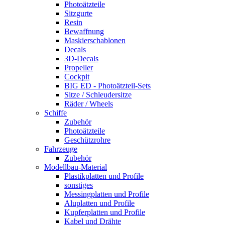
Photoätzteile
Sitzgurte
Resin
Bewaffnung
Maskierschablonen
Decals
3D-Decals
Propeller
Cockpit
BIG ED - Photoätzteil-Sets
Sitze / Schleudersitze
Räder / Wheels
Schiffe
Zubehör
Photoätzteile
Geschützrohre
Fahrzeuge
Zubehör
Modellbau-Material
Plastikplatten und Profile
sonstiges
Messingplatten und Profile
Aluplatten und Profile
Kupferplatten und Profile
Kabel und Drähte