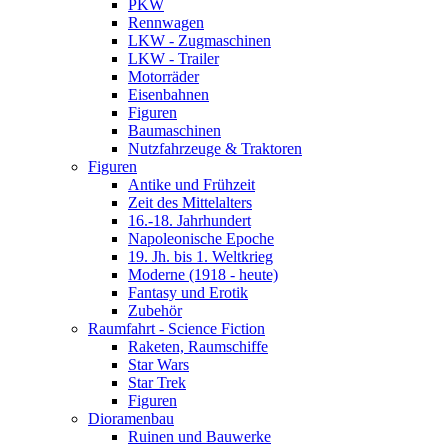
PKW
Rennwagen
LKW - Zugmaschinen
LKW - Trailer
Motorräder
Eisenbahnen
Figuren
Baumaschinen
Nutzfahrzeuge & Traktoren
Figuren
Antike und Frühzeit
Zeit des Mittelalters
16.-18. Jahrhundert
Napoleonische Epoche
19. Jh. bis 1. Weltkrieg
Moderne (1918 - heute)
Fantasy und Erotik
Zubehör
Raumfahrt - Science Fiction
Raketen, Raumschiffe
Star Wars
Star Trek
Figuren
Dioramenbau
Ruinen und Bauwerke