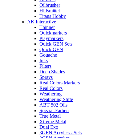
Oilbrusher
Hilfsmittel
Titans Hobby
AK Interactive
Thinner
Quickmarkers
Playmarkers
Quick GEN Sets
Quick GEN
Gouache
Inks
Filters
Deep Shades
Sprays
Real Colors Markers
Real Colors
Weathering
Weathering Stifte
ABT 502 Oils
Spezial-Farben
True Metal
Xtreme Metal
Dual Exo
3GEN Acrylics - Sets