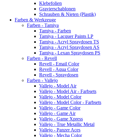
Klebefolien
Gravierschablonen
Schrauben & Nieten (Plastik)
Farben & Werkzeuge
Farben - Tamiya
Tamiya - Farben
Tamiya - Lacquer Paints LP
Tamiya - Acryl Spraydosen TS
Tamiya - Acryl Spraydosen AS
Tamiya - Lexan Spraydosen PS
Farben - Revell
Revell - Email Color
Revell - Aqua Color
Revell - Spraydosen
Farben - Vallejo
Vallejo - Model Air
Vallejo - Model Air - Farbsets
Vallejo - Model Color
Vallejo - Model Color - Farbsets
Vallejo - Game Color
Vallejo - Game Air
Vallejo - Game Xpress
Vallejo - True Metallic Metal
Vallejo - Panzer Aces
Vallejo - Mecha Color