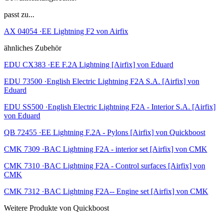
passt zu...
AX 04054 ·EE Lightning F2 von Airfix
ähnliches Zubehör
EDU CX383 ·EE F.2A Lightning [Airfix] von Eduard
EDU 73500 ·English Electric Lightning F2A S.A. [Airfix] von
Eduard
EDU SS500 ·English Electric Lightning F2A - Interior S.A. [Airfix]
von Eduard
QB 72455 ·EE Lightning F.2A - Pylons [Airfix] von Quickboost
CMK 7309 ·BAC Lightning F2A - interior set [Airfix] von CMK
CMK 7310 ·BAC Lightning F2A - Control surfaces [Airfix] von
CMK
CMK 7312 ·BAC Lightning F2A-- Engine set [Airfix] von CMK
Weitere Produkte von Quickboost