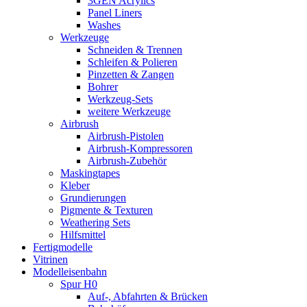
3GEN Acrylics
Panel Liners
Washes
Werkzeuge
Schneiden & Trennen
Schleifen & Polieren
Pinzetten & Zangen
Bohrer
Werkzeug-Sets
weitere Werkzeuge
Airbrush
Airbrush-Pistolen
Airbrush-Kompressoren
Airbrush-Zubehör
Maskingtapes
Kleber
Grundierungen
Pigmente & Texturen
Weathering Sets
Hilfsmittel
Fertigmodelle
Vitrinen
Modelleisenbahn
Spur H0
Auf-, Abfahrten & Brücken