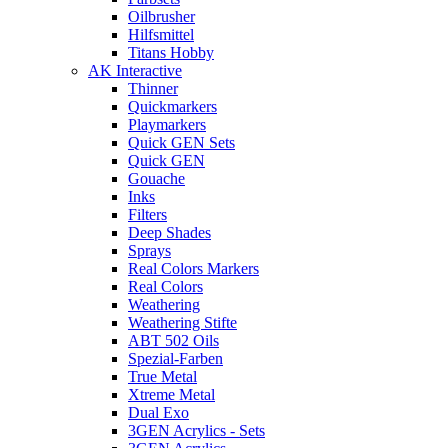
Oilbrusher
Hilfsmittel
Titans Hobby
AK Interactive
Thinner
Quickmarkers
Playmarkers
Quick GEN Sets
Quick GEN
Gouache
Inks
Filters
Deep Shades
Sprays
Real Colors Markers
Real Colors
Weathering
Weathering Stifte
ABT 502 Oils
Spezial-Farben
True Metal
Xtreme Metal
Dual Exo
3GEN Acrylics - Sets