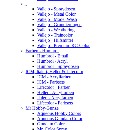
Vallejo - Spraydosen
Vallejo - Metal Color
Vallejo - Model Wash
Vallejo - Grundierungen
Vallejo - Weathering
Vallejo - Traincolor
Vallejo - Hilfsmittel
Vallejo - Premium RC-Color
Farben - Humbrol
Humbrol - Email
Humbrol - Acryl
Humbrol - Spraydosen
ICM, Italeri, Heller & Lifecolor
ICM - Acrylfarben
ICM - Farbsets
Lifecolor - Farben
Heller - Acrylfarben
Italeri - Acrylfarben
Lifecolor - Farbsets
Mr Hobby-Gunze
Aqueous Hobby Colors
Aqueous Gundam Color
Gundam Color
Mr. Color Spray