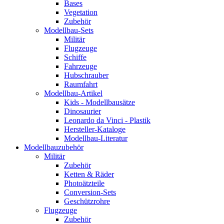
Bases
Vegetation
Zubehör
Modellbau-Sets
Militär
Flugzeuge
Schiffe
Fahrzeuge
Hubschrauber
Raumfahrt
Modellbau-Artikel
Kids - Modellbausätze
Dinosaurier
Leonardo da Vinci - Plastik
Hersteller-Kataloge
Modellbau-Literatur
Modellbauzubehör
Militär
Zubehör
Ketten & Räder
Photoätzteile
Conversion-Sets
Geschützrohre
Flugzeuge
Zubehör