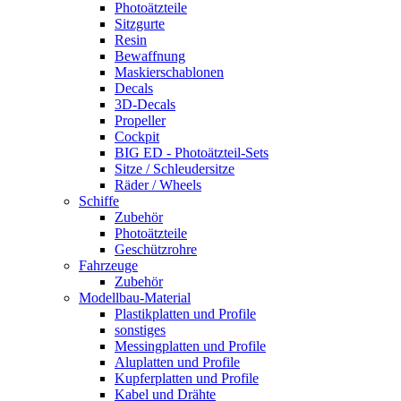
Photoätzteile
Sitzgurte
Resin
Bewaffnung
Maskierschablonen
Decals
3D-Decals
Propeller
Cockpit
BIG ED - Photoätzteil-Sets
Sitze / Schleudersitze
Räder / Wheels
Schiffe
Zubehör
Photoätzteile
Geschützrohre
Fahrzeuge
Zubehör
Modellbau-Material
Plastikplatten und Profile
sonstiges
Messingplatten und Profile
Aluplatten und Profile
Kupferplatten und Profile
Kabel und Drähte