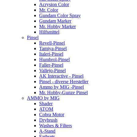
Acrysion Color
Mr. Color
Gundam Color Spray
Gundam Marker
Mr. Hobby Marker
Hilfsmittel
Pinsel
Revell-Pinsel
Tamiya-Pinsel
Italeri-Pinsel
Humbrol-Pinsel
Faller-Pinsel
Vallejo-Pinsel
AK Interactive - Pinsel
Pinsel - diverse Hersteller
Ammo by MIG -Pinsel
Mr. Hobby-Gunze Pinsel
AMMO by MIG
Shader
ATOM
Cobra Motor
Drybrush
Washes & Filters
A-Stand
Farbsets