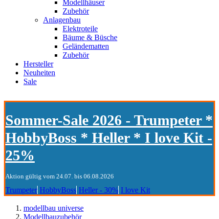
Modellhäuser
Zubehör
Anlagenbau
Elektroteile
Bäume & Büsche
Geländematten
Zubehör
Hersteller
Neuheiten
Sale
Sommer-Sale 2026 - Trumpeter *
HobbyBoss * Heller * I love Kit -
25%
Aktion gültig vom 24.07. bis 06.08.2026
Trumpeter
HobbyBoss
Heller - 30%
I love Kit
modellbau universe
Modellbauzubehör