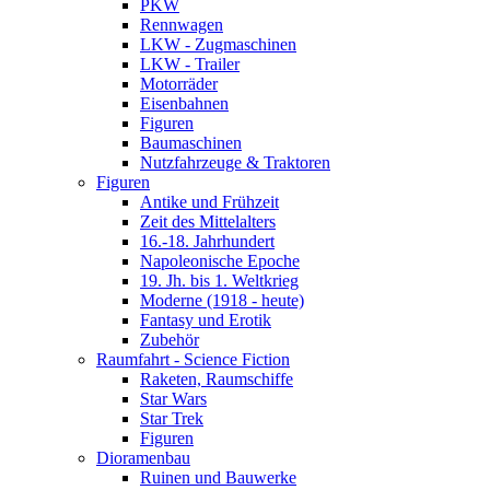
PKW
Rennwagen
LKW - Zugmaschinen
LKW - Trailer
Motorräder
Eisenbahnen
Figuren
Baumaschinen
Nutzfahrzeuge & Traktoren
Figuren
Antike und Frühzeit
Zeit des Mittelalters
16.-18. Jahrhundert
Napoleonische Epoche
19. Jh. bis 1. Weltkrieg
Moderne (1918 - heute)
Fantasy und Erotik
Zubehör
Raumfahrt - Science Fiction
Raketen, Raumschiffe
Star Wars
Star Trek
Figuren
Dioramenbau
Ruinen und Bauwerke