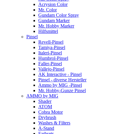
Acrysion Color
Mr. Color
Gundam Color Spray
Gundam Marker
Mr. Hobby Marker
Hilfsmittel
Pinsel
Revell-Pinsel
Tamiya-Pinsel
Italeri-Pinsel
Humbrol-Pinsel
Faller-Pinsel
Vallejo-Pinsel
AK Interactive - Pinsel
Pinsel - diverse Hersteller
Ammo by MIG -Pinsel
Mr. Hobby-Gunze Pinsel
AMMO by MIG
Shader
ATOM
Cobra Motor
Drybrush
Washes & Filters
A-Stand
Farbsets