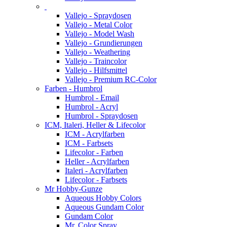
Vallejo - Spraydosen
Vallejo - Metal Color
Vallejo - Model Wash
Vallejo - Grundierungen
Vallejo - Weathering
Vallejo - Traincolor
Vallejo - Hilfsmittel
Vallejo - Premium RC-Color
Farben - Humbrol
Humbrol - Email
Humbrol - Acryl
Humbrol - Spraydosen
ICM, Italeri, Heller & Lifecolor
ICM - Acrylfarben
ICM - Farbsets
Lifecolor - Farben
Heller - Acrylfarben
Italeri - Acrylfarben
Lifecolor - Farbsets
Mr Hobby-Gunze
Aqueous Hobby Colors
Aqueous Gundam Color
Gundam Color
Mr. Color Spray