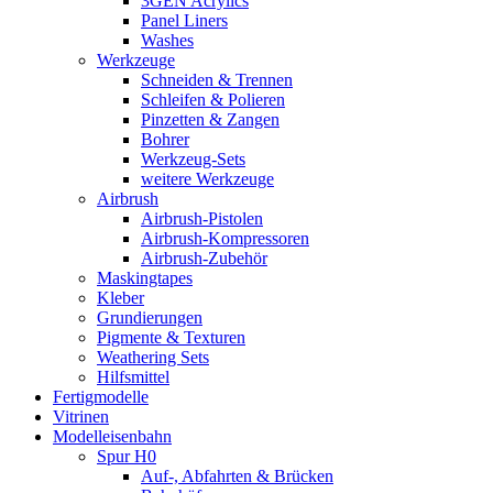
3GEN Acrylics
Panel Liners
Washes
Werkzeuge
Schneiden & Trennen
Schleifen & Polieren
Pinzetten & Zangen
Bohrer
Werkzeug-Sets
weitere Werkzeuge
Airbrush
Airbrush-Pistolen
Airbrush-Kompressoren
Airbrush-Zubehör
Maskingtapes
Kleber
Grundierungen
Pigmente & Texturen
Weathering Sets
Hilfsmittel
Fertigmodelle
Vitrinen
Modelleisenbahn
Spur H0
Auf-, Abfahrten & Brücken