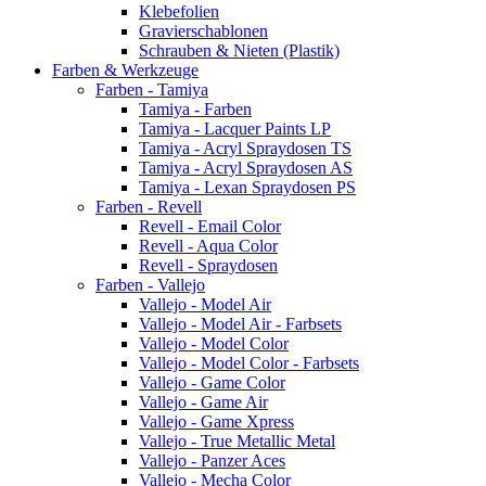
Klebefolien
Gravierschablonen
Schrauben & Nieten (Plastik)
Farben & Werkzeuge
Farben - Tamiya
Tamiya - Farben
Tamiya - Lacquer Paints LP
Tamiya - Acryl Spraydosen TS
Tamiya - Acryl Spraydosen AS
Tamiya - Lexan Spraydosen PS
Farben - Revell
Revell - Email Color
Revell - Aqua Color
Revell - Spraydosen
Farben - Vallejo
Vallejo - Model Air
Vallejo - Model Air - Farbsets
Vallejo - Model Color
Vallejo - Model Color - Farbsets
Vallejo - Game Color
Vallejo - Game Air
Vallejo - Game Xpress
Vallejo - True Metallic Metal
Vallejo - Panzer Aces
Vallejo - Mecha Color