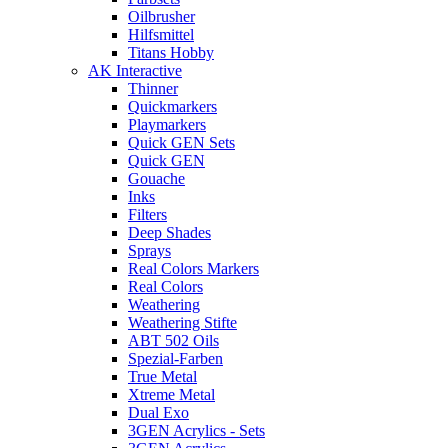
Oilbrusher
Hilfsmittel
Titans Hobby
AK Interactive
Thinner
Quickmarkers
Playmarkers
Quick GEN Sets
Quick GEN
Gouache
Inks
Filters
Deep Shades
Sprays
Real Colors Markers
Real Colors
Weathering
Weathering Stifte
ABT 502 Oils
Spezial-Farben
True Metal
Xtreme Metal
Dual Exo
3GEN Acrylics - Sets