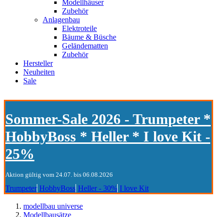
Modellhäuser
Zubehör
Anlagenbau
Elektroteile
Bäume & Büsche
Geländematten
Zubehör
Hersteller
Neuheiten
Sale
Sommer-Sale 2026 - Trumpeter *
HobbyBoss * Heller * I love Kit -
25%
Aktion gültig vom 24.07. bis 06.08.2026
Trumpeter
HobbyBoss
Heller - 30%
I love Kit
modellbau universe
Modellbausätze