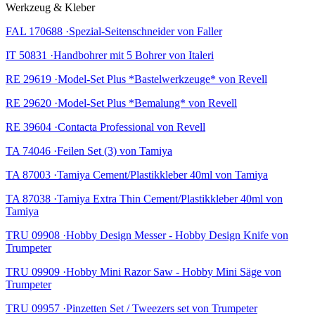
Werkzeug & Kleber
FAL 170688 ·Spezial-Seitenschneider von Faller
IT 50831 ·Handbohrer mit 5 Bohrer von Italeri
RE 29619 ·Model-Set Plus *Bastelwerkzeuge* von Revell
RE 29620 ·Model-Set Plus *Bemalung* von Revell
RE 39604 ·Contacta Professional von Revell
TA 74046 ·Feilen Set (3) von Tamiya
TA 87003 ·Tamiya Cement/Plastikkleber 40ml von Tamiya
TA 87038 ·Tamiya Extra Thin Cement/Plastikkleber 40ml von
Tamiya
TRU 09908 ·Hobby Design Messer - Hobby Design Knife von
Trumpeter
TRU 09909 ·Hobby Mini Razor Saw - Hobby Mini Säge von
Trumpeter
TRU 09957 ·Pinzetten Set / Tweezers set von Trumpeter