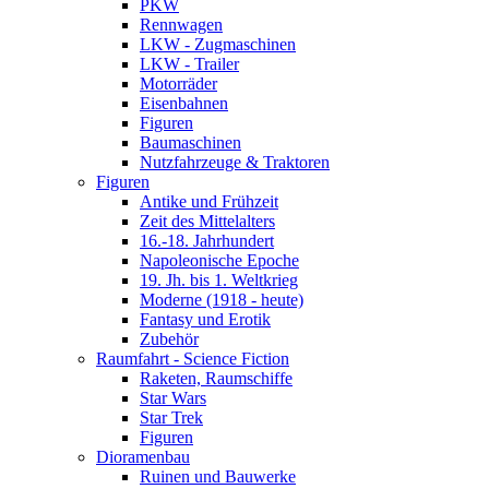
PKW
Rennwagen
LKW - Zugmaschinen
LKW - Trailer
Motorräder
Eisenbahnen
Figuren
Baumaschinen
Nutzfahrzeuge & Traktoren
Figuren
Antike und Frühzeit
Zeit des Mittelalters
16.-18. Jahrhundert
Napoleonische Epoche
19. Jh. bis 1. Weltkrieg
Moderne (1918 - heute)
Fantasy und Erotik
Zubehör
Raumfahrt - Science Fiction
Raketen, Raumschiffe
Star Wars
Star Trek
Figuren
Dioramenbau
Ruinen und Bauwerke