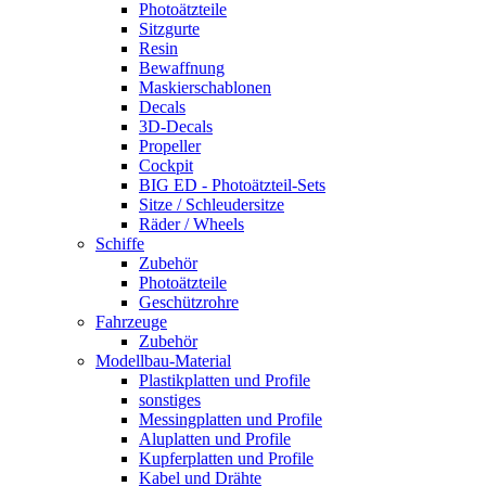
Photoätzteile
Sitzgurte
Resin
Bewaffnung
Maskierschablonen
Decals
3D-Decals
Propeller
Cockpit
BIG ED - Photoätzteil-Sets
Sitze / Schleudersitze
Räder / Wheels
Schiffe
Zubehör
Photoätzteile
Geschützrohre
Fahrzeuge
Zubehör
Modellbau-Material
Plastikplatten und Profile
sonstiges
Messingplatten und Profile
Aluplatten und Profile
Kupferplatten und Profile
Kabel und Drähte