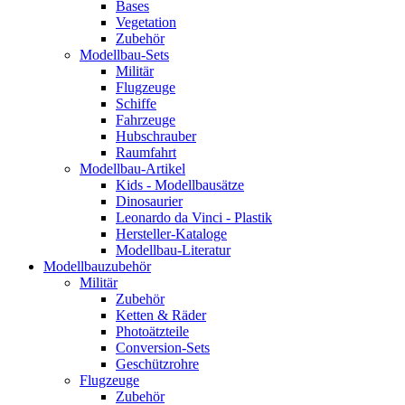
Bases
Vegetation
Zubehör
Modellbau-Sets
Militär
Flugzeuge
Schiffe
Fahrzeuge
Hubschrauber
Raumfahrt
Modellbau-Artikel
Kids - Modellbausätze
Dinosaurier
Leonardo da Vinci - Plastik
Hersteller-Kataloge
Modellbau-Literatur
Modellbauzubehör
Militär
Zubehör
Ketten & Räder
Photoätzteile
Conversion-Sets
Geschützrohre
Flugzeuge
Zubehör