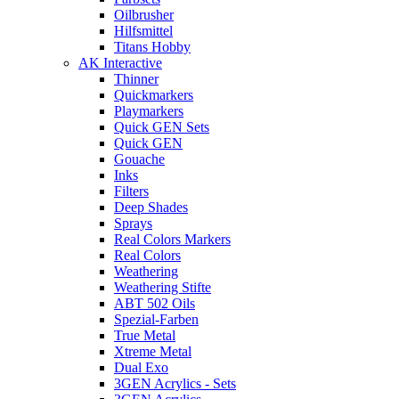
Oilbrusher
Hilfsmittel
Titans Hobby
AK Interactive
Thinner
Quickmarkers
Playmarkers
Quick GEN Sets
Quick GEN
Gouache
Inks
Filters
Deep Shades
Sprays
Real Colors Markers
Real Colors
Weathering
Weathering Stifte
ABT 502 Oils
Spezial-Farben
True Metal
Xtreme Metal
Dual Exo
3GEN Acrylics - Sets