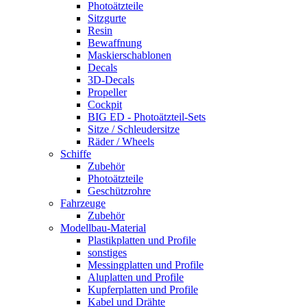
Photoätzteile
Sitzgurte
Resin
Bewaffnung
Maskierschablonen
Decals
3D-Decals
Propeller
Cockpit
BIG ED - Photoätzteil-Sets
Sitze / Schleudersitze
Räder / Wheels
Schiffe
Zubehör
Photoätzteile
Geschützrohre
Fahrzeuge
Zubehör
Modellbau-Material
Plastikplatten und Profile
sonstiges
Messingplatten und Profile
Aluplatten und Profile
Kupferplatten und Profile
Kabel und Drähte