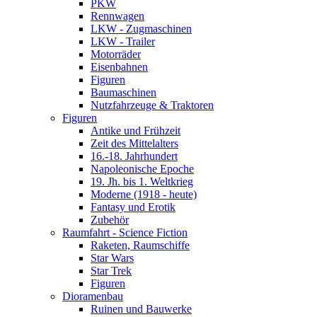
PKW
Rennwagen
LKW - Zugmaschinen
LKW - Trailer
Motorräder
Eisenbahnen
Figuren
Baumaschinen
Nutzfahrzeuge & Traktoren
Figuren
Antike und Frühzeit
Zeit des Mittelalters
16.-18. Jahrhundert
Napoleonische Epoche
19. Jh. bis 1. Weltkrieg
Moderne (1918 - heute)
Fantasy und Erotik
Zubehör
Raumfahrt - Science Fiction
Raketen, Raumschiffe
Star Wars
Star Trek
Figuren
Dioramenbau
Ruinen und Bauwerke