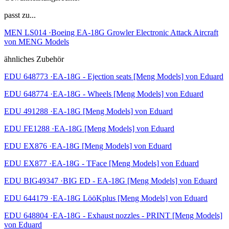
passt zu...
MEN LS014 ·Boeing EA-18G Growler Electronic Attack Aircraft
von MENG Models
ähnliches Zubehör
EDU 648773 ·EA-18G - Ejection seats [Meng Models] von Eduard
EDU 648774 ·EA-18G - Wheels [Meng Models] von Eduard
EDU 491288 ·EA-18G [Meng Models] von Eduard
EDU FE1288 ·EA-18G [Meng Models] von Eduard
EDU EX876 ·EA-18G [Meng Models] von Eduard
EDU EX877 ·EA-18G - TFace [Meng Models] von Eduard
EDU BIG49347 ·BIG ED - EA-18G [Meng Models] von Eduard
EDU 644179 ·EA-18G LööKplus [Meng Models] von Eduard
EDU 648804 ·EA-18G - Exhaust nozzles - PRINT [Meng Models]
von Eduard