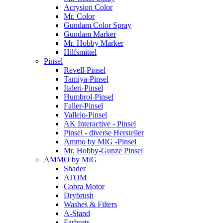
Acrysion Color
Mr. Color
Gundam Color Spray
Gundam Marker
Mr. Hobby Marker
Hilfsmittel
Pinsel
Revell-Pinsel
Tamiya-Pinsel
Italeri-Pinsel
Humbrol-Pinsel
Faller-Pinsel
Vallejo-Pinsel
AK Interactive - Pinsel
Pinsel - diverse Hersteller
Ammo by MIG -Pinsel
Mr. Hobby-Gunze Pinsel
AMMO by MIG
Shader
ATOM
Cobra Motor
Drybrush
Washes & Filters
A-Stand
Farbsets