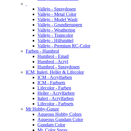
Vallejo - Spraydosen
Vallejo - Metal Color
Vallejo - Model Wash
Vallejo - Grundierungen
Vallejo - Weathering
Vallejo - Traincolor
Vallejo - Hilfsmittel
Vallejo - Premium RC-Color
Farben - Humbrol
Humbrol - Email
Humbrol - Acryl
Humbrol - Spraydosen
ICM, Italeri, Heller & Lifecolor
ICM - Acrylfarben
ICM - Farbsets
Lifecolor - Farben
Heller - Acrylfarben
Italeri - Acrylfarben
Lifecolor - Farbsets
Mr Hobby-Gunze
Aqueous Hobby Colors
Aqueous Gundam Color
Gundam Color
Mr. Color Spray