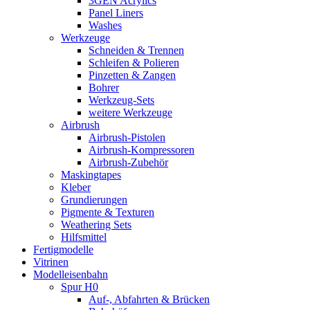
3GEN Acrylics
Panel Liners
Washes
Werkzeuge
Schneiden & Trennen
Schleifen & Polieren
Pinzetten & Zangen
Bohrer
Werkzeug-Sets
weitere Werkzeuge
Airbrush
Airbrush-Pistolen
Airbrush-Kompressoren
Airbrush-Zubehör
Maskingtapes
Kleber
Grundierungen
Pigmente & Texturen
Weathering Sets
Hilfsmittel
Fertigmodelle
Vitrinen
Modelleisenbahn
Spur H0
Auf-, Abfahrten & Brücken