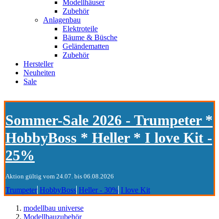
Modellhäuser
Zubehör
Anlagenbau
Elektroteile
Bäume & Büsche
Geländematten
Zubehör
Hersteller
Neuheiten
Sale
Sommer-Sale 2026 - Trumpeter *
HobbyBoss * Heller * I love Kit -
25%
Aktion gültig vom 24.07. bis 06.08.2026
Trumpeter
HobbyBoss
Heller - 30%
I love Kit
modellbau universe
Modellbauzubehör