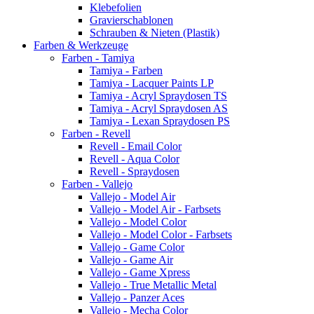
Klebefolien
Gravierschablonen
Schrauben & Nieten (Plastik)
Farben & Werkzeuge
Farben - Tamiya
Tamiya - Farben
Tamiya - Lacquer Paints LP
Tamiya - Acryl Spraydosen TS
Tamiya - Acryl Spraydosen AS
Tamiya - Lexan Spraydosen PS
Farben - Revell
Revell - Email Color
Revell - Aqua Color
Revell - Spraydosen
Farben - Vallejo
Vallejo - Model Air
Vallejo - Model Air - Farbsets
Vallejo - Model Color
Vallejo - Model Color - Farbsets
Vallejo - Game Color
Vallejo - Game Air
Vallejo - Game Xpress
Vallejo - True Metallic Metal
Vallejo - Panzer Aces
Vallejo - Mecha Color