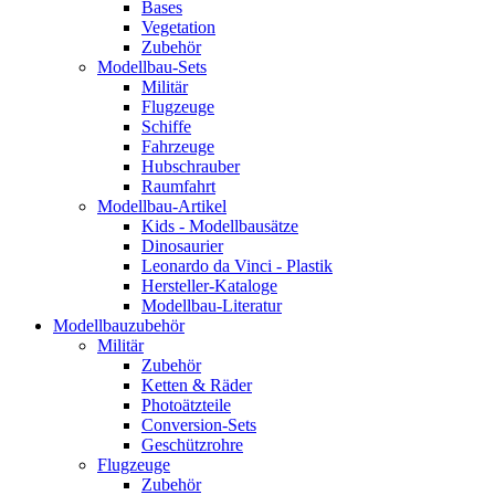
Bases
Vegetation
Zubehör
Modellbau-Sets
Militär
Flugzeuge
Schiffe
Fahrzeuge
Hubschrauber
Raumfahrt
Modellbau-Artikel
Kids - Modellbausätze
Dinosaurier
Leonardo da Vinci - Plastik
Hersteller-Kataloge
Modellbau-Literatur
Modellbauzubehör
Militär
Zubehör
Ketten & Räder
Photoätzteile
Conversion-Sets
Geschützrohre
Flugzeuge
Zubehör