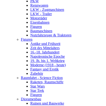
PKW
Rennwagen
LKW - Zugmaschinen
LKW - Trailer
Motorräder
Eisenbahnen
Figuren
Baumaschinen
Nutzfahrzeuge & Traktoren
Figuren
Antike und Frühzeit
Zeit des Mittelalters
16.-18. Jahrhundert
Napoleonische Epoche
19. Jh. bis 1. Weltkrieg
Moderne (1918 - heute)
Fantasy und Erotik
Zubehör
Raumfahrt - Science Fiction
Raketen, Raumschiffe
Star Wars
Star Trek
Figuren
Dioramenbau
Ruinen und Bauwerke