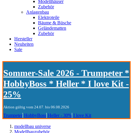
Modellhäuser
Zubehör
Anlagenbau
Elektroteile
Bäume & Büsche
Geländematten
Zubehör
Hersteller
Neuheiten
Sale
Sommer-Sale 2026 - Trumpeter *
HobbyBoss * Heller * I love Kit -
25%
Aktion gültig vom 24.07. bis 06.08.2026
Trumpeter
HobbyBoss
Heller - 30%
I love Kit
modellbau universe
Modellbauzubehör