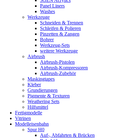
3GEN Acrylics
Panel Liners
Washes
Werkzeuge
Schneiden & Trennen
Schleifen & Polieren
Pinzetten & Zangen
Bohrer
Werkzeug-Sets
weitere Werkzeuge
Airbrush
Airbrush-Pistolen
Airbrush-Kompressoren
Airbrush-Zubehör
Maskingtapes
Kleber
Grundierungen
Pigmente & Texturen
Weathering Sets
Hilfsmittel
Fertigmodelle
Vitrinen
Modelleisenbahn
Spur H0
Auf-, Abfahrten & Brücken