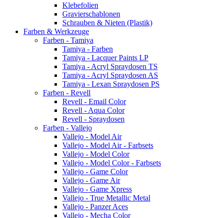
Klebefolien
Gravierschablonen
Schrauben & Nieten (Plastik)
Farben & Werkzeuge
Farben - Tamiya
Tamiya - Farben
Tamiya - Lacquer Paints LP
Tamiya - Acryl Spraydosen TS
Tamiya - Acryl Spraydosen AS
Tamiya - Lexan Spraydosen PS
Farben - Revell
Revell - Email Color
Revell - Aqua Color
Revell - Spraydosen
Farben - Vallejo
Vallejo - Model Air
Vallejo - Model Air - Farbsets
Vallejo - Model Color
Vallejo - Model Color - Farbsets
Vallejo - Game Color
Vallejo - Game Air
Vallejo - Game Xpress
Vallejo - True Metallic Metal
Vallejo - Panzer Aces
Vallejo - Mecha Color