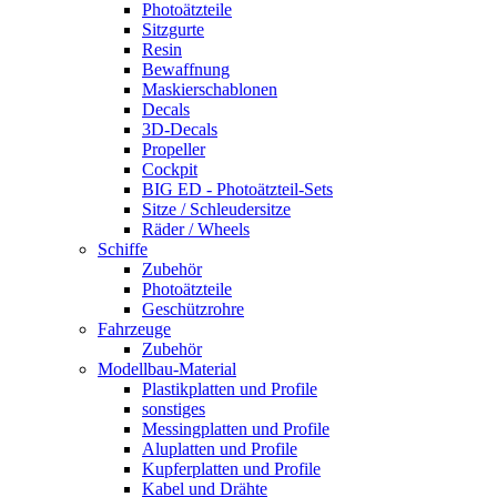
Photoätzteile
Sitzgurte
Resin
Bewaffnung
Maskierschablonen
Decals
3D-Decals
Propeller
Cockpit
BIG ED - Photoätzteil-Sets
Sitze / Schleudersitze
Räder / Wheels
Schiffe
Zubehör
Photoätzteile
Geschützrohre
Fahrzeuge
Zubehör
Modellbau-Material
Plastikplatten und Profile
sonstiges
Messingplatten und Profile
Aluplatten und Profile
Kupferplatten und Profile
Kabel und Drähte