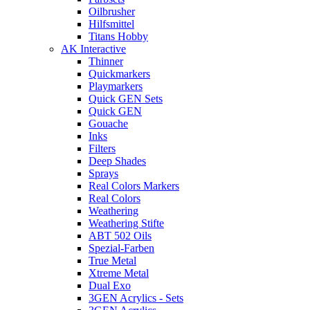
Oilbrusher
Hilfsmittel
Titans Hobby
AK Interactive
Thinner
Quickmarkers
Playmarkers
Quick GEN Sets
Quick GEN
Gouache
Inks
Filters
Deep Shades
Sprays
Real Colors Markers
Real Colors
Weathering
Weathering Stifte
ABT 502 Oils
Spezial-Farben
True Metal
Xtreme Metal
Dual Exo
3GEN Acrylics - Sets