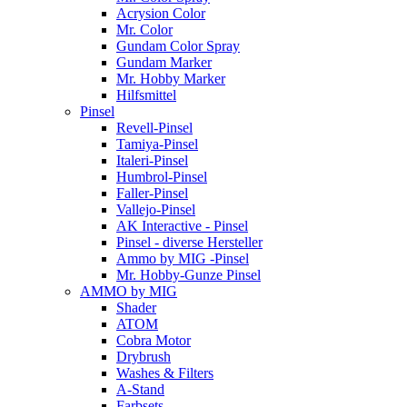
Acrysion Color
Mr. Color
Gundam Color Spray
Gundam Marker
Mr. Hobby Marker
Hilfsmittel
Pinsel
Revell-Pinsel
Tamiya-Pinsel
Italeri-Pinsel
Humbrol-Pinsel
Faller-Pinsel
Vallejo-Pinsel
AK Interactive - Pinsel
Pinsel - diverse Hersteller
Ammo by MIG -Pinsel
Mr. Hobby-Gunze Pinsel
AMMO by MIG
Shader
ATOM
Cobra Motor
Drybrush
Washes & Filters
A-Stand
Farbsets