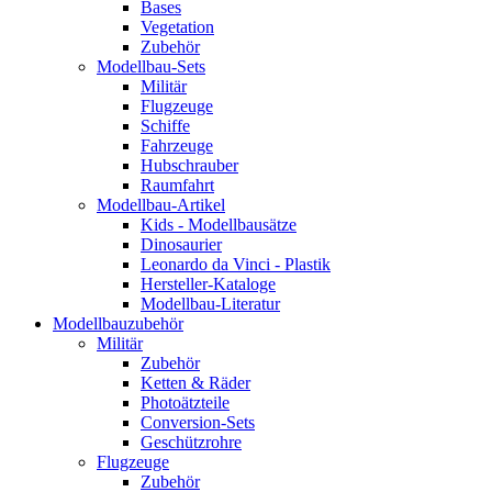
Bases
Vegetation
Zubehör
Modellbau-Sets
Militär
Flugzeuge
Schiffe
Fahrzeuge
Hubschrauber
Raumfahrt
Modellbau-Artikel
Kids - Modellbausätze
Dinosaurier
Leonardo da Vinci - Plastik
Hersteller-Kataloge
Modellbau-Literatur
Modellbauzubehör
Militär
Zubehör
Ketten & Räder
Photoätzteile
Conversion-Sets
Geschützrohre
Flugzeuge
Zubehör