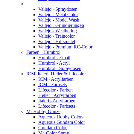
Vallejo - Spraydosen
Vallejo - Metal Color
Vallejo - Model Wash
Vallejo - Grundierungen
Vallejo - Weathering
Vallejo - Traincolor
Vallejo - Hilfsmittel
Vallejo - Premium RC-Color
Farben - Humbrol
Humbrol - Email
Humbrol - Acryl
Humbrol - Spraydosen
ICM, Italeri, Heller & Lifecolor
ICM - Acrylfarben
ICM - Farbsets
Lifecolor - Farben
Heller - Acrylfarben
Italeri - Acrylfarben
Lifecolor - Farbsets
Mr Hobby-Gunze
Aqueous Hobby Colors
Aqueous Gundam Color
Gundam Color
Mr. Color Spray