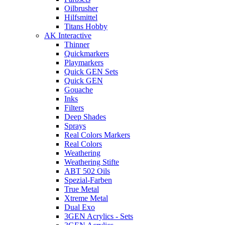
Oilbrusher
Hilfsmittel
Titans Hobby
AK Interactive
Thinner
Quickmarkers
Playmarkers
Quick GEN Sets
Quick GEN
Gouache
Inks
Filters
Deep Shades
Sprays
Real Colors Markers
Real Colors
Weathering
Weathering Stifte
ABT 502 Oils
Spezial-Farben
True Metal
Xtreme Metal
Dual Exo
3GEN Acrylics - Sets