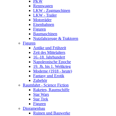
PKW
Rennwagen
LKW - Zugmaschinen
LKW - Trailer
Motorräder
Eisenbahnen
Figuren
Baumaschinen
Nutzfahrzeuge & Traktoren
Figuren
Antike und Frühzeit
Zeit des Mittelalters
16.-18. Jahrhundert
Napoleonische Epoche
19. Jh. bis 1. Weltkrieg
Moderne (1918 - heute)
Fantasy und Erotik
Zubehör
Raumfahrt - Science Fiction
Raketen, Raumschiffe
Star Wars
Star Trek
Figuren
Dioramenbau
Ruinen und Bauwerke