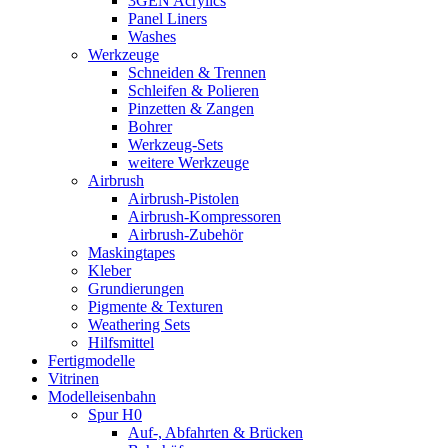
3GEN Acrylics
Panel Liners
Washes
Werkzeuge
Schneiden & Trennen
Schleifen & Polieren
Pinzetten & Zangen
Bohrer
Werkzeug-Sets
weitere Werkzeuge
Airbrush
Airbrush-Pistolen
Airbrush-Kompressoren
Airbrush-Zubehör
Maskingtapes
Kleber
Grundierungen
Pigmente & Texturen
Weathering Sets
Hilfsmittel
Fertigmodelle
Vitrinen
Modelleisenbahn
Spur H0
Auf-, Abfahrten & Brücken