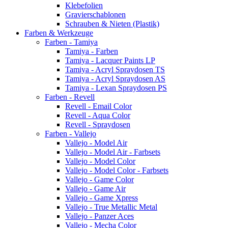
Klebefolien
Gravierschablonen
Schrauben & Nieten (Plastik)
Farben & Werkzeuge
Farben - Tamiya
Tamiya - Farben
Tamiya - Lacquer Paints LP
Tamiya - Acryl Spraydosen TS
Tamiya - Acryl Spraydosen AS
Tamiya - Lexan Spraydosen PS
Farben - Revell
Revell - Email Color
Revell - Aqua Color
Revell - Spraydosen
Farben - Vallejo
Vallejo - Model Air
Vallejo - Model Air - Farbsets
Vallejo - Model Color
Vallejo - Model Color - Farbsets
Vallejo - Game Color
Vallejo - Game Air
Vallejo - Game Xpress
Vallejo - True Metallic Metal
Vallejo - Panzer Aces
Vallejo - Mecha Color