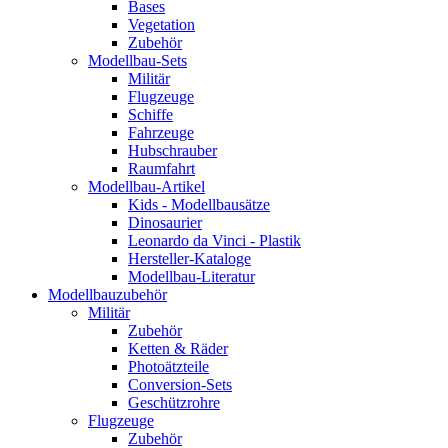
Bases
Vegetation
Zubehör
Modellbau-Sets
Militär
Flugzeuge
Schiffe
Fahrzeuge
Hubschrauber
Raumfahrt
Modellbau-Artikel
Kids - Modellbausätze
Dinosaurier
Leonardo da Vinci - Plastik
Hersteller-Kataloge
Modellbau-Literatur
Modellbauzubehör
Militär
Zubehör
Ketten & Räder
Photoätzteile
Conversion-Sets
Geschützrohre
Flugzeuge
Zubehör