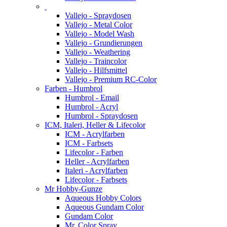
Vallejo - Spraydosen
Vallejo - Metal Color
Vallejo - Model Wash
Vallejo - Grundierungen
Vallejo - Weathering
Vallejo - Traincolor
Vallejo - Hilfsmittel
Vallejo - Premium RC-Color
Farben - Humbrol
Humbrol - Email
Humbrol - Acryl
Humbrol - Spraydosen
ICM, Italeri, Heller & Lifecolor
ICM - Acrylfarben
ICM - Farbsets
Lifecolor - Farben
Heller - Acrylfarben
Italeri - Acrylfarben
Lifecolor - Farbsets
Mr Hobby-Gunze
Aqueous Hobby Colors
Aqueous Gundam Color
Gundam Color
Mr. Color Spray