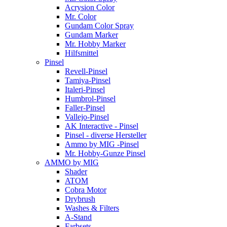
Acrysion Color
Mr. Color
Gundam Color Spray
Gundam Marker
Mr. Hobby Marker
Hilfsmittel
Pinsel
Revell-Pinsel
Tamiya-Pinsel
Italeri-Pinsel
Humbrol-Pinsel
Faller-Pinsel
Vallejo-Pinsel
AK Interactive - Pinsel
Pinsel - diverse Hersteller
Ammo by MIG -Pinsel
Mr. Hobby-Gunze Pinsel
AMMO by MIG
Shader
ATOM
Cobra Motor
Drybrush
Washes & Filters
A-Stand
Farbsets