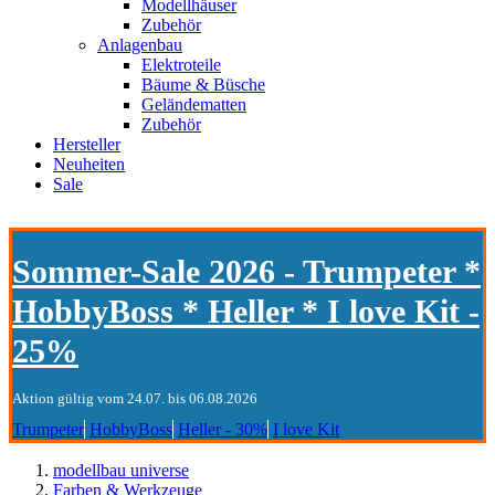
Modellhäuser
Zubehör
Anlagenbau
Elektroteile
Bäume & Büsche
Geländematten
Zubehör
Hersteller
Neuheiten
Sale
Sommer-Sale 2026 - Trumpeter *
HobbyBoss * Heller * I love Kit -
25%
Aktion gültig vom 24.07. bis 06.08.2026
Trumpeter
HobbyBoss
Heller - 30%
I love Kit
modellbau universe
Farben & Werkzeuge