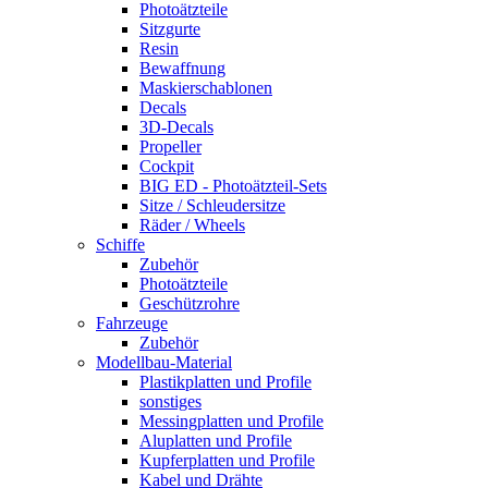
Photoätzteile
Sitzgurte
Resin
Bewaffnung
Maskierschablonen
Decals
3D-Decals
Propeller
Cockpit
BIG ED - Photoätzteil-Sets
Sitze / Schleudersitze
Räder / Wheels
Schiffe
Zubehör
Photoätzteile
Geschützrohre
Fahrzeuge
Zubehör
Modellbau-Material
Plastikplatten und Profile
sonstiges
Messingplatten und Profile
Aluplatten und Profile
Kupferplatten und Profile
Kabel und Drähte