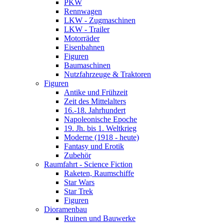
PKW
Rennwagen
LKW - Zugmaschinen
LKW - Trailer
Motorräder
Eisenbahnen
Figuren
Baumaschinen
Nutzfahrzeuge & Traktoren
Figuren
Antike und Frühzeit
Zeit des Mittelalters
16.-18. Jahrhundert
Napoleonische Epoche
19. Jh. bis 1. Weltkrieg
Moderne (1918 - heute)
Fantasy und Erotik
Zubehör
Raumfahrt - Science Fiction
Raketen, Raumschiffe
Star Wars
Star Trek
Figuren
Dioramenbau
Ruinen und Bauwerke