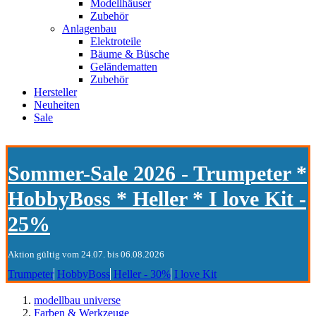
Modellhäuser
Zubehör
Anlagenbau
Elektroteile
Bäume & Büsche
Geländematten
Zubehör
Hersteller
Neuheiten
Sale
Sommer-Sale 2026 - Trumpeter *
HobbyBoss * Heller * I love Kit -
25%
Aktion gültig vom 24.07. bis 06.08.2026
Trumpeter
HobbyBoss
Heller - 30%
I love Kit
modellbau universe
Farben & Werkzeuge