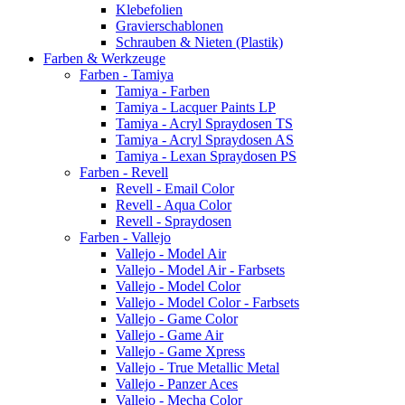
Klebefolien
Gravierschablonen
Schrauben & Nieten (Plastik)
Farben & Werkzeuge
Farben - Tamiya
Tamiya - Farben
Tamiya - Lacquer Paints LP
Tamiya - Acryl Spraydosen TS
Tamiya - Acryl Spraydosen AS
Tamiya - Lexan Spraydosen PS
Farben - Revell
Revell - Email Color
Revell - Aqua Color
Revell - Spraydosen
Farben - Vallejo
Vallejo - Model Air
Vallejo - Model Air - Farbsets
Vallejo - Model Color
Vallejo - Model Color - Farbsets
Vallejo - Game Color
Vallejo - Game Air
Vallejo - Game Xpress
Vallejo - True Metallic Metal
Vallejo - Panzer Aces
Vallejo - Mecha Color