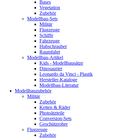
Bases
Vegetation
Zubehör
Modellbau-Sets
Militär
Flugzeuge
Schiffe
Fahrzeuge
Hubschrauber
Raumfahrt
Modellbau-Artikel
Kids - Modellbausätze
Dinosaurier
Leonardo da Vinci - Plastik
Hersteller-Kataloge
Modellbau-Literatur
Modellbauzubehör
Militär
Zubehör
Ketten & Räder
Photoätzteile
Conversion-Sets
Geschützrohre
Flugzeuge
Zubehör