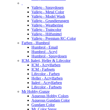
Vallejo - Spraydosen
Vallejo - Metal Color
Vallejo - Model Wash
Vallejo - Grundierungen
Vallejo - Weathering
Vallejo - Traincolor
Vallejo - Hilfsmittel
Vallejo - Premium RC-Color
Farben - Humbrol
Humbrol - Email
Humbrol - Acryl
Humbrol - Spraydosen
ICM, Italeri, Heller & Lifecolor
ICM - Acrylfarben
ICM - Farbsets
Lifecolor - Farben
Heller - Acrylfarben
Italeri - Acrylfarben
Lifecolor - Farbsets
Mr Hobby-Gunze
Aqueous Hobby Colors
Aqueous Gundam Color
Gundam Color
Mr. Color Spray