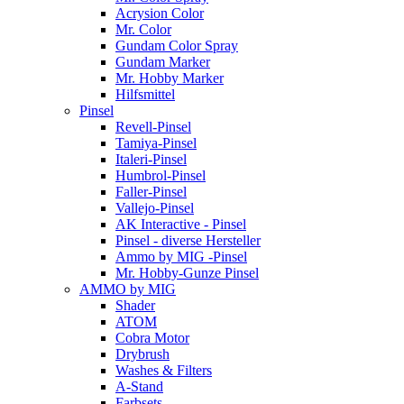
Acrysion Color
Mr. Color
Gundam Color Spray
Gundam Marker
Mr. Hobby Marker
Hilfsmittel
Pinsel
Revell-Pinsel
Tamiya-Pinsel
Italeri-Pinsel
Humbrol-Pinsel
Faller-Pinsel
Vallejo-Pinsel
AK Interactive - Pinsel
Pinsel - diverse Hersteller
Ammo by MIG -Pinsel
Mr. Hobby-Gunze Pinsel
AMMO by MIG
Shader
ATOM
Cobra Motor
Drybrush
Washes & Filters
A-Stand
Farbsets