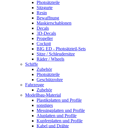
Photoätzteile
Sitzgurte
Resin
Bewaffnung
Maskierschablonen
Decals
3D-Decals
Propeller
Cockpit
BIG ED - Photoätzteil-Sets
Sitze / Schleudersitze
Räder / Wheels
Schiffe
Zubehör
Photoätzteile
Geschützrohre
Fahrzeuge
Zubehör
Modellbau-Material
Plastikplatten und Profile
sonstiges
Messingplatten und Profile
Aluplatten und Profile
Kupferplatten und Profile
Kabel und Drähte