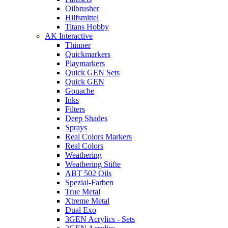
Oilbrusher
Hilfsmittel
Titans Hobby
AK Interactive
Thinner
Quickmarkers
Playmarkers
Quick GEN Sets
Quick GEN
Gouache
Inks
Filters
Deep Shades
Sprays
Real Colors Markers
Real Colors
Weathering
Weathering Stifte
ABT 502 Oils
Spezial-Farben
True Metal
Xtreme Metal
Dual Exo
3GEN Acrylics - Sets