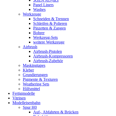
3GEN Acrylics
Panel Liners
Washes
Werkzeuge
Schneiden & Trennen
Schleifen & Polieren
Pinzetten & Zangen
Bohrer
Werkzeug-Sets
weitere Werkzeuge
Airbrush
Airbrush-Pistolen
Airbrush-Kompressoren
Airbrush-Zubehör
Maskingtapes
Kleber
Grundierungen
Pigmente & Texturen
Weathering Sets
Hilfsmittel
Fertigmodelle
Vitrinen
Modelleisenbahn
Spur H0
Auf-, Abfahrten & Brücken