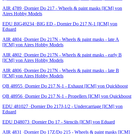
AIR 4789 ·Dornier Do 217 - Wheels & paint masks [ICM] von
Aires Hobby Models
EDU BIG49234 ·BIG ED - Dornier Do 217 N-1 [ICM] von
Eduard
AIR 4804 ·Dornier Do 217N - Wheels & paint masks - late A
[ICM] von Aires Hobby Models
AIR 4802 ·Dornier Do 217N - Wheels & paint masks - early B
[ICM] von Aires Hobby Models
AIR 4806 ·Dornier Do 217N - Wheels & paint masks - late B
[ICM] von Aires Hobby Models
QB 48955 ·Dornier Do 217 N-1 - Exhaust [ICM] von Quickboost
QB 48956 ·Dornier Do 217 N-1 - Propellers [ICM] von Quickboost
EDU 481027 ·Dornier Do 217J-1/2 - Undercarriage [ICM] von
Eduard
EDU D48073 ·Dornier Do 17 - Stencils [ICM] von Eduard
AIR 4831 ·Dornier Do 17Z/Do 215 - Wheels & paint masks [ICM]