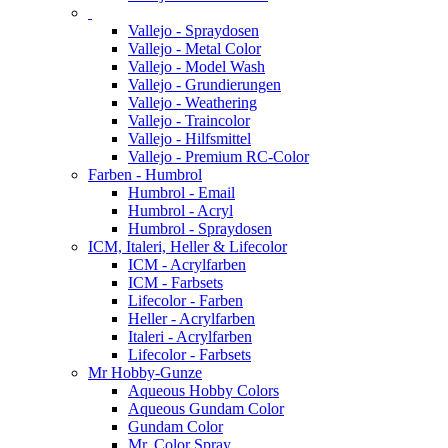
Vallejo - Spraydosen
Vallejo - Metal Color
Vallejo - Model Wash
Vallejo - Grundierungen
Vallejo - Weathering
Vallejo - Traincolor
Vallejo - Hilfsmittel
Vallejo - Premium RC-Color
Farben - Humbrol
Humbrol - Email
Humbrol - Acryl
Humbrol - Spraydosen
ICM, Italeri, Heller & Lifecolor
ICM - Acrylfarben
ICM - Farbsets
Lifecolor - Farben
Heller - Acrylfarben
Italeri - Acrylfarben
Lifecolor - Farbsets
Mr Hobby-Gunze
Aqueous Hobby Colors
Aqueous Gundam Color
Gundam Color
Mr. Color Spray