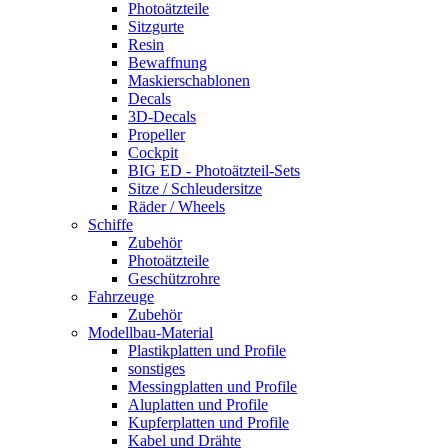
Photoätzteile
Sitzgurte
Resin
Bewaffnung
Maskierschablonen
Decals
3D-Decals
Propeller
Cockpit
BIG ED - Photoätzteil-Sets
Sitze / Schleudersitze
Räder / Wheels
Schiffe
Zubehör
Photoätzteile
Geschützrohre
Fahrzeuge
Zubehör
Modellbau-Material
Plastikplatten und Profile
sonstiges
Messingplatten und Profile
Aluplatten und Profile
Kupferplatten und Profile
Kabel und Drähte