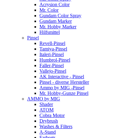
Acrysion Color
Mr. Color
Gundam Color Spray
Gundam Marker
Mr. Hobby Marker
Hilfsmittel
Pinsel
Revell-Pinsel
Tamiya-Pinsel
Italeri-Pinsel
Humbrol-Pinsel
Faller-Pinsel
Vallejo-Pinsel
AK Interactive - Pinsel
Pinsel - diverse Hersteller
Ammo by MIG -Pinsel
Mr. Hobby-Gunze Pinsel
AMMO by MIG
Shader
ATOM
Cobra Motor
Drybrush
Washes & Filters
A-Stand
Farbsets