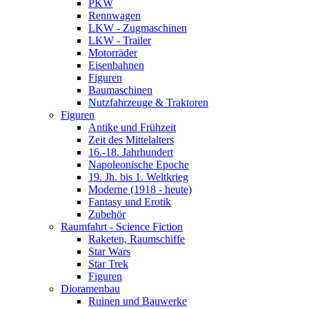
PKW
Rennwagen
LKW - Zugmaschinen
LKW - Trailer
Motorräder
Eisenbahnen
Figuren
Baumaschinen
Nutzfahrzeuge & Traktoren
Figuren
Antike und Frühzeit
Zeit des Mittelalters
16.-18. Jahrhundert
Napoleonische Epoche
19. Jh. bis 1. Weltkrieg
Moderne (1918 - heute)
Fantasy und Erotik
Zubehör
Raumfahrt - Science Fiction
Raketen, Raumschiffe
Star Wars
Star Trek
Figuren
Dioramenbau
Ruinen und Bauwerke