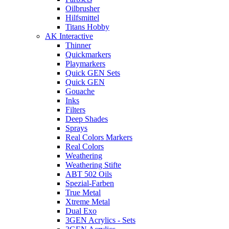
Oilbrusher
Hilfsmittel
Titans Hobby
AK Interactive
Thinner
Quickmarkers
Playmarkers
Quick GEN Sets
Quick GEN
Gouache
Inks
Filters
Deep Shades
Sprays
Real Colors Markers
Real Colors
Weathering
Weathering Stifte
ABT 502 Oils
Spezial-Farben
True Metal
Xtreme Metal
Dual Exo
3GEN Acrylics - Sets