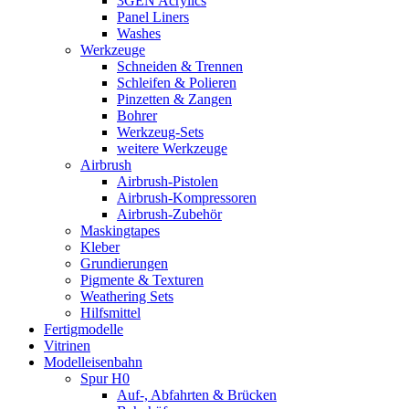
3GEN Acrylics
Panel Liners
Washes
Werkzeuge
Schneiden & Trennen
Schleifen & Polieren
Pinzetten & Zangen
Bohrer
Werkzeug-Sets
weitere Werkzeuge
Airbrush
Airbrush-Pistolen
Airbrush-Kompressoren
Airbrush-Zubehör
Maskingtapes
Kleber
Grundierungen
Pigmente & Texturen
Weathering Sets
Hilfsmittel
Fertigmodelle
Vitrinen
Modelleisenbahn
Spur H0
Auf-, Abfahrten & Brücken