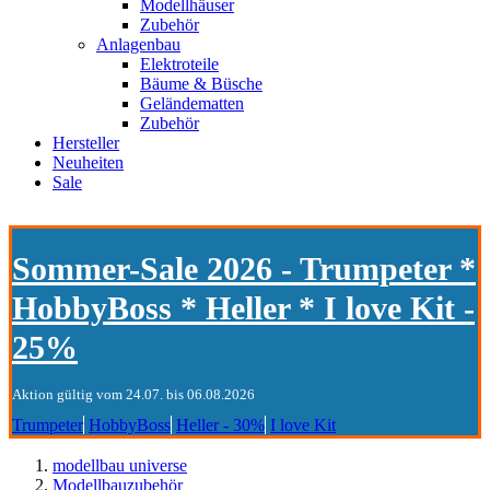
Modellhäuser
Zubehör
Anlagenbau
Elektroteile
Bäume & Büsche
Geländematten
Zubehör
Hersteller
Neuheiten
Sale
Sommer-Sale 2026 - Trumpeter *
HobbyBoss * Heller * I love Kit -
25%
Aktion gültig vom 24.07. bis 06.08.2026
Trumpeter
HobbyBoss
Heller - 30%
I love Kit
modellbau universe
Modellbauzubehör