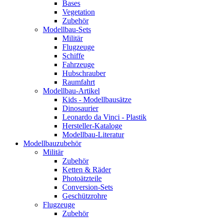
Bases
Vegetation
Zubehör
Modellbau-Sets
Militär
Flugzeuge
Schiffe
Fahrzeuge
Hubschrauber
Raumfahrt
Modellbau-Artikel
Kids - Modellbausätze
Dinosaurier
Leonardo da Vinci - Plastik
Hersteller-Kataloge
Modellbau-Literatur
Modellbauzubehör
Militär
Zubehör
Ketten & Räder
Photoätzteile
Conversion-Sets
Geschützrohre
Flugzeuge
Zubehör