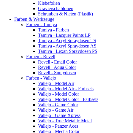
Klebefolien
Gravierschablonen
Schrauben & Nieten (Plastik)
Farben & Werkzeuge
Farben - Tamiya
Tamiya - Farben
Tamiya - Lacquer Paints LP
Tamiya - Acryl Spraydosen TS
Tamiya - Acryl Spraydosen AS
Tamiya - Lexan Spraydosen PS
Farben - Revell
Revell - Email Color
Revell - Aqua Color
Revell - Spraydosen
Farben - Vallejo
Vallejo - Model Air
Vallejo - Model Air - Farbsets
Vallejo - Model Color
Vallejo - Model Color - Farbsets
Vallejo - Game Color
Vallejo - Game Air
Vallejo - Game Xpress
Vallejo - True Metallic Metal
Vallejo - Panzer Aces
Vallejo - Mecha Color