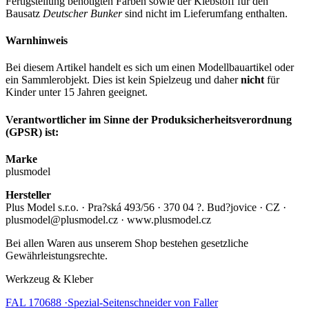
Fertigstellung benötigten Farben sowie der Klebstoff für den
Bausatz
Deutscher Bunker
sind nicht im Lieferumfang enthalten.
Warnhinweis
Bei diesem Artikel handelt es sich um einen Modellbauartikel oder
ein Sammlerobjekt. Dies ist kein Spielzeug und daher
nicht
für
Kinder unter 15 Jahren geeignet.
Verantwortlicher im Sinne der Produksicherheitsverordnung
(GPSR) ist:
Marke
plusmodel
Hersteller
Plus Model s.r.o. · Pra?ská 493/56 · 370 04 ?. Bud?jovice · CZ ·
plusmodel@plusmodel.cz · www.plusmodel.cz
Bei allen Waren aus unserem Shop bestehen gesetzliche
Gewährleistungsrechte.
Werkzeug & Kleber
FAL 170688 ·Spezial-Seitenschneider von Faller