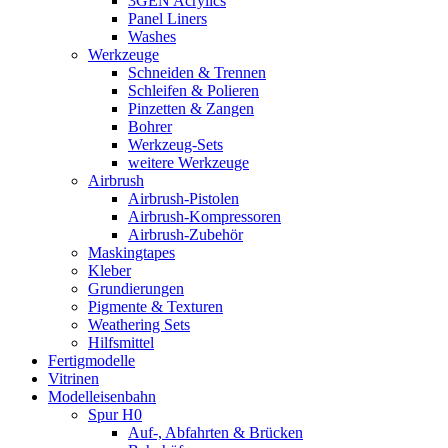
3GEN Acrylics
Panel Liners
Washes
Werkzeuge
Schneiden & Trennen
Schleifen & Polieren
Pinzetten & Zangen
Bohrer
Werkzeug-Sets
weitere Werkzeuge
Airbrush
Airbrush-Pistolen
Airbrush-Kompressoren
Airbrush-Zubehör
Maskingtapes
Kleber
Grundierungen
Pigmente & Texturen
Weathering Sets
Hilfsmittel
Fertigmodelle
Vitrinen
Modelleisenbahn
Spur H0
Auf-, Abfahrten & Brücken