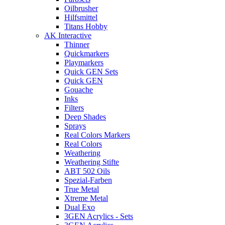
Oilbrusher
Hilfsmittel
Titans Hobby
AK Interactive
Thinner
Quickmarkers
Playmarkers
Quick GEN Sets
Quick GEN
Gouache
Inks
Filters
Deep Shades
Sprays
Real Colors Markers
Real Colors
Weathering
Weathering Stifte
ABT 502 Oils
Spezial-Farben
True Metal
Xtreme Metal
Dual Exo
3GEN Acrylics - Sets