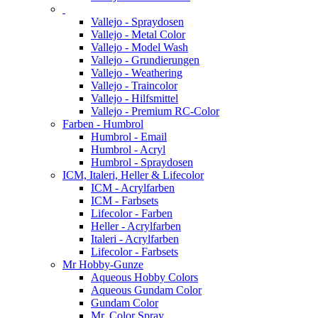
Vallejo - Spraydosen
Vallejo - Metal Color
Vallejo - Model Wash
Vallejo - Grundierungen
Vallejo - Weathering
Vallejo - Traincolor
Vallejo - Hilfsmittel
Vallejo - Premium RC-Color
Farben - Humbrol
Humbrol - Email
Humbrol - Acryl
Humbrol - Spraydosen
ICM, Italeri, Heller & Lifecolor
ICM - Acrylfarben
ICM - Farbsets
Lifecolor - Farben
Heller - Acrylfarben
Italeri - Acrylfarben
Lifecolor - Farbsets
Mr Hobby-Gunze
Aqueous Hobby Colors
Aqueous Gundam Color
Gundam Color
Mr. Color Spray