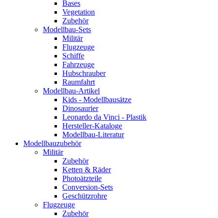
Bases
Vegetation
Zubehör
Modellbau-Sets
Militär
Flugzeuge
Schiffe
Fahrzeuge
Hubschrauber
Raumfahrt
Modellbau-Artikel
Kids - Modellbausätze
Dinosaurier
Leonardo da Vinci - Plastik
Hersteller-Kataloge
Modellbau-Literatur
Modellbauzubehör
Militär
Zubehör
Ketten & Räder
Photoätzteile
Conversion-Sets
Geschützrohre
Flugzeuge
Zubehör