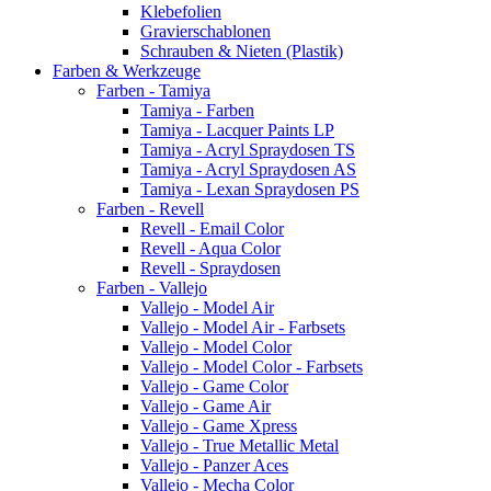
Klebefolien
Gravierschablonen
Schrauben & Nieten (Plastik)
Farben & Werkzeuge
Farben - Tamiya
Tamiya - Farben
Tamiya - Lacquer Paints LP
Tamiya - Acryl Spraydosen TS
Tamiya - Acryl Spraydosen AS
Tamiya - Lexan Spraydosen PS
Farben - Revell
Revell - Email Color
Revell - Aqua Color
Revell - Spraydosen
Farben - Vallejo
Vallejo - Model Air
Vallejo - Model Air - Farbsets
Vallejo - Model Color
Vallejo - Model Color - Farbsets
Vallejo - Game Color
Vallejo - Game Air
Vallejo - Game Xpress
Vallejo - True Metallic Metal
Vallejo - Panzer Aces
Vallejo - Mecha Color