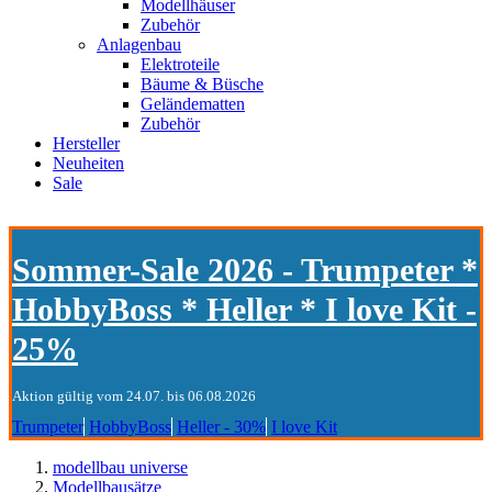
Modellhäuser
Zubehör
Anlagenbau
Elektroteile
Bäume & Büsche
Geländematten
Zubehör
Hersteller
Neuheiten
Sale
Sommer-Sale 2026 - Trumpeter *
HobbyBoss * Heller * I love Kit -
25%
Aktion gültig vom 24.07. bis 06.08.2026
Trumpeter
HobbyBoss
Heller - 30%
I love Kit
modellbau universe
Modellbausätze