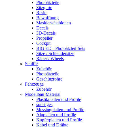
Photoätzteile
Sitzgurte
Resin
Bewaffnung
Maskierschablonen
Decals
3D-Decals
Propeller
Cockpit
BIG ED - Photoätzteil-Sets
Sitze / Schleudersitze
Räder / Wheels
Schiffe
Zubehör
Photoätzteile
Geschützrohre
Fahrzeuge
Zubehör
Modellbau-Material
Plastikplatten und Profile
sonstiges
Messingplatten und Profile
Aluplatten und Profile
Kupferplatten und Profile
Kabel und Drähte