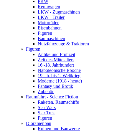
PKW
Rennwagen
LKW - Zugmaschinen
LKW - Trailer
Motorräder
Eisenbahnen
Figuren
Baumaschinen
Nutzfahrzeuge & Traktoren
Figuren
Antike und Frühzeit
Zeit des Mittelalters
16.-18. Jahrhundert
Napoleonische Epoche
19. Jh. bis 1. Weltkrieg
Moderne (1918 - heute)
Fantasy und Erotik
Zubehör
Raumfahrt - Science Fiction
Raketen, Raumschiffe
Star Wars
Star Trek
Figuren
Dioramenbau
Ruinen und Bauwerke