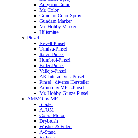
Acrysion Color
Mr. Color
Gundam Color Spray
Gundam Marker
Mr. Hobby Marker
Hilfsmittel
Pinsel
Revell-Pinsel
Tamiya-Pinsel
Italeri-Pinsel
Humbrol-Pinsel
Faller-Pinsel
Vallejo-Pinsel
AK Interactive - Pinsel
Pinsel - diverse Hersteller
Ammo by MIG -Pinsel
Mr. Hobby-Gunze Pinsel
AMMO by MIG
Shader
ATOM
Cobra Motor
Drybrush
Washes & Filters
A-Stand
Farbsets