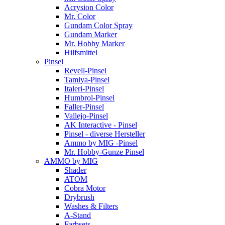
Acrysion Color
Mr. Color
Gundam Color Spray
Gundam Marker
Mr. Hobby Marker
Hilfsmittel
Pinsel
Revell-Pinsel
Tamiya-Pinsel
Italeri-Pinsel
Humbrol-Pinsel
Faller-Pinsel
Vallejo-Pinsel
AK Interactive - Pinsel
Pinsel - diverse Hersteller
Ammo by MIG -Pinsel
Mr. Hobby-Gunze Pinsel
AMMO by MIG
Shader
ATOM
Cobra Motor
Drybrush
Washes & Filters
A-Stand
Farbsets