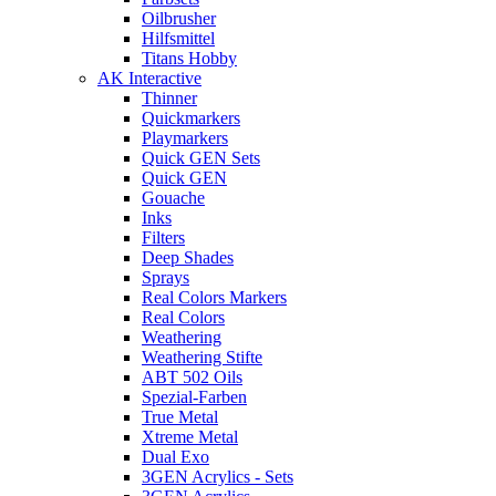
Oilbrusher
Hilfsmittel
Titans Hobby
AK Interactive
Thinner
Quickmarkers
Playmarkers
Quick GEN Sets
Quick GEN
Gouache
Inks
Filters
Deep Shades
Sprays
Real Colors Markers
Real Colors
Weathering
Weathering Stifte
ABT 502 Oils
Spezial-Farben
True Metal
Xtreme Metal
Dual Exo
3GEN Acrylics - Sets