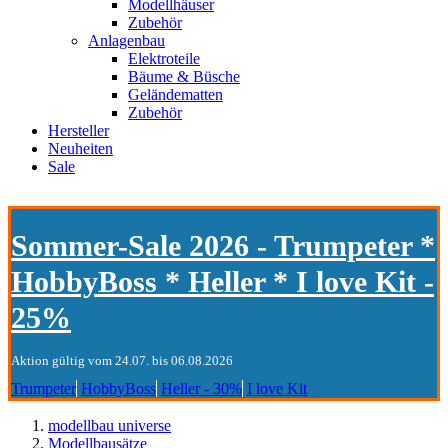
Modellhäuser
Zubehör
Anlagenbau
Elektroteile
Bäume & Büsche
Geländematten
Zubehör
Hersteller
Neuheiten
Sale
Sommer-Sale 2026 - Trumpeter *
HobbyBoss * Heller * I love Kit -
25%
Aktion gültig vom 24.07. bis 06.08.2026
Trumpeter
HobbyBoss
Heller - 30%
I love Kit
modellbau universe
Modellbausätze