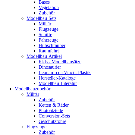
Bases
Vegetation
Zubehör
Modellbau-Sets
Militär
Flugzeuge
Schiffe
Fahrzeuge
Hubschrauber
Raumfahrt
Modellbau-Artikel
Kids - Modellbausätze
Dinosaurier
Leonardo da Vinci - Plastik
Hersteller-Kataloge
Modellbau-Literatur
Modellbauzubehör
Militär
Zubehör
Ketten & Räder
Photoätzteile
Conversion-Sets
Geschützrohre
Flugzeuge
Zubehör