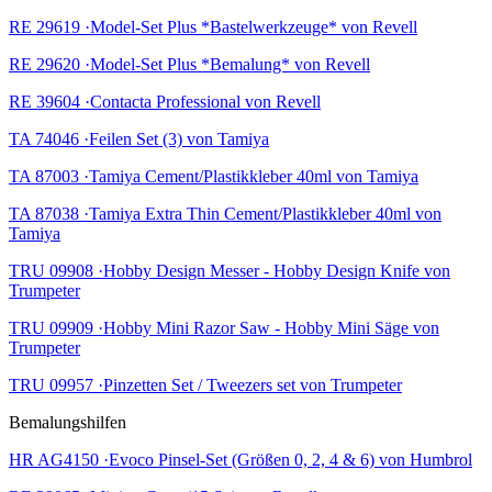
RE 29619 ·Model-Set Plus *Bastelwerkzeuge* von Revell
RE 29620 ·Model-Set Plus *Bemalung* von Revell
RE 39604 ·Contacta Professional von Revell
TA 74046 ·Feilen Set (3) von Tamiya
TA 87003 ·Tamiya Cement/Plastikkleber 40ml von Tamiya
TA 87038 ·Tamiya Extra Thin Cement/Plastikkleber 40ml von
Tamiya
TRU 09908 ·Hobby Design Messer - Hobby Design Knife von
Trumpeter
TRU 09909 ·Hobby Mini Razor Saw - Hobby Mini Säge von
Trumpeter
TRU 09957 ·Pinzetten Set / Tweezers set von Trumpeter
Bemalungshilfen
HR AG4150 ·Evoco Pinsel-Set (Größen 0, 2, 4 & 6) von Humbrol