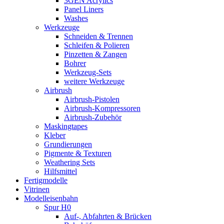
3GEN Acrylics
Panel Liners
Washes
Werkzeuge
Schneiden & Trennen
Schleifen & Polieren
Pinzetten & Zangen
Bohrer
Werkzeug-Sets
weitere Werkzeuge
Airbrush
Airbrush-Pistolen
Airbrush-Kompressoren
Airbrush-Zubehör
Maskingtapes
Kleber
Grundierungen
Pigmente & Texturen
Weathering Sets
Hilfsmittel
Fertigmodelle
Vitrinen
Modelleisenbahn
Spur H0
Auf-, Abfahrten & Brücken