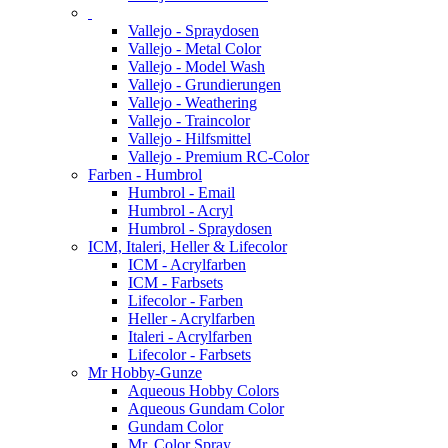
Vallejo - Spraydosen
Vallejo - Metal Color
Vallejo - Model Wash
Vallejo - Grundierungen
Vallejo - Weathering
Vallejo - Traincolor
Vallejo - Hilfsmittel
Vallejo - Premium RC-Color
Farben - Humbrol
Humbrol - Email
Humbrol - Acryl
Humbrol - Spraydosen
ICM, Italeri, Heller & Lifecolor
ICM - Acrylfarben
ICM - Farbsets
Lifecolor - Farben
Heller - Acrylfarben
Italeri - Acrylfarben
Lifecolor - Farbsets
Mr Hobby-Gunze
Aqueous Hobby Colors
Aqueous Gundam Color
Gundam Color
Mr. Color Spray