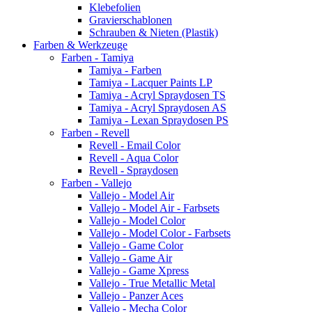
Klebefolien
Gravierschablonen
Schrauben & Nieten (Plastik)
Farben & Werkzeuge
Farben - Tamiya
Tamiya - Farben
Tamiya - Lacquer Paints LP
Tamiya - Acryl Spraydosen TS
Tamiya - Acryl Spraydosen AS
Tamiya - Lexan Spraydosen PS
Farben - Revell
Revell - Email Color
Revell - Aqua Color
Revell - Spraydosen
Farben - Vallejo
Vallejo - Model Air
Vallejo - Model Air - Farbsets
Vallejo - Model Color
Vallejo - Model Color - Farbsets
Vallejo - Game Color
Vallejo - Game Air
Vallejo - Game Xpress
Vallejo - True Metallic Metal
Vallejo - Panzer Aces
Vallejo - Mecha Color