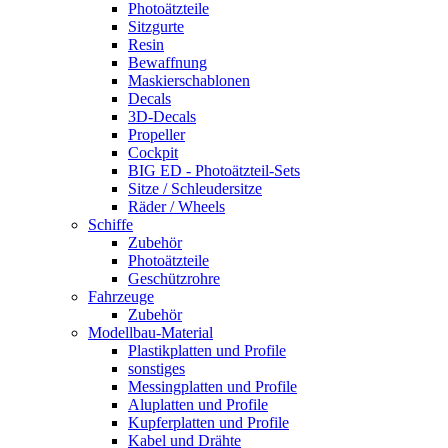
Photoätzteile
Sitzgurte
Resin
Bewaffnung
Maskierschablonen
Decals
3D-Decals
Propeller
Cockpit
BIG ED - Photoätzteil-Sets
Sitze / Schleudersitze
Räder / Wheels
Schiffe
Zubehör
Photoätzteile
Geschützrohre
Fahrzeuge
Zubehör
Modellbau-Material
Plastikplatten und Profile
sonstiges
Messingplatten und Profile
Aluplatten und Profile
Kupferplatten und Profile
Kabel und Drähte