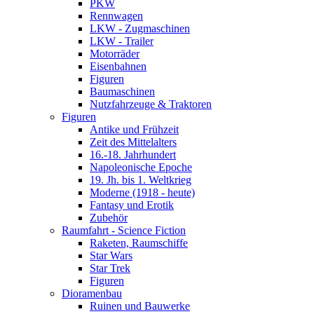
PKW
Rennwagen
LKW - Zugmaschinen
LKW - Trailer
Motorräder
Eisenbahnen
Figuren
Baumaschinen
Nutzfahrzeuge & Traktoren
Figuren
Antike und Frühzeit
Zeit des Mittelalters
16.-18. Jahrhundert
Napoleonische Epoche
19. Jh. bis 1. Weltkrieg
Moderne (1918 - heute)
Fantasy und Erotik
Zubehör
Raumfahrt - Science Fiction
Raketen, Raumschiffe
Star Wars
Star Trek
Figuren
Dioramenbau
Ruinen und Bauwerke