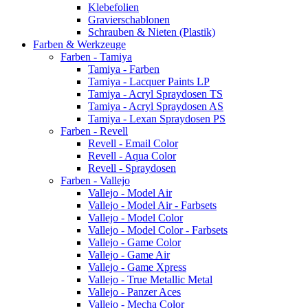
Klebefolien
Gravierschablonen
Schrauben & Nieten (Plastik)
Farben & Werkzeuge
Farben - Tamiya
Tamiya - Farben
Tamiya - Lacquer Paints LP
Tamiya - Acryl Spraydosen TS
Tamiya - Acryl Spraydosen AS
Tamiya - Lexan Spraydosen PS
Farben - Revell
Revell - Email Color
Revell - Aqua Color
Revell - Spraydosen
Farben - Vallejo
Vallejo - Model Air
Vallejo - Model Air - Farbsets
Vallejo - Model Color
Vallejo - Model Color - Farbsets
Vallejo - Game Color
Vallejo - Game Air
Vallejo - Game Xpress
Vallejo - True Metallic Metal
Vallejo - Panzer Aces
Vallejo - Mecha Color