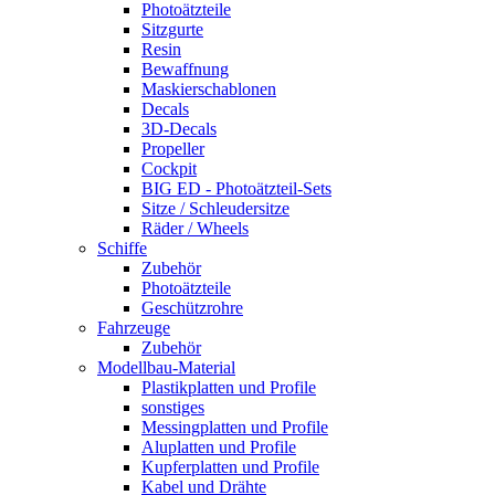
Photoätzteile
Sitzgurte
Resin
Bewaffnung
Maskierschablonen
Decals
3D-Decals
Propeller
Cockpit
BIG ED - Photoätzteil-Sets
Sitze / Schleudersitze
Räder / Wheels
Schiffe
Zubehör
Photoätzteile
Geschützrohre
Fahrzeuge
Zubehör
Modellbau-Material
Plastikplatten und Profile
sonstiges
Messingplatten und Profile
Aluplatten und Profile
Kupferplatten und Profile
Kabel und Drähte