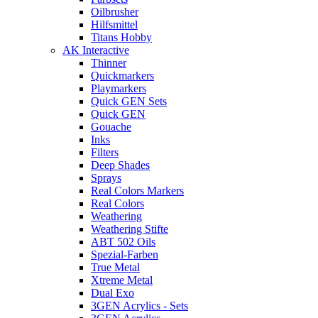
Oilbrusher
Hilfsmittel
Titans Hobby
AK Interactive
Thinner
Quickmarkers
Playmarkers
Quick GEN Sets
Quick GEN
Gouache
Inks
Filters
Deep Shades
Sprays
Real Colors Markers
Real Colors
Weathering
Weathering Stifte
ABT 502 Oils
Spezial-Farben
True Metal
Xtreme Metal
Dual Exo
3GEN Acrylics - Sets