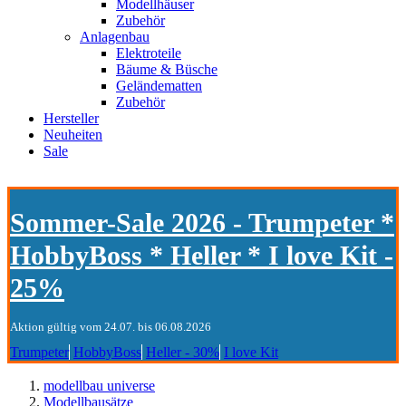
Modellhäuser
Zubehör
Anlagenbau
Elektroteile
Bäume & Büsche
Geländematten
Zubehör
Hersteller
Neuheiten
Sale
Sommer-Sale 2026 - Trumpeter *
HobbyBoss * Heller * I love Kit -
25%
Aktion gültig vom 24.07. bis 06.08.2026
Trumpeter
HobbyBoss
Heller - 30%
I love Kit
modellbau universe
Modellbausätze