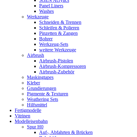
3GEN Acrylics
Panel Liners
Washes
Werkzeuge
Schneiden & Trennen
Schleifen & Polieren
Pinzetten & Zangen
Bohrer
Werkzeug-Sets
weitere Werkzeuge
Airbrush
Airbrush-Pistolen
Airbrush-Kompressoren
Airbrush-Zubehör
Maskingtapes
Kleber
Grundierungen
Pigmente & Texturen
Weathering Sets
Hilfsmittel
Fertigmodelle
Vitrinen
Modelleisenbahn
Spur H0
Auf-, Abfahrten & Brücken