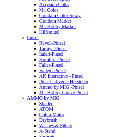
Acrysion Color
Mr. Color
Gundam Color Spray
Gundam Marker
Mr. Hobby Marker
Hilfsmittel
Pinsel
Revell-Pinsel
Tamiya-Pinsel
Italeri-Pinsel
Humbrol-Pinsel
Faller-Pinsel
Vallejo-Pinsel
AK Interactive - Pinsel
Pinsel - diverse Hersteller
Ammo by MIG -Pinsel
Mr. Hobby-Gunze Pinsel
AMMO by MIG
Shader
ATOM
Cobra Motor
Drybrush
Washes & Filters
A-Stand
Farbsets