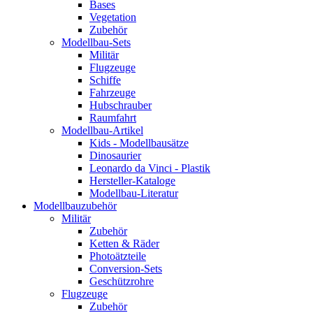
Bases
Vegetation
Zubehör
Modellbau-Sets
Militär
Flugzeuge
Schiffe
Fahrzeuge
Hubschrauber
Raumfahrt
Modellbau-Artikel
Kids - Modellbausätze
Dinosaurier
Leonardo da Vinci - Plastik
Hersteller-Kataloge
Modellbau-Literatur
Modellbauzubehör
Militär
Zubehör
Ketten & Räder
Photoätzteile
Conversion-Sets
Geschützrohre
Flugzeuge
Zubehör