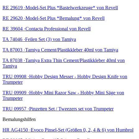
RE 29619 ·Model-Set Plus *Bastelwerkzeuge* von Revell
RE 29620 ·Model-Set Plus *Bemalung* von Revell
RE 39604 ·Contacta Professional von Revell
TA 74046 ·Feilen Set (3) von Tamiya
TA 87003 ·Tamiya Cement/Plastikkleber 40ml von Tamiya
TA 87038 ·Tamiya Extra Thin Cement/Plastikkleber 40ml von
Tamiya
TRU 09908 ·Hobby Design Messer - Hobby Design Knife von
Trumpeter
TRU 09909 ·Hobby Mini Razor Saw - Hobby Mini Säge von
Trumpeter
TRU 09957 ·Pinzetten Set / Tweezers set von Trumpeter
Bemalungshilfen
HR AG4150 ·Evoco Pinsel-Set (Größen 0, 2, 4 & 6) von Humbrol