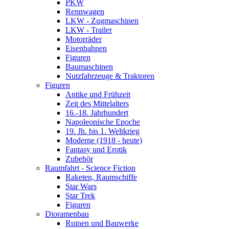
PKW
Rennwagen
LKW - Zugmaschinen
LKW - Trailer
Motorräder
Eisenbahnen
Figuren
Baumaschinen
Nutzfahrzeuge & Traktoren
Figuren
Antike und Frühzeit
Zeit des Mittelalters
16.-18. Jahrhundert
Napoleonische Epoche
19. Jh. bis 1. Weltkrieg
Moderne (1918 - heute)
Fantasy und Erotik
Zubehör
Raumfahrt - Science Fiction
Raketen, Raumschiffe
Star Wars
Star Trek
Figuren
Dioramenbau
Ruinen und Bauwerke