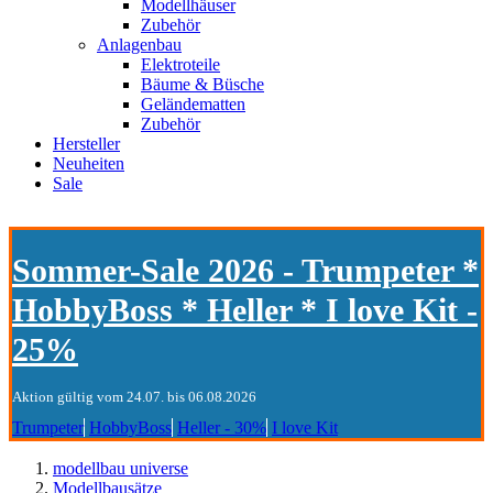
Modellhäuser
Zubehör
Anlagenbau
Elektroteile
Bäume & Büsche
Geländematten
Zubehör
Hersteller
Neuheiten
Sale
Sommer-Sale 2026 - Trumpeter *
HobbyBoss * Heller * I love Kit -
25%
Aktion gültig vom 24.07. bis 06.08.2026
Trumpeter
HobbyBoss
Heller - 30%
I love Kit
modellbau universe
Modellbausätze