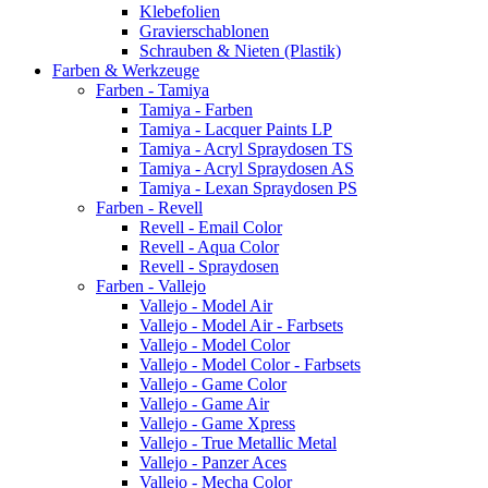
Klebefolien
Gravierschablonen
Schrauben & Nieten (Plastik)
Farben & Werkzeuge
Farben - Tamiya
Tamiya - Farben
Tamiya - Lacquer Paints LP
Tamiya - Acryl Spraydosen TS
Tamiya - Acryl Spraydosen AS
Tamiya - Lexan Spraydosen PS
Farben - Revell
Revell - Email Color
Revell - Aqua Color
Revell - Spraydosen
Farben - Vallejo
Vallejo - Model Air
Vallejo - Model Air - Farbsets
Vallejo - Model Color
Vallejo - Model Color - Farbsets
Vallejo - Game Color
Vallejo - Game Air
Vallejo - Game Xpress
Vallejo - True Metallic Metal
Vallejo - Panzer Aces
Vallejo - Mecha Color