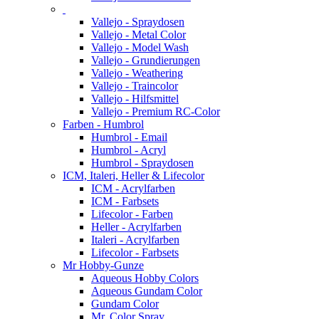
Vallejo - Spraydosen
Vallejo - Metal Color
Vallejo - Model Wash
Vallejo - Grundierungen
Vallejo - Weathering
Vallejo - Traincolor
Vallejo - Hilfsmittel
Vallejo - Premium RC-Color
Farben - Humbrol
Humbrol - Email
Humbrol - Acryl
Humbrol - Spraydosen
ICM, Italeri, Heller & Lifecolor
ICM - Acrylfarben
ICM - Farbsets
Lifecolor - Farben
Heller - Acrylfarben
Italeri - Acrylfarben
Lifecolor - Farbsets
Mr Hobby-Gunze
Aqueous Hobby Colors
Aqueous Gundam Color
Gundam Color
Mr. Color Spray