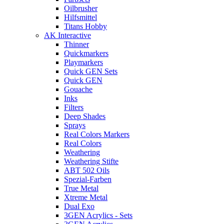
Oilbrusher
Hilfsmittel
Titans Hobby
AK Interactive
Thinner
Quickmarkers
Playmarkers
Quick GEN Sets
Quick GEN
Gouache
Inks
Filters
Deep Shades
Sprays
Real Colors Markers
Real Colors
Weathering
Weathering Stifte
ABT 502 Oils
Spezial-Farben
True Metal
Xtreme Metal
Dual Exo
3GEN Acrylics - Sets