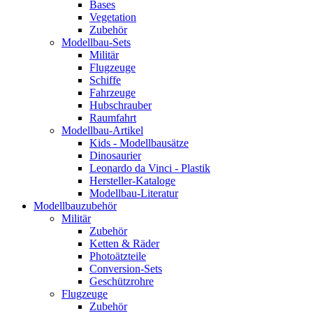
Bases
Vegetation
Zubehör
Modellbau-Sets
Militär
Flugzeuge
Schiffe
Fahrzeuge
Hubschrauber
Raumfahrt
Modellbau-Artikel
Kids - Modellbausätze
Dinosaurier
Leonardo da Vinci - Plastik
Hersteller-Kataloge
Modellbau-Literatur
Modellbauzubehör
Militär
Zubehör
Ketten & Räder
Photoätzteile
Conversion-Sets
Geschützrohre
Flugzeuge
Zubehör