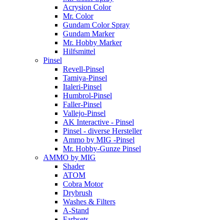
Acrysion Color
Mr. Color
Gundam Color Spray
Gundam Marker
Mr. Hobby Marker
Hilfsmittel
Pinsel
Revell-Pinsel
Tamiya-Pinsel
Italeri-Pinsel
Humbrol-Pinsel
Faller-Pinsel
Vallejo-Pinsel
AK Interactive - Pinsel
Pinsel - diverse Hersteller
Ammo by MIG -Pinsel
Mr. Hobby-Gunze Pinsel
AMMO by MIG
Shader
ATOM
Cobra Motor
Drybrush
Washes & Filters
A-Stand
Farbsets