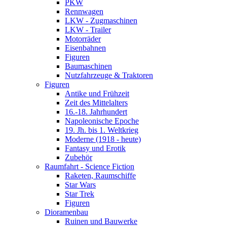
PKW
Rennwagen
LKW - Zugmaschinen
LKW - Trailer
Motorräder
Eisenbahnen
Figuren
Baumaschinen
Nutzfahrzeuge & Traktoren
Figuren
Antike und Frühzeit
Zeit des Mittelalters
16.-18. Jahrhundert
Napoleonische Epoche
19. Jh. bis 1. Weltkrieg
Moderne (1918 - heute)
Fantasy und Erotik
Zubehör
Raumfahrt - Science Fiction
Raketen, Raumschiffe
Star Wars
Star Trek
Figuren
Dioramenbau
Ruinen und Bauwerke