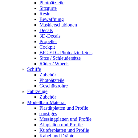
Photoätzteile
Sitzgurte
Resin
Bewaffnung
Maskierschablonen
Decals
3D-Decals
Propeller
Cockpit
BIG ED - Photoätzteil-Sets
Sitze / Schleudersitze
Räder / Wheels
Schiffe
Zubehör
Photoätzteile
Geschützrohre
Fahrzeuge
Zubehör
Modellbau-Material
Plastikplatten und Profile
sonstiges
Messingplatten und Profile
Aluplatten und Profile
Kupferplatten und Profile
Kabel und Drähte