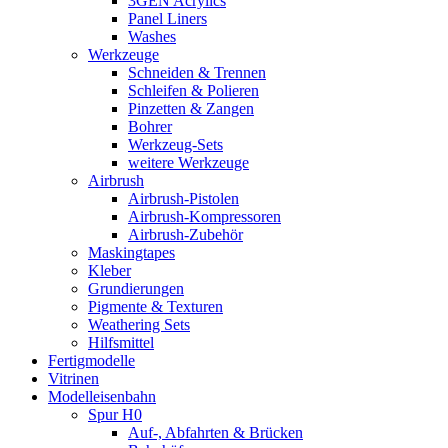
3GEN Acrylics
Panel Liners
Washes
Werkzeuge
Schneiden & Trennen
Schleifen & Polieren
Pinzetten & Zangen
Bohrer
Werkzeug-Sets
weitere Werkzeuge
Airbrush
Airbrush-Pistolen
Airbrush-Kompressoren
Airbrush-Zubehör
Maskingtapes
Kleber
Grundierungen
Pigmente & Texturen
Weathering Sets
Hilfsmittel
Fertigmodelle
Vitrinen
Modelleisenbahn
Spur H0
Auf-, Abfahrten & Brücken