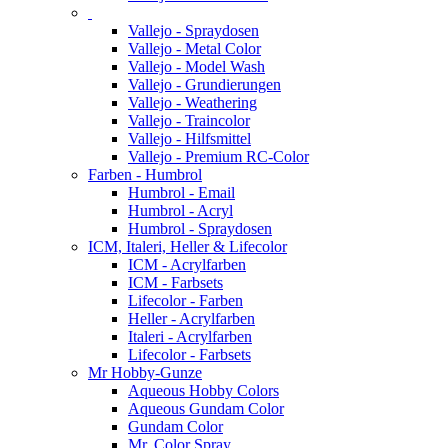
Vallejo - Spraydosen
Vallejo - Metal Color
Vallejo - Model Wash
Vallejo - Grundierungen
Vallejo - Weathering
Vallejo - Traincolor
Vallejo - Hilfsmittel
Vallejo - Premium RC-Color
Farben - Humbrol
Humbrol - Email
Humbrol - Acryl
Humbrol - Spraydosen
ICM, Italeri, Heller & Lifecolor
ICM - Acrylfarben
ICM - Farbsets
Lifecolor - Farben
Heller - Acrylfarben
Italeri - Acrylfarben
Lifecolor - Farbsets
Mr Hobby-Gunze
Aqueous Hobby Colors
Aqueous Gundam Color
Gundam Color
Mr. Color Spray