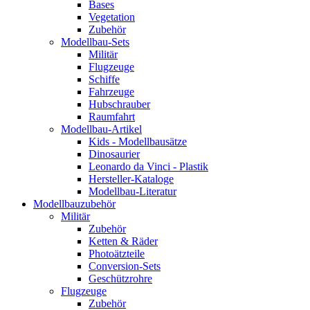
Bases
Vegetation
Zubehör
Modellbau-Sets
Militär
Flugzeuge
Schiffe
Fahrzeuge
Hubschrauber
Raumfahrt
Modellbau-Artikel
Kids - Modellbausätze
Dinosaurier
Leonardo da Vinci - Plastik
Hersteller-Kataloge
Modellbau-Literatur
Modellbauzubehör
Militär
Zubehör
Ketten & Räder
Photoätzteile
Conversion-Sets
Geschützrohre
Flugzeuge
Zubehör