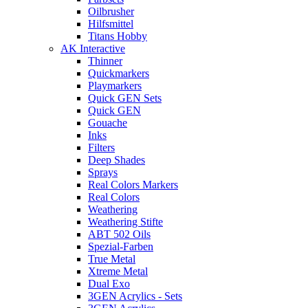
Oilbrusher
Hilfsmittel
Titans Hobby
AK Interactive
Thinner
Quickmarkers
Playmarkers
Quick GEN Sets
Quick GEN
Gouache
Inks
Filters
Deep Shades
Sprays
Real Colors Markers
Real Colors
Weathering
Weathering Stifte
ABT 502 Oils
Spezial-Farben
True Metal
Xtreme Metal
Dual Exo
3GEN Acrylics - Sets