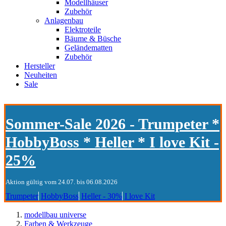
Modellhäuser
Zubehör
Anlagenbau
Elektroteile
Bäume & Büsche
Geländematten
Zubehör
Hersteller
Neuheiten
Sale
Sommer-Sale 2026 - Trumpeter *
HobbyBoss * Heller * I love Kit -
25%
Aktion gültig vom 24.07. bis 06.08.2026
Trumpeter
HobbyBoss
Heller - 30%
I love Kit
modellbau universe
Farben & Werkzeuge