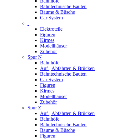
Bahnhöfe
Bahntechnische Bauten
Bäume & Büsche
Car System
Elektroteile
Figuren
Kirmes
Modellhäuser
Zubehör
Spur N
Bahnhöfe
Auf-, Abfahrten & Brücken
Bahntechnische Bauten
Car System
Figuren
Kirmes
Modellhäuser
Zubehör
Spur Z
Auf-, Abfahrten & Brücken
Bahnhöfe
Bahntechnische Bauten
Bäume & Büsche
Figuren