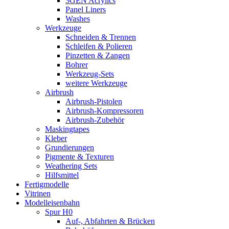
3GEN Acrylics
Panel Liners
Washes
Werkzeuge
Schneiden & Trennen
Schleifen & Polieren
Pinzetten & Zangen
Bohrer
Werkzeug-Sets
weitere Werkzeuge
Airbrush
Airbrush-Pistolen
Airbrush-Kompressoren
Airbrush-Zubehör
Maskingtapes
Kleber
Grundierungen
Pigmente & Texturen
Weathering Sets
Hilfsmittel
Fertigmodelle
Vitrinen
Modelleisenbahn
Spur H0
Auf-, Abfahrten & Brücken