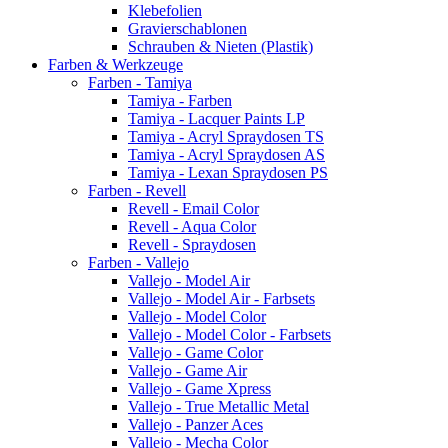
Klebefolien
Gravierschablonen
Schrauben & Nieten (Plastik)
Farben & Werkzeuge
Farben - Tamiya
Tamiya - Farben
Tamiya - Lacquer Paints LP
Tamiya - Acryl Spraydosen TS
Tamiya - Acryl Spraydosen AS
Tamiya - Lexan Spraydosen PS
Farben - Revell
Revell - Email Color
Revell - Aqua Color
Revell - Spraydosen
Farben - Vallejo
Vallejo - Model Air
Vallejo - Model Air - Farbsets
Vallejo - Model Color
Vallejo - Model Color - Farbsets
Vallejo - Game Color
Vallejo - Game Air
Vallejo - Game Xpress
Vallejo - True Metallic Metal
Vallejo - Panzer Aces
Vallejo - Mecha Color