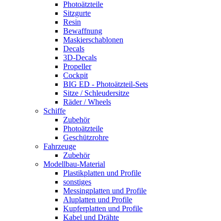
Photoätzteile
Sitzgurte
Resin
Bewaffnung
Maskierschablonen
Decals
3D-Decals
Propeller
Cockpit
BIG ED - Photoätzteil-Sets
Sitze / Schleudersitze
Räder / Wheels
Schiffe
Zubehör
Photoätzteile
Geschützrohre
Fahrzeuge
Zubehör
Modellbau-Material
Plastikplatten und Profile
sonstiges
Messingplatten und Profile
Aluplatten und Profile
Kupferplatten und Profile
Kabel und Drähte