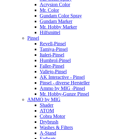
Acrysion Color
Mr. Color
Gundam Color Spray
Gundam Marker
Mr. Hobby Marker
Hilfsmittel
Pinsel
Revell-Pinsel
Tamiya-Pinsel
Italeri-Pinsel
Humbrol-Pinsel
Faller-Pinsel
Vallejo-Pinsel
AK Interactive - Pinsel
Pinsel - diverse Hersteller
Ammo by MIG -Pinsel
Mr. Hobby-Gunze Pinsel
AMMO by MIG
Shader
ATOM
Cobra Motor
Drybrush
Washes & Filters
A-Stand
Farbsets