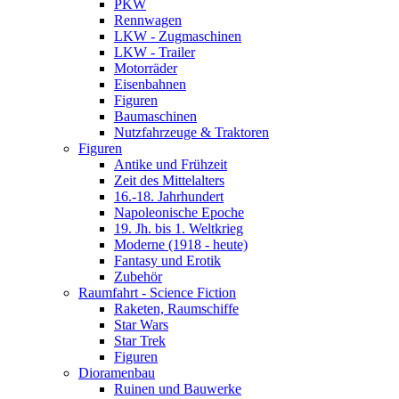
PKW
Rennwagen
LKW - Zugmaschinen
LKW - Trailer
Motorräder
Eisenbahnen
Figuren
Baumaschinen
Nutzfahrzeuge & Traktoren
Figuren
Antike und Frühzeit
Zeit des Mittelalters
16.-18. Jahrhundert
Napoleonische Epoche
19. Jh. bis 1. Weltkrieg
Moderne (1918 - heute)
Fantasy und Erotik
Zubehör
Raumfahrt - Science Fiction
Raketen, Raumschiffe
Star Wars
Star Trek
Figuren
Dioramenbau
Ruinen und Bauwerke