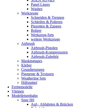
3GEN Acrylics
Panel Liners
Washes
Werkzeuge
Schneiden & Trennen
Schleifen & Polieren
Pinzetten & Zangen
Bohrer
Werkzeug-Sets
weitere Werkzeuge
Airbrush
Airbrush-Pistolen
Airbrush-Kompressoren
Airbrush-Zubehör
Maskingtapes
Kleber
Grundierungen
Pigmente & Texturen
Weathering Sets
Hilfsmittel
Fertigmodelle
Vitrinen
Modelleisenbahn
Spur H0
Auf-, Abfahrten & Brücken