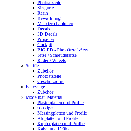
Photoätzteile
Sitzgurte
Resin
Bewaffnung
Maskierschablonen
Decals
3D-Decals
Propeller
Cockpit
BIG ED - Photoätzteil-Sets
Sitze / Schleudersitze
Räder / Wheels
Schiffe
Zubehör
Photoätzteile
Geschützrohre
Fahrzeuge
Zubehör
Modellbau-Material
Plastikplatten und Profile
sonstiges
Messingplatten und Profile
Aluplatten und Profile
Kupferplatten und Profile
Kabel und Drähte