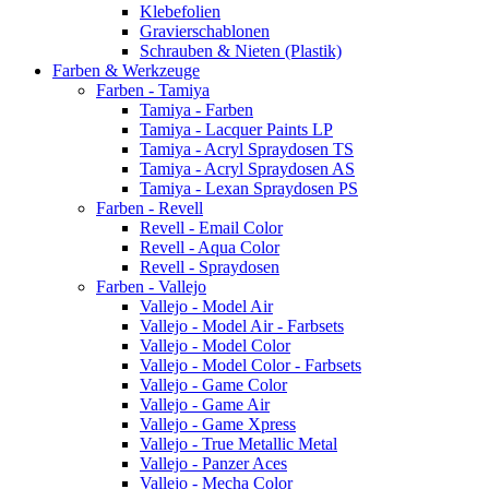
Klebefolien
Gravierschablonen
Schrauben & Nieten (Plastik)
Farben & Werkzeuge
Farben - Tamiya
Tamiya - Farben
Tamiya - Lacquer Paints LP
Tamiya - Acryl Spraydosen TS
Tamiya - Acryl Spraydosen AS
Tamiya - Lexan Spraydosen PS
Farben - Revell
Revell - Email Color
Revell - Aqua Color
Revell - Spraydosen
Farben - Vallejo
Vallejo - Model Air
Vallejo - Model Air - Farbsets
Vallejo - Model Color
Vallejo - Model Color - Farbsets
Vallejo - Game Color
Vallejo - Game Air
Vallejo - Game Xpress
Vallejo - True Metallic Metal
Vallejo - Panzer Aces
Vallejo - Mecha Color