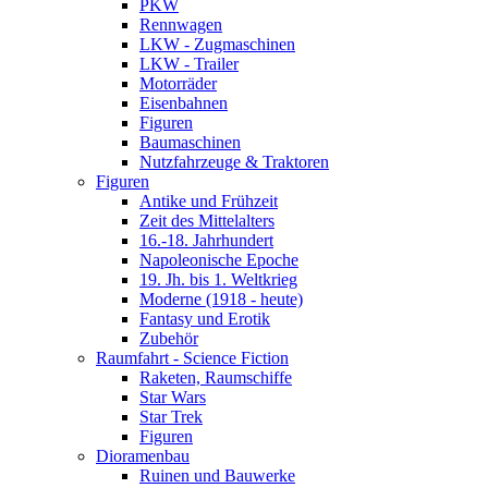
PKW
Rennwagen
LKW - Zugmaschinen
LKW - Trailer
Motorräder
Eisenbahnen
Figuren
Baumaschinen
Nutzfahrzeuge & Traktoren
Figuren
Antike und Frühzeit
Zeit des Mittelalters
16.-18. Jahrhundert
Napoleonische Epoche
19. Jh. bis 1. Weltkrieg
Moderne (1918 - heute)
Fantasy und Erotik
Zubehör
Raumfahrt - Science Fiction
Raketen, Raumschiffe
Star Wars
Star Trek
Figuren
Dioramenbau
Ruinen und Bauwerke