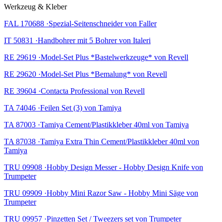
Werkzeug & Kleber
FAL 170688 ·Spezial-Seitenschneider von Faller
IT 50831 ·Handbohrer mit 5 Bohrer von Italeri
RE 29619 ·Model-Set Plus *Bastelwerkzeuge* von Revell
RE 29620 ·Model-Set Plus *Bemalung* von Revell
RE 39604 ·Contacta Professional von Revell
TA 74046 ·Feilen Set (3) von Tamiya
TA 87003 ·Tamiya Cement/Plastikkleber 40ml von Tamiya
TA 87038 ·Tamiya Extra Thin Cement/Plastikkleber 40ml von
Tamiya
TRU 09908 ·Hobby Design Messer - Hobby Design Knife von
Trumpeter
TRU 09909 ·Hobby Mini Razor Saw - Hobby Mini Säge von
Trumpeter
TRU 09957 ·Pinzetten Set / Tweezers set von Trumpeter