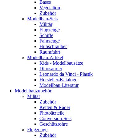
Bases
Vegetation
Zubehör
Modellbau-Sets
Militär
Flugzeuge
Schiffe
Fahrzeuge
Hubschrauber
Raumfahrt
Modellbau-Artikel
Kids - Modellbausätze
Dinosaurier
Leonardo da Vinci - Plastik
Hersteller-Kataloge
Modellbau-Literatur
Modellbauzubehör
Militär
Zubehör
Ketten & Räder
Photoätzteile
Conversion-Sets
Geschützrohre
Flugzeuge
Zubehör