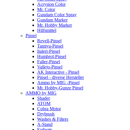
Acrysion Color
Mr. Color
Gundam Color Spray
Gundam Marker
Mr. Hobby Marker
Hilfsmittel
Pinsel
Revell-Pinsel
Tamiya-Pinsel
Italeri-Pinsel
Humbrol-Pinsel
Faller-Pinsel
Vallejo-Pinsel
AK Interactive - Pinsel
Pinsel - diverse Hersteller
Ammo by MIG -Pinsel
Mr. Hobby-Gunze Pinsel
AMMO by MIG
Shader
ATOM
Cobra Motor
Drybrush
Washes & Filters
A-Stand
Farbsets