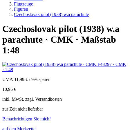
Flugzeuge
Figuren
Czechoslovak pilot (1938) w.a parachute
Czechoslovak pilot (1938) w.a
parachute · CMK · Maßstab
1:48
UVP:
11,99 €
/
9% sparen
10,95 €
inkl.
MwSt. zzgl.
Versandkosten
zur Zeit nicht lieferbar
Benachrichtigen Sie mich!
auf den Merkzettel