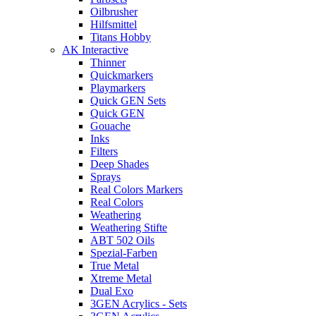
Oilbrusher
Hilfsmittel
Titans Hobby
AK Interactive
Thinner
Quickmarkers
Playmarkers
Quick GEN Sets
Quick GEN
Gouache
Inks
Filters
Deep Shades
Sprays
Real Colors Markers
Real Colors
Weathering
Weathering Stifte
ABT 502 Oils
Spezial-Farben
True Metal
Xtreme Metal
Dual Exo
3GEN Acrylics - Sets