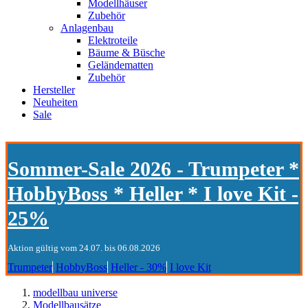
Modellhäuser
Zubehör
Anlagenbau
Elektroteile
Bäume & Büsche
Geländematten
Zubehör
Hersteller
Neuheiten
Sale
Sommer-Sale 2026 - Trumpeter *
HobbyBoss * Heller * I love Kit -
25%
Aktion gültig vom 24.07. bis 06.08.2026
Trumpeter
HobbyBoss
Heller - 30%
I love Kit
modellbau universe
Modellbausätze