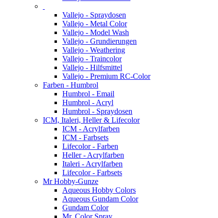
Vallejo - Spraydosen
Vallejo - Metal Color
Vallejo - Model Wash
Vallejo - Grundierungen
Vallejo - Weathering
Vallejo - Traincolor
Vallejo - Hilfsmittel
Vallejo - Premium RC-Color
Farben - Humbrol
Humbrol - Email
Humbrol - Acryl
Humbrol - Spraydosen
ICM, Italeri, Heller & Lifecolor
ICM - Acrylfarben
ICM - Farbsets
Lifecolor - Farben
Heller - Acrylfarben
Italeri - Acrylfarben
Lifecolor - Farbsets
Mr Hobby-Gunze
Aqueous Hobby Colors
Aqueous Gundam Color
Gundam Color
Mr. Color Spray