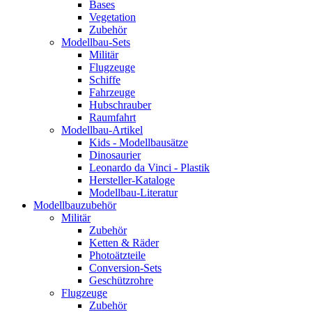
Bases
Vegetation
Zubehör
Modellbau-Sets
Militär
Flugzeuge
Schiffe
Fahrzeuge
Hubschrauber
Raumfahrt
Modellbau-Artikel
Kids - Modellbausätze
Dinosaurier
Leonardo da Vinci - Plastik
Hersteller-Kataloge
Modellbau-Literatur
Modellbauzubehör
Militär
Zubehör
Ketten & Räder
Photoätzteile
Conversion-Sets
Geschützrohre
Flugzeuge
Zubehör