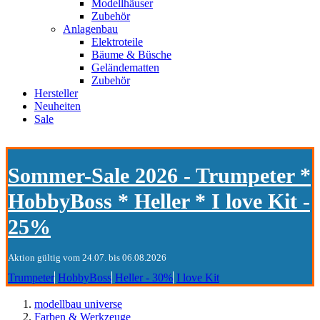
Modellhäuser
Zubehör
Anlagenbau
Elektroteile
Bäume & Büsche
Geländematten
Zubehör
Hersteller
Neuheiten
Sale
Sommer-Sale 2026 - Trumpeter *
HobbyBoss * Heller * I love Kit -
25%
Aktion gültig vom 24.07. bis 06.08.2026
Trumpeter
HobbyBoss
Heller - 30%
I love Kit
modellbau universe
Farben & Werkzeuge