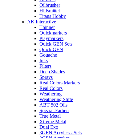
Oilbrusher
Hilfsmittel
Titans Hobby
AK Interactive
Thinner
Quickmarkers
Playmarkers
Quick GEN Sets
Quick GEN
Gouache
Inks
Filters
Deep Shades
Sprays
Real Colors Markers
Real Colors
Weathering
Weathering Stifte
ABT 502 Oils
Spezial-Farben
True Metal
Xtreme Metal
Dual Exo
3GEN Acrylics - Sets