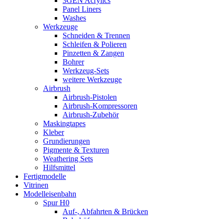
3GEN Acrylics
Panel Liners
Washes
Werkzeuge
Schneiden & Trennen
Schleifen & Polieren
Pinzetten & Zangen
Bohrer
Werkzeug-Sets
weitere Werkzeuge
Airbrush
Airbrush-Pistolen
Airbrush-Kompressoren
Airbrush-Zubehör
Maskingtapes
Kleber
Grundierungen
Pigmente & Texturen
Weathering Sets
Hilfsmittel
Fertigmodelle
Vitrinen
Modelleisenbahn
Spur H0
Auf-, Abfahrten & Brücken