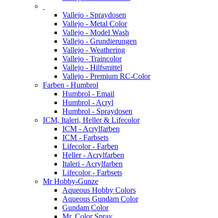
Vallejo - Spraydosen
Vallejo - Metal Color
Vallejo - Model Wash
Vallejo - Grundierungen
Vallejo - Weathering
Vallejo - Traincolor
Vallejo - Hilfsmittel
Vallejo - Premium RC-Color
Farben - Humbrol
Humbrol - Email
Humbrol - Acryl
Humbrol - Spraydosen
ICM, Italeri, Heller & Lifecolor
ICM - Acrylfarben
ICM - Farbsets
Lifecolor - Farben
Heller - Acrylfarben
Italeri - Acrylfarben
Lifecolor - Farbsets
Mr Hobby-Gunze
Aqueous Hobby Colors
Aqueous Gundam Color
Gundam Color
Mr. Color Spray