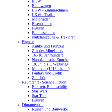
PKW
Rennwagen
LKW - Zugmaschinen
LKW - Trailer
Motorräder
Eisenbahnen
Figuren
Baumaschinen
Nutzfahrzeuge & Traktoren
Figuren
Antike und Frühzeit
Zeit des Mittelalters
16.-18. Jahrhundert
Napoleonische Epoche
19. Jh. bis 1. Weltkrieg
Moderne (1918 - heute)
Fantasy und Erotik
Zubehör
Raumfahrt - Science Fiction
Raketen, Raumschiffe
Star Wars
Star Trek
Figuren
Dioramenbau
Ruinen und Bauwerke