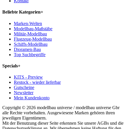
Kontakt
Beliebte Kategorien
+
Marken-Welten
Modellbau-Maßstäbe
Militär-Modellbau
Flugzeug-Modellbau
Schiffs-Modellbau
Dioramen-Bau
Top Suchbegriffe
Specials
+
KITS - Preview
Restock - wieder lieferbar
Gutscheine
Newsletter
Mein Kundenkonto
Copyright © 2026 modellbau universe / modellbau universe Gbr
alle Rechte vorbehalten. Ausgewiesene Marken gehören ihren
jeweiligen Eigentümern.
Mit der Benutzung dieser Seite erkennen Sie unsere AGBs und die
Datenschutzerklärung an. Wir übernehmen keine Haftung für den