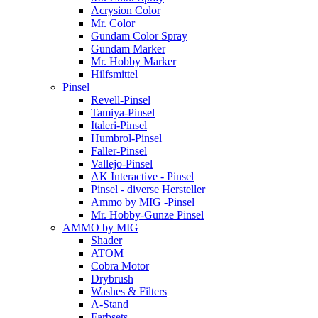
Acrysion Color
Mr. Color
Gundam Color Spray
Gundam Marker
Mr. Hobby Marker
Hilfsmittel
Pinsel
Revell-Pinsel
Tamiya-Pinsel
Italeri-Pinsel
Humbrol-Pinsel
Faller-Pinsel
Vallejo-Pinsel
AK Interactive - Pinsel
Pinsel - diverse Hersteller
Ammo by MIG -Pinsel
Mr. Hobby-Gunze Pinsel
AMMO by MIG
Shader
ATOM
Cobra Motor
Drybrush
Washes & Filters
A-Stand
Farbsets