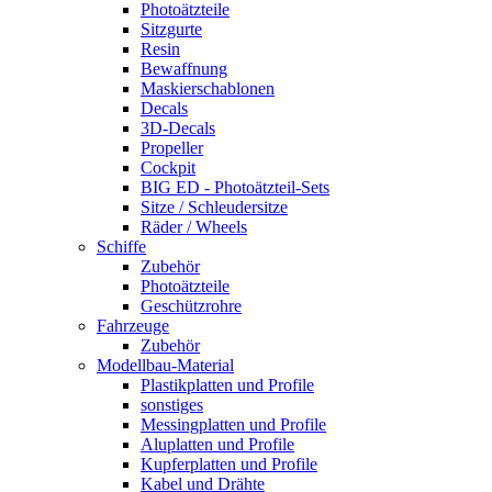
Photoätzteile
Sitzgurte
Resin
Bewaffnung
Maskierschablonen
Decals
3D-Decals
Propeller
Cockpit
BIG ED - Photoätzteil-Sets
Sitze / Schleudersitze
Räder / Wheels
Schiffe
Zubehör
Photoätzteile
Geschützrohre
Fahrzeuge
Zubehör
Modellbau-Material
Plastikplatten und Profile
sonstiges
Messingplatten und Profile
Aluplatten und Profile
Kupferplatten und Profile
Kabel und Drähte