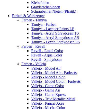
Klebefolien
Gravierschablonen
Schrauben & Nieten (Plastik)
Farben & Werkzeuge
Farben - Tamiya
Tamiya - Farben
Tamiya - Lacquer Paints LP
Tamiya - Acryl Spraydosen TS
Tamiya - Acryl Spraydosen AS
Tamiya - Lexan Spraydosen PS
Farben - Revell
Revell - Email Color
Revell - Aqua Color
Revell - Spraydosen
Farben - Vallejo
Vallejo - Model Air
Vallejo - Model Air - Farbsets
Vallejo - Model Color
Vallejo - Model Color - Farbsets
Vallejo - Game Color
Vallejo - Game Air
Vallejo - Game Xpress
Vallejo - True Metallic Metal
Vallejo - Panzer Aces
Vallejo - Mecha Color