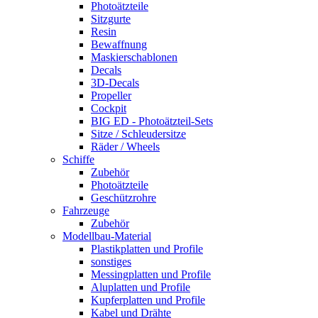
Photoätzteile
Sitzgurte
Resin
Bewaffnung
Maskierschablonen
Decals
3D-Decals
Propeller
Cockpit
BIG ED - Photoätzteil-Sets
Sitze / Schleudersitze
Räder / Wheels
Schiffe
Zubehör
Photoätzteile
Geschützrohre
Fahrzeuge
Zubehör
Modellbau-Material
Plastikplatten und Profile
sonstiges
Messingplatten und Profile
Aluplatten und Profile
Kupferplatten und Profile
Kabel und Drähte