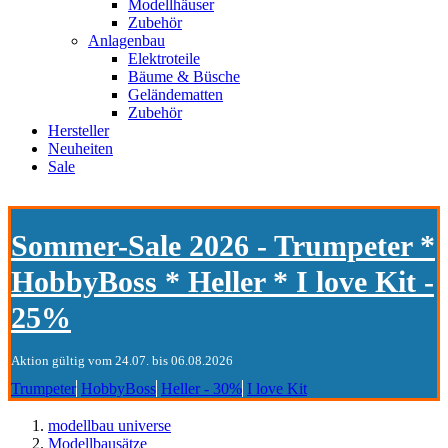
Modellhäuser
Zubehör
Anlagenbau
Elektroteile
Bäume & Büsche
Geländematten
Zubehör
Hersteller
Neuheiten
Sale
Sommer-Sale 2026 - Trumpeter *
HobbyBoss * Heller * I love Kit -
25%
Aktion gültig vom 24.07. bis 06.08.2026
Trumpeter
HobbyBoss
Heller - 30%
I love Kit
modellbau universe
Modellbausätze