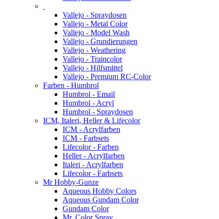
Vallejo - Spraydosen
Vallejo - Metal Color
Vallejo - Model Wash
Vallejo - Grundierungen
Vallejo - Weathering
Vallejo - Traincolor
Vallejo - Hilfsmittel
Vallejo - Premium RC-Color
Farben - Humbrol
Humbrol - Email
Humbrol - Acryl
Humbrol - Spraydosen
ICM, Italeri, Heller & Lifecolor
ICM - Acrylfarben
ICM - Farbsets
Lifecolor - Farben
Heller - Acrylfarben
Italeri - Acrylfarben
Lifecolor - Farbsets
Mr Hobby-Gunze
Aqueous Hobby Colors
Aqueous Gundam Color
Gundam Color
Mr. Color Spray