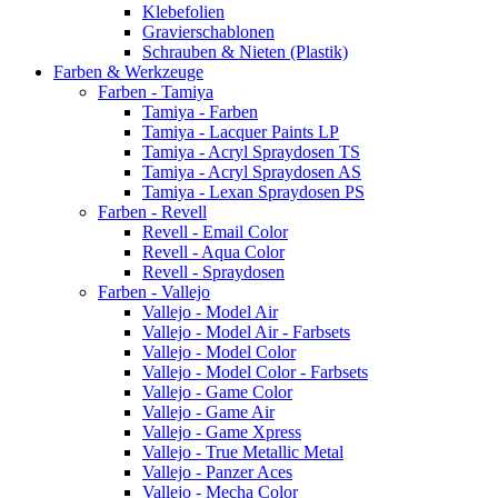
Klebefolien
Gravierschablonen
Schrauben & Nieten (Plastik)
Farben & Werkzeuge
Farben - Tamiya
Tamiya - Farben
Tamiya - Lacquer Paints LP
Tamiya - Acryl Spraydosen TS
Tamiya - Acryl Spraydosen AS
Tamiya - Lexan Spraydosen PS
Farben - Revell
Revell - Email Color
Revell - Aqua Color
Revell - Spraydosen
Farben - Vallejo
Vallejo - Model Air
Vallejo - Model Air - Farbsets
Vallejo - Model Color
Vallejo - Model Color - Farbsets
Vallejo - Game Color
Vallejo - Game Air
Vallejo - Game Xpress
Vallejo - True Metallic Metal
Vallejo - Panzer Aces
Vallejo - Mecha Color