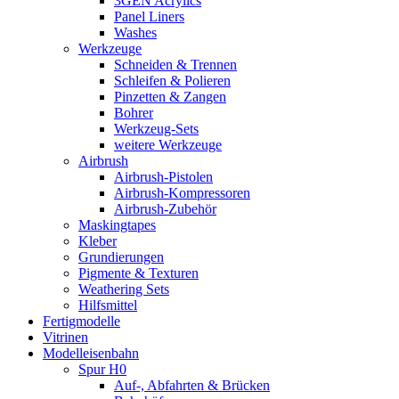
3GEN Acrylics
Panel Liners
Washes
Werkzeuge
Schneiden & Trennen
Schleifen & Polieren
Pinzetten & Zangen
Bohrer
Werkzeug-Sets
weitere Werkzeuge
Airbrush
Airbrush-Pistolen
Airbrush-Kompressoren
Airbrush-Zubehör
Maskingtapes
Kleber
Grundierungen
Pigmente & Texturen
Weathering Sets
Hilfsmittel
Fertigmodelle
Vitrinen
Modelleisenbahn
Spur H0
Auf-, Abfahrten & Brücken