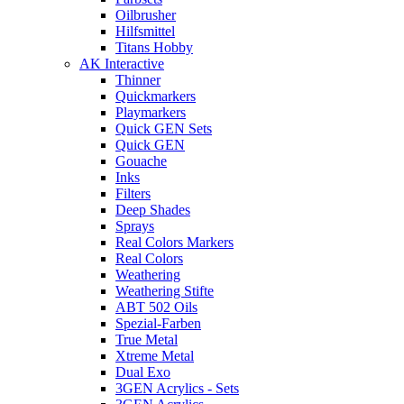
Oilbrusher
Hilfsmittel
Titans Hobby
AK Interactive
Thinner
Quickmarkers
Playmarkers
Quick GEN Sets
Quick GEN
Gouache
Inks
Filters
Deep Shades
Sprays
Real Colors Markers
Real Colors
Weathering
Weathering Stifte
ABT 502 Oils
Spezial-Farben
True Metal
Xtreme Metal
Dual Exo
3GEN Acrylics - Sets