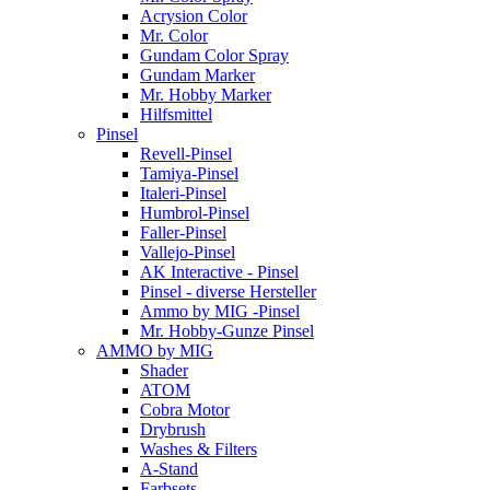
Acrysion Color
Mr. Color
Gundam Color Spray
Gundam Marker
Mr. Hobby Marker
Hilfsmittel
Pinsel
Revell-Pinsel
Tamiya-Pinsel
Italeri-Pinsel
Humbrol-Pinsel
Faller-Pinsel
Vallejo-Pinsel
AK Interactive - Pinsel
Pinsel - diverse Hersteller
Ammo by MIG -Pinsel
Mr. Hobby-Gunze Pinsel
AMMO by MIG
Shader
ATOM
Cobra Motor
Drybrush
Washes & Filters
A-Stand
Farbsets