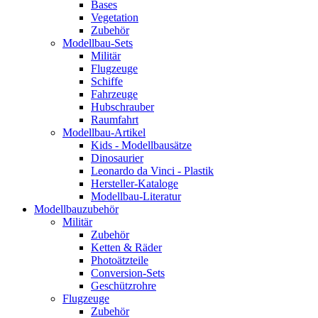
Bases
Vegetation
Zubehör
Modellbau-Sets
Militär
Flugzeuge
Schiffe
Fahrzeuge
Hubschrauber
Raumfahrt
Modellbau-Artikel
Kids - Modellbausätze
Dinosaurier
Leonardo da Vinci - Plastik
Hersteller-Kataloge
Modellbau-Literatur
Modellbauzubehör
Militär
Zubehör
Ketten & Räder
Photoätzteile
Conversion-Sets
Geschützrohre
Flugzeuge
Zubehör