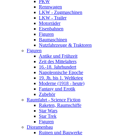
PKW
Rennwagen
LKW - Zugmaschinen
LKW - Trailer
Motorräder
Eisenbahnen
Figuren
Baumaschinen
Nutzfahrzeuge & Traktoren
Figuren
Antike und Frühzeit
Zeit des Mittelalters
16.-18. Jahrhundert
Napoleonische Epoche
19. Jh. bis 1. Weltkrieg
Moderne (1918 - heute)
Fantasy und Erotik
Zubehör
Raumfahrt - Science Fiction
Raketen, Raumschiffe
Star Wars
Star Trek
Figuren
Dioramenbau
Ruinen und Bauwerke