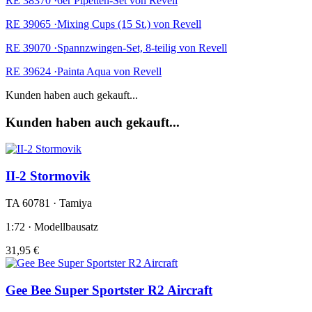
RE 38370 ·6er Pipetten-Set von Revell
RE 39065 ·Mixing Cups (15 St.) von Revell
RE 39070 ·Spannzwingen-Set, 8-teilig von Revell
RE 39624 ·Painta Aqua von Revell
Kunden haben auch gekauft...
Kunden haben auch gekauft...
II-2 Stormovik
TA 60781 · Tamiya
1:72 · Modellbausatz
31,95 €
Gee Bee Super Sportster R2 Aircraft