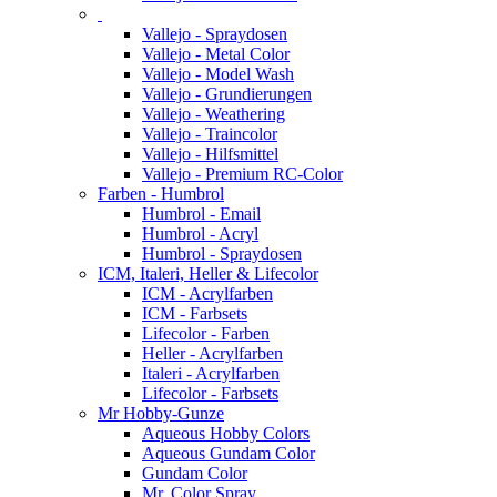
Vallejo - Spraydosen
Vallejo - Metal Color
Vallejo - Model Wash
Vallejo - Grundierungen
Vallejo - Weathering
Vallejo - Traincolor
Vallejo - Hilfsmittel
Vallejo - Premium RC-Color
Farben - Humbrol
Humbrol - Email
Humbrol - Acryl
Humbrol - Spraydosen
ICM, Italeri, Heller & Lifecolor
ICM - Acrylfarben
ICM - Farbsets
Lifecolor - Farben
Heller - Acrylfarben
Italeri - Acrylfarben
Lifecolor - Farbsets
Mr Hobby-Gunze
Aqueous Hobby Colors
Aqueous Gundam Color
Gundam Color
Mr. Color Spray