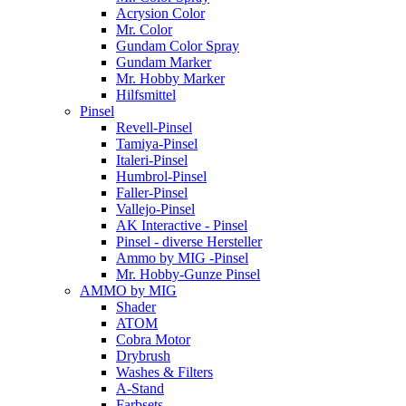
Acrysion Color
Mr. Color
Gundam Color Spray
Gundam Marker
Mr. Hobby Marker
Hilfsmittel
Pinsel
Revell-Pinsel
Tamiya-Pinsel
Italeri-Pinsel
Humbrol-Pinsel
Faller-Pinsel
Vallejo-Pinsel
AK Interactive - Pinsel
Pinsel - diverse Hersteller
Ammo by MIG -Pinsel
Mr. Hobby-Gunze Pinsel
AMMO by MIG
Shader
ATOM
Cobra Motor
Drybrush
Washes & Filters
A-Stand
Farbsets