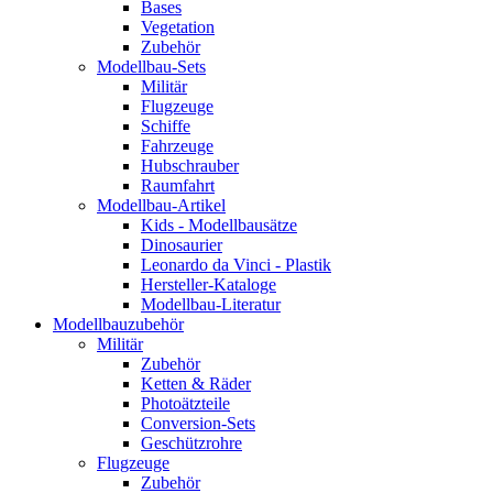
Bases
Vegetation
Zubehör
Modellbau-Sets
Militär
Flugzeuge
Schiffe
Fahrzeuge
Hubschrauber
Raumfahrt
Modellbau-Artikel
Kids - Modellbausätze
Dinosaurier
Leonardo da Vinci - Plastik
Hersteller-Kataloge
Modellbau-Literatur
Modellbauzubehör
Militär
Zubehör
Ketten & Räder
Photoätzteile
Conversion-Sets
Geschützrohre
Flugzeuge
Zubehör