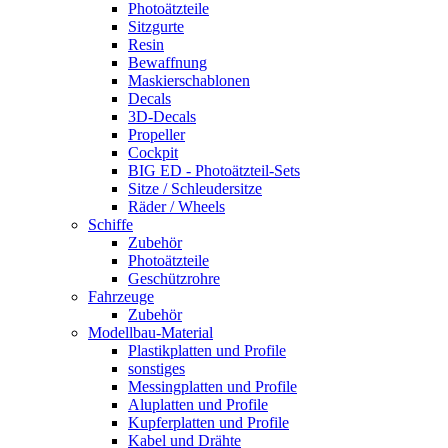
Photoätzteile
Sitzgurte
Resin
Bewaffnung
Maskierschablonen
Decals
3D-Decals
Propeller
Cockpit
BIG ED - Photoätzteil-Sets
Sitze / Schleudersitze
Räder / Wheels
Schiffe
Zubehör
Photoätzteile
Geschützrohre
Fahrzeuge
Zubehör
Modellbau-Material
Plastikplatten und Profile
sonstiges
Messingplatten und Profile
Aluplatten und Profile
Kupferplatten und Profile
Kabel und Drähte