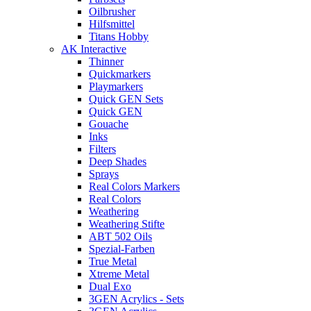
Oilbrusher
Hilfsmittel
Titans Hobby
AK Interactive
Thinner
Quickmarkers
Playmarkers
Quick GEN Sets
Quick GEN
Gouache
Inks
Filters
Deep Shades
Sprays
Real Colors Markers
Real Colors
Weathering
Weathering Stifte
ABT 502 Oils
Spezial-Farben
True Metal
Xtreme Metal
Dual Exo
3GEN Acrylics - Sets