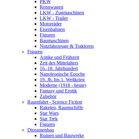
PKW
Rennwagen
LKW - Zugmaschinen
LKW - Trailer
Motorräder
Eisenbahnen
Figuren
Baumaschinen
Nutzfahrzeuge & Traktoren
Figuren
Antike und Frühzeit
Zeit des Mittelalters
16.-18. Jahrhundert
Napoleonische Epoche
19. Jh. bis 1. Weltkrieg
Moderne (1918 - heute)
Fantasy und Erotik
Zubehör
Raumfahrt - Science Fiction
Raketen, Raumschiffe
Star Wars
Star Trek
Figuren
Dioramenbau
Ruinen und Bauwerke