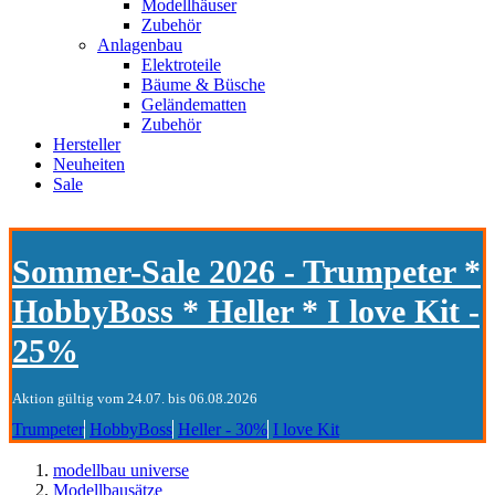
Modellhäuser
Zubehör
Anlagenbau
Elektroteile
Bäume & Büsche
Geländematten
Zubehör
Hersteller
Neuheiten
Sale
Sommer-Sale 2026 - Trumpeter *
HobbyBoss * Heller * I love Kit -
25%
Aktion gültig vom 24.07. bis 06.08.2026
Trumpeter
HobbyBoss
Heller - 30%
I love Kit
modellbau universe
Modellbausätze