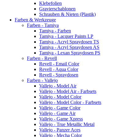
Klebefolien
Gravierschablonen
Schrauben & Nieten (Plastik)
Farben & Werkzeuge
Farben - Tamiya
Tamiya - Farben
Tamiya - Lacquer Paints LP
Tamiya - Acryl Spraydosen TS
Tamiya - Acryl Spraydosen AS
Tamiya - Lexan Spraydosen PS
Farben - Revell
Revell - Email Color
Revell - Aqua Color
Revell - Spraydosen
Farben - Vallejo
Vallejo - Model Air
Vallejo - Model Air - Farbsets
Vallejo - Model Color
Vallejo - Model Color - Farbsets
Vallejo - Game Color
Vallejo - Game Air
Vallejo - Game Xpress
Vallejo - True Metallic Metal
Vallejo - Panzer Aces
Vallejo - Mecha Color