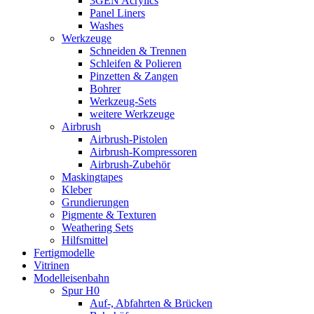
3GEN Acrylics
Panel Liners
Washes
Werkzeuge
Schneiden & Trennen
Schleifen & Polieren
Pinzetten & Zangen
Bohrer
Werkzeug-Sets
weitere Werkzeuge
Airbrush
Airbrush-Pistolen
Airbrush-Kompressoren
Airbrush-Zubehör
Maskingtapes
Kleber
Grundierungen
Pigmente & Texturen
Weathering Sets
Hilfsmittel
Fertigmodelle
Vitrinen
Modelleisenbahn
Spur H0
Auf-, Abfahrten & Brücken