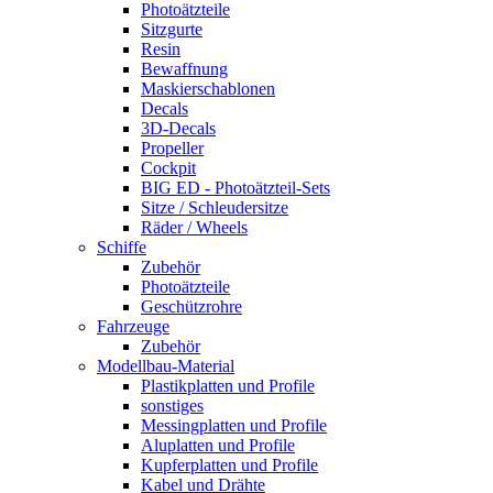
Photoätzteile
Sitzgurte
Resin
Bewaffnung
Maskierschablonen
Decals
3D-Decals
Propeller
Cockpit
BIG ED - Photoätzteil-Sets
Sitze / Schleudersitze
Räder / Wheels
Schiffe
Zubehör
Photoätzteile
Geschützrohre
Fahrzeuge
Zubehör
Modellbau-Material
Plastikplatten und Profile
sonstiges
Messingplatten und Profile
Aluplatten und Profile
Kupferplatten und Profile
Kabel und Drähte