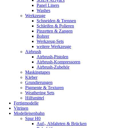
3GEN Acrylics
Panel Liners
Washes
Werkzeuge
Schneiden & Trennen
Schleifen & Polieren
Pinzetten & Zangen
Bohrer
Werkzeug-Sets
weitere Werkzeuge
Airbrush
Airbrush-Pistolen
Airbrush-Kompressoren
Airbrush-Zubehör
Maskingtapes
Kleber
Grundierungen
Pigmente & Texturen
Weathering Sets
Hilfsmittel
Fertigmodelle
Vitrinen
Modelleisenbahn
Spur H0
Auf-, Abfahrten & Brücken