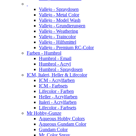
Vallejo - Spraydosen
Vallejo - Metal Color
Vallejo - Model Wash
Vallejo - Grundierungen
Vallejo - Weathering
Vallejo - Traincolor
Vallejo - Hilfsmittel
Vallejo - Premium RC-Color
Farben - Humbrol
Humbrol - Email
Humbrol - Acryl
Humbrol - Spraydosen
ICM, Italeri, Heller & Lifecolor
ICM - Acrylfarben
ICM - Farbsets
Lifecolor - Farben
Heller - Acrylfarben
Italeri - Acrylfarben
Lifecolor - Farbsets
Mr Hobby-Gunze
Aqueous Hobby Colors
Aqueous Gundam Color
Gundam Color
Mr. Color Spray