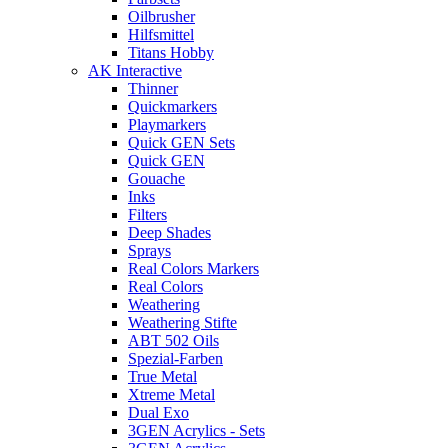
Oilbrusher
Hilfsmittel
Titans Hobby
AK Interactive
Thinner
Quickmarkers
Playmarkers
Quick GEN Sets
Quick GEN
Gouache
Inks
Filters
Deep Shades
Sprays
Real Colors Markers
Real Colors
Weathering
Weathering Stifte
ABT 502 Oils
Spezial-Farben
True Metal
Xtreme Metal
Dual Exo
3GEN Acrylics - Sets