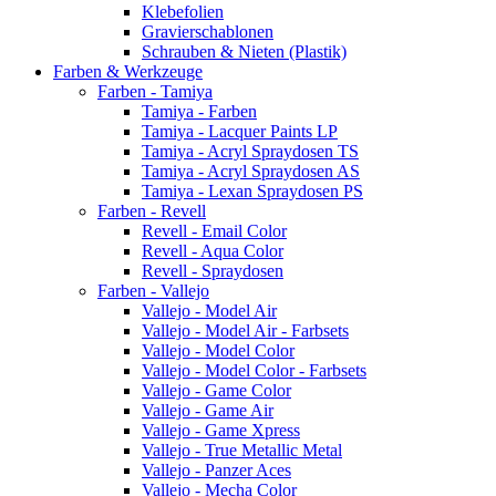
Klebefolien
Gravierschablonen
Schrauben & Nieten (Plastik)
Farben & Werkzeuge
Farben - Tamiya
Tamiya - Farben
Tamiya - Lacquer Paints LP
Tamiya - Acryl Spraydosen TS
Tamiya - Acryl Spraydosen AS
Tamiya - Lexan Spraydosen PS
Farben - Revell
Revell - Email Color
Revell - Aqua Color
Revell - Spraydosen
Farben - Vallejo
Vallejo - Model Air
Vallejo - Model Air - Farbsets
Vallejo - Model Color
Vallejo - Model Color - Farbsets
Vallejo - Game Color
Vallejo - Game Air
Vallejo - Game Xpress
Vallejo - True Metallic Metal
Vallejo - Panzer Aces
Vallejo - Mecha Color