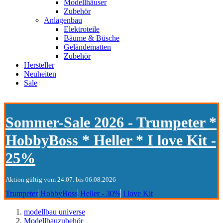
Modellhäuser
Zubehör
Anlagenbau
Elektroteile
Bäume & Büsche
Geländematten
Zubehör
Hersteller
Neuheiten
Sale
Sommer-Sale 2026 - Trumpeter *
HobbyBoss * Heller * I love Kit -
25%
Aktion gültig vom 24.07. bis 06.08.2026
Trumpeter
HobbyBoss
Heller - 30%
I love Kit
modellbau universe
Modellbauzubehör