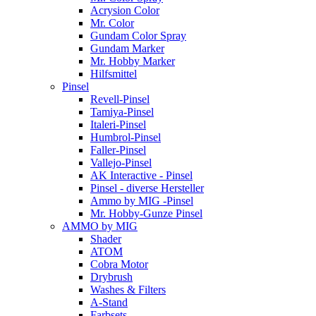
Acrysion Color
Mr. Color
Gundam Color Spray
Gundam Marker
Mr. Hobby Marker
Hilfsmittel
Pinsel
Revell-Pinsel
Tamiya-Pinsel
Italeri-Pinsel
Humbrol-Pinsel
Faller-Pinsel
Vallejo-Pinsel
AK Interactive - Pinsel
Pinsel - diverse Hersteller
Ammo by MIG -Pinsel
Mr. Hobby-Gunze Pinsel
AMMO by MIG
Shader
ATOM
Cobra Motor
Drybrush
Washes & Filters
A-Stand
Farbsets