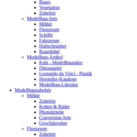
Bases
Vegetation
Zubehör
Modellbau-Sets
Militär
Flugzeuge
Schiffe
Fahrzeuge
Hubschrauber
Raumfahrt
Modellbau-Artikel
Kids - Modellbausätze
Dinosaurier
Leonardo da Vinci - Plastik
Hersteller-Kataloge
Modellbau-Literatur
Modellbauzubehör
Militär
Zubehör
Ketten & Räder
Photoätzteile
Conversion-Sets
Geschützrohre
Flugzeuge
Zubehör