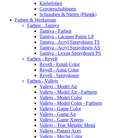
Klebefolien
Gravierschablonen
Schrauben & Nieten (Plastik)
Farben & Werkzeuge
Farben - Tamiya
Tamiya - Farben
Tamiya - Lacquer Paints LP
Tamiya - Acryl Spraydosen TS
Tamiya - Acryl Spraydosen AS
Tamiya - Lexan Spraydosen PS
Farben - Revell
Revell - Email Color
Revell - Aqua Color
Revell - Spraydosen
Farben - Vallejo
Vallejo - Model Air
Vallejo - Model Air - Farbsets
Vallejo - Model Color
Vallejo - Model Color - Farbsets
Vallejo - Game Color
Vallejo - Game Air
Vallejo - Game Xpress
Vallejo - True Metallic Metal
Vallejo - Panzer Aces
Vallejo - Mecha Color