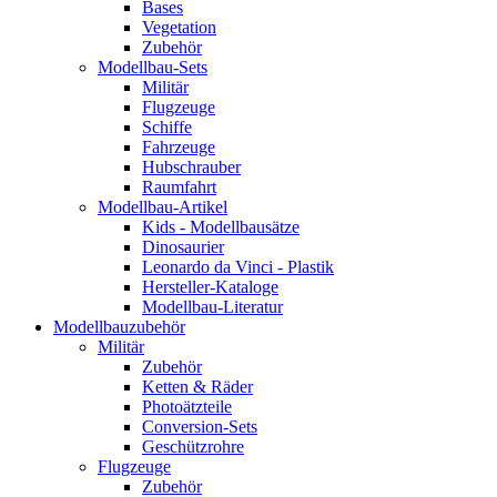
Bases
Vegetation
Zubehör
Modellbau-Sets
Militär
Flugzeuge
Schiffe
Fahrzeuge
Hubschrauber
Raumfahrt
Modellbau-Artikel
Kids - Modellbausätze
Dinosaurier
Leonardo da Vinci - Plastik
Hersteller-Kataloge
Modellbau-Literatur
Modellbauzubehör
Militär
Zubehör
Ketten & Räder
Photoätzteile
Conversion-Sets
Geschützrohre
Flugzeuge
Zubehör