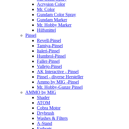
Acrysion Color
Mr. Color
Gundam Color Spray
Gundam Marker
Mr. Hobby Marker
Hilfsmittel
Pinsel
Revell-Pinsel
Tamiya-Pinsel
Italeri-Pinsel
Humbrol-Pinsel
Faller-Pinsel
Vallejo-Pinsel
AK Interactive - Pinsel
Pinsel - diverse Hersteller
Ammo by MIG -Pinsel
Mr. Hobby-Gunze Pinsel
AMMO by MIG
Shader
ATOM
Cobra Motor
Drybrush
Washes & Filters
A-Stand
Farbsets