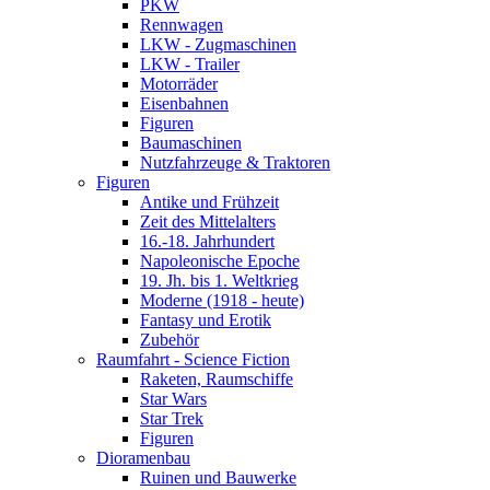
PKW
Rennwagen
LKW - Zugmaschinen
LKW - Trailer
Motorräder
Eisenbahnen
Figuren
Baumaschinen
Nutzfahrzeuge & Traktoren
Figuren
Antike und Frühzeit
Zeit des Mittelalters
16.-18. Jahrhundert
Napoleonische Epoche
19. Jh. bis 1. Weltkrieg
Moderne (1918 - heute)
Fantasy und Erotik
Zubehör
Raumfahrt - Science Fiction
Raketen, Raumschiffe
Star Wars
Star Trek
Figuren
Dioramenbau
Ruinen und Bauwerke