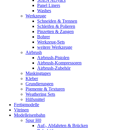
3GEN Acrylics
Panel Liners
Washes
Werkzeuge
Schneiden & Trennen
Schleifen & Polieren
Pinzetten & Zangen
Bohrer
Werkzeug-Sets
weitere Werkzeuge
Airbrush
Airbrush-Pistolen
Airbrush-Kompressoren
Airbrush-Zubehör
Maskingtapes
Kleber
Grundierungen
Pigmente & Texturen
Weathering Sets
Hilfsmittel
Fertigmodelle
Vitrinen
Modelleisenbahn
Spur H0
Auf-, Abfahrten & Brücken