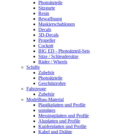
Photoätzteile
Sitzgurte
Resin
Bewaffnung
Maskierschablonen
Decals
3D-Decals
Propeller
Cockpit
BIG ED - Photoätzteil-Sets
Sitze / Schleudersitze
Räder / Wheels
Schiffe
Zubehör
Photoätzteile
Geschützrohre
Fahrzeuge
Zubehör
Modellbau-Material
Plastikplatten und Profile
sonstiges
Messingplatten und Profile
Aluplatten und Profile
Kupferplatten und Profile
Kabel und Drähte