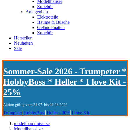
Modellhäuser
Zubehör
Anlagenbau
Elektroteile
Bäume & Büsche
Geländematten
Zubehör
Hersteller
Neuheiten
Sale
Sommer-Sale 2026 - Trumpeter *
HobbyBoss * Heller * I love Kit -
25%
Aktion gültig vom 24.07. bis 06.08.2026
Trumpeter
HobbyBoss
Heller - 30%
I love Kit
modellbau universe
Modellbausätze