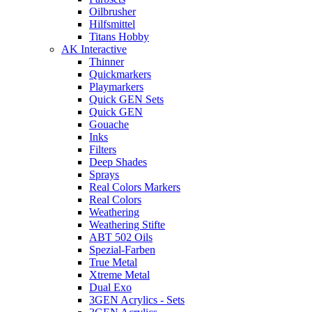
Oilbrusher
Hilfsmittel
Titans Hobby
AK Interactive
Thinner
Quickmarkers
Playmarkers
Quick GEN Sets
Quick GEN
Gouache
Inks
Filters
Deep Shades
Sprays
Real Colors Markers
Real Colors
Weathering
Weathering Stifte
ABT 502 Oils
Spezial-Farben
True Metal
Xtreme Metal
Dual Exo
3GEN Acrylics - Sets