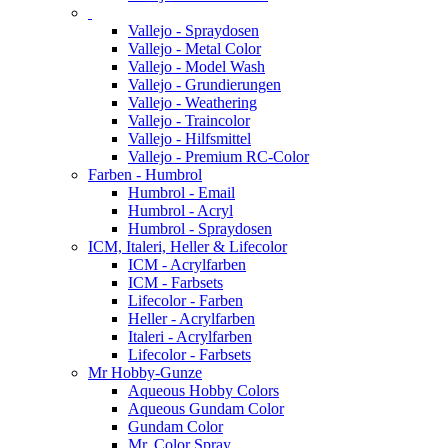
Vallejo - Spraydosen
Vallejo - Metal Color
Vallejo - Model Wash
Vallejo - Grundierungen
Vallejo - Weathering
Vallejo - Traincolor
Vallejo - Hilfsmittel
Vallejo - Premium RC-Color
Farben - Humbrol
Humbrol - Email
Humbrol - Acryl
Humbrol - Spraydosen
ICM, Italeri, Heller & Lifecolor
ICM - Acrylfarben
ICM - Farbsets
Lifecolor - Farben
Heller - Acrylfarben
Italeri - Acrylfarben
Lifecolor - Farbsets
Mr Hobby-Gunze
Aqueous Hobby Colors
Aqueous Gundam Color
Gundam Color
Mr. Color Spray