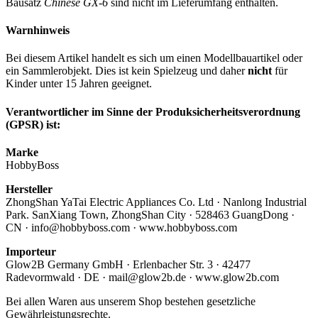
Bausatz
Chinese GX-6
sind nicht im Lieferumfang enthalten.
Warnhinweis
Bei diesem Artikel handelt es sich um einen Modellbauartikel oder
ein Sammlerobjekt. Dies ist kein Spielzeug und daher
nicht
für
Kinder unter 15 Jahren geeignet.
Verantwortlicher im Sinne der Produksicherheitsverordnung
(GPSR) ist:
Marke
HobbyBoss
Hersteller
ZhongShan YaTai Electric Appliances Co. Ltd · Nanlong Industrial
Park. SanXiang Town, ZhongShan City · 528463 GuangDong ·
CN · info@hobbyboss.com · www.hobbyboss.com
Importeur
Glow2B Germany GmbH · Erlenbacher Str. 3 · 42477
Radevormwald · DE · mail@glow2b.de · www.glow2b.com
Bei allen Waren aus unserem Shop bestehen gesetzliche
Gewährleistungsrechte.