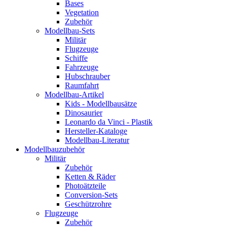
Bases
Vegetation
Zubehör
Modellbau-Sets
Militär
Flugzeuge
Schiffe
Fahrzeuge
Hubschrauber
Raumfahrt
Modellbau-Artikel
Kids - Modellbausätze
Dinosaurier
Leonardo da Vinci - Plastik
Hersteller-Kataloge
Modellbau-Literatur
Modellbauzubehör
Militär
Zubehör
Ketten & Räder
Photoätzteile
Conversion-Sets
Geschützrohre
Flugzeuge
Zubehör