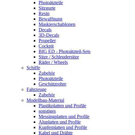
Photoätzteile
Sitzgurte
Resin
Bewaffnung
Maskierschablonen
Decals
3D-Decals
Propeller
Cockpit
BIG ED - Photoätzteil-Sets
Sitze / Schleudersitze
Räder / Wheels
Schiffe
Zubehör
Photoätzteile
Geschützrohre
Fahrzeuge
Zubehör
Modellbau-Material
Plastikplatten und Profile
sonstiges
Messingplatten und Profile
Aluplatten und Profile
Kupferplatten und Profile
Kabel und Drähte