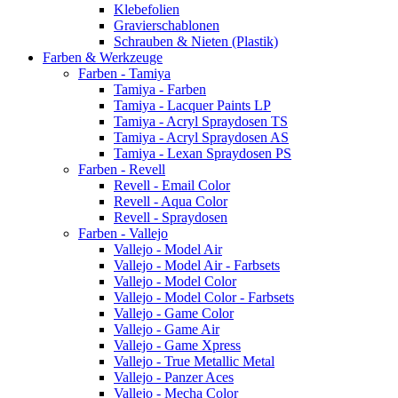
Klebefolien
Gravierschablonen
Schrauben & Nieten (Plastik)
Farben & Werkzeuge
Farben - Tamiya
Tamiya - Farben
Tamiya - Lacquer Paints LP
Tamiya - Acryl Spraydosen TS
Tamiya - Acryl Spraydosen AS
Tamiya - Lexan Spraydosen PS
Farben - Revell
Revell - Email Color
Revell - Aqua Color
Revell - Spraydosen
Farben - Vallejo
Vallejo - Model Air
Vallejo - Model Air - Farbsets
Vallejo - Model Color
Vallejo - Model Color - Farbsets
Vallejo - Game Color
Vallejo - Game Air
Vallejo - Game Xpress
Vallejo - True Metallic Metal
Vallejo - Panzer Aces
Vallejo - Mecha Color