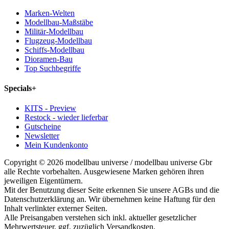
Marken-Welten
Modellbau-Maßstäbe
Militär-Modellbau
Flugzeug-Modellbau
Schiffs-Modellbau
Dioramen-Bau
Top Suchbegriffe
Specials
+
KITS - Preview
Restock - wieder lieferbar
Gutscheine
Newsletter
Mein Kundenkonto
Copyright © 2026 modellbau universe / modellbau universe Gbr
alle Rechte vorbehalten. Ausgewiesene Marken gehören ihren
jeweiligen Eigentümern.
Mit der Benutzung dieser Seite erkennen Sie unsere AGBs und die
Datenschutzerklärung an. Wir übernehmen keine Haftung für den
Inhalt verlinkter externer Seiten.
Alle Preisangaben verstehen sich inkl. aktueller gesetzlicher
Mehrwertsteuer, ggf. zuzüglich Versandkosten.