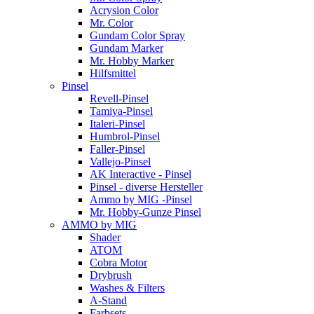
Acrysion Color
Mr. Color
Gundam Color Spray
Gundam Marker
Mr. Hobby Marker
Hilfsmittel
Pinsel
Revell-Pinsel
Tamiya-Pinsel
Italeri-Pinsel
Humbrol-Pinsel
Faller-Pinsel
Vallejo-Pinsel
AK Interactive - Pinsel
Pinsel - diverse Hersteller
Ammo by MIG -Pinsel
Mr. Hobby-Gunze Pinsel
AMMO by MIG
Shader
ATOM
Cobra Motor
Drybrush
Washes & Filters
A-Stand
Farbsets