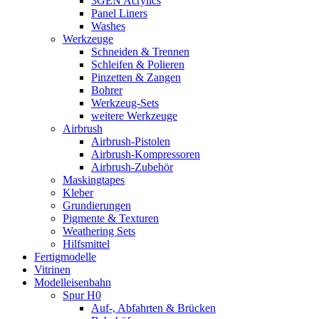
3GEN Acrylics
Panel Liners
Washes
Werkzeuge
Schneiden & Trennen
Schleifen & Polieren
Pinzetten & Zangen
Bohrer
Werkzeug-Sets
weitere Werkzeuge
Airbrush
Airbrush-Pistolen
Airbrush-Kompressoren
Airbrush-Zubehör
Maskingtapes
Kleber
Grundierungen
Pigmente & Texturen
Weathering Sets
Hilfsmittel
Fertigmodelle
Vitrinen
Modelleisenbahn
Spur H0
Auf-, Abfahrten & Brücken