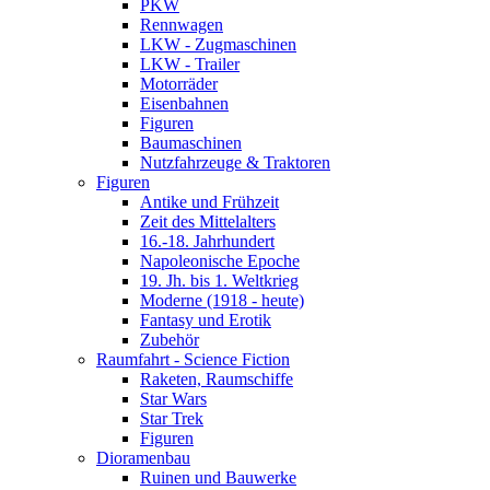
PKW
Rennwagen
LKW - Zugmaschinen
LKW - Trailer
Motorräder
Eisenbahnen
Figuren
Baumaschinen
Nutzfahrzeuge & Traktoren
Figuren
Antike und Frühzeit
Zeit des Mittelalters
16.-18. Jahrhundert
Napoleonische Epoche
19. Jh. bis 1. Weltkrieg
Moderne (1918 - heute)
Fantasy und Erotik
Zubehör
Raumfahrt - Science Fiction
Raketen, Raumschiffe
Star Wars
Star Trek
Figuren
Dioramenbau
Ruinen und Bauwerke