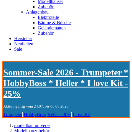
Modellhäuser
Zubehör
Anlagenbau
Elektroteile
Bäume & Büsche
Geländematten
Zubehör
Hersteller
Neuheiten
Sale
Sommer-Sale 2026 - Trumpeter *
HobbyBoss * Heller * I love Kit -
25%
Aktion gültig vom 24.07. bis 06.08.2026
Trumpeter
HobbyBoss
Heller - 30%
I love Kit
modellbau universe
Modellbauzubehör