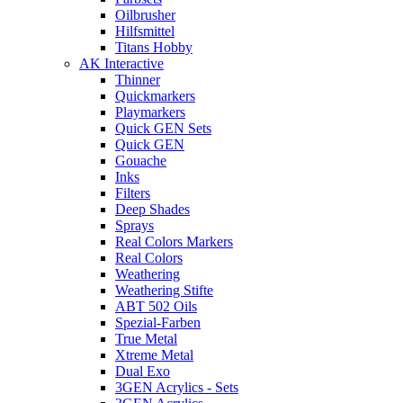
Oilbrusher
Hilfsmittel
Titans Hobby
AK Interactive
Thinner
Quickmarkers
Playmarkers
Quick GEN Sets
Quick GEN
Gouache
Inks
Filters
Deep Shades
Sprays
Real Colors Markers
Real Colors
Weathering
Weathering Stifte
ABT 502 Oils
Spezial-Farben
True Metal
Xtreme Metal
Dual Exo
3GEN Acrylics - Sets