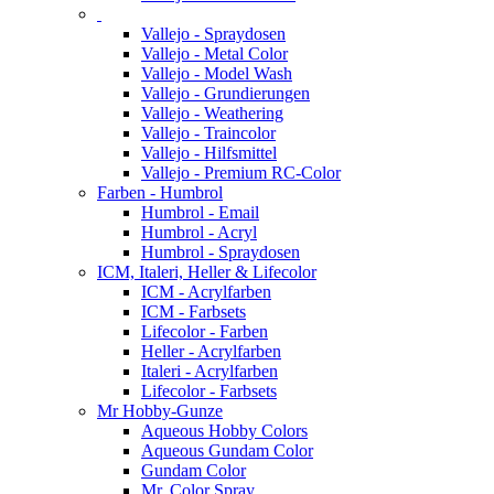
Vallejo - Spraydosen
Vallejo - Metal Color
Vallejo - Model Wash
Vallejo - Grundierungen
Vallejo - Weathering
Vallejo - Traincolor
Vallejo - Hilfsmittel
Vallejo - Premium RC-Color
Farben - Humbrol
Humbrol - Email
Humbrol - Acryl
Humbrol - Spraydosen
ICM, Italeri, Heller & Lifecolor
ICM - Acrylfarben
ICM - Farbsets
Lifecolor - Farben
Heller - Acrylfarben
Italeri - Acrylfarben
Lifecolor - Farbsets
Mr Hobby-Gunze
Aqueous Hobby Colors
Aqueous Gundam Color
Gundam Color
Mr. Color Spray